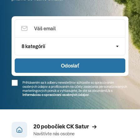
8 kategórií
Odoslať
Prihlásením sa k odberu newslettrov súhlasíte so spracúvaním
osobných údajov a profilovaním na účely zasielania personalizovaných
marketingových ponúk a vyhlasujete, že ste sa
oboznámil/a
s
Informáciou o spracúvaní osobných údajov
.
20 pobočiek CK Satur
Navštívte nás osobne