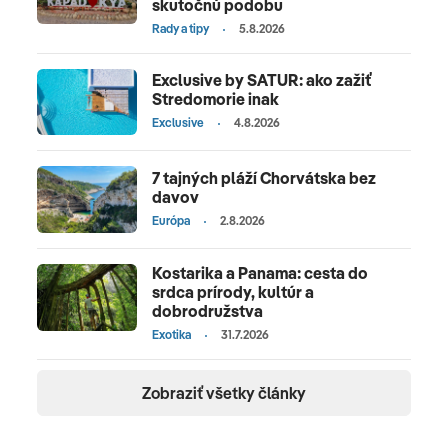
skutočnú podobu
Rady a tipy
5.8.2026
Exclusive by SATUR: ako zažiť
Stredomorie inak
Exclusive
4.8.2026
7 tajných pláží Chorvátska bez
davov
Európa
2.8.2026
Kostarika a Panama: cesta do
srdca prírody, kultúr a
dobrodružstva
Exotika
31.7.2026
Zobraziť všetky články