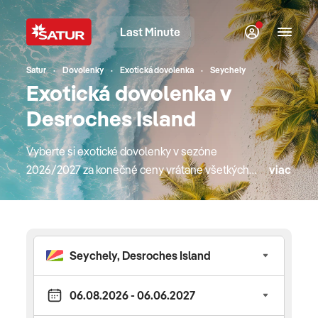
Last Minute
Satur
Dovolenky
Exotická dovolenka
Seychely
Exotická dovolenka v
Desroches Island
Vyberte si exotické dovolenky v sezóne
2026/2027 za konečné ceny vrátane všetkých
viac
poplatkov. V našej ponuke nájdete obľúbené
exotické destinácie ako Dubaj, Omán, Zanzibar,
Seychely, ale aj Maurícius, Mexiko či Dominikánsku
republiku. Dovolenkujte v overených a kvalitných
hoteloch, či už na pobytoch pri mori alebo
poznávacích zájazdoch. Do exotiky lietame na
pravidelných letoch priamo z Bratislavy, Košíc
alebo Viedne, či Budapešti. V ponuke nájdete aj