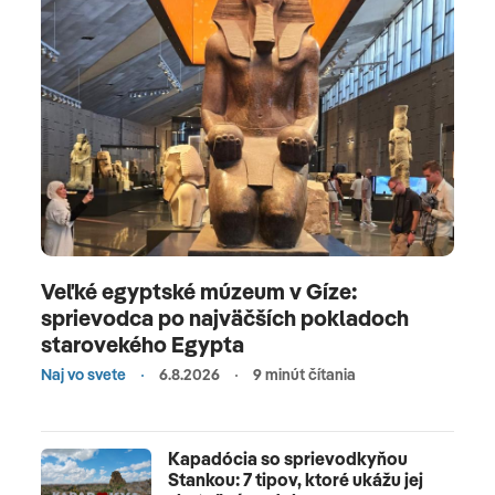
Louis s trhmi a vodopády pre dokonalý mix relaxu a
objavovania. MexikoMexiko láka karibskými plážami
s bielym pieskom, mayskými ruinami a cenotami v
džungli. Vynikajúca kuchyňa, bohatá kultúra a
vodné športy ako surfovanie či potápanie robia
dovolenku nezabudnuteľnou. Tropické počasie a
prírodné divy čakajú na objaviteľov. Dominikánska
republikaDominikánska republika má svetové
pláže v Punta Cana s palmami a blankytným
morom, ideálne na all-inclusive relax. Ponúka
Veľké egyptské múzeum v Gíze:
národné parky, pozorovanie veľrýb, rum a živú
sprievodca po najväčších pokladoch
kultúru s hudbou. Dokonalá pre rodiny aj
starovekého Egypta
dobrodruhov s vodnými športmi a históriou.
Naj vo svete
6.8.2026
9 minút čítania
Kapadócia so sprievodkyňou
Stankou: 7 tipov, ktoré ukážu jej