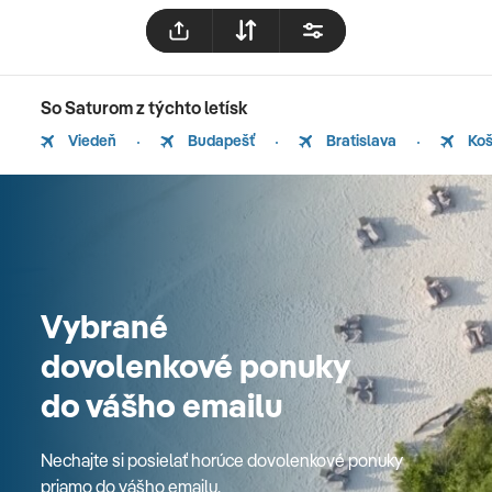
So Saturom z týchto letísk
Viedeň
Budapešť
Bratislava
Koš
Vybrané
dovolenkové ponuky
do vášho emailu
Nechajte si posielať horúce dovolenkové ponuky
priamo do vášho emailu.