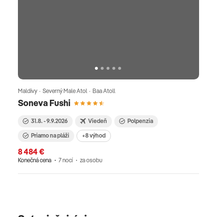
Maldivy · Severný Male Atol · Baa Atoll
Soneva Fushi
31.8. - 9.9.2026
Viedeň
Polpenzia
Priamo na pláži
+8 výhod
8 484 €
Konečná cena
7 nocí
za osobu