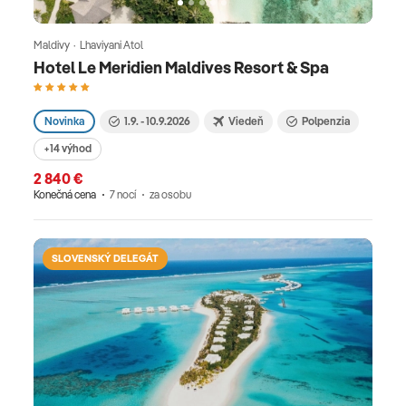
Maldivy · Lhaviyani Atol
Hotel Le Meridien Maldives Resort & Spa
Novinka
1.9. - 10.9.2026
Viedeň
Polpenzia
+14 výhod
2 840 €
Konečná cena
7 nocí
za osobu
SLOVENSKÝ DELEGÁT