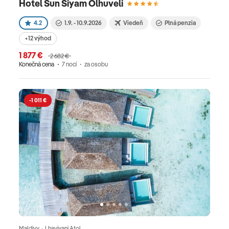
Hotel Sun Siyam Olhuveli
4.2
1.9. - 10.9.2026
Viedeň
Plná penzia
+12 výhod
1 877 €
2 682 €
Konečná cena
7 nocí
za osobu
-1 011 €
Maldivy · Lhaviyani Atol