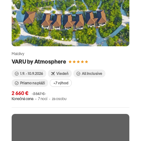
Maldivy
VARU by Atmosphere
1.9. - 10.9.2026
Viedeň
All Inclusive
Priamo na pláži
+7 výhod
2 660 €
3 547 €
Konečná cena
7 nocí
za osobu