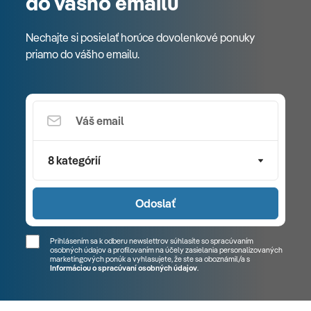
do vášho emailu
Nechajte si posielať horúce dovolenkové ponuky
priamo do vášho emailu.
8 kategórií
Odoslať
Prihlásením sa k odberu newslettrov súhlasíte so spracúvaním
osobných údajov a profilovaním na účely zasielania personalizovaných
marketingových ponúk a vyhlasujete, že ste sa
oboznámil/a
s
Informáciou o spracúvaní osobných údajov
.