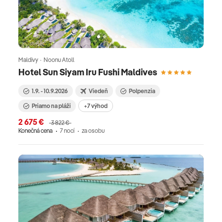
Maldivy · Noonu Atoll
Hotel Sun Siyam Iru Fushi Maldives
1.9. - 10.9.2026
Viedeň
Polpenzia
Priamo na pláži
+7 výhod
2 675 €
3 822 €
Konečná cena
7 nocí
za osobu