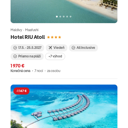
Maldivy · Maafushi
Hotel RIU Atoll
17.5. - 25.5.2027
Viedeň
All Inclusive
Priamo na pláži
+7 výhod
1 970 €
Konečná cena
7 nocí
za osobu
-1 147 €