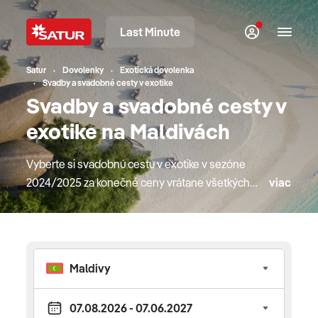
Last Minute
Satur
Dovolenky
Exotická dovolenka
Svadby a svadobné cesty v exotike
Svadby a svadobné cesty v
exotike na Maldivách
Vyberte si svadobnú cestu v exotike v sezóne
2024/2025 za konečné ceny vrátane všetkých
viac
poplatkov. V našej ponuke nájdete obľúbené
exotické destinácie ako Spojené arabské emiráty,
Omán, Maldivy, Tanzániu či Zanzibar. Dovolenkujte
v overených a kvalitných hoteloch, ktoré ponúkajú
špičkový servis. Do exotiky lietame na
pravidelných letoch priamo z Bratislavy, Košíc
alebo Viedne, či Budapešti. O bezstarostnú