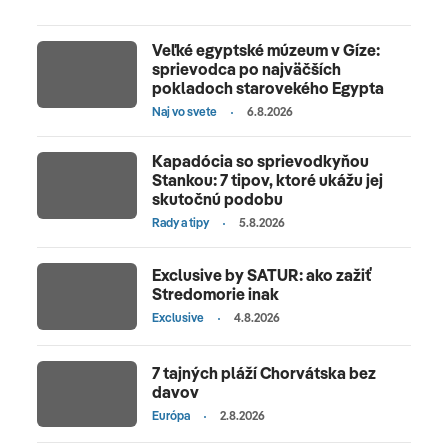
Veľké egyptské múzeum v Gíze:
sprievodca po najväčších
pokladoch starovekého Egypta
Naj vo svete
6.8.2026
Kapadócia so sprievodkyňou
Stankou: 7 tipov, ktoré ukážu jej
skutočnú podobu
Rady a tipy
5.8.2026
Exclusive by SATUR: ako zažiť
Stredomorie inak
Exclusive
4.8.2026
7 tajných pláží Chorvátska bez
davov
Európa
2.8.2026