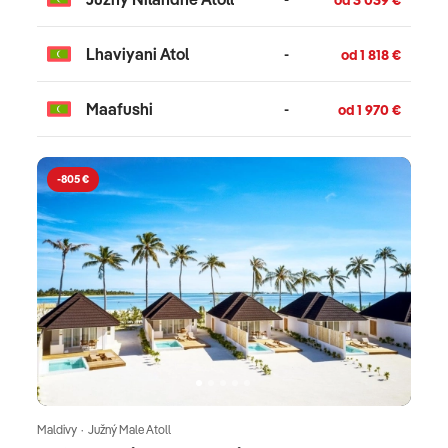
od 3 039 €
Lhaviyani Atol
-
od 1 818 €
Maafushi
-
od 1 970 €
-805 €
Maldivy · Južný Male Atoll