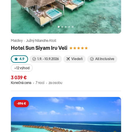
Maldivy · Južný Nilandhe Atoll
Hotel Sun Siyam Iru Veli
4.9
1.9. - 10.9.2026
Viedeň
All Inclusive
+12 výhod
3 039 €
Konečná cena
7 nocí
za osobu
-896 €