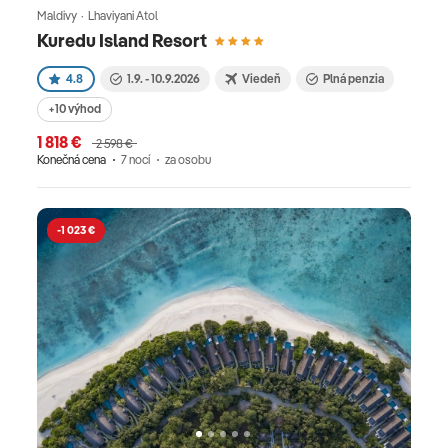
Maldivy · Lhaviyani Atol
Kuredu Island Resort
4.8
1.9. - 10.9.2026
Viedeň
Plná penzia
+10 výhod
1 818 €
2 598 €
Konečná cena
7 nocí
za osobu
-1 023 €