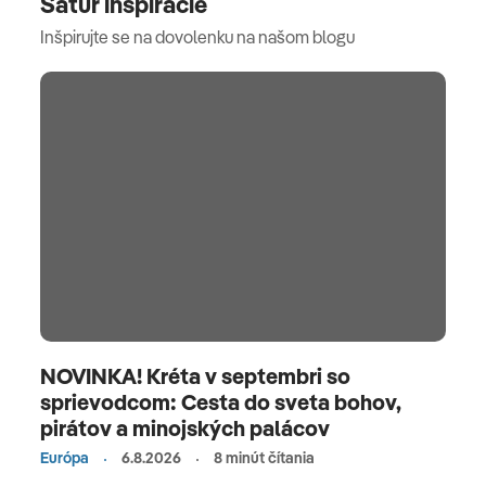
Satur inšpirácie
Inšpirujte se na dovolenku na našom blogu
NOVINKA! Kréta v septembri so
sprievodcom: Cesta do sveta bohov,
pirátov a minojských palácov
Európa
6.8.2026
8 minút čítania