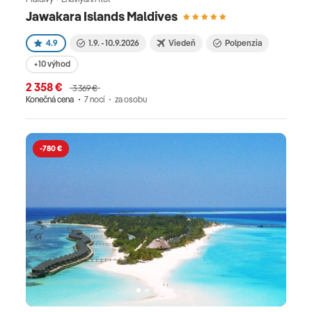
Jawakara Islands Maldives
4.9
1.9. - 10.9.2026
Viedeň
Polpenzia
+10 výhod
2 358 €
3 369 €
Konečná cena
7 nocí
za osobu
-780 €