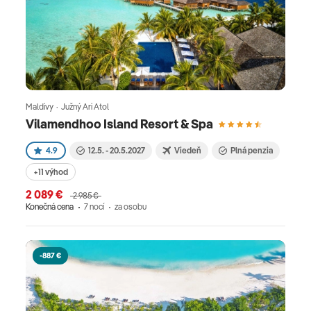
Maldivy · Južný Ari Atol
Vilamendhoo Island Resort & Spa
4.9
12.5. - 20.5.2027
Viedeň
Plná penzia
+11 výhod
2 089 €
2 985 €
Konečná cena
7 nocí
za osobu
-887 €