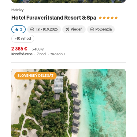
Maldivy
Hotel Furaveri Island Resort & Spa
2
1.9. - 10.9.2026
Viedeň
Polpenzia
+10 výhod
2 385 €
3 408 €
Konečná cena
7 nocí
za osobu
SLOVENSKÝ DELEGÁT