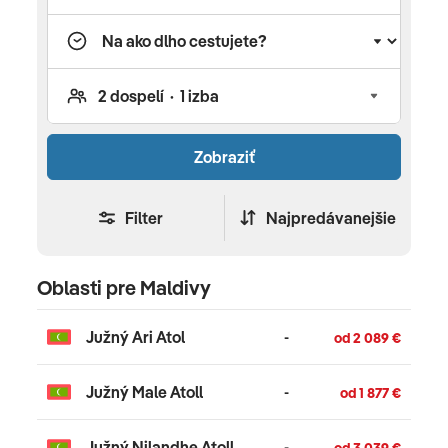
dovolenku sa postarajú naši delegáti,
sprievodcovia a animátori.
Zobraziť
Filter
Najpredávanejšie
Oblasti pre Maldivy
Južný Ari Atol
-
od 2 089 €
Južný Male Atoll
-
od 1 877 €
Južný Nilandhe Atoll
-