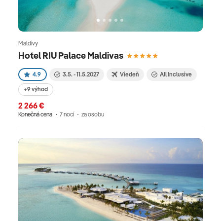
Maldivy
Hotel RIU Palace Maldivas
4.9
3.5. - 11.5.2027
Viedeň
All Inclusive
+9 výhod
2 266 €
Konečná cena
7 nocí
za osobu