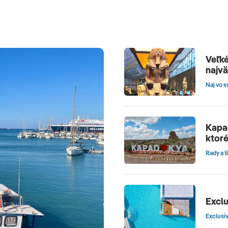
Veľké
najv
Naj vo s
Kapad
ktoré
Rady a t
Exclu
Exclusi