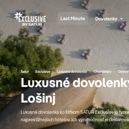
Last Minute
Dovolenky
Satur
Exclusive
Luxusné dovolenky
Chorvátsko
Ostrov 
Luxusné dovolenky
Lošinj
Luxusná dovolenka so štítkom SATUR Exclusive je tvore
najprestížnejších hotelov. Ich výnimočnosť je deklarov
hotelierstva, preslávenými gurmánskymi reštauráciami, 