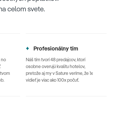
na celom svete.
Profesionálny tím
 no
Náš tím tvorí 48 predajcov, ktorí
ť
osobne overujú kvalitu hotelov,
ctvom
pretože aj my v Sature veríme, že 1x
eb.
vidieť je viac ako 100x počuť.