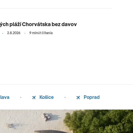
ných pláží Chorvátska bez davov
2.8.2026
9 minút čítania
slava
Košice
Poprad