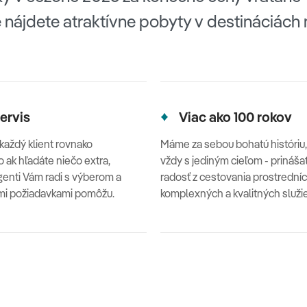
 nájdete atraktívne pobyty v destináciách 
ervis
Viac ako 100 rokov
 každý klient rovnako
Máme za sebou bohatú históriu,
o ak hľadáte niečo extra,
vždy s jediným cieľom - prináša
genti Vám radi s výberom a
radosť z cestovania prostrední
mi požiadavkami pomôžu.
komplexných a kvalitných služi