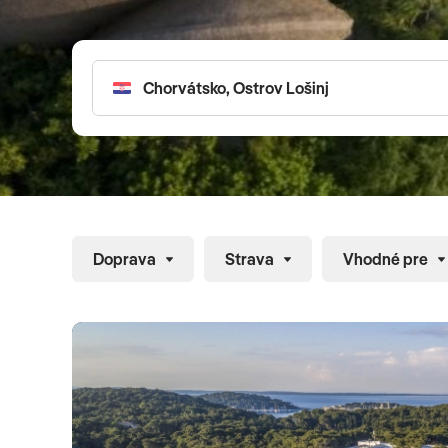
diskrétnosťou aj počas roku 2026. Cestujte na exkluzív
splňte si sny. Využite služby osobného poradcu a necha
naplánovať expertmi. Privátny transfer v zahraničí, vď
prioritne dopravíme do vybraného hotela. V prípade voľn
zákaznikov samozrejme zdarma.
Doprava
Strava
Vhodné pre