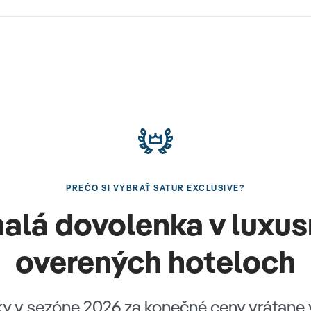
PREČO SI VYBRAŤ SATUR EXCLUSIVE?
alá dovolenka v luxus
overených hoteloch
ky v sezóne 2026 za konečné ceny vrátane 