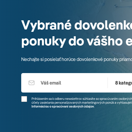
Vybrané dovolenk
ponuky do vášho 
Nechajte si posielať horúce dovolenkové ponuky priam
8 kategó
Prihlásením sa k odberu newslettrov súhlasíte so spracúvaním osobných
účely zasielania personalizovaných marketingových ponúk a vyhlasujete
Informáciou o spracúvaní osobných údajov
.