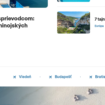
sprievodcom:
7 taj
 minojských
Európa
Viedeň
Budapešť
Brati