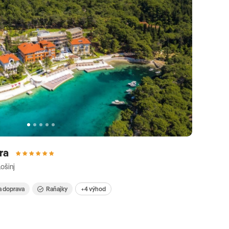
bra
Lošinj
a doprava
Raňajky
+4 výhod