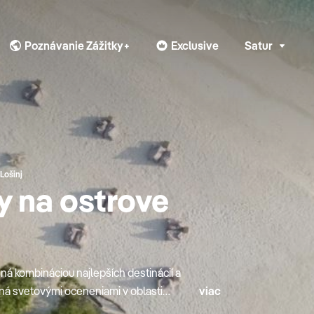
Poznávanie Zážitky+
Exclusive
Satur
Lošinj
 na ostrove
ná kombináciou najlepších destinácií a
aná svetovými oceneniami v oblasti
viac
bohatou ponukou starostlivosti o telo a