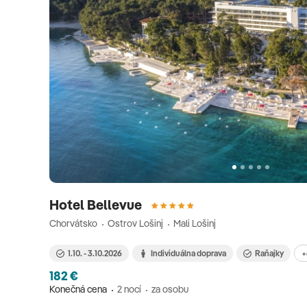
Hotel Bellevue
Chorvátsko
Ostrov Lošinj
Mali Lošinj
1.10. - 3.10.2026
Individuálna doprava
Raňajky
+
182 €
Konečná cena
2 nocí
za osobu