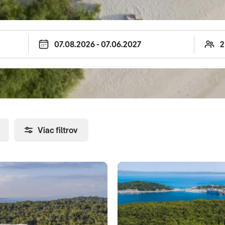
ne dovolenkové miesta ako VIP zákazníci a
jte si svoju netradičnú dovolenku
aka ktorému vás prednostne, pohodlne a
ých kapacít je aj upgrade pre našich
Viac filtrov