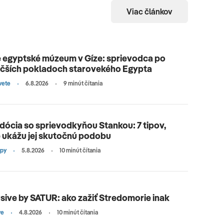
Viac článkov
 egyptské múzeum v Gíze: sprievodca po
äčších pokladoch starovekého Egypta
vete
6.8.2026
9 minút čítania
ócia so sprievodkyňou Stankou: 7 tipov,
 ukážu jej skutočnú podobu
ipy
5.8.2026
10 minút čítania
sive by SATUR: ako zažiť Stredomorie inak
ve
4.8.2026
10 minút čítania