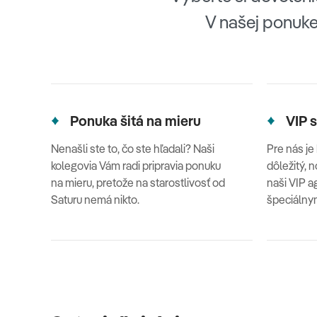
V našej ponuke
Ponuka šitá na mieru
VIP s
Nenašli ste to, čo ste hľadali? Naši
Pre nás je
kolegovia Vám radi pripravia ponuku
dôležitý, n
na mieru, pretože na starostlivosť od
naši VIP a
Saturu nemá nikto.
špeciálny