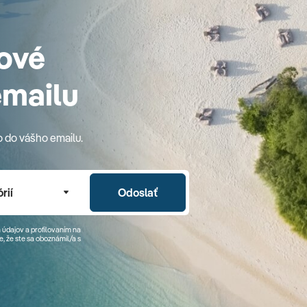
ové
emailu
o do vášho emailu.
rií
Odoslať
 údajov a profilovaním na
, že ste sa
oboznámil/a
s