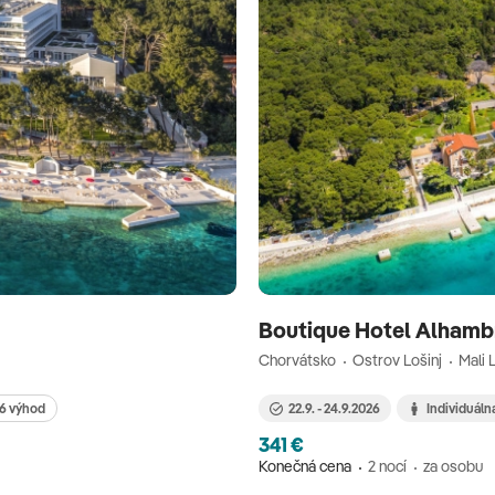
Boutique Hotel Alham
Chorvátsko
Ostrov Lošinj
Mali 
6 výhod
22.9. - 24.9.2026
Individuáln
341 €
Konečná cena
2 nocí
za osobu