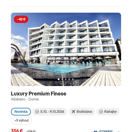
--82 €
Luxury Premium Finese
Albánsko · Durres
Novinka
5.10. - 9.10.2026
Bratislava
Raňajky
+9 výhod
356 €
274 €