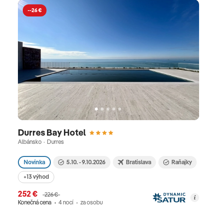
--26 €
Durres Bay Hotel
Albánsko · Durres
Novinka
5.10. - 9.10.2026
Bratislava
Raňajky
+13 výhod
252 €
226 €
Konečná cena
4 nocí
za osobu