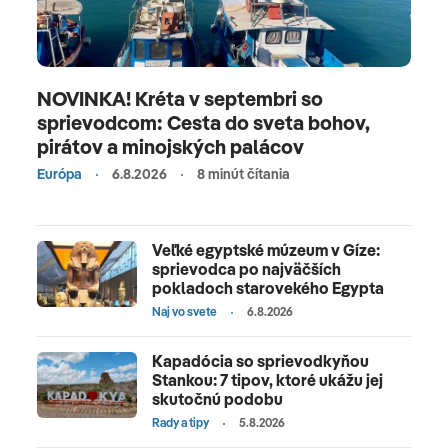
NOVINKA! Kréta v septembri so
sprievodcom: Cesta do sveta bohov,
pirátov a minojských palácov
Európa
6.8.2026
8 minút čítania
Veľké egyptské múzeum v Gíze:
sprievodca po najväčších
pokladoch starovekého Egypta
Naj vo svete
6.8.2026
Kapadócia so sprievodkyňou
Stankou: 7 tipov, ktoré ukážu jej
skutočnú podobu
Rady a tipy
5.8.2026