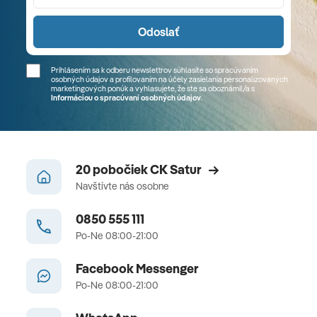
Odoslať
Prihlásením sa k odberu newslettrov súhlasíte so spracúvaním
osobných údajov a profilovaním na účely zasielania personalizovaných
marketingových ponúk a vyhlasujete, že ste sa
oboznámil/a
s
Informáciou o spracúvaní osobných údajov
.
20 pobočiek CK Satur
Navštívte nás osobne
0850 555 111
Po-Ne 08:00-21:00
Facebook Messenger
Po-Ne 08:00-21:00