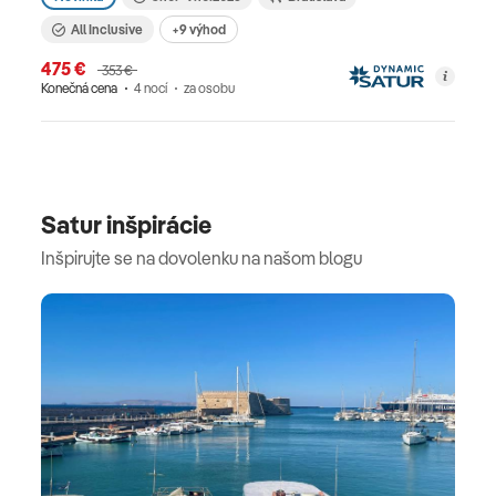
All Inclusive
+9 výhod
475 €
353 €
Konečná cena
4 nocí
za osobu
Satur inšpirácie
Inšpirujte se na dovolenku na našom blogu