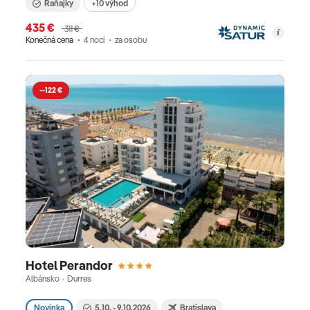
Raňajky
+10 výhod
435 €
311 €
Konečná cena
4 nocí
za osobu
--122 €
Hotel Perandor
Albánsko · Durres
Novinka
5.10. - 9.10.2026
Bratislava