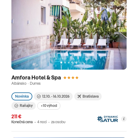
Amfora Hotel & Spa
Albánsko · Durres
Novinka
12.10. - 16.10.2026
Bratislava
Raňajky
+10 výhod
211 €
Konečná cena
4 nocí
za osobu