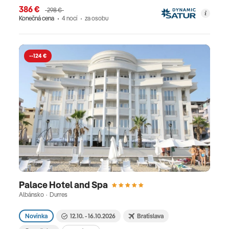
386 €
298 €
Konečná cena
4 nocí
za osobu
--124 €
Palace Hotel and Spa
Albánsko · Durres
Novinka
12.10. - 16.10.2026
Bratislava