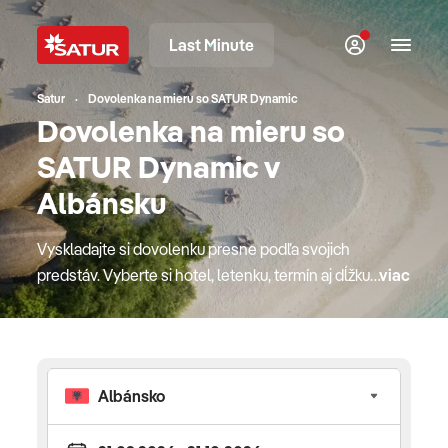
Last Minute
Satur
Dovolenka na mieru so SATUR Dynamic
Dovolenka na mieru so
SATUR Dynamic v
Albánsku
Vyskladajte si dovolenku presne podľa svojich
predstáv. Vyberte si hotel, letenku, termín aj dĺžku
viac
pobytu jednoducho online a vytvorte si dovolenku
podľa vašich preferencií s flexibilitou dynamických
balíkov a istotou služieb CK SATUR. SATUR
Dynamic prináša moderný spôsob rezervácie
dovolenky, vďaka ktorému kombinujete dostupné
lety, overené hotely a doplnkové služby podľa