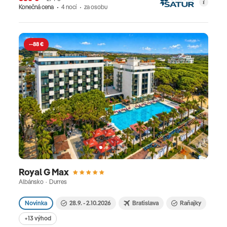
Konečná cena
4 nocí
za osobu
--88 €
Royal G Max
Albánsko · Durres
Novinka
28.9. - 2.10.2026
Bratislava
Raňajky
+13 výhod