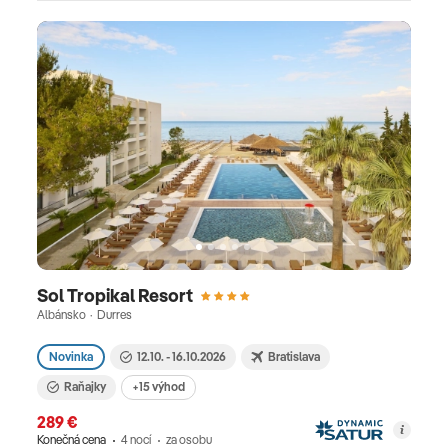
Sol Tropikal Resort
Albánsko · Durres
Novinka
12.10. - 16.10.2026
Bratislava
Raňajky
+15 výhod
289 €
Konečná cena
4 nocí
za osobu