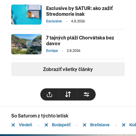
Exclusive by SATUR: ako zažiť
Stredomorie inak
Exclusive
4.8.2026
7 tajných pláží Chorvátska bez
davov
Európa
2.8.2026
Zobraziť všetky články
So Saturom z týchto letísk
Viedeň
Budapešť
Bratislava
Koš