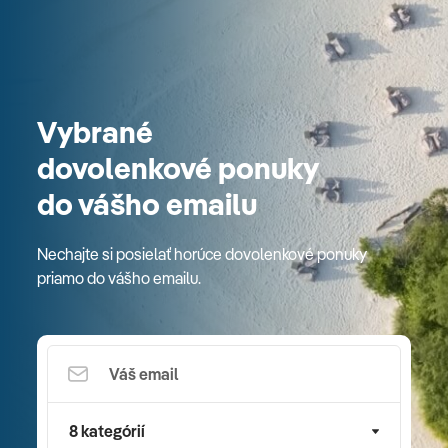
Vybrané
dovolenkové ponuky
do vášho emailu
Nechajte si posielať horúce dovolenkové ponuky
priamo do vášho emailu.
8 kategórií