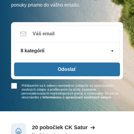
ponuky priamo do vášho emailu.
8 kategórií
Odoslať
Prihlásením sa k odberu newslettrov súhlasíte so spracúvaním
osobných údajov a profilovaním na účely zasielania
personalizovaných marketingových ponúk a vyhlasujete, že ste sa
oboznámil/a
s
Informáciou o spracúvaní osobných údajov
.
20 pobočiek CK Satur