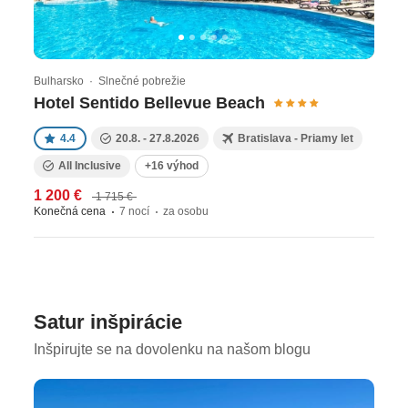
Bulharsko · Slnečné pobrežie
Hotel Sentido Bellevue Beach
4.4
20.8. - 27.8.2026
Bratislava - Priamy let
All Inclusive
+16 výhod
1 200 €
1 715 €
Konečná cena
7 nocí
za osobu
Satur inšpirácie
Inšpirujte se na dovolenku na našom blogu