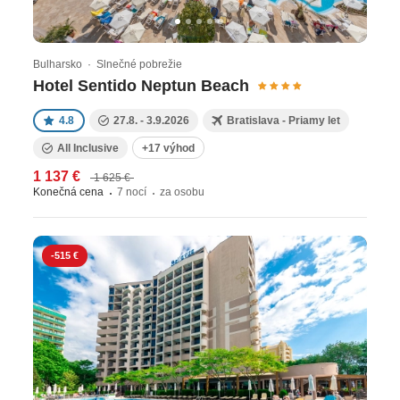
Bulharsko · Slnečné pobrežie
Hotel Sentido Neptun Beach
4.8
27.8. - 3.9.2026
Bratislava - Priamy let
All Inclusive
+17 výhod
1 137 €
1 625 €
Konečná cena
7 nocí
za osobu
-515 €