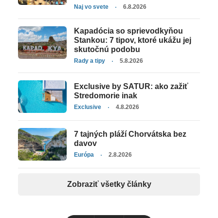
Naj vo svete
6.8.2026
Kapadócia so sprievodkyňou
Stankou: 7 tipov, ktoré ukážu jej
skutočnú podobu
Rady a tipy
5.8.2026
Exclusive by SATUR: ako zažiť
Stredomorie inak
Exclusive
4.8.2026
7 tajných pláží Chorvátska bez
davov
Európa
2.8.2026
Zobraziť všetky články