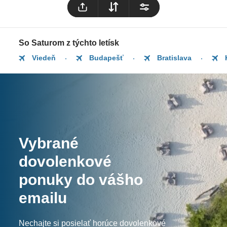
So Saturom z týchto letísk
Viedeň
Budapešť
Bratislava
Vybrané
dovolenkové
ponuky do vášho
emailu
Nechajte si posielať horúce dovolenkové