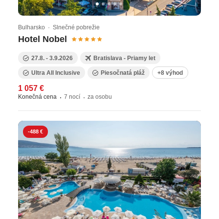
prečítajte nášho turistického sprievodcu
Bulharskom.
Bulharsko · Slnečné pobrežie
Hotel Nobel
27.8. - 3.9.2026
Bratislava - Priamy let
Ultra All Inclusive
Piesočnatá pláž
+8 výhod
1 057 €
Konečná cena
7 nocí
za osobu
-488 €