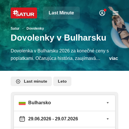
Last Minute
Satur
Dovolenky
Dovolenky v Bulharsku
Dovolenka v Bulharsku 2026 za konečné ceny s
poplatkami. Očarujúca história, zaujímavá
viac
slovansko-balkánska kultúra, priaznivé ceny či
bohatá balkánska pohostinnosť. Aj také je
Bulharsko, krajina na križovatke medzi Európou
Last minute
Leto
a Orientom. Vyberte si slnkom zaliate pobrežie
čierneho mora a nechajte sa rozmaznávať
všetkým, čo táto krajina ponúka. Aké letovisko
si vybrať? Slnečné pobrežie je najväčším,
takmer 7 kilometrov dlhým, bulharským
rekreačným komplexom, ktorý pravidelne láka