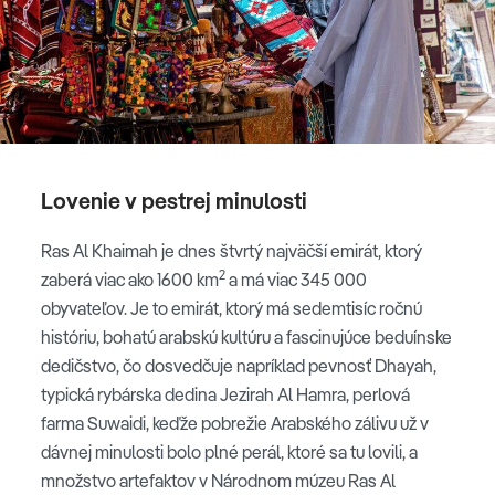
Lovenie v pestrej minulosti
Ras Al Khaimah je dnes štvrtý najväčší emirát, ktorý
2
zaberá viac ako 1600 km
a má viac 345 000
obyvateľov. Je to emirát, ktorý má sedemtisíc ročnú
históriu, bohatú arabskú kultúru a fascinujúce beduínske
dedičstvo, čo dosvedčuje napríklad pevnosť Dhayah,
typická rybárska dedina Jezirah Al Hamra, perlová
farma Suwaidi, keďže pobrežie Arabského zálivu už v
dávnej minulosti bolo plné perál, ktoré sa tu lovili, a
množstvo artefaktov v Národnom múzeu Ras Al