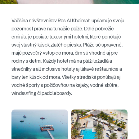
Väčšina návštevníkov Ras Al Khaimah upriamuje svoju
pozornosť práve na tunajšie pláže. Dlhé pobrežie
emirátu je posiate luxusnými hotelmi, ktoré ponúkajú
svoj vlastný kúsok zlatého piesku. Pláže sú upravené,
majú pozvoľný vstup do mora, čím sú vhodné aj pre
rodiny s deťmi. Každý hotel má na pláži ležadlá a
slnečníky a all inclusive hotely aj lákavé reštaurácie a
bary len kúsok od mora. Všetky strediská ponúkajú aj
vodné športy s požičovňou na kajaky, vodné skútre,
windsurfing či paddleboardy.