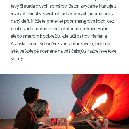
ťavy či stáda divých somárov. Balón zvyčajne štartuje z
rôznych miest v závislosti od veterných podmienok v
daný deň. Môžete preletieť popri mangrovníkoch, cez
púšť a vádí smerom k majestátnemu pohoriu Hajar
alebo smerom k pobrežiu, kde leží ostrov Marjan a
Arabské more. Kdekoľvek vás vietor zaveje, jedno je
isté, veľkolepé scenérie na váš čakajú z každej svetovej
strany.