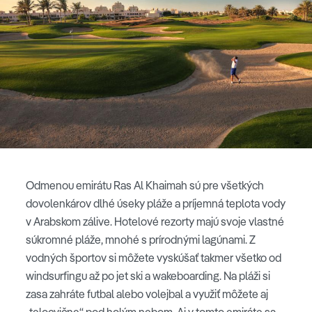
Odmenou emirátu Ras Al Khaimah sú pre všetkých
dovolenkárov dlhé úseky pláže a príjemná teplota vody
v Arabskom zálive. Hotelové rezorty majú svoje vlastné
súkromné pláže, mnohé s prírodnými lagúnami. Z
vodných športov si môžete vyskúšať takmer všetko od
windsurfingu až po jet ski a wakeboarding. Na pláži si
zasa zahráte futbal alebo volejbal a využiť môžete aj
„telocvične“ pod holým nebom. Aj v tomto emiráte sa