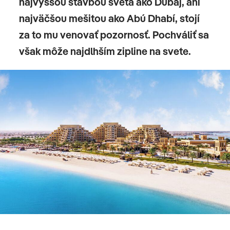
najvyššou stavbou sveta ako Dubaj, ani
najväčšou mešitou ako Abú Dhabí, stojí
za to mu venovať pozornosť. Pochváliť sa
však môže najdlhším zipline na svete.