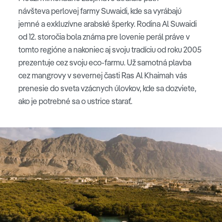
návšteva perlovej farmy Suwaidi, kde sa vyrábajú
jemné a exkluzívne arabské šperky. Rodina Al Suwaidi
od 12. storočia bola známa pre lovenie perál práve v
tomto regióne a nakoniec aj svoju tradíciu od roku 2005
prezentuje cez svoju eco-farmu. Už samotná plavba
cez mangrovy v severnej časti Ras Al Khaimah vás
prenesie do sveta vzácnych úlovkov, kde sa dozviete,
ako je potrebné sa o ustrice starať.