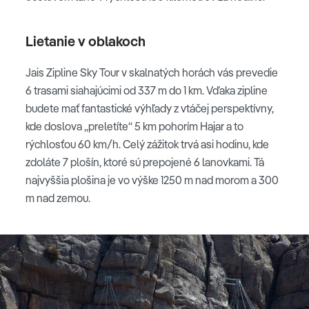
Lietanie v oblakoch
Jais Zipline Sky Tour v skalnatých horách vás prevedie
6 trasami siahajúcimi od 337 m do 1 km. Vďaka zipline
budete mať fantastické výhľady z vtáčej perspektívny,
kde doslova „preletíte“ 5 km pohorím Hajar a to
rýchlosťou 60 km/h. Celý zážitok trvá asi hodinu, kde
zdoláte 7 plošín, ktoré sú prepojené 6 lanovkami. Tá
najvyššia plošina je vo výške 1250 m nad morom a 300
m nad zemou.