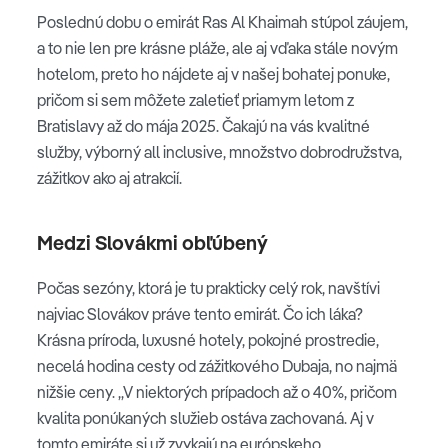
Poslednú dobu o emirát Ras Al Khaimah stúpol záujem,
a to nie len pre krásne pláže, ale aj vďaka stále novým
hotelom, preto ho nájdete aj v našej bohatej ponuke,
pričom si sem môžete zaletieť priamym letom z
Bratislavy až do mája 2025. Čakajú na vás kvalitné
služby, výborný all inclusive, množstvo dobrodružstva,
zážitkov ako aj atrakcií.
Medzi Slovákmi obľúbený
Počas sezóny, ktorá je tu prakticky celý rok, navštívi
najviac Slovákov práve tento emirát. Čo ich láka?
Krásna príroda, luxusné hotely, pokojné prostredie,
necelá hodina cesty od zážitkového Dubaja, no najmä
nižšie ceny. „V niektorých prípadoch až o 40%, pričom
kvalita ponúkaných služieb ostáva zachovaná. Aj v
tomto emiráte si už zvykajú na európskeho