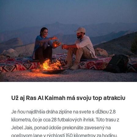
Už aj Ras Al Kaimah má svoju top atrakciu
Je ňou najdlhšia dráha zipline na svete s dĺžkou 2.8
kilometra, čo je cca 28 futbalových ihrísk. Túto trasu z
Jebel Jais, ponad údolie prekonáte zavesený na
oceľovom lane v rýchlosti 150 kilometrov za hodinu.