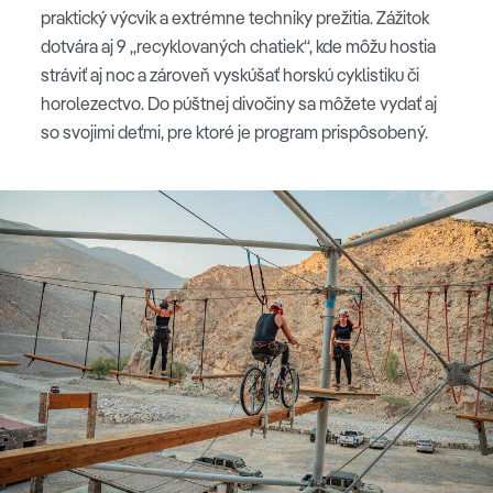
praktický výcvik a extrémne techniky prežitia. Zážitok
dotvára aj 9 „recyklovaných chatiek“, kde môžu hostia
stráviť aj noc a zároveň vyskúšať horskú cyklistiku či
horolezectvo. Do púštnej divočiny sa môžete vydať aj
so svojimi deťmi, pre ktoré je program prispôsobený.