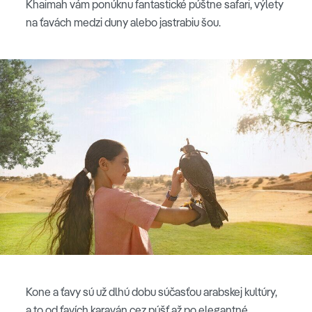
Khaimah vám ponúknu fantastické púštne safari, výlety
na ťavách medzi duny alebo jastrabiu šou.
Kone a ťavy sú už dlhú dobu súčasťou arabskej kultúry,
a to od ťavích karaván cez púšť až po elegantné