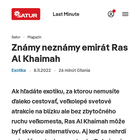
Last Minute
Satur
Magazín
Známy neznámy emirát Ras
Al Khaimah
Exotika
8.11.2022
26 minút čítania
Ak hľadáte exotiku, za ktorou nemusíte
ďaleko cestovať, veľkolepé svetové
atrakcie na blízku ale bez zbytočného
ruchu veľkomesta, Ras Al Khaimah môže
byť skvelou alternatívou. Aj keď sa nehrdí