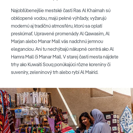
Najobľúbenejšie mestské časti Ras Al Khaimah sú
obklopené vodou, majú pekné výhľady, vyžarujú
modernú aj tradičnú atmosféru, ktorú sa oplatí
preskúmať. Upravené promenády Al Qawasim, Al
Marjan alebo Manar Mall vás nadchnú jemnou
eleganciou. Ani tu nechýbajú nákupné centrá ako Al
Hamra Mall či Manar Mall. V starej časti mesta nájdete
trhy ako Kuwaiti Souq ponúkajúci rôzne koreniny či
suveníry, zeleninový trh alebo rybí Al Mairid.