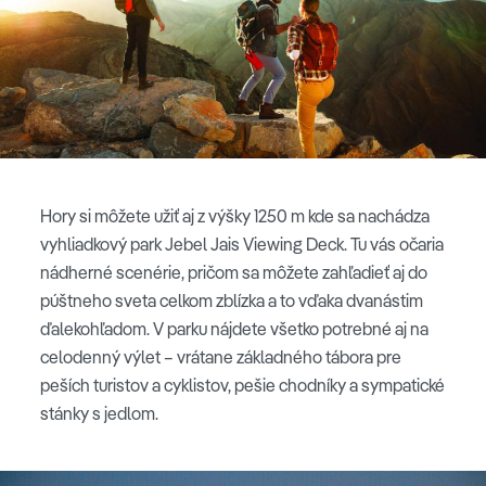
Hory si môžete užiť aj z výšky 1250 m kde sa nachádza
vyhliadkový park Jebel Jais Viewing Deck. Tu vás očaria
nádherné scenérie, pričom sa môžete zahľadieť aj do
púštneho sveta celkom zblízka a to vďaka dvanástim
ďalekohľadom. V parku nájdete všetko potrebné aj na
celodenný výlet – vrátane základného tábora pre
peších turistov a cyklistov, pešie chodníky a sympatické
stánky s jedlom.