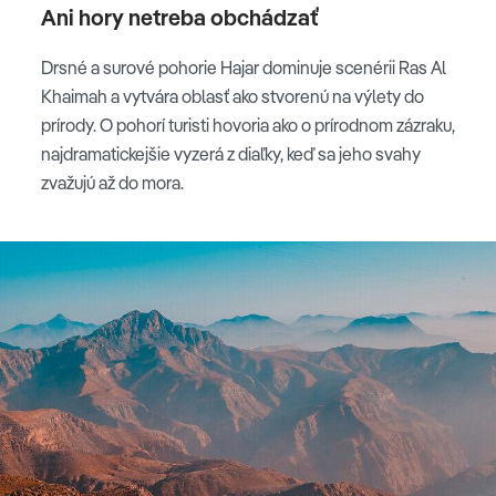
Ani hory netreba obchádzať
Drsné a surové pohorie Hajar dominuje scenérii Ras Al
Khaimah a vytvára oblasť ako stvorenú na výlety do
prírody. O pohorí turisti hovoria ako o prírodnom zázraku,
najdramatickejšie vyzerá z diaľky, keď sa jeho svahy
zvažujú až do mora.