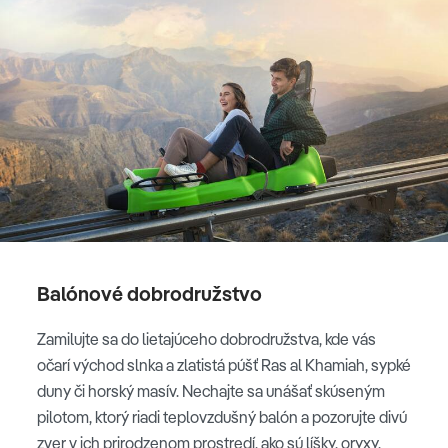
Balónové dobrodružstvo
Zamilujte sa do lietajúceho dobrodružstva, kde vás
očarí východ slnka a zlatistá púšť Ras al Khamiah, sypké
duny či horský masív. Nechajte sa unášať skúseným
pilotom, ktorý riadi teplovzdušný balón a pozorujte divú
zver v ich prirodzenom prostredí, ako sú líšky, oryxy,