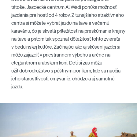
tátoše. Jazdecké centrum Al Wadi ponúka možnosť
jazdenia pre hostí od 4 rokov. Z tunajšieho atraktívneho
centra si môžete vybrať jazdu na ťave a večernú
karavánu, čo je skvelá príležitosť na preskúmanie krajiny
na ťave a pritom tak spoznať dôležitosť tohto zvieraťa
v beduínskej kultúre. Začínajúci ako aj skúsení jazdci si
môžu zajazdiť v priestrannom výbehu a aréne na
elegantnom arabskom koni. Deti si zas môžu
užiť dobrodružstvo s púštnym poníkom, kde sa naučia
jeho starostlivosti, umývanie, chôdzu a aj samotnú
jazdu.