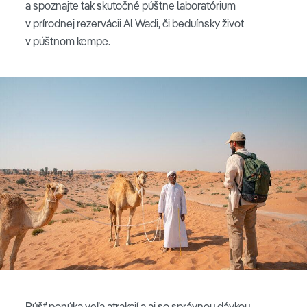
a spoznajte tak skutočné púštne laboratórium
v prírodnej rezervácii Al Wadi, či beduínsky život
v púštnom kempe.
Púšť ponúka veľa atrakcií a aj so správnou dávkou