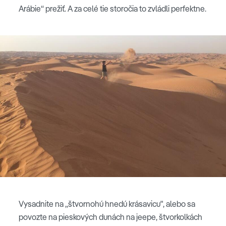
Arábie“ prežiť. A za celé tie storočia to zvládli perfektne.
Vysadnite na „štvornohú hnedú krásavicu", alebo sa
povozte na pieskových dunách na jeepe, štvorkolkách