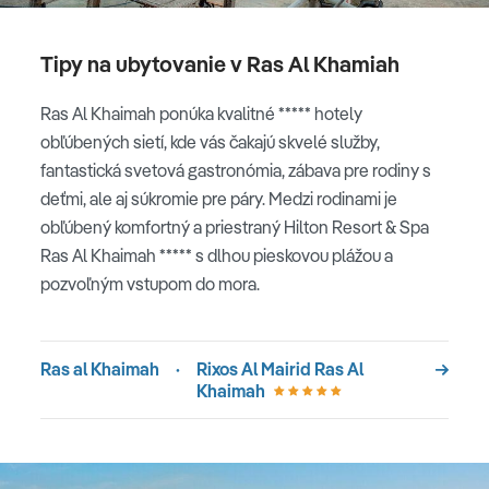
Tipy na ubytovanie v Ras Al Khamiah
Ras Al Khaimah ponúka kvalitné ***** hotely
obľúbených sietí, kde vás čakajú skvelé služby,
fantastická svetová gastronómia, zábava pre rodiny s
deťmi, ale aj súkromie pre páry. Medzi rodinami je
obľúbený komfortný a priestraný Hilton Resort & Spa
Ras Al Khaimah ***** s dlhou pieskovou plážou a
pozvoľným vstupom do mora.
Ras al Khaimah
·
Rixos Al Mairid Ras Al
Khaimah