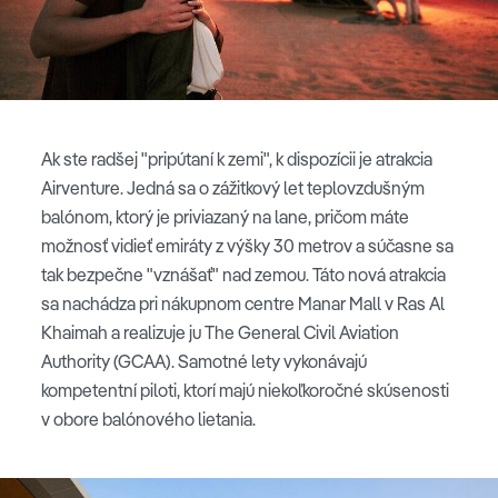
Ak ste radšej "pripútaní k zemi", k dispozícii je atrakcia
Airventure. Jedná sa o zážitkový let teplovzdušným
balónom, ktorý je priviazaný na lane, pričom máte
možnosť vidieť emiráty z výšky 30 metrov a súčasne sa
tak bezpečne "vznášať" nad zemou. Táto nová atrakcia
sa nachádza pri nákupnom centre Manar Mall v Ras Al
Khaimah a realizuje ju The General Civil Aviation
Authority (GCAA). Samotné lety vykonávajú
kompetentní piloti, ktorí majú niekoľkoročné skúsenosti
v obore balónového lietania.