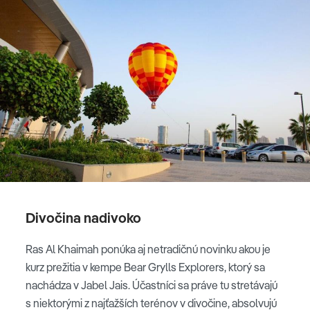
Divočina nadivoko
Ras Al Khaimah ponúka aj netradičnú novinku akou je
kurz prežitia v kempe Bear Grylls Explorers, ktorý sa
nachádza v Jabel Jais. Účastníci sa práve tu stretávajú
s niektorými z najťažších terénov v divočine, absolvujú