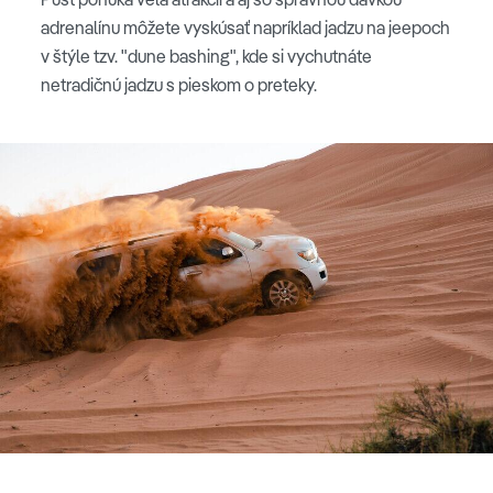
adrenalínu môžete vyskúsať napríklad jadzu na jeepoch
v štýle tzv. "dune bashing", kde si vychutnáte
netradičnú jadzu s pieskom o preteky.