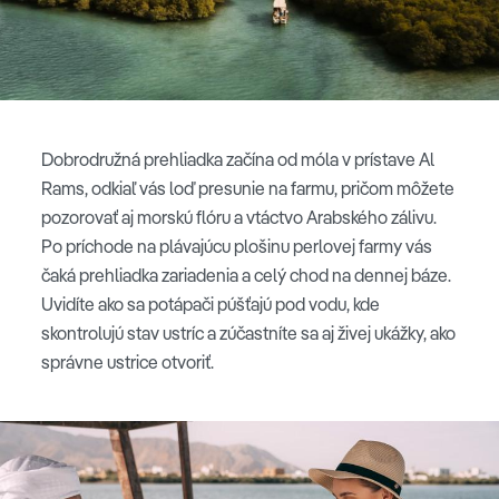
Dobrodružná prehliadka začína od móla v prístave Al
Rams, odkiaľ vás loď presunie na farmu, pričom môžete
pozorovať aj morskú flóru a vtáctvo Arabského zálivu.
Po príchode na plávajúcu plošinu perlovej farmy vás
čaká prehliadka zariadenia a celý chod na dennej báze.
Uvidíte ako sa potápači púšťajú pod vodu, kde
skontrolujú stav ustríc a zúčastníte sa aj živej ukážky, ako
správne ustrice otvoriť.