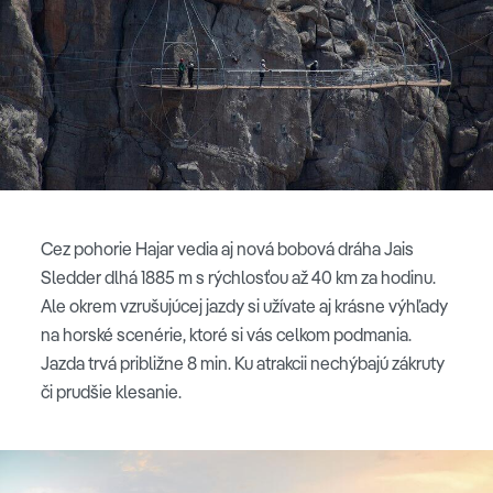
Cez pohorie Hajar vedia aj nová bobová dráha Jais
Sledder dlhá 1885 m s rýchlosťou až 40 km za hodinu.
Ale okrem vzrušujúcej jazdy si užívate aj krásne výhľady
na horské scenérie, ktoré si vás celkom podmania.
Jazda trvá približne 8 min. Ku atrakcii nechýbajú zákruty
či prudšie klesanie.