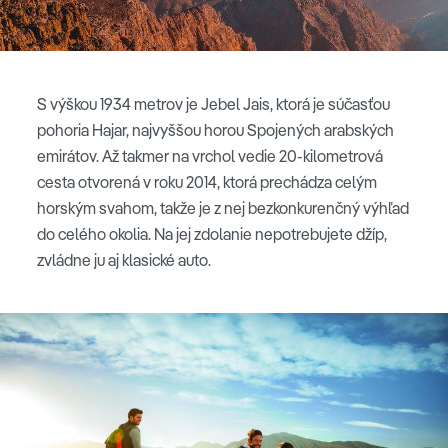
S výškou 1934 metrov je Jebel Jais, ktorá je súčasťou
pohoria Hajar, najvyššou horou Spojených arabských
emirátov. Až takmer na vrchol vedie 20-kilometrová
cesta otvorená v roku 2014, ktorá prechádza celým
horským svahom, takže je z nej bezkonkurenčný výhľad
do celého okolia. Na jej zdolanie nepotrebujete džíp,
zvládne ju aj klasické auto.