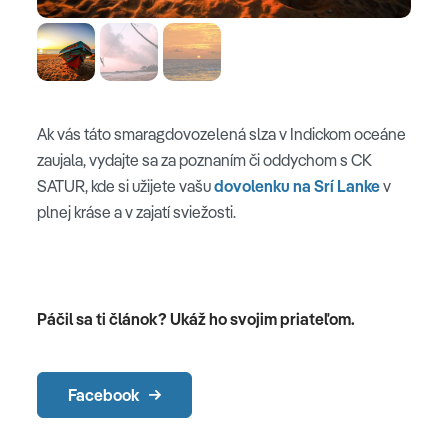
Ak vás táto smaragdovozelená slza v Indickom oceáne
zaujala, vydajte sa za poznaním či oddychom s CK
SATUR, kde si užijete vašu
dovolenku na Srí Lanke
v
plnej kráse a v zajatí sviežosti.
Páčil sa ti článok? Ukáž ho svojim priateľom.
Facebook