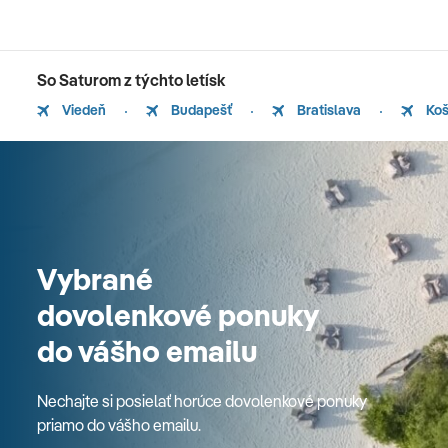
So Saturom z týchto letísk
Viedeň
Budapešť
Bratislava
Koš
Vybrané
dovolenkové ponuky
do vášho emailu
Nechajte si posielať horúce dovolenkové ponuky
priamo do vášho emailu.