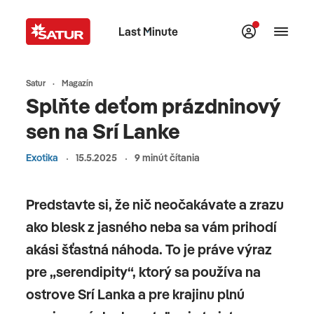
Last Minute
Satur
Magazín
Splňte deťom prázdninový
sen na Srí Lanke
Exotika
15.5.2025
9 minút čítania
Predstavte si, že nič neočakávate a zrazu
ako blesk z jasného neba sa vám prihodí
akási šťastná náhoda. To je práve výraz
pre „serendipity“, ktorý sa používa na
ostrove Srí Lanka a pre krajinu plnú