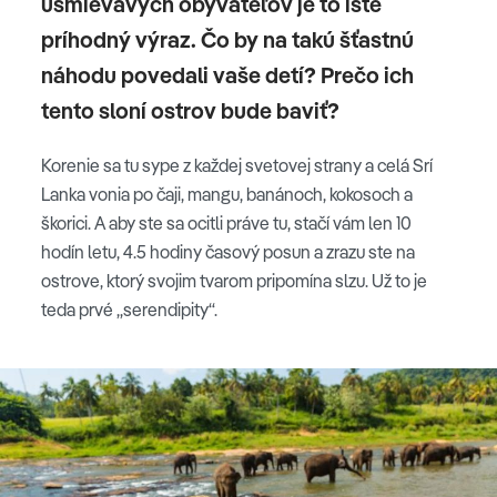
usmievavých obyvateľov je to iste
príhodný výraz. Čo by na takú šťastnú
náhodu povedali vaše detí? Prečo ich
tento sloní ostrov bude baviť?
Korenie sa tu sype z každej svetovej strany a celá Srí
Lanka vonia po čaji, mangu, banánoch, kokosoch a
škorici. A aby ste sa ocitli práve tu, stačí vám len 10
hodín letu, 4.5 hodiny časový posun a zrazu ste na
ostrove, ktorý svojim tvarom pripomína slzu. Už to je
teda prvé „serendipity“.