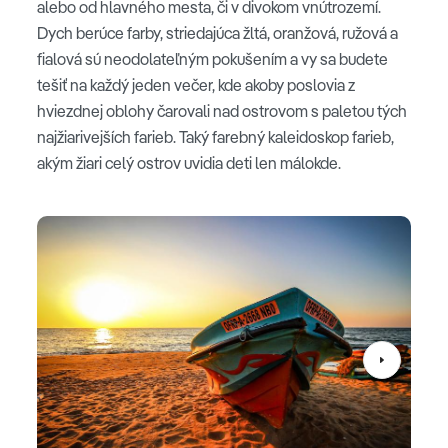
alebo od hlavného mesta, či v divokom vnútrozemí.
Dych berúce farby, striedajúca žltá, oranžová, ružová a
fialová sú neodolateľným pokušením a vy sa budete
tešiť na každý jeden večer, kde akoby poslovia z
hviezdnej oblohy čarovali nad ostrovom s paletou tých
najžiarivejších farieb. Taký farebný kaleidoskop farieb,
akým žiari celý ostrov uvidia deti len málokde.