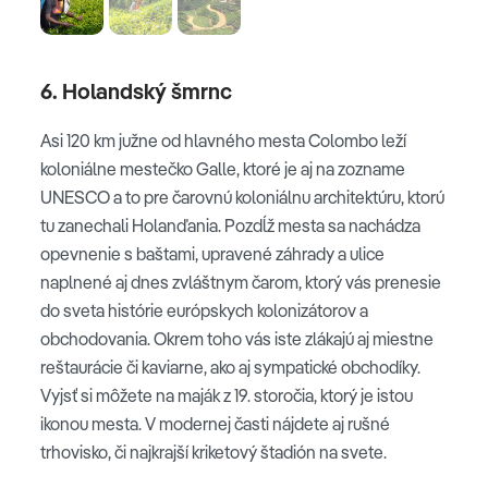
6. Holandský šmrnc
Asi 120 km južne od hlavného mesta Colombo leží
koloniálne mestečko Galle, ktoré je aj na zozname
UNESCO a to pre čarovnú koloniálnu architektúru, ktorú
tu zanechali Holanďania. Pozdĺž mesta sa nachádza
opevnenie s baštami, upravené záhrady a ulice
naplnené aj dnes zvláštnym čarom, ktorý vás prenesie
do sveta histórie európskych kolonizátorov a
obchodovania. Okrem toho vás iste zlákajú aj miestne
reštaurácie či kaviarne, ako aj sympatické obchodíky.
Vyjsť si môžete na maják z 19. storočia, ktorý je istou
ikonou mesta. V modernej časti nájdete aj rušné
trhovisko, či najkrajší kriketový štadión na svete.