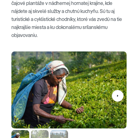
čajové plantáže v nádhernej hornatej krajine, kde
nájdete aj skvelé služby a chutnú kuchyňu. Sú tu aj
turistické a cyklistické chodníky, ktoré vás zvedú na tie
najkrajšie miesta a ku dokonalému srílanskému
objavovaniu.