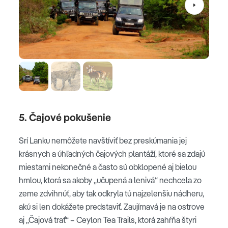
5. Čajové pokušenie
Srí Lanku nemôžete navštíviť bez preskúmania jej
krásnych a úhľadných čajových plantáží, ktoré sa zdajú
miestami nekonečné a často sú obklopené aj bielou
hmlou, ktorá sa akoby „učupená a lenivá“ nechcela zo
zeme zdvihnúť, aby tak odkryla tú najzelenšiu nádheru,
akú si len dokážete predstaviť. Zaujímavá je na ostrove
aj „Čajová trať“ – Ceylon Tea Trails, ktorá zahŕňa štyri