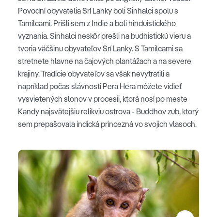
Povodní obyvatelia Srí Lanky boli Sinhalci spolu s
Tamilcami. Prišli sem z Indie a boli hinduistického
vyznania. Sinhalci neskôr prešli na budhistickú vieru a
tvoria väčšinu obyvateľov Srí Lanky. S Tamilcami sa
stretnete hlavne na čajových plantážach a na severe
krajiny. Tradície obyvateľov sa však nevytratili a
napríklad počas slávnosti Pera Hera môžete vidieť
vysvietených slonov v procesii, ktorá nosí po meste
Kandy najsvätejšiu relikviu ostrova - Buddhov zub, ktorý
sem prepašovala indická princezná vo svojich vlasoch.