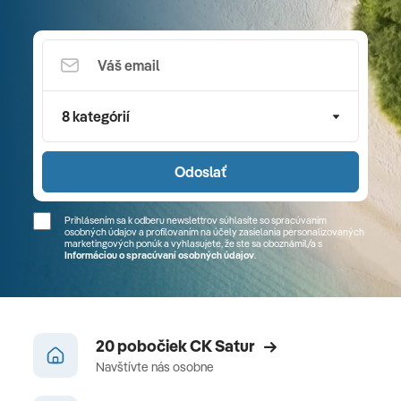
8 kategórií
Odoslať
Prihlásením sa k odberu newslettrov súhlasíte so spracúvaním
osobných údajov a profilovaním na účely zasielania personalizovaných
marketingových ponúk a vyhlasujete, že ste sa
oboznámil/a
s
Informáciou o spracúvaní osobných údajov
.
20 pobočiek CK Satur
Navštívte nás osobne