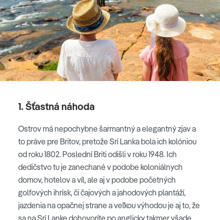
1. Šťastná náhoda
Ostrov má nepochybne šarmantný a elegantný zjav a
to práve pre Britov, pretože Srí Lanka bola ich kolóniou
od roku 1802. Poslední Briti odišli v roku 1948. Ich
dedičstvo tu je zanechané v podobe koloniálnych
domov, hotelov a víl, ale aj v podobe početných
golfových ihrísk, či čajových a jahodových plantáží,
jazdenia na opačnej strane a veľkou výhodou je aj to, že
sa na Srí Lanke dohovoríte po anglicky takmer všade.