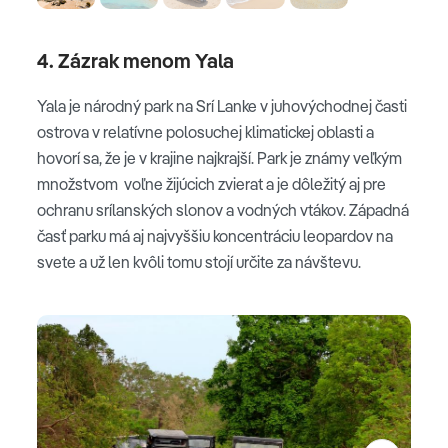
4. Zázrak menom Yala
Yala je národný park na Srí Lanke v juhovýchodnej časti
ostrova v relatívne polosuchej klimatickej oblasti a
hovorí sa, že je v krajine najkrajší. Park je známy veľkým
množstvom voľne žijúcich zvierat a je dôležitý aj pre
ochranu srílanských slonov a vodných vtákov. Západná
časť parku má aj najvyššiu koncentráciu leopardov na
svete a už len kvôli tomu stojí určite za návštevu.