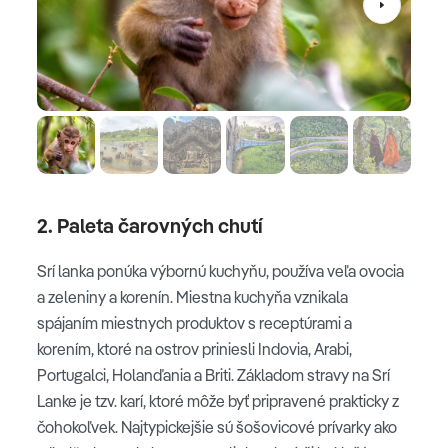
2. Paleta čarovných chutí
Srí lanka ponúka výbornú kuchyňu, používa veľa ovocia
a zeleniny a korenín. Miestna kuchyňa vznikala
spájaním miestnych produktov s receptúrami a
korením, ktoré na ostrov priniesli Indovia, Arabi,
Portugalci, Holanďania a Briti. Základom stravy na Srí
Lanke je tzv. karí, ktoré môže byť pripravené prakticky z
čohokoľvek. Najtypickejšie sú šošovicové prívarky ako