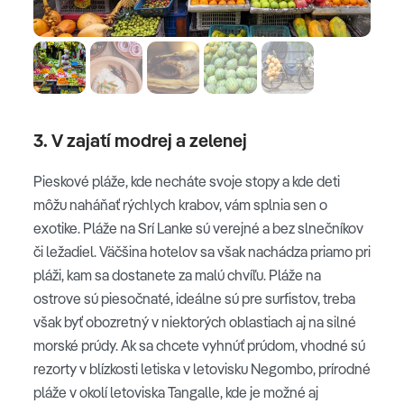
3. V zajatí modrej a zelenej
Pieskové pláže, kde necháte svoje stopy a kde deti
môžu naháňať rýchlych krabov, vám splnia sen o
exotike. Pláže na Srí Lanke sú verejné a bez slnečníkov
či ležadiel. Väčšina hotelov sa však nachádza priamo pri
pláži, kam sa dostanete za malú chvíľu. Pláže na
ostrove sú piesočnaté, ideálne sú pre surfistov, treba
však byť obozretný v niektorých oblastiach aj na silné
morské prúdy. Ak sa chcete vyhnúť prúdom, vhodné sú
rezorty v blízkosti letiska v letovisku Negombo, prírodné
pláže v okolí letoviska Tangalle, kde je možné aj