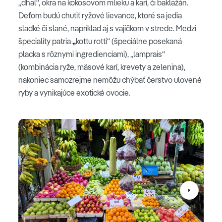
„dhal“, okra na kokosovom mlieku a karí, či baklažán.
Deťom budú chutiť ryžové lievance, ktoré sa jedia
sladké či slané, napríklad aj s vajíčkom v strede. Medzi
špeciality patria
„
kottu rotti“ (špeciálne posekaná
placka s rôznymi ingredienciami), „lamprais“
(kombinácia ryže, mäsové karí, krevety a zelenina),
nakoniec samozrejme nemôžu chýbať čerstvo ulovené
ryby a vynikajúce exotické ovocie.