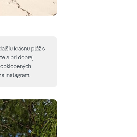
alšiu krásnu pláž s
e a pri dobrej
ok obklopených
na instagram.