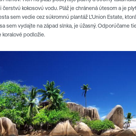
i čerstvú kokosovú vodu. Pláž je chránená útesom a je plyt
sta sem vedie cez súkromnú plantáž L’Union Estate, ktorá
sa sem vydajte na západ slnka, je úžasný. Odporúčame ti
e koralové podložie.