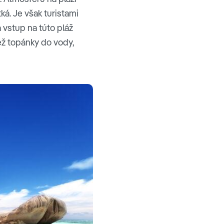
ká. Je však turistami
 vstup na túto pláž
ež topánky do vody,