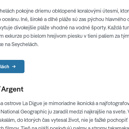
helách pokojne driemu obklopené koralovými útesmi, ktoré
 oceánu. Iné, široké a dlhé pláže sú zas pýchou hlavného 
tuje divokejšie pláže vhodné na vodné športy. Každá tun
om exkurze po bielom hrejivom piesku v tieni paliem za tými
ke na Seychelách.
lách
´Argent
 ostrove La Digue je mimoriadne ikonická a najfotografov
. National Geographic ju zaradil medzi najkrajšie na svete.
kalám, do ktorých čas vytesal život, nie je ťažké pochopiť
ch filmov. Tieň na pláži poskytujú palmy a stromy takamaka