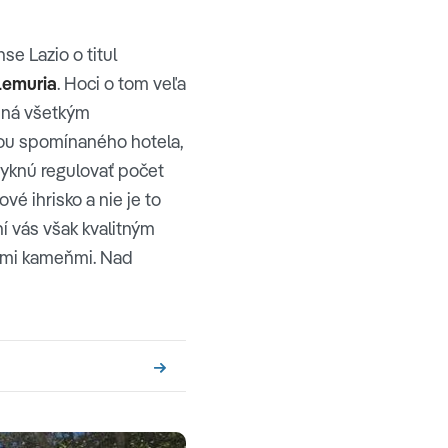
se Lazio o titul
Lemuria
. Hoci o tom veľa
upná všetkým
vou spomínaného hotela,
vyknú regulovať počet
vé ihrisko a nie je to
 vás však kvalitným
ými kameňmi. Nad