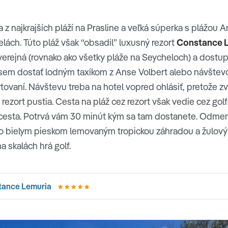
z najkrajších pláží na Prasline a veľká súperka s plážou An
elách. Túto pláž však “obsadil” luxusný rezort
Constance 
le verejná (rovnako ako všetky pláže na Seycheloch) a dost
 sem dostať lodným taxíkom z Anse Volbert alebo návšte
ytovaní. Návštevu treba na hotel vopred ohlásiť, pretože z
 rezort pustia. Cesta na pláž cez rezort však vedie cez golfo
cesta. Potrvá vám 30 minút kým sa tam dostanete. Odmení
o bielym pieskom lemovaným tropickou záhradou a žulov
a skalách hrá golf.
tance Lemuria