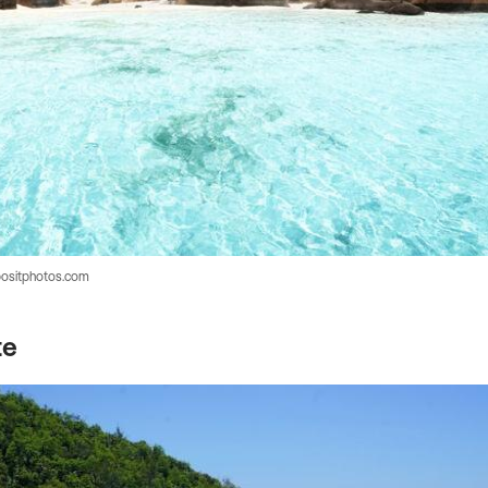
epositphotos.com
te