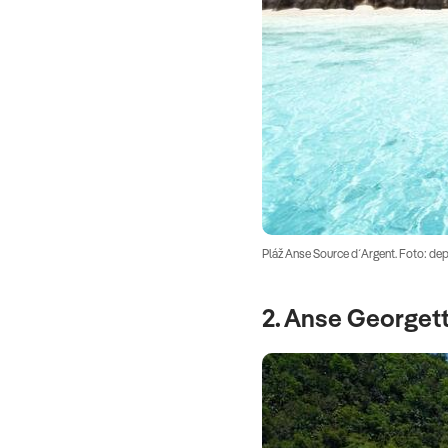
Pláž Anse Source d´Argent. Foto: d
2. Anse Georget