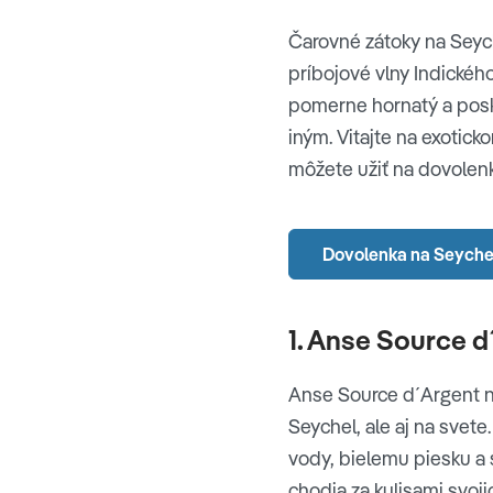
Čarovné zátoky na Seyc
príbojové vlny Indického
pomerne hornatý a posky
iným. Vitajte na exotick
môžete užiť na dovolen
Dovolenka na Seyche
1. Anse Source d
Anse Source d´Argent na
Seychel, ale aj na svete
vody, bielemu piesku a s
chodia za kulisami svoji