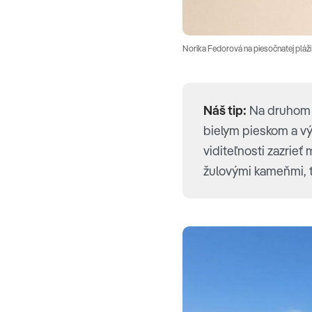
Norika Fedorová na piesočnatej pláži
Náš tip:
Na druhom n
bielym pieskom a vý
viditeľnosti zazrieť
žulovými kameňmi, t