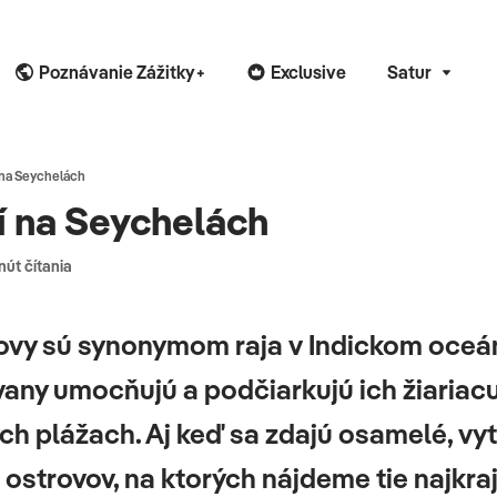
Poznávanie Zážitky+
Exclusive
Satur
 na Seychelách
í na Seychelách
nút čítania
ovy sú synonymom raja v Indickom oceán
vany umocňujú a podčiarkujú ich žiariac
ch plážach. Aj keď sa zdajú osamelé, vy
 ostrovov, na ktorých nájdeme tie najkraj