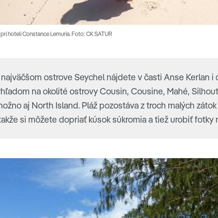
 pri hoteli Constance Lemuria. Foto: CK SATUR
ajväčšom ostrove Seychel nájdete v časti Anse Kerlan i ď
hľadom na okolité ostrovy Cousin, Cousine, Mahé, Silhoutt
 možno aj North Island. Pláž pozostáva z troch malých zát
akže si môžete dopriať kúsok súkromia a tiež urobiť fotky 