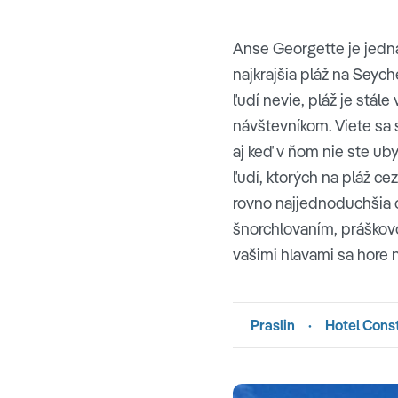
Anse Georgette je jedna 
najkrajšia pláž na Seych
ľudí nevie, pláž je stá
návštevníkom. Viete sa
aj keď v ňom nie ste ub
ľudí, ktorých na pláž cez
rovno najjednoduchšia 
šnorchlovaním, práškov
vašimi hlavami sa hore n
Praslin
·
Hotel Cons