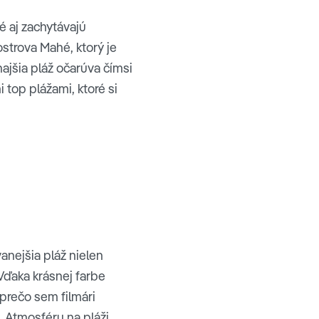
 aj zachytávajú
ostrova Mahé, ktorý je
ajšia pláž očarúva čímsi
 top plážami, ktoré si
anejšia pláž nielen
 Vďaka krásnej farbe
 prečo sem filmári
. Atmosféru na pláži