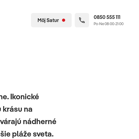
0850 555 111
Môj Satur
Po-Ne 08:00-21:00
e. Ikonické
u krásu na
tvárajú nádherné
šie pláže sveta.