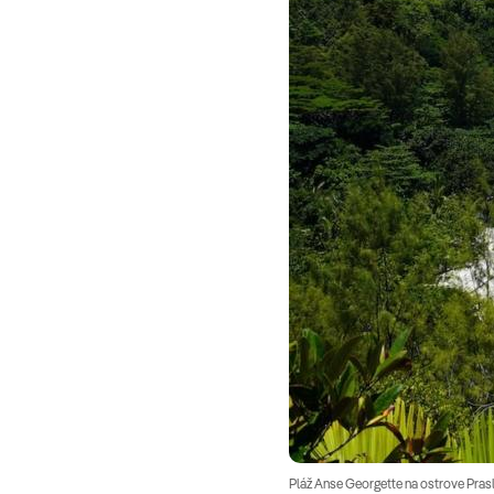
Pláž Anse Georgette na ostrove Pras