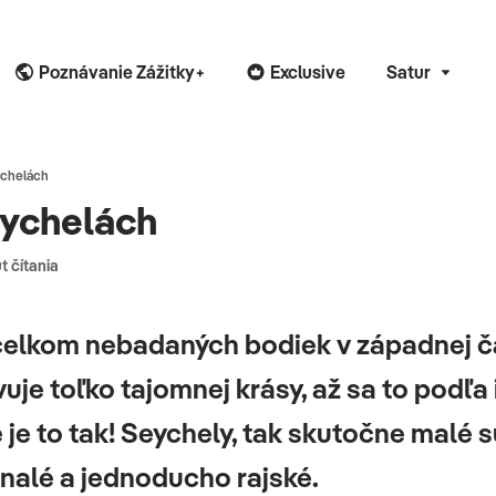
Poznávanie Zážitky+
Exclusive
Satur
ychelách
eychelách
t čítania
celkom nebadaných bodiek v západnej ča
je toľko tajomnej krásy, až sa to podľa 
 je to tak! Seychely, tak skutočne malé s
nalé a jednoducho rajské.