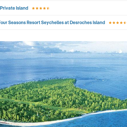
Private Island
Four Seasons Resort Seychelles at Desroches Island