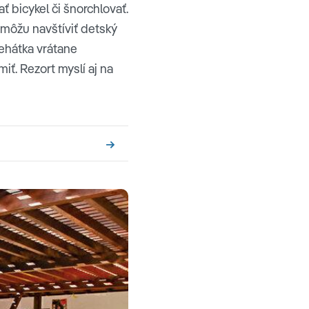
ť bicykel či šnorchlovať.
 môžu navštíviť detský
lehátka vrátane
iť. Rezort myslí aj na