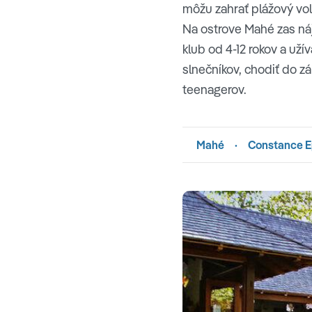
môžu zahrať plážový vole
Na ostrove Mahé zas náj
klub od 4-12 rokov a uží
slnečníkov, chodiť do zá
teenagerov.
Mahé
·
Constance E