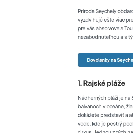
Príroda Seychely obdarov
vyzdvihujú ešte viac pre
pre vás absolvovala Tou
nezabudnuteľnou a s tým
Dovolenky na Seyche
1. Rajské pláže
Nádherných pláží je na 
balvanoch v oceáne, žia
dokážete predstaviť a a
vode, kde je pestrý pod
cirkus. Jednou z tých na