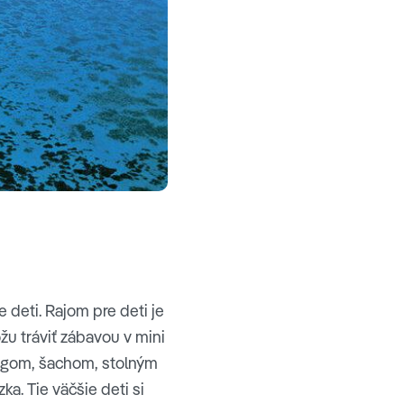
 deti. Rajom pre deti je
ôžu tráviť zábavou v mini
ongom, šachom, stolným
a. Tie väčšie deti si