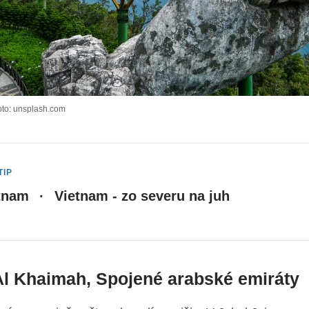
oto: unsplash.com
TIP
tnam
·
Vietnam - zo severu na juh
 Al Khaimah, Spojené arabské emiráty