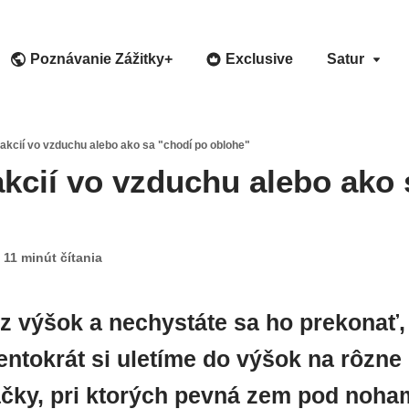
Poznávanie Zážitky+
Exclusive
Satur
akcií vo vzduchu alebo ako sa "chodí po oblohe"
akcií vo vzduchu alebo ako 
11 minút čítania
z výšok a nechystáte sa ho prekonať, 
 tentokrát si uletíme do výšok na rôzne
čky, pri ktorých pevná zem pod noham