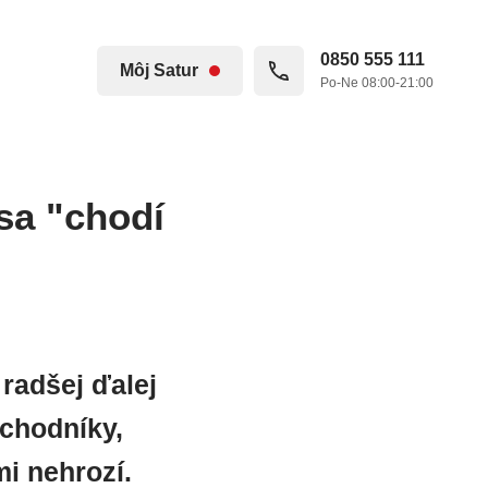
0850 555 111
Môj Satur
Po-Ne 08:00-21:00
sa "chodí
radšej ďalej
 chodníky,
i nehrozí.