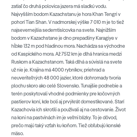
zatiaľ čo druhá polovica jazera má sladkú vodu.
Najvyšším bodom Kazachstanu je hora Khan Tengri v
pohorí Tian Shan.
V nadmorskej výške 7 010 m je to tiež
najsevernejšia sedemtisícovka na svete. Najnižším
bodom v Kazachstane je dno prepadliny Karagiye v
hĺbke 132 m pod hladinou mora.
Nachádza sa východne
od Kaspického mora. Až 7512 km je dlhá hranica medzi
Ruskom a Kazachstanom. Taká dlhá a súvislá na svete
už nie je. Krajina má 4000 rybníkov, priehrad a
neuveriteľných 48 000 jazier, ktoré dohromady tvoria
plochu skoro ako celé Slovensko. Tunajšie podnebie a
terén poskytovali vhodné podmienky pre kočovných
pastierov koní, kde boli aj prvýkrát domestikované. Starí
Kazachovia ich skrotili a používali aj na cestovanie. Život
na koni na pastvinách im je veľmi blízky. To je dôvod,
prečo majú taký vzťah ku koňom. Tiež obľubujú konské
mäso.