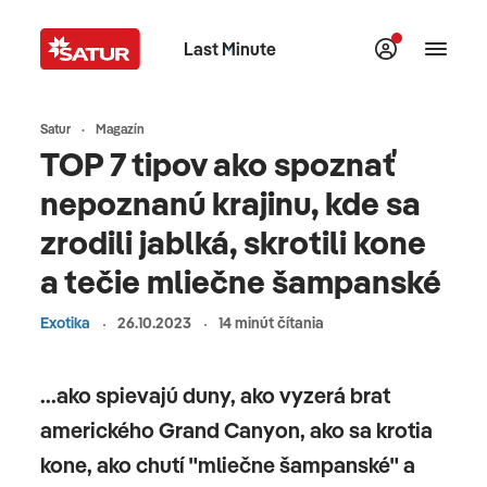
Last Minute
Satur
Magazín
TOP 7 tipov ako spoznať
nepoznanú krajinu, kde sa
zrodili jablká, skrotili kone
a tečie mliečne šampanské
Exotika
26.10.2023
14 minút čítania
...ako spievajú duny, ako vyzerá brat
amerického Grand Canyon, ako sa krotia
kone, ako chutí "mliečne šampanské" a