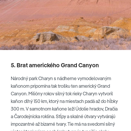
5. Brat amerického Grand Canyon
Národný park Charyn s nádherne vymodelovaným
kaňonom pripomína tak trošku ten americký Grand
Canyon. Milióny rokov silný tok rieky Charyn vytvoril
kaňon dlhý 150 km, ktorý na miestach padá až do hĺbky
300 m. V samotnom kaňone leží Údolie hradov, Dračia
a Čarodejnícka roklina. Stĺpy a skalné útvary vytvárajú
impozantné až bizarné tvary. Tie má na svedomí silný