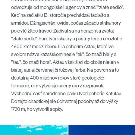
odvodzuje od mongolskej legendy a značí "zlaté sedlo".
Keď na začiatku 13. storočia prechádzal tadiaľto s
armádou Džingischán, uvidel počas západu slnka hory
pokryté žltou trávou. Zadíval sa na horizont a zvolal
"zlaté sedlo". Park tvorí skalný a púštny terén o rozlohe
4600 km² medzi riekou Ili a pohorím Aktau, ktoré vo
svojom názve kazašskom nesie "ak", čo značí biely a
"tau", čo značí hora". Aktau však žiari do okolia nielen v
bielej, ale aj červenej či ružovej farbe. Na povrch sa tu
dostali aj 400 miliónov rokov staré geologické
formácie, čím vytvárajú scény ako z rozprávok.
Východnú časť národného parku tvorí pohorie Katutau.
Do tejto chaotickej ale úchvatnej podoby až do výšky
1720 m, ho vytvorili sopky.