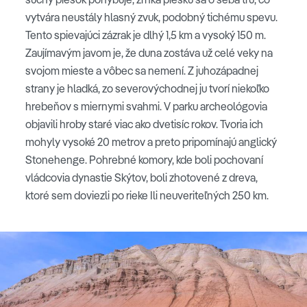
vytvára neustály hlasný zvuk, podobný tichému spevu.
Tento spievajúci zázrak je dlhý 1,5 km a vysoký 150 m.
Zaujímavým javom je, že duna zostáva už celé veky na
svojom mieste a vôbec sa nemení. Z juhozápadnej
strany je hladká, zo severovýchodnej ju tvorí niekoľko
hrebeňov s miernymi svahmi. V parku archeológovia
objavili hroby staré viac ako dvetisíc rokov. Tvoria ich
mohyly vysoké 20 metrov a preto pripomínajú anglický
Stonehenge. Pohrebné komory, kde boli pochovaní
vládcovia dynastie Skýtov, boli zhotovené z dreva,
ktoré sem doviezli po rieke Ili neuveriteľných 250 km.