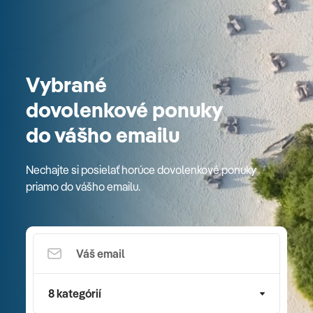
Vybrané
dovolenkové ponuky
do vášho emailu
Nechajte si posielať horúce dovolenkové ponuky
priamo do vášho emailu.
8 kategórií