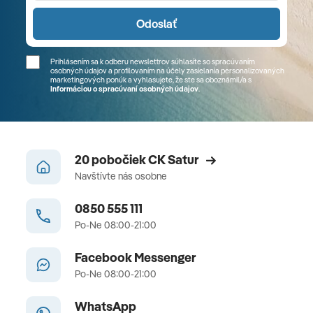
Odoslať
Prihlásením sa k odberu newslettrov súhlasíte so spracúvaním
osobných údajov a profilovaním na účely zasielania personalizovaných
marketingových ponúk a vyhlasujete, že ste sa
oboznámil/a
s
Informáciou o spracúvaní osobných údajov
.
20 pobočiek CK Satur
Navštívte nás osobne
0850 555 111
Po-Ne 08:00-21:00
Facebook Messenger
Po-Ne 08:00-21:00
WhatsApp