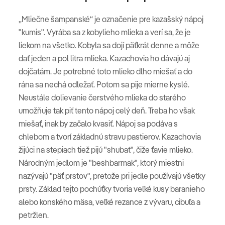
„Mliečne šampanské“ je označenie pre kazašský nápoj
"kumis".
Vyrába sa z kobylieho mlieka a verí sa, že je
liekom na všetko. Kobyla sa dojí päťkrát denne a môže
dať jeden a pol litra mlieka. Kazachovia ho dávajú aj
dojčatám. Je potrebné toto mlieko dlho miešať a do
rána sa nechá odležať. Potom sa pije mierne kyslé.
Neustále dolievanie čerstvého mlieka do starého
umožňuje tak piť tento nápoj celý deň. Treba ho však
miešať, inak by začalo kvasiť. Nápoj sa podáva s
chlebom a tvorí základnú stravu pastierov.
Kazachovia
žijúci na stepiach tiež pijú "shubat", čiže ťavie mlieko.
Národným jedlom je "beshbarmak", ktorý miestni
nazývajú "päť prstov", pretože pri jedle používajú všetky
prsty. Základ tejto pochúťky tvoria veľké kusy baranieho
alebo konského mäsa, veľké rezance z vývaru, cibuľa a
petržlen.