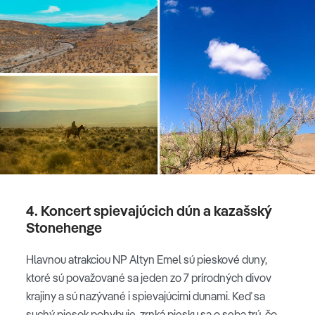
4. Koncert spievajúcich dún a kazašský
Stonehenge
Hlavnou atrakciou NP Altyn Emel sú
pieskové duny,
ktoré sú považované sa jeden zo 7 prírodných divov
krajiny a sú nazývané i spievajúcimi dunami. Keď sa
suchý piesok pohybuje, zrnká piesku sa o seba trú, čo