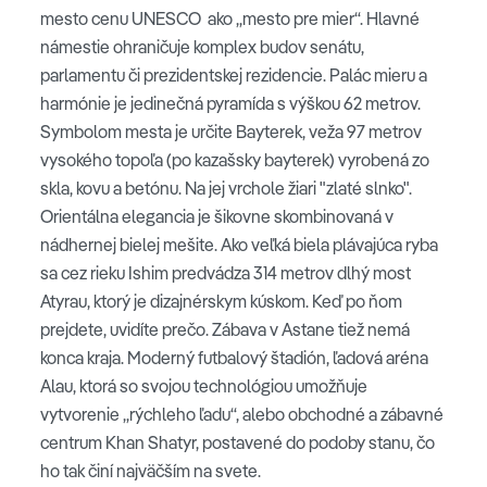
mesto cenu UNESCO ako „mesto pre mier“. Hlavné
námestie ohraničuje komplex budov senátu,
parlamentu či prezidentskej rezidencie. Palác mieru a
harmónie je jedinečná pyramída s výškou 62 metrov.
Symbolom mesta je určite Bayterek, veža 97 metrov
vysokého topoľa (po kazašsky bayterek) vyrobená zo
skla, kovu a betónu. Na jej vrchole žiari "zlaté slnko".
Orientálna elegancia je šikovne skombinovaná v
nádhernej bielej mešite. Ako veľká biela plávajúca ryba
sa cez rieku Ishim predvádza 314 metrov dlhý most
Atyrau, ktorý je dizajnérskym kúskom. Keď po ňom
prejdete, uvidíte prečo. Zábava v Astane tiež nemá
konca kraja. Moderný futbalový štadión, ľadová aréna
Alau, ktorá so svojou technológiou umožňuje
vytvorenie „rýchleho ľadu“, alebo obchodné a zábavné
centrum Khan Shatyr, postavené do podoby stanu, čo
ho tak činí najväčším na svete.