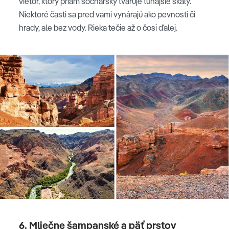
vietor, ktorý priam sochársky tvaruje tunajšie skaly.
Niektoré časti sa pred vami vynárajú ako pevnosti či
hrady, ale bez vody. Rieka tečie až o čosi ďalej.
6. Mliečne šampanské a päť prstov