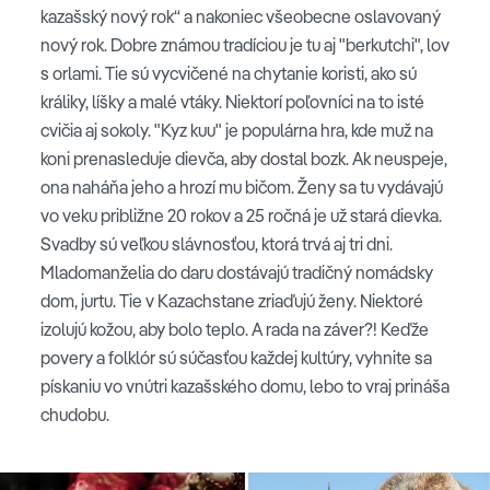
kazašský nový rok“ a nakoniec všeobecne oslavovaný
nový rok. Dobre známou tradíciou je tu aj "berkutchi", lov
s orlami. Tie sú vycvičené na chytanie koristi, ako sú
králiky, líšky a malé vtáky. Niektorí poľovníci na to isté
cvičia aj sokoly. "Kyz kuu" je populárna hra, kde muž na
koni prenasleduje dievča, aby dostal bozk. Ak neuspeje,
ona naháňa jeho a hrozí mu bičom. Ženy sa tu vydávajú
vo veku približne 20 rokov a 25 ročná je už stará dievka.
Svadby sú veľkou slávnosťou, ktorá trvá aj tri dni.
Mladomanželia do daru dostávajú tradičný nomádsky
dom, jurtu. Tie v Kazachstane zriaďujú ženy. Niektoré
izolujú kožou, aby bolo teplo. A rada na záver?! Keďže
povery a folklór sú súčasťou každej kultúry, vyhnite sa
pískaniu vo vnútri kazašského domu, lebo to vraj prináša
chudobu.