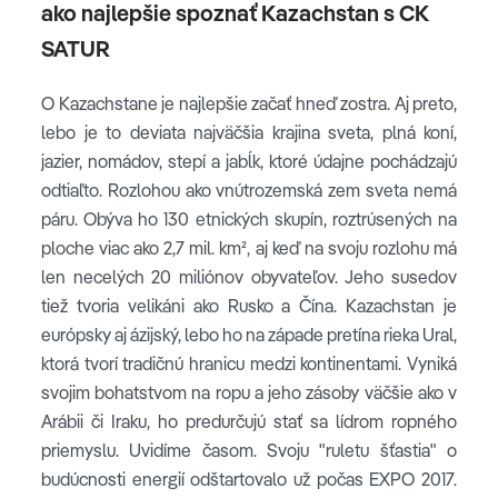
ako najlepšie spoznať Kazachstan s CK
SATUR
O Kazachstane je najlepšie začať hneď zostra. Aj preto,
lebo je to deviata najväčšia krajina sveta, plná koní,
jazier, nomádov, stepí a jabĺk, ktoré údajne pochádzajú
odtiaľto. Rozlohou ako vnútrozemská zem sveta nemá
páru. Obýva ho 130 etnických skupín, roztrúsených na
ploche viac ako 2,7 mil. km
²,
aj keď na svoju rozlohu má
len necelých 20 miliónov obyvateľov. Jeho susedov
tiež tvoria velikáni ako Rusko a Čína. Kazachstan je
európsky aj ázijský, lebo ho na západe pretína rieka Ural,
ktorá tvorí tradičnú hranicu medzi kontinentami. Vyniká
svojim bohatstvom na ropu a jeho zásoby väčšie ako v
Arábii či Iraku, ho predurčujú stať sa lídrom ropného
priemyslu. Uvidíme časom. Svoju "ruletu šťastia" o
budúcnosti energií odštartovalo už počas EXPO 2017.