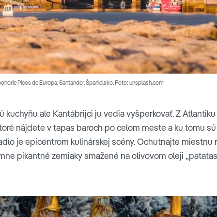
 pohorie Picos de Europa, Santander. Španielsko. Foto: unsplash.com
ú kuchyňu ale Kantábrijci ju vedia vyšperkovať. Z Atlantik
toré nájdete v tapas baroch po celom meste a ku tomu sú i
ίo je epicentrom kulinárskej scény. Ochutnajte miestnu r
mne pikantné zemiaky smažené na olivovom oleji „patatas 