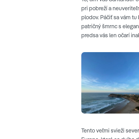
pri pobreží a neuverit
plodov. Páčiť sa vám tu
patričný šmrnc s elegant
predsa vás len očarí ina
Tento veľmi svieži seve