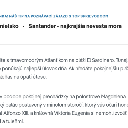
NKA! NÁŠ TIP NA POZNÁVACÍ ZÁJAZD S TOP SPRIEVODOCM
nielsko
·
Santander - najkrajšia nevesta mora
ite s tmavomodrým Atlantikom na pláži El Sardinero. Tuna
ré ponúkajú najlepší úlovok dňa. Ak hľadáte pokojnejšiu pl
leñas na úpätí útesu.
o v podobe pokojnej prechádzky na polostrove Magdalena.
vský palác postavený v minulom storočí, ktorý vás očarí ho
ľ Alfonzo XIII. a kráľovná Viktoria Eugenia si nemohli zvoli
i a tuleňmi.