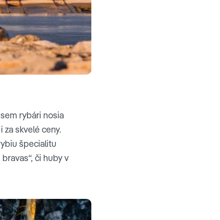
u sem rybári nosia
 za skvelé ceny.
ybiu špecialitu
bravas“, či huby v