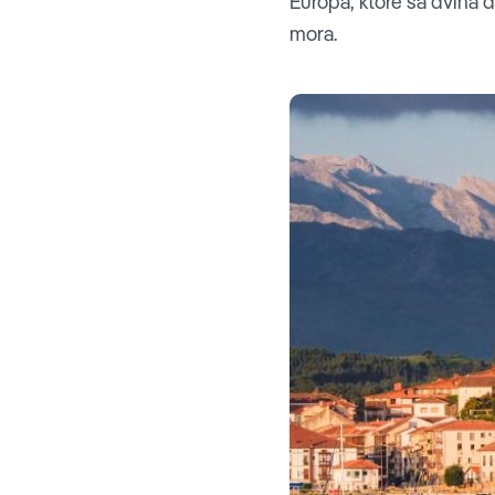
Europa, ktoré sa dvíha d
mora.