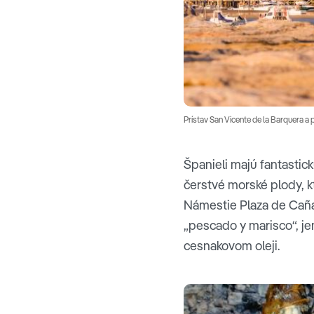
Prístav San Vicente de la Barquera a
Španieli majú fantastick
čerstvé morské plody, k
Námestie Plaza de Cañad
„pescado y marisco“, je
cesnakovom oleji.