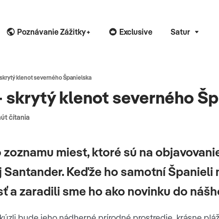
Poznávanie Zážitky+
Exclusive
Satur
skrytý klenot severného Španielska
 skrytý klenot severného Šp
út čítania
 zoznamu miest, ktoré sú na objavovani
aj Santander. Keďže ho samotní Španieli m
ť a zaradili sme ho ako novinku do náš
kúzli bude jeho nádherné prírodné prostredie, krásne pláž