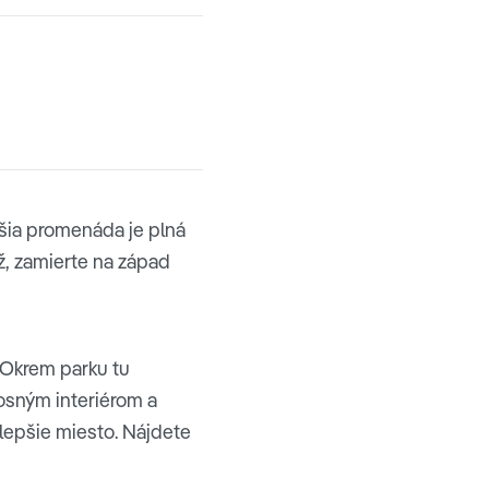
jšia promenáda je plná
áž, zamierte na západ
 Okrem parku tu
nosným interiérom a
ť lepšie miesto. Nájdete