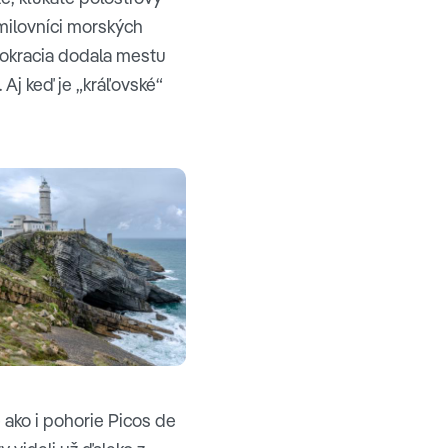
milovníci morských
stokracia dodala mestu
 Aj keď je „kráľovské“
 ako i pohorie Picos de