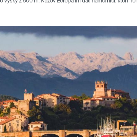
o výšky 2 500 m. Názov Európa im dali námorníci, ktorí hory