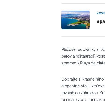
NOVI
Špa
Plážové radovánky si už
barov a reštaurácií, kto
smerom k Playa de Mata
Doprajte si krásne rán
elegantne stojí i kráľo
rozsiahlou záhradou. Krá
tu i malú zoo s tučniakm