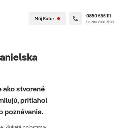
0850 555 111
Môj Satur
Po-Ne 08:00-21:00
anielska
e ako stvorené
ilujú, pritiahol
ho poznávania.
e, kľukaté polostrovy