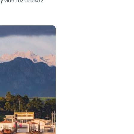
 videli už ďaleko z