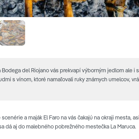
 Bodega del Riojano vás prekvapí výborným jedlom ale i s
udmi s vínom, ktoré namaľovali ruky známych umelcov, vrá
scenérie a maják El Faro na vás čakajú na okraji mesta, as
iu sa dá aj do malebného pobrežného mestečka La Maruca.