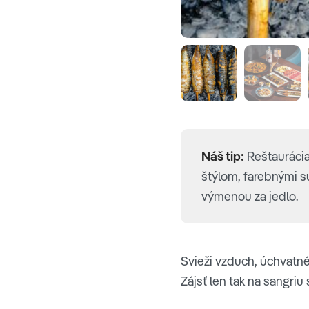
Náš tip:
Reštaurácia
štýlom, farebnými s
výmenou za jedlo.
Svieži vzduch, úchvatné 
Zájsť len tak na sangr