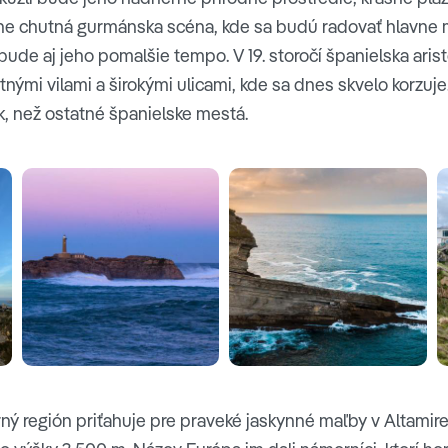
eľne chutná gurmánska scéna, kde sa budú radovať hlavne 
 bude aj jeho pomalšie tempo. V 19. storočí španielska ari
nými vilami a širokými ulicami, kde sa dnes skvelo korzuje.
k, než ostatné španielske mestá.
rný región priťahuje pre praveké jaskynné maľby v Altamire