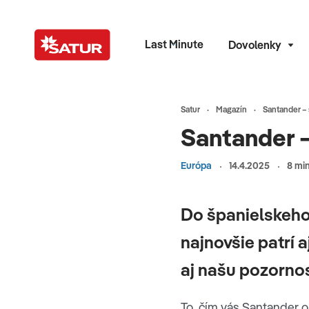
Last Minute
Dovolenky
Satur
Magazín
Santander – 
Santander –
Európa
14.4.2025
8 min
Do španielskeho
najnovšie patrí 
aj našu pozornos
To, čím vás Santander o