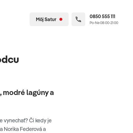
0850 555 111
Môj Satur
Po-Ne 08:00-21:00
odcu
, modré lagúny a
e vynechať? Či kedy je
ka Norika Federová a