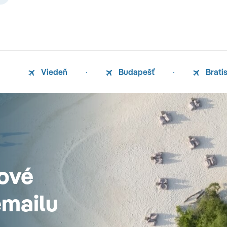
Viedeň
Budapešť
Brati
ové
emailu