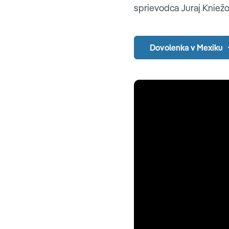
sprievodca Juraj Kniežo 
Dovolenka v Mexiku