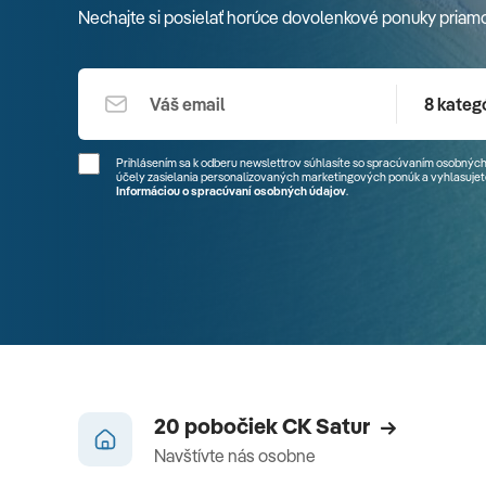
Nechajte si posielať horúce dovolenkové ponuky priam
8 kategó
Prihlásením sa k odberu newslettrov súhlasíte so spracúvaním osobných
účely zasielania personalizovaných marketingových ponúk a vyhlasujete
Informáciou o spracúvaní osobných údajov
.
20 pobočiek CK Satur
Navštívte nás osobne