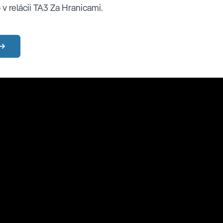
v relácii TA3 Za Hranicami.