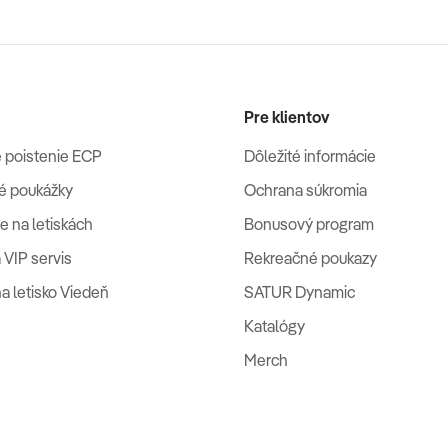
Pre klientov
 poistenie ECP
Dôležité informácie
é poukážky
Ochrana súkromia
e na letiskách
Bonusový program
 VIP servis
Rekreačné poukazy
na letisko Viedeň
SATUR Dynamic
Katalógy
Merch