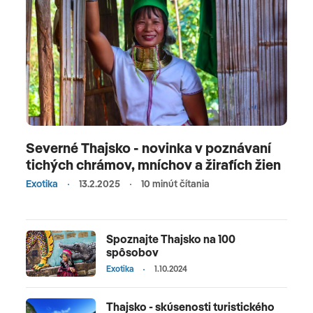
Severné Thajsko - novinka v poznávaní
tichých chrámov, mníchov a žirafích žien
Exotika
13.2.2025
10 minút čítania
Spoznajte Thajsko na 100
spôsobov
Exotika
1.10.2024
Thajsko - skúsenosti turistického