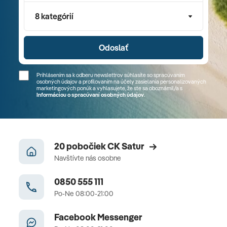
8 kategórií
Odoslať
Prihlásením sa k odberu newslettrov súhlasíte so spracúvaním
osobných údajov a profilovaním na účely zasielania personalizovaných
marketingových ponúk a vyhlasujete, že ste sa
oboznámil/a
s
Informáciou o spracúvaní osobných údajov
.
20 pobočiek CK Satur
Navštívte nás osobne
0850 555 111
Po-Ne 08:00-21:00
Facebook Messenger