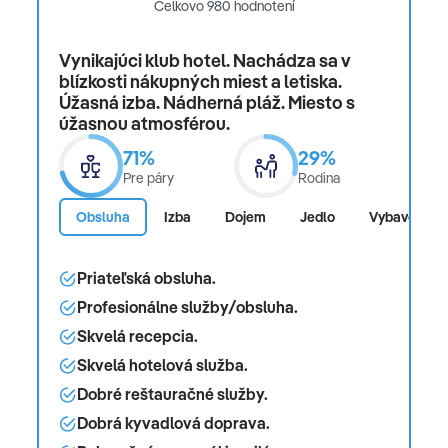
Celkovo 980 hodnotení
Detská herňa
Detské ihrisko
Vynikajúci klub hotel. Nachádza sa v
blízkosti nákupných miest a letiska.
Úžasná izba. Nádherná pláž. Miesto s
úžasnou atmosférou.
Typy izieb:
71%
29%
Deluxe:
dvojlôžková izba, výhľad do záhrady, cca 46
Pre páry
Rodina
m², kombinovaná obývačka/spálňa, 1 manželská
Obsluha
Izba
Dojem
Jedlo
Vybavenosť
posteľ (165x190cm), 1 rozkladacia pohovka
(90x190cm), 1 prístelka (90x190cm), detská
postieľka: zdarma, nutná požiadavka a rezervácia,
Priateľská obsluha.
klimatizácia: zadarmo, individuálne nastaviteľná,
Profesionálne služby/obsluha.
trezor: zdarma, pohovka, písací stôl, žehlička,
Skvelá recepcia.
žehliaca doska, rýchlovarná kanvica, minibar: za
Skvelá hotelová služba.
poplatok, nealko nápoje: za poplatok, voda: bez
Dobré reštauračné služby.
poplatku, alkoholické nápoje: za poplatok,
Dobrá kyvadlová doprava.
občerstvenie: za poplatok , minibar dopĺňaný: