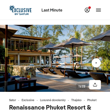
Last Minute
1 z 22
Satur
Exclusive
Luxusné dovolenky
Thajsko
Phuket
Renaissance Phuket Resort &