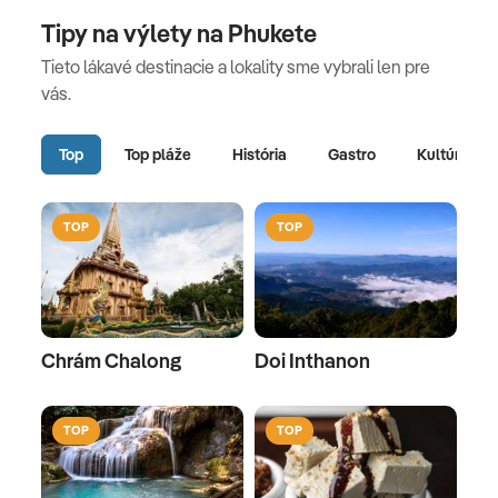
Tipy na výlety na Phukete
Tieto lákavé destinacie a lokality sme vybrali len pre
vás.
Top
Top pláže
História
Gastro
Kultúra
TOP
TOP
Chrám Chalong
Doi Inthanon
TOP
TOP