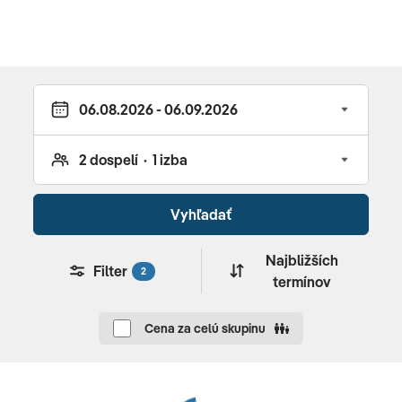
Raňajky: raňajky
Polpenzia: raňajky, večere
Plná penzia: raňajky, obedy, večere
Raňajky: 7:00 - 11:00, formou bufetu
Obedy: 11:30 - 18:30, výber z menu
Večere: 18:30 - 23:00, výber z menu
Vyhľadať
Najbližších
Filter
2
termínov
Reštaurácie: 3
Hlavná reštaurácia Loca Vore: medzinárodná
Cena za celú skupinu
kuchyňa, thajská kuchyňa, vegetariánske jedlávýber
z menu
Špeciálna reštaurácia Sand Box: medzinárodná