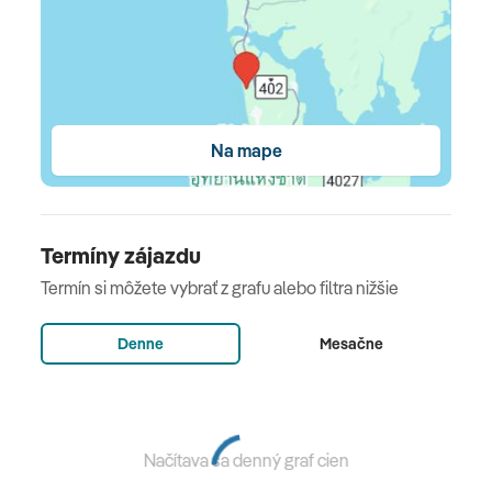
Vonkajší bazén: ležadlá: bez poplatku
Detský bazén: tobogán
Osušky: zadarmo
Obchod so suvenírmy
Na mape
WiFi, v celom hoteli zdarma
Služby práčovne: za poplatok
Termíny zájazdu
Spôsoby platby: TUI Card / VISA, MasterCard,
American Express, Diners
Termín si môžete vybrať z grafu alebo filtra nižšie
Domáce zvieratá nie sú povolené
Denne
Mesačne
Počet budov: 7, Počet poschodí: 4, Počet izieb: 180
Kategória hotela: 5 hviezdičiek
Načítava sa denný graf cien
Stravovanie: