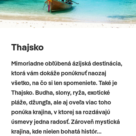
obývačka/spálňa, 1 manželská posteľ (165x190cm), 1
rozkladacia pohovka (90x190cm), 1 prístelka
(90x190cm), detská postieľka, klimatizácia:
individuálne nastaviteľná, trezor: zdarma, pohovka,
písací stôl, žehlička, rýchlovarná kanvica, minibar: za
Thajsko
poplatok, nealko nápoje: za poplatok, voda:
zadarmo, alkoholické nápoje: za poplatok,
občerstvenie: za poplatok, dopĺňanie minibaru:
Mimoriadne obľúbená ázijská destinácia,
denne, telefón, WiFi, TV, upratovanie: denne,
ktorá vám dokáže ponúknuť naozaj
zdarma, sprcha alebo vaňa, WC, župan: zadarmo,
všetko, na čo si len spomeniete. Také je
papuče: zadarmo, sušič vlasov, balkón alebo terasa:
Thajsko. Budha, slony, ryža, exotické
s posedením
pláže, džungľa, ale aj oveľa viac toho
ponúka krajina, v ktorej sa rozdávajú
úsmevy jedna radosť. Zároveň mystická
krajina, kde nielen bohatá histór…