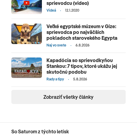
sprievodcu (video)
Videá
12.1.2020
Veľké egyptské múzeum v Gíze:
sprievodca po najväčších
pokladoch starovekého Egypta
Naj vo svete
6.8.2026
Kapadócia so sprievodkyňou
Stankou: 7 tipov, ktoré ukážu jej
skutočnú podobu
Rady a tipy
5.8.2026
Zobraziť všetky články
So Saturom z týchto letísk