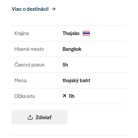
Viac o destinácii
Krajina
Thajsko
Hlavné mesto
Bangkok
Časový posun
5h
Mena
thajský baht
Dĺžka letu
11h
Zdielať