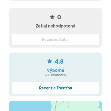
na okraji mesta
Medzinárodné letisko Phuket cca 16 km, čas cesty:
0
cca 15 minút (čas transferu sa môže líšiť)
Zatiaľ nehodnotené
Recenzie Satur
Vybavenie hotela:
Check-in: od 15:00 hod
4.8
Check out : do 12:00 hod
Výborné
Recepcia
980 hodnotení
Výťah
Recenzie TrustYou
Bankomat na mieste
Záhrada, slnečná terasa
bazény: 2