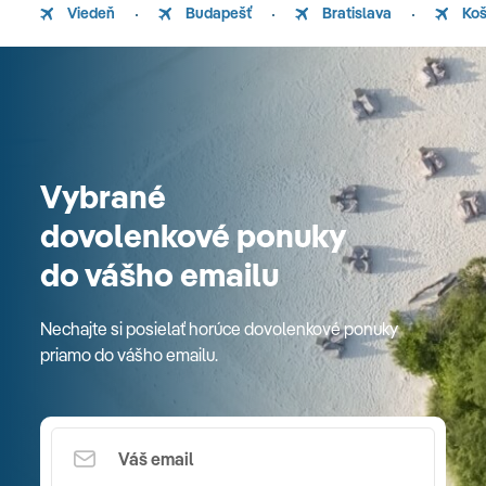
Viedeň
Budapešť
Bratislava
Koš
Vybrané
dovolenkové ponuky
do vášho emailu
Nechajte si posielať horúce dovolenkové ponuky
priamo do vášho emailu.