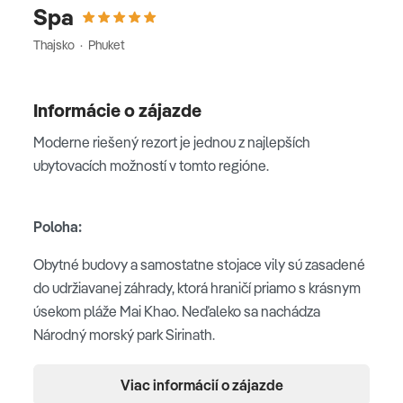
Spa
Thajsko · Phuket
Informácie o zájazde
Moderne riešený rezort je jednou z najlepších
ubytovacích možností v tomto regióne.
Poloha:
Obytné budovy a samostatne stojace vily sú zasadené
do udržiavanej záhrady, ktorá hraničí priamo s krásnym
úsekom pláže Mai Khao. Neďaleko sa nachádza
Národný morský park Sirinath.
Viac informácií o zájazde
Priamo pri pláži, obklopený prírodou v tichej oblasti