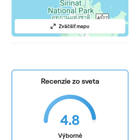
Cyklistika
Wellness:
Zväčšiť mapu
Sauna, parný kúpeľ, zážitková sprcha, relaxačná
miestnosť
Wellness/Spa Quan Spa: 9:00 - 21:00
Masáže: thajská masáž
Recenzie zo sveta
Skrášľovacie/kozmetické centrum
Pre deti:
4.8
Detské menu
Výborné
Detský klub