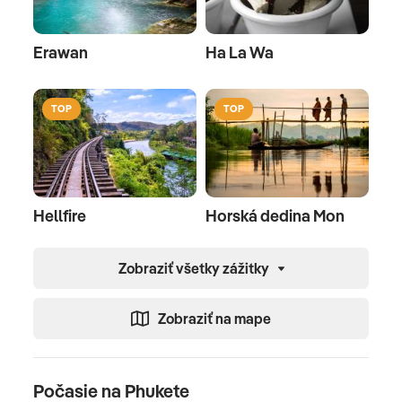
Erawan
Ha La Wa
TOP
TOP
Hellfire
Horská dedina Mon
Zobraziť všetky zážitky
Zobraziť na mape
Počasie na Phukete