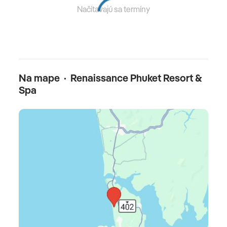
kuchyňa, ryby/morské plody, grilované jedlá,
Načítavajú sa termíny
vegetariánske jedlá, výber z menu
Reštaurácia so špecialitami Takieng: thajská
kuchyňa
Bary: 3
Na mape · Renaissance Phuket Resort &
Spa
Lobby bar: 10:00 - 01:00
Plážový bar Sand Box: 12:00 - 22:30
Café Doppio: 08:00 - 22:00
Šport:
Telocvičňa
Aerobik, Aqua aerobik, Bodywork, Pilates, Joga
Plážový futbal, plážový volejbal