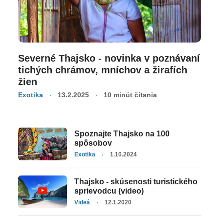
Severné Thajsko - novinka v poznávaní
tichých chrámov, mníchov a žirafích
žien
Exotika
13.2.2025
10 minút čítania
Spoznajte Thajsko na 100
spôsobov
Exotika
1.10.2024
Thajsko - skúsenosti turistického
sprievodcu (video)
Videá
12.1.2020