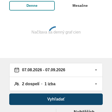
Parkovanie: Parkovanie (podľa dostupnosti),
Denne
Mesačne
parkovisko s obsluhou
Zasadacie miestnosti: Zasadacie miestnosti: 4,
Klimatizované konferenčné miestnosti,
Načítava sa denný graf cien
Poschodia: 4, izby: 255
Oficiálne trieda: 5 Hviezdičky
Stravovanie:
Raňajky
Polpenzia
Plná penzia
Vyhľadať
Popis ponuky jedál:
Najbližších