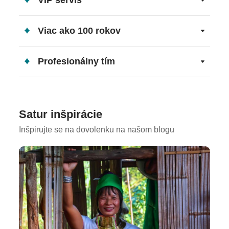
Poznámka pre osoby so zníženou pohyblivosťou:
Tento hotel je všeobecne nevhodný pre osoby so
zníženou pohyblivosťou.
Viac ako 100 rokov
Profesionálny tím
Satur inšpirácie
Inšpirujte se na dovolenku na našom blogu