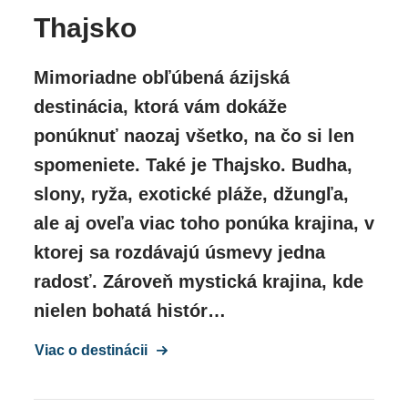
Lagoon View
- výhľad na lagúnu, Nefajčiarska
Thajsko
izba, strana laguny, strana záhrady, výhľad do
záhrady, cca. 43 m², celkový počet izieb v tejto
Mimoriadne obľúbená ázijská
izbe: 1, rozdelenie takto: kombinovaná obývacia
izba, 1 spálňa, detská postieľka: bez príplatku,
destinácia, ktorá vám dokáže
nevyžiadaná pošta, rezervácia nie je nutná,
ponúknuť naozaj všetko, na čo si len
klimatizácia: individuálne ovládateľné, centrálne
spomeniete. Také je Thajsko. Budha,
ovládané, žehlička, žehliaca doska, Kávovar,
slony, ryža, exotické pláže, džungľa,
Elektrická konvica, Minibar: za poplatok, Telefón,
Internet: WLAN/WiFi: za poplatok, TV: Flatscreen,
ale aj oveľa viac toho ponúka krajina, v
Nemecký program, Deutsche Welle, Satelitná
ktorej sa rozdávajú úsmevy jedna
televízia, Dokovacia stanica pre iPod, Vaňa, WC ,
radosť. Zároveň mystická krajina, kde
Župan, sušič vlasov, balkón alebo terasa: s
nielen bohatá histór…
posedením
Dvojlôžková izba
, Nefajčiarska, v hlavnej
Viac o destinácii
budove, na breh mora, výhľad na more, s
výhľadom na balkón s čiastočným výhľadom na