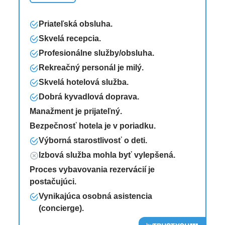
Tenis: osvetlený kurt
Priateľská obsluha.
Wellness:
Skvelá recepcia.
Profesionálne služby/obsluha.
Masáže: thajská masáž, aromatická olejová
Rekreačný personál je milý.
masáž
Skvelá hotelová služba.
Dobrá kyvadlová doprava.
Wellness area/Spa: každý deň od 10:00 do
Manažment je prijateľný.
20:00, tretia strana
Bezpečnosť hotela je v poriadku.
Masáže: klasická masáž
Výborná starostlivosť o deti.
Kozmetické ošetrenie: anti-aging tváre,
Izbová služba mohla byť vylepšená.
Proces vybavovania rezervácií je
postačujúci.
Zábava:
Vynikajúca osobná asistencia
Živá kapela/-Music
(concierge).