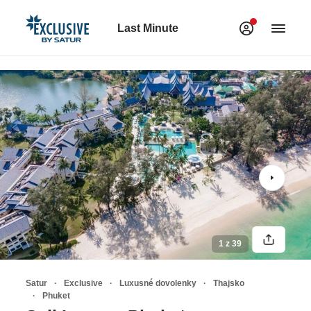
Last Minute
1 z 39
Satur
Exclusive
Luxusné dovolenky
Thajsko
Phuket