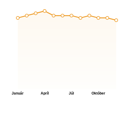
Výhody: pridaná hodnota
Zahrnuté špeciálne služby pre Club Lagoon/Club
Sea View
prístup do exkluzívneho klubového salónika
ráno gurmánska raňajky (bufet) 7:00 do 10:30
hod
káva, čaj, nealkoholické nápoje a
občerstvenie v salóniku počas dňa
samostatná check-in a check-out
večerné koktaily a ochutnávka šéfkuchára od
18:00 do 19:30