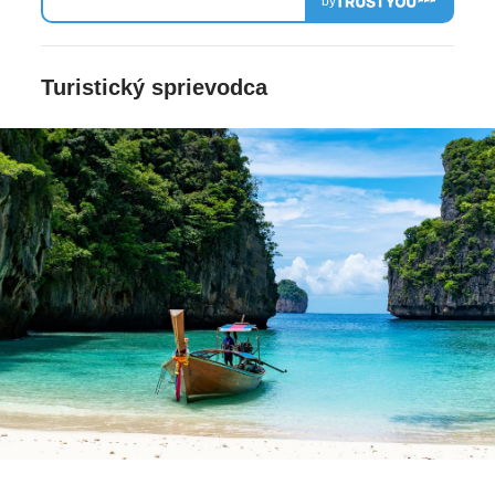
Kurzy varenia: za príplatok
by
tematické večery
Turistický sprievodca
Pre deti: Pre rodiny
Opatrovateľka: za príplatok, detská stolička
DETI
detské menu
Detský /mini klub: od 4 rokov do 12 rokov, denne
od 09:00 do 18:00
detská herňa
Detské ihrisko
Ubytovanie: