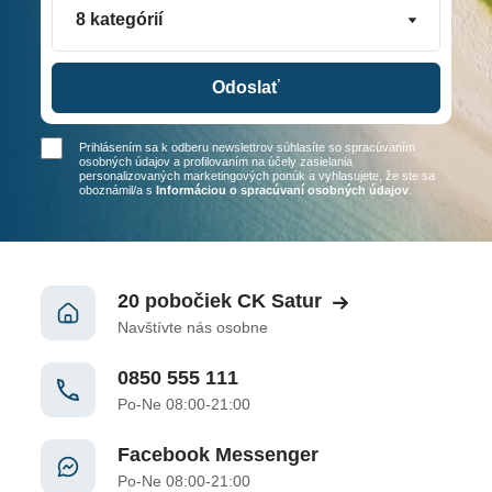
8 kategórií
Odoslať
Prihlásením sa k odberu newslettrov súhlasíte so spracúvaním
osobných údajov a profilovaním na účely zasielania
personalizovaných marketingových ponúk a vyhlasujete, že ste sa
oboznámil/a
s
Informáciou o spracúvaní osobných údajov
.
20 pobočiek CK Satur
Navštívte nás osobne
0850 555 111
Po-Ne 08:00-21:00
Facebook Messenger
Po-Ne 08:00-21:00