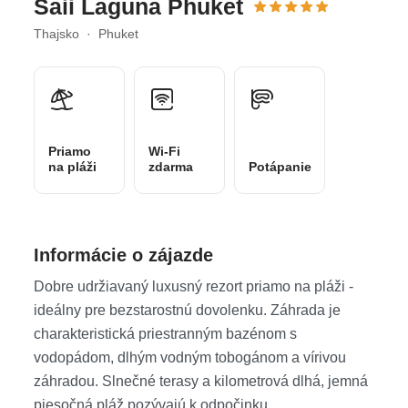
Saii Laguna Phuket
Thajsko · Phuket
Priamo
Wi-Fi
na pláži
zdarma
Potápanie
Informácie o zájazde
Dobre udržiavaný luxusný rezort priamo na pláži -
ideálny pre bezstarostnú dovolenku. Záhrada je
charakteristická priestranným bazénom s
vodopádom, dlhým vodným tobogánom a vírivou
záhradou. Slnečné terasy a kilometrová dlhá, jemná
piesočná pláž pozývajú k odpočinku.