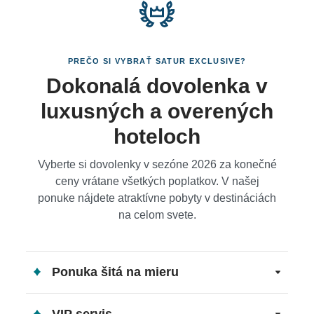
Medové týždne - Svadobná dovolenka - kvety,
PREČO SI VYBRAŤ SATUR EXCLUSIVE?
ovocie, malý darček (kúpeľné výrobky) a
Dokonalá dovolenka v
čokolády. Kópia sobášneho listu musí byť
luxusných a overených
predložená pri príchode. Min počet nocí 3.
hoteloch
Platí pre novomanželov na svadobnú cestu. Pri
Vyberte si dovolenky v sezóne 2026 za konečné
registrácii sa musí predložiť kópia sobášneho
ceny vrátane všetkých poplatkov. V našej
listu, nie staršia ako 6 mesiacov.
ponuke nájdete atraktívne pobyty v destináciách
na celom svete.
Doplňujúce informácie: Minimálny pobyt 3 noci.
Upozornenie Pri rezervácii 2 dospelé osoby plus
Ponuka šitá na mieru
dieťa, dieťa spí v existujúcich lôžkach (bez prístelky).
VIP servis