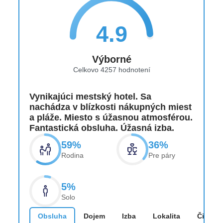
Kanoistika, jazda na kajaku, stand-up bazénik
4.9
Šport a fitness
Výborné
Celkovo 4257 hodnotení
Plážový volejbal, bedminton, stolný tenis
Tenis: tenisové kurty: 4, umelé ihrisko, hala,
Vynikajúci mestský hotel. Sa
tenisové kurzy, požičovňa rakiet
nachádza v blízkosti nákupných miest
a pláže. Miesto s úžasnou atmosférou.
Fantastická obsluha. Úžasná izba.
bezplatne
59%
36%
Lukostreľba, squash
Rodina
Pre páry
5%
Za poplatok (niektoré služby tretích strán)
Solo
Cyklistika
Obsluha
Dojem
Izba
Lokalita
Čistota