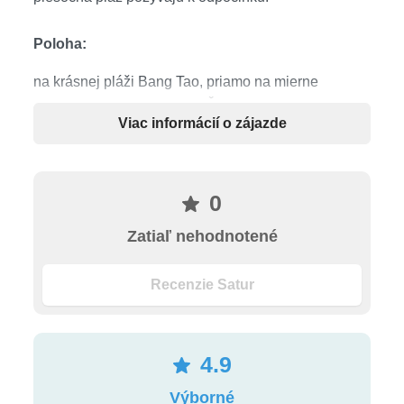
Poloha:
na krásnej pláži Bang Tao, priamo na mierne
svahovitej piesočnej pláži. Čas transferu: cca. 40
Viac informácií o zájazde
minút
Medzinárodné letisko Phuket cca. 20 km, čas
jazdy: cca. 20 minút
0
Beach Bangtao Beach priamo
Zatiaľ nehodnotené
Pláž Pláž Patong cca. 20 km, čas jazdy: cca. 20
minút
Recenzie Satur
Centrum mesta Phuket cca. 24 km, čas jazdy:
cca. 25 minút
4.9
Vybavenie hotela:
Výborné