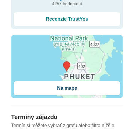
4257 hodnotení
Check-in čase od 14:00 / 12:00 check-out
Recenzie TrustYou
Recepcia, možná výmena peňazí, výťah
Záhrada, terasa
Bazény: 2
Bazén "Hlavný bazén": vonkajšie, sladkovodné,
tobogán, plážové stoličky
Bazén "Detský bazén": Vonkajšia, sladká voda
osušky
Na mape
obchod so suvenírmi
Internet: WLAN/WiFi bez poplatku
Pranie: za príplatok
Termíny zájazdu
Recepčná služba, úschovňa služba
Termín si môžete vybrať z grafu alebo filtra nižšie