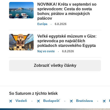
NOVINKA! Kréta v septembri so
sprievodcom: Cesta do sveta
bohov, pirátov a minojských
palácov
Európa
6.8.2026
Veľké egyptské múzeum v Gíze:
sprievodca po najväčších
pokladoch starovekého Egypta
Naj vo svete
6.8.2026
Zobraziť všetky články
So Saturom z týchto letísk
Viedeň
Budapešť
Bratislava