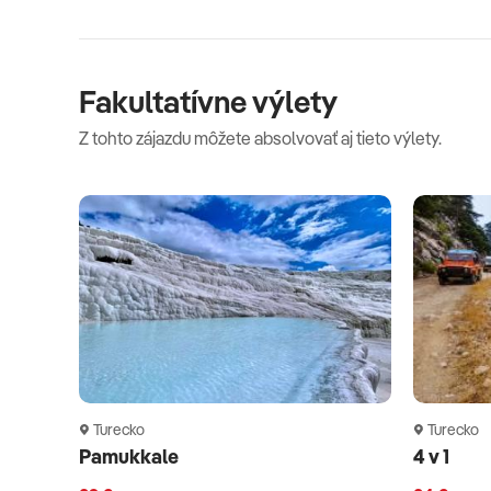
Fakultatívne výlety
Z tohto zájazdu môžete absolvovať aj tieto výlety.
Turecko
Turecko
Pamukkale
4 v 1