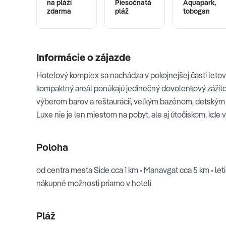
na pláži
Piesočnatá
Aquapark,
zdarma
pláž
tobogan
Informácie o zájazde
Hotelový komplex sa nachádza v pokojnejšej časti letov
kompaktný areál ponúkajú jedinečný dovolenkový zážito
výberom barov a reštaurácií, veľkým bazénom, detský
Luxe nie je len miestom na pobyt, ale aj útočiskom, kd
Poloha
od centra mesta Side cca 1 km • Manavgat cca 5 km • leti
nákupné možnosti priamo v hoteli
Pláž