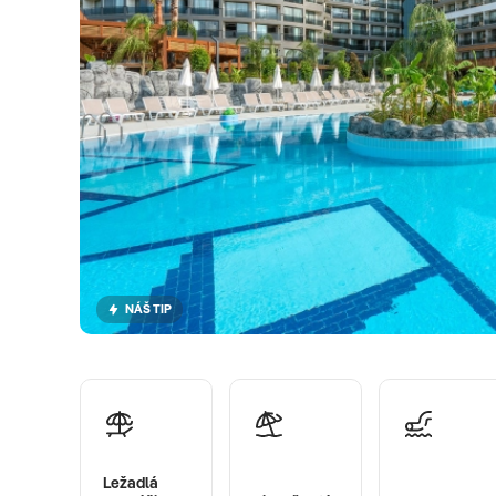
NÁŠ TIP
Ležadlá