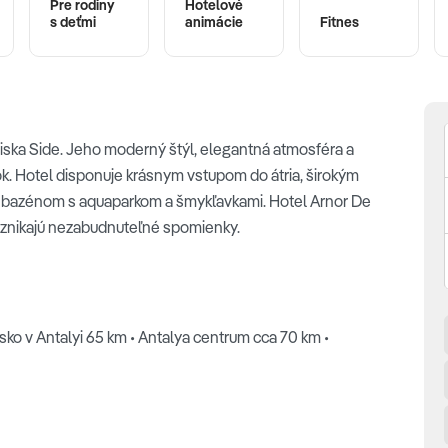
Pre rodiny
Hotelové
s deťmi
animácie
Fitnes
iska Side. Jeho moderný štýl, elegantná atmosféra a
k. Hotel disponuje krásnym vstupom do átria, širokým
m bazénom s aquaparkom a šmykľavkami. Hotel Arnor De
e vznikajú nezabudnuteľné spomienky.
sko v Antalyi 65 km • Antalya centrum cca 70 km •