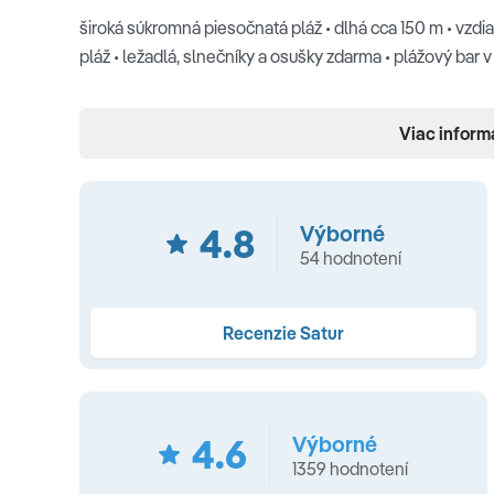
široká súkromná piesočnatá pláž • dlhá cca 150 m • vzdi
pláž • ležadlá, slnečníky a osušky zdarma • plážový bar v 
Ubytovanie
Viac inform
centrálna klimatizácia • kúpeľňa • sušič vlasov • SAT TV •
dopĺňaný nealkoholickými nápojmi) • župany a papuče • b
4.8
Výborné
TYPY UBYTOVANIA
54 hodnotení
Izba štandard (28 m², výhľad na bazén (max. 4 osoby) a
kútom, manželská posteľ, samostatné lôžko)
Recenzie Satur
Izba komfort (28 m², bočný výhľad na more, max. 4 oso
samostatné lôžko)
4.6
Výborné
Rodinná izba (50 m², dve oddelené izby, jedna s manžel
1359 hodnotení
osôb, spoločná kúpeľňa so sprchovým kútom)