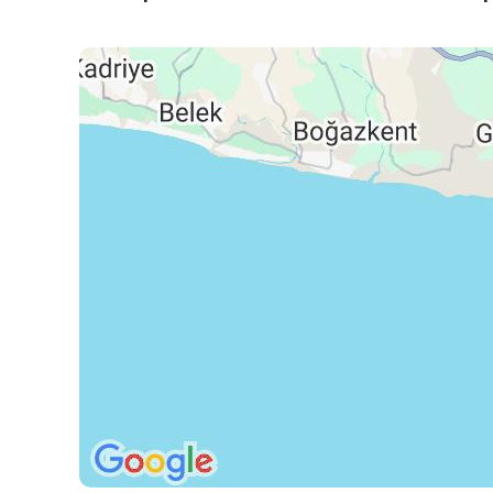
Dynamic termíny od 26.09.2026
pre lety so Satur Dynamic cena zahŕňa leteckú dopravu,
pred vami, max. rozmer 40x30x20 cm) a iba vo vybraný
počtu zvolených nocí, stravovanie podľa typu kapacity, 
Celková cena nezahŕňa
Komplexné cestovné poistenie - viac informácií v CK.
Oficiálne hodnotenie
*****