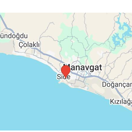
 malú príručnú batožinu (musí sa zmestiť pod sedadlo
ch termínoch podpalubnú batožinu, ubytovanie podľa
poistenie insolventnosti, delegáta CK na telefóne 24/7