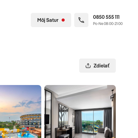
0850 555 111
Môj Satur
Po-Ne 08:00-21:00
Zdielať