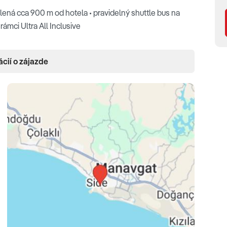
alená cca 900 m od hotela • pravidelný shuttle bus na
rámci Ultra All Inclusive
ácií o zájazde
 WiFi (zdarma) • trezor (zdarma) • telefón • minibar (denne
alkón v každom type izby • set na prípravu kávy a čaju
lebo na krajinu (max. 3 osoby), kúpeľňa so sprchovým
by, kúpeľňa so sprchovým kútom, manželská posteľ,
skou posteľou, druhá s 2 oddelenými posteľami, max. 5