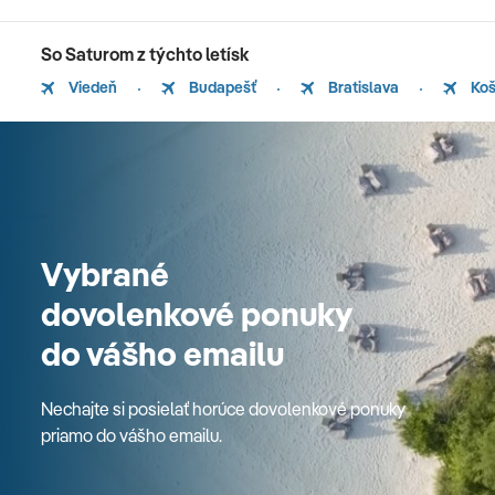
So Saturom z týchto letísk
Viedeň
Budapešť
Bratislava
Koš
Vybrané
dovolenkové ponuky
do vášho emailu
Nechajte si posielať horúce dovolenkové ponuky
priamo do vášho emailu.