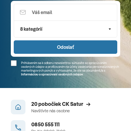
8 kategórií
Odoslať
Prihlásením sa k odberu newslettrov súhlasíte so spracúvaním
osobných údajov a profilovaním na účely zasielania personalizovaných
marketingových ponúk a vyhlasujete, že ste sa
oboznámil/a
s
Informáciou o spracúvaní osobných údajov
.
20 pobočiek CK Satur
Navštívte nás osobne
0850 555 111