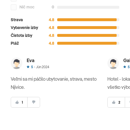
Nič moc
0
Strava
4.8
Vybavenie izby
4.8
Čistota izby
4.8
Pláž
4.8
Eva
Ga
5
Jún 2024
5
Veľmi sa mi páčilo ubytovanie, strava, mesto
Hotel - loka
Njivice.
všetko výb
1
2