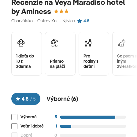
Recenzie na Veya Maradiso hotel
by Aminess
Chorvátsko · Ostrov Krk · Njivice
4.8
1 dieťa do
Pre
So psom 
10 r.
Priamo
rodiny s
iným
zdarma
na pláži
deťmi
zvieratko
Výborné (
6
)
4.8
/
5
Výborné
5
Veľmi dobré
1
Dobré
0