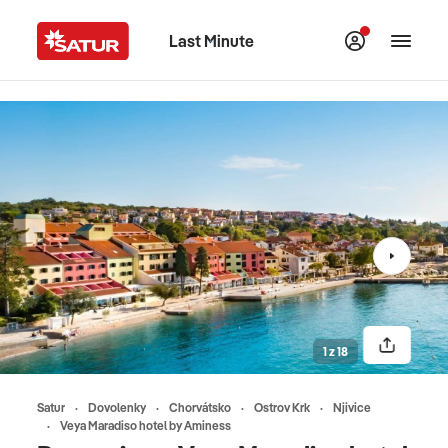
Last Minute
1 z 18
Satur
Dovolenky
Chorvátsko
Ostrov Krk
Njivice
Veya Maradiso hotel by Aminess