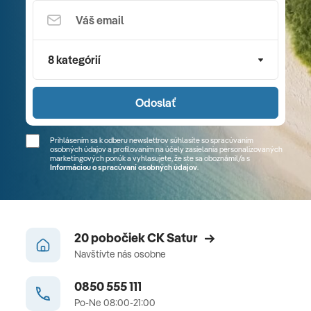
8 kategórií
Odoslať
Prihlásením sa k odberu newslettrov súhlasíte so spracúvaním
osobných údajov a profilovaním na účely zasielania personalizovaných
marketingových ponúk a vyhlasujete, že ste sa
oboznámil/a
s
Informáciou o spracúvaní osobných údajov
.
20 pobočiek CK Satur
Navštívte nás osobne
0850 555 111
Po-Ne 08:00-21:00