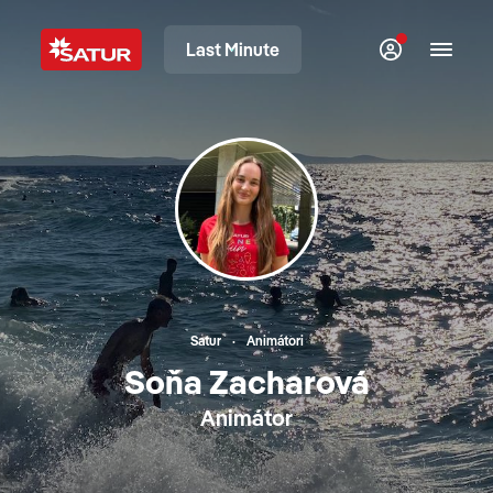
Last Minute
Satur
Animátori
Soňa Zacharová
Animátor