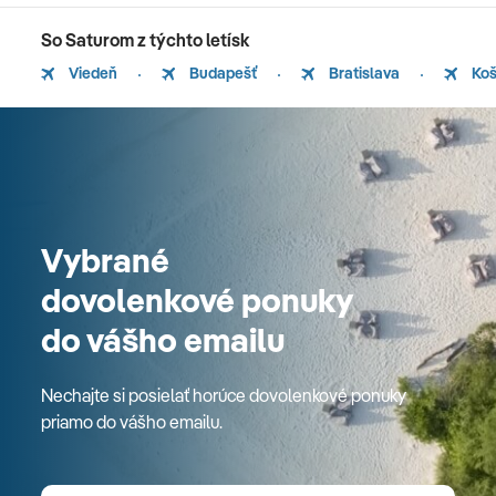
So Saturom z týchto letísk
Viedeň
Budapešť
Bratislava
Koš
Vybrané
dovolenkové ponuky
do vášho emailu
Nechajte si posielať horúce dovolenkové ponuky
priamo do vášho emailu.