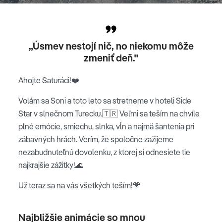
„Úsmev nestojí nič, no niekomu môže
zmeniť deň."
Ahojte Saturáci!❤️
Volám sa Soni a toto leto sa stretneme v hoteli Side
Star v slnečnom Turecku.🇹🇷 Veľmi sa teším na chvíle
plné emócie, smiechu, slnka, vĺn a najmä šantenia pri
zábavných hrách. Verím, že spoločne zažijeme
nezabudnuteľnú dovolenku, z ktorej si odnesiete tie
najkrajšie zážitky!🌊
Už teraz sa na vás všetkých teším!💗
Najbližšie animácie so mnou