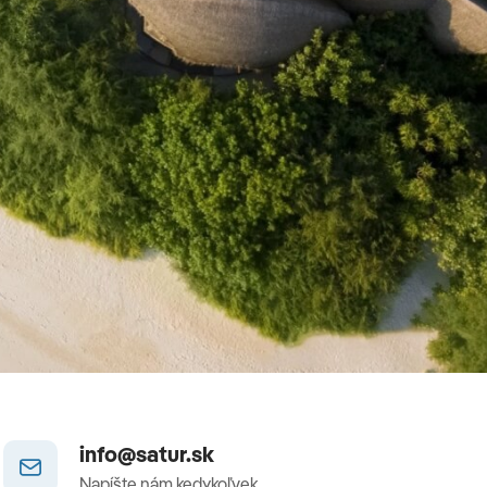
info@satur.sk
Napíšte nám kedykoľvek