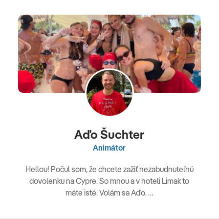
Aďo Šuchter
Animátor
Hellou! Počul som, že chcete zažiť nezabudnuteľnú
dovolenku na Cypre. So mnou a v hoteli Limak to
máte isté. Volám sa Aďo. …