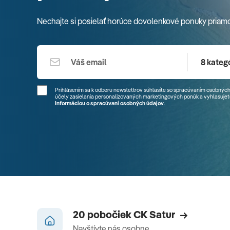
Nechajte si posielať horúce dovolenkové ponuky priam
8 kategó
Prihlásením sa k odberu newslettrov súhlasíte so spracúvaním osobných
účely zasielania personalizovaných marketingových ponúk a vyhlasujete
Informáciou o spracúvaní osobných údajov
.
20 pobočiek CK Satur
Navštívte nás osobne