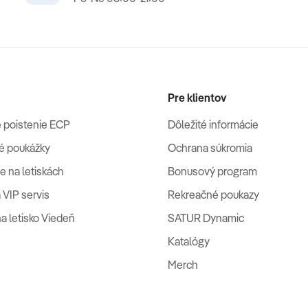
Pre klientov
 poistenie ECP
Dôležité informácie
é poukážky
Ochrana súkromia
e na letiskách
Bonusový program
 VIP servis
Rekreačné poukazy
na letisko Viedeň
SATUR Dynamic
Katalógy
Merch