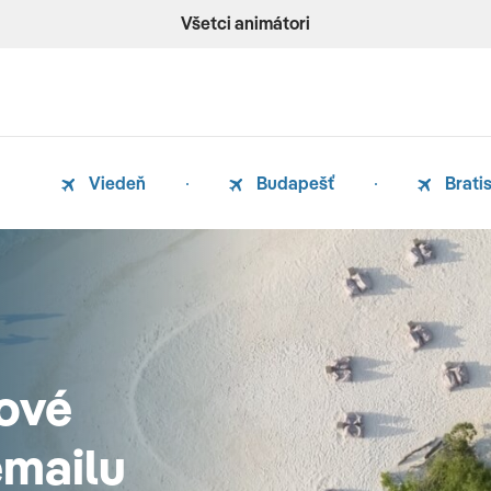
Všetci animátori
Viedeň
Budapešť
Brati
ové
emailu