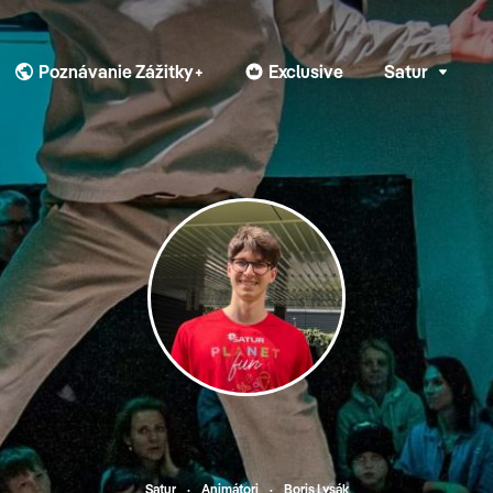
Poznávanie Zážitky+
Exclusive
Satur
Satur
Animátori
Boris Lysák