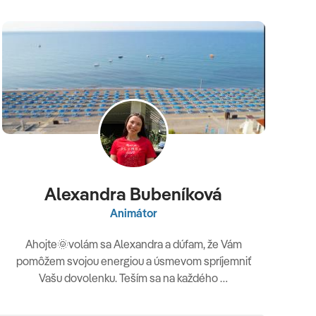
Alexandra Bubeníková
Animátor
Ahojte🌞volám sa Alexandra a dúfam, že Vám
pomôžem svojou energiou a úsmevom spríjemniť
Vašu dovolenku. Teším sa na každého …