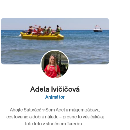
Adela Ivičičová
Animátor
Ahojte Saturáci! ✨Som Adel a milujem zábavu,
cestovanie a dobrú náladu – presne to vás čaká aj
toto leto v slnečnom Turecku…