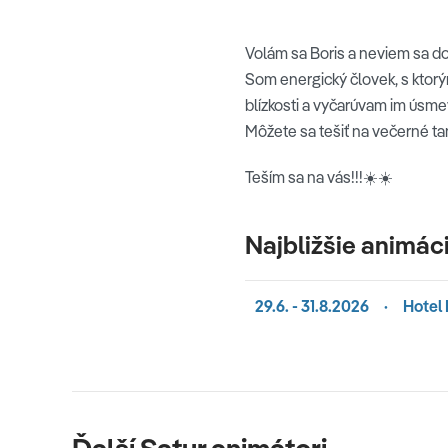
Volám sa Boris a neviem sa doč
Som energický človek, s ktor
blízkosti a vyčarúvam im úsmev
Môžete sa tešiť na večerné ta
Teším sa na vás!!!☀️☀️
Najbližšie animác
29.6. - 31.8.2026
·
Hotel