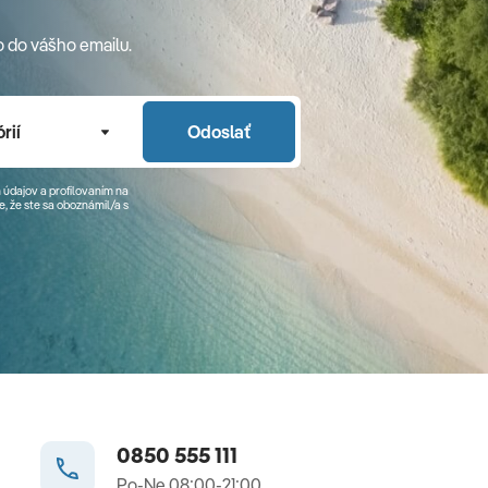
o do vášho emailu.
rií
Odoslať
 údajov a profilovaním na
, že ste sa
oboznámil/a
s
0850 555 111
Po-Ne 08:00-21:00