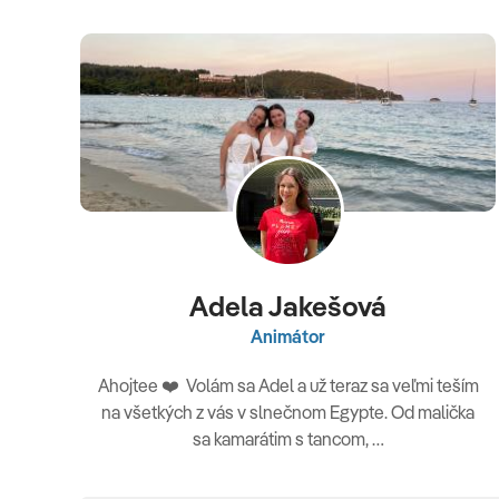
Adela Jakešová
Animátor
Ahojtee ❤️ Volám sa Adel a už teraz sa veľmi teším
na všetkých z vás v slnečnom Egypte. Od malička
sa kamarátim s tancom, …