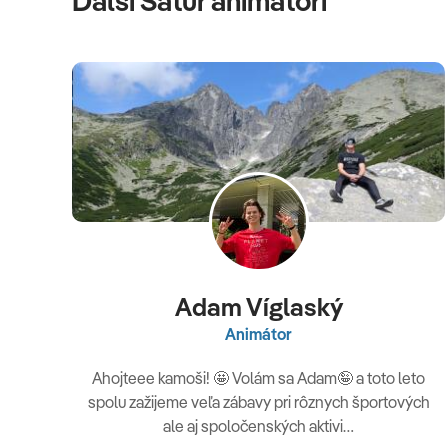
Ďalší Satur animátori
Adam Víglaský
Animátor
Ahojteee kamoši! 🤩 Volám sa Adam🤪 a toto leto
spolu zažijeme veľa zábavy pri rôznych športových
ale aj spoločenských aktivi…