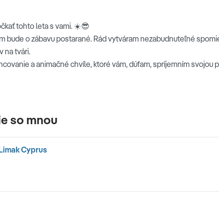
kať tohto leta s vami. ☀️😎
ým bude o zábavu postarané. Rád vytváram nezabudnuteľné spomien
 na tvári.
ncovanie a animačné chvíle, ktoré vám, dúfam, spríjemním svojou 
ie so mnou
 Limak Cyprus