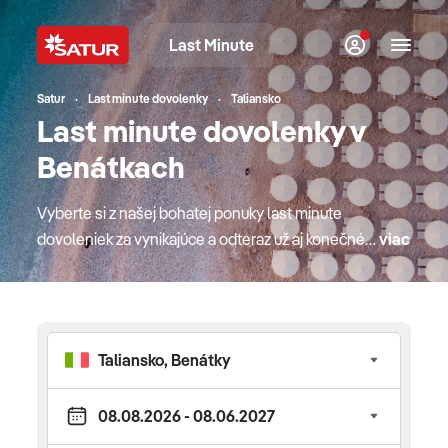
Last Minute
Satur
Last minute dovolenky
Taliansko
Last minute dovolenky v
Benátkach
Vyberte si z našej bohatej ponuky last minute
dovoleniek za vynikajúce a odteraz už aj konečné
viac
ceny vrátane servisných poplatkov. Obľúbené
dovolenkové destinácie pri mori s CK SATUR, top
hotely so slovenskými animátormi pre rodiny s
deťmi, last moment poznávacie zájazdy do celého
sveta, naj exotické pobyty, luxusné okružné plavby
alebo relax vo wellness hoteloch aktuálne v
posledných termínoch počas celej zimy aj leta.
Turecká riviéra CK SATUR ponúka last minute