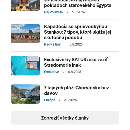
pokladoch starovekého Egypta
Naj vo svete
6.8.2026
Kapadócia so sprievodkyňou
Stankou: 7 tipov, ktoré ukážu jej
skutočnú podobu
Rady a tipy
5.8.2026
Exclusive by SATUR: ako zažiť
Stredomorie inak
Exclusive
4.8.2026
7 tajných pláží Chorvátska bez
davov
Európa
2.8.2026
Zobraziť všetky články