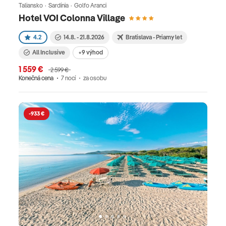
Taliansko · Sardínia · Golfo Aranci
Hotel VOI Colonna Village
4.2
14.8. - 21.8.2026
Bratislava - Priamy let
All Inclusive
+9 výhod
1 559 €
2 599 €
Konečná cena
7 nocí
za osobu
-933 €