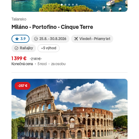
Taliansko
Miláno - Portofino - Cinque Terre
3.9
25.8. - 30.8.2026
Viedeň - Priamy let
Raňajky
+5 výhod
1 399 €
2 141 €
Konečná cena
5 nocí
za osobu
-257 €