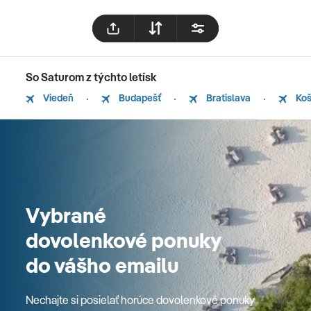
So Saturom z týchto letísk
Viedeň
Budapešť
Bratislava
Koš
Vybrané
dovolenkové ponuky
do vášho emailu
Nechajte si posielať horúce dovolenkové ponuky