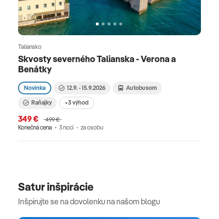
Taliansko
Skvosty severného Talianska - Verona a
Benátky
Novinka
12.9. - 15.9.2026
Autobusom
Raňajky
+3 výhod
349 €
499 €
Konečná cena
3 nocí
za osobu
Satur inšpirácie
Inšpirujte se na dovolenku na našom blogu