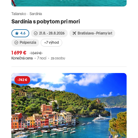
Taliansko · Sardínia
Sardínia s pobytom pri mori
4.6
21.8. - 28.8.2026
Bratislava - Priamy let
Polpenzia
+7 výhod
1 699 €
1 849 €
Konečná cena
7 nocí
za osobu
-742 €