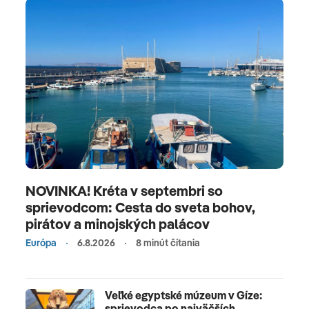
NOVINKA! Kréta v septembri so
sprievodcom: Cesta do sveta bohov,
pirátov a minojských palácov
Európa
6.8.2026
8 minút čítania
Veľké egyptské múzeum v Gíze:
sprievodca po najväčších