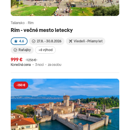
Taliansko · Rím
Rím - večné mesto letecky
4.6
27.8. - 30.8.2026
Viedeň - Priamy let
Raňajky
+6 výhod
999 €
1 256 €
Konečná cena
3 nocí
za osobu
-150 €