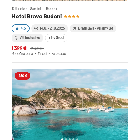
Taliansko · Sardínia · Budoni
Hotel Bravo Budoni
4.5
14.8. - 21.8.2026
Bratislava - Priamy let
All Inclusive
+9 výhod
1 399 €
2 332 €
Konečná cena
7 nocí
za osobu
-150 €