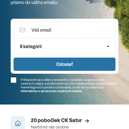
priamo do vášho emailu.
8 kategórií
Odoslať
Prihlásením sa k odberu newslettrov súhlasíte so spracúvaním
osobných údajov a profilovaním na účely zasielania personalizovaných
marketingových ponúk a vyhlasujete, že ste sa
oboznámil/a
s
Informáciou o spracúvaní osobných údajov
.
20 pobočiek CK Satur
Navštívte nás osobne