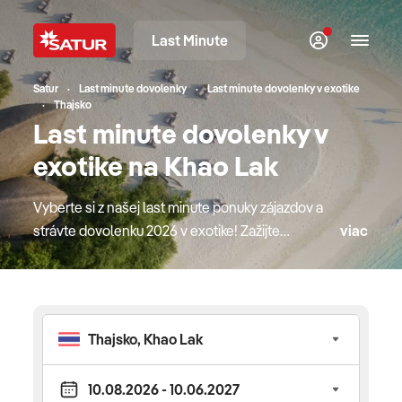
Last Minute
Satur
Last minute dovolenky
Last minute dovolenky v exotike
Thajsko
Last minute dovolenky v
exotike na Khao Lak
Vyberte si z našej last minute ponuky zájazdov a
strávte dovolenku 2026 v exotike! Zažijte
viac
dobrodružstvo v niektorej z krajín v našej ponuke a
oddýchnete si na nádherných plážach v týchto
exotických krajinách. Dovolenku si užijete nielen
oddychovaním pri mori, ale aj poznávaním týchto
krajín, ich histórie, kultúry a prírody. Neváhajte a
objednajte si svoju last minute dovolenku do
exotiky ešte dnes!