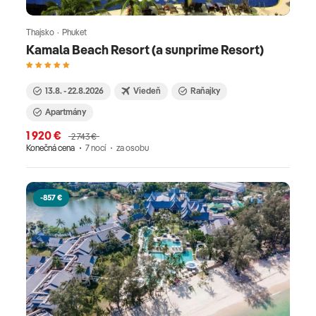
Thajsko · Phuket
Kamala Beach Resort (a sunprime Resort)
13.8. - 22.8.2026
Viedeň
Raňajky
Apartmány
1 920 €
2 743 €
Konečná cena
7 nocí
za osobu
-857 €