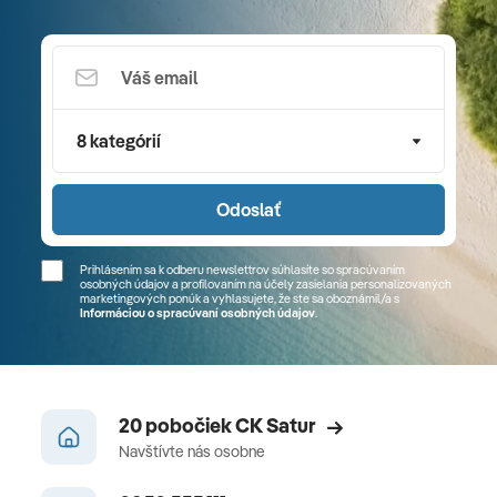
8 kategórií
Odoslať
Prihlásením sa k odberu newslettrov súhlasíte so spracúvaním
osobných údajov a profilovaním na účely zasielania personalizovaných
marketingových ponúk a vyhlasujete, že ste sa
oboznámil/a
s
Informáciou o spracúvaní osobných údajov
.
20 pobočiek CK Satur
Navštívte nás osobne