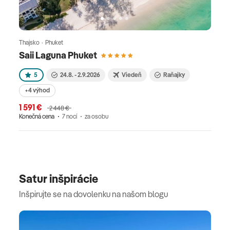
Thajsko · Phuket
Saii Laguna Phuket
5
24.8. - 2.9.2026
Viedeň
Raňajky
+4 výhod
1 591 €
2 448 €
Konečná cena
7 nocí
za osobu
Satur inšpirácie
Inšpirujte se na dovolenku na našom blogu