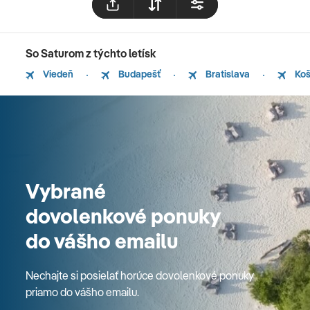
So Saturom z týchto letísk
Viedeň
Budapešť
Bratislava
Koš
Vybrané
dovolenkové ponuky
do vášho emailu
Nechajte si posielať horúce dovolenkové ponuky
priamo do vášho emailu.