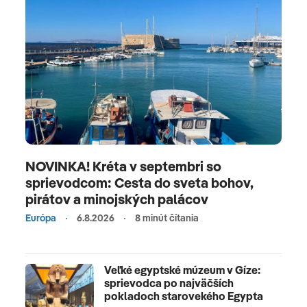
NOVINKA! Kréta v septembri so
sprievodcom: Cesta do sveta bohov,
pirátov a minojských palácov
Európa
6.8.2026
8 minút čítania
Veľké egyptské múzeum v Gíze:
sprievodca po najväčších
pokladoch starovekého Egypta