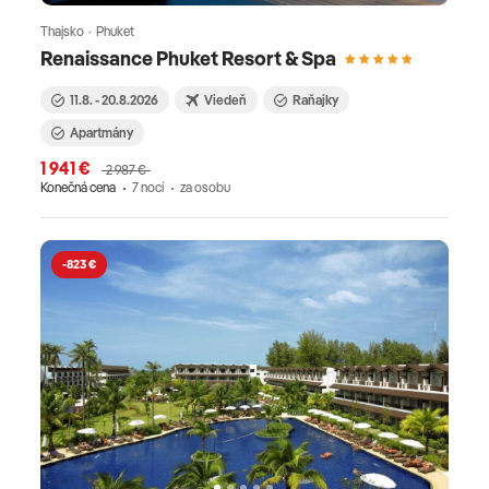
Thajsko · Phuket
Renaissance Phuket Resort & Spa
11.8. - 20.8.2026
Viedeň
Raňajky
Apartmány
1 941 €
2 987 €
Konečná cena
7 nocí
za osobu
-823 €