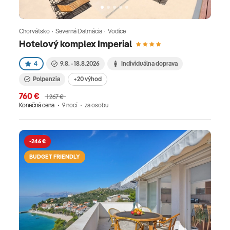
Chorvátsko · Severná Dalmácia · Vodice
Hotelový komplex Imperial
4
9.8. - 18.8.2026
Individuálna doprava
Polpenzia
+20 výhod
760 €
1 267 €
Konečná cena
9 nocí
za osobu
-246 €
BUDGET FRIENDLY