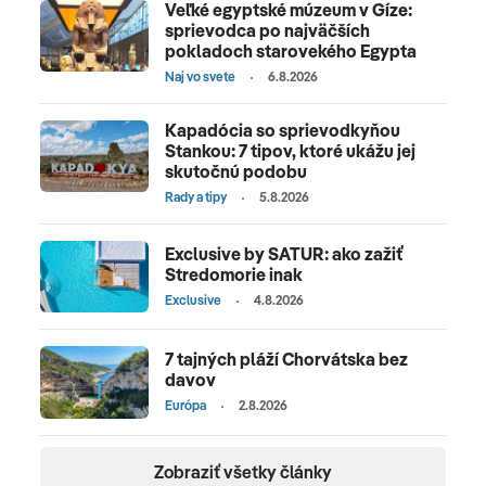
Veľké egyptské múzeum v Gíze:
sprievodca po najväčších
pokladoch starovekého Egypta
Naj vo svete
6.8.2026
Kapadócia so sprievodkyňou
Stankou: 7 tipov, ktoré ukážu jej
skutočnú podobu
Rady a tipy
5.8.2026
Exclusive by SATUR: ako zažiť
Stredomorie inak
Exclusive
4.8.2026
7 tajných pláží Chorvátska bez
davov
Európa
2.8.2026
Zobraziť všetky články