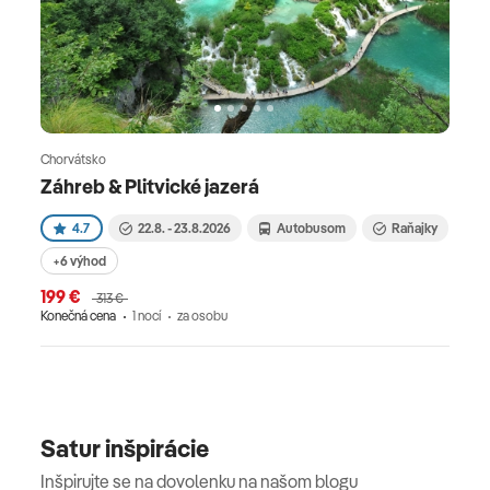
Chorvátsko
Záhreb & Plitvické jazerá
4.7
22.8. - 23.8.2026
Autobusom
Raňajky
+6 výhod
199 €
313 €
Konečná cena
1 nocí
za osobu
Satur inšpirácie
Inšpirujte se na dovolenku na našom blogu