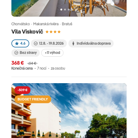
Chorvátsko · Makarská riviéra · Bratuš
Vila Viskovič
4.6
12.8. - 19.8.2026
Individuálna doprava
Bez stravy
+11 výhod
368 €
614 €
Konečná cena
7 nocí
za osobu
-509 €
BUDGET FRIENDLY