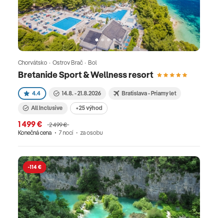
Chorvátsko · Ostrov Brač · Bol
Bretanide Sport & Wellness resort
4.4
14.8. - 21.8.2026
Bratislava - Priamy let
All Inclusive
+25 výhod
1 499 €
2 499 €
Konečná cena
7 nocí
za osobu
-114 €