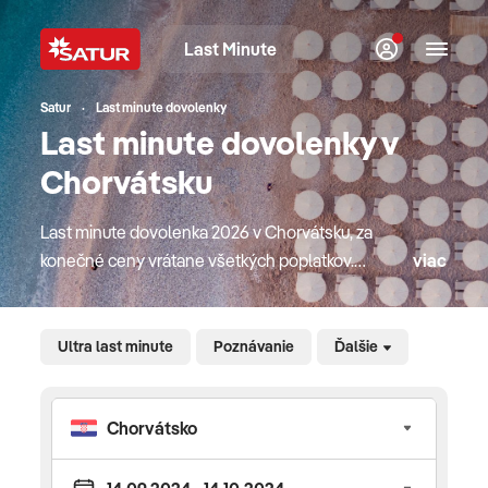
Last Minute
Satur
Last minute dovolenky
Last minute dovolenky v
Chorvátsku
Last minute dovolenka 2026 v Chorvátsku, za
konečné ceny vrátane všetkých poplatkov.
viac
Prinášame vám last minute ponuku s termínom
maximálne 14 dní pred odjazdom. Veľmi známa a
náramne obľúbená dovolenková destinácia.
Ultra last minute
Poznávanie
Ďalšie
Chorvátsko totiž ponúka prekrásne čisté more,
historickú architektúru, možnosť ľahko sa
dorozumieť a výborné služby. Veľkým plusom je aj
poloha, keďže od nás sa k moru dostaneme
pohodlne autom už za niekoľko hodín. Chorvátsko