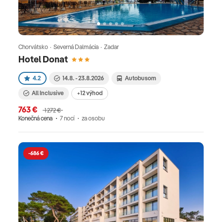
Chorvátsko · Severná Dalmácia · Zadar
Hotel Donat
4.2
14.8. - 23.8.2026
Autobusom
All Inclusive
+12 výhod
763 €
1 272 €
Konečná cena
7 nocí
za osobu
-686 €