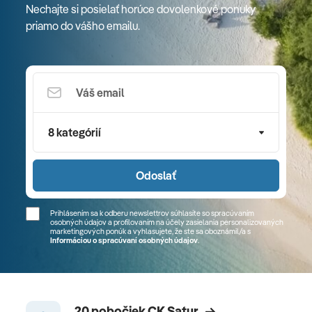
Nechajte si posielať horúce dovolenkové ponuky
priamo do vášho emailu.
8 kategórií
Odoslať
Prihlásením sa k odberu newslettrov súhlasíte so spracúvaním
osobných údajov a profilovaním na účely zasielania personalizovaných
marketingových ponúk a vyhlasujete, že ste sa
oboznámil/a
s
Informáciou o spracúvaní osobných údajov
.
20 pobočiek CK Satur