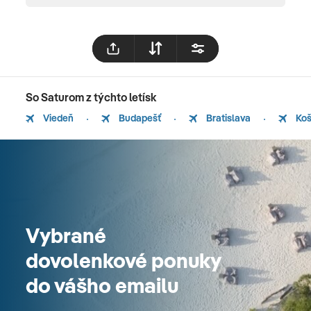
So Saturom z týchto letísk
Viedeň
Budapešť
Bratislava
Koš
Vybrané
dovolenkové ponuky
do vášho emailu