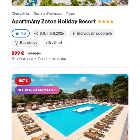
Chorvátsko · Severná Dalmácia · Zaton
Apartmány Zaton Holiday Resort
4.3
8.8. - 15.8.2026
Individuálna doprava
Bez stravy
+18 výhod
899 €
1 499 €
Konečná cena
7 nocí
za osobu
-507 €
SLOVENSKÍ ANIMÁTORI