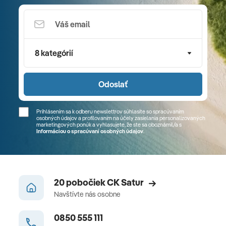
8 kategórií
Odoslať
Prihlásením sa k odberu newslettrov súhlasíte so spracúvaním
osobných údajov a profilovaním na účely zasielania personalizovaných
marketingových ponúk a vyhlasujete, že ste sa
oboznámil/a
s
Informáciou o spracúvaní osobných údajov
.
20 pobočiek CK Satur
Navštívte nás osobne
0850 555 111