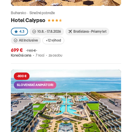
Bulharsko · Slnečné pobrežie
Hotel Calypso
4.3
10.8. - 17.8.2026
Bratislava - Priamy let
All Inclusive
+12 výhod
699 €
1 165 €
Konečná cena
7 nocí
za osobu
-800 €
SLOVENSKÍ ANIMÁTORI