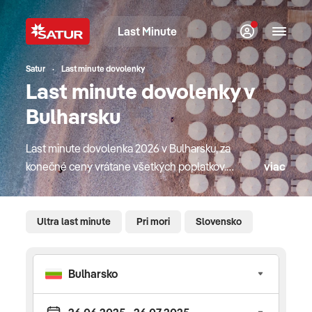
Last Minute
Satur
Last minute dovolenky
Last minute dovolenky v
Bulharsku
Last minute dovolenka 2026 v Bulharsku, za
konečné ceny vrátane všetkých poplatkov.
viac
Prinášame vám last minute ponuku s termínom
maximálne 14 dní pred odletom. Dovolenka v
Bulharsku je obľúbenou voľbou vďaka pieskovým
Ultra last minute
Pri mori
Slovensko
plážam, pekným pamiatkam a v neposlednom rade
vďaka priaznivým cenám. Pozvoľne klesajúce
pláže, ktoré ocenia najmä rodiny s deťmi, sú
obmývané Čiernym morom. Mladé páry na druhej
strane budú mať radosť z miestnych barov a