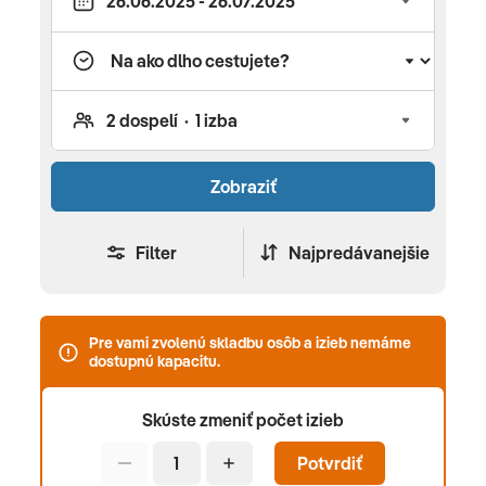
podnikov. Medzi tie najlepšie lokality patrí Slnečné
pobrežie, Sveti Vlas, Elenite, Varna, Pomorie a
Burgas. K historickým a kultúrnym zastávkam, ktoré
by ste mali navštíviť pri objavovaní Bulharska, patrí
Kláštor Rila, ktorý je zapísaný k svetovému
dedičstvu UNESCO, stredoveké mestečko Veliko
Zobraziť
Tarnovo a najväčšiu katedrálu Alexandra
Nevského. Pre detailné informácie o destinácii,
počasí, dôležitých kontaktoch a iných
Filter
Najpredávanejšie
zaujímavostiach si prečítajte nášho turistického
sprievodcu Bulharskom. Tipy pri výbere last minute
dovolenky v Bulharsku Do Egypta lietame
Pre vami zvolenú skladbu osôb a izieb nemáme
dostupnú kapacitu.
komfortne priamymi letmi z Bratislavy, Košíc a
Popradu. Pre svoju dovolenku si môžete vybrať
Skúste zmeniť počet izieb
ubytovanie v 3 až 5* hoteloch. Stravovanie
v hoteloch v Bulharsku je väčšinou formou all
Potvrdiť
inclusive. Nájdete tu však aj hotely s ultra all