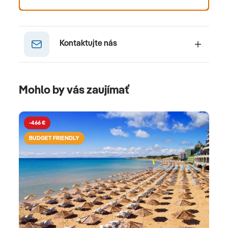
inclusive, polpenziou a raňajkami. Last minute
dovolenky sú vhodné aj pre rodiny s deťmi, ktoré
sú pri plánovaní dovolenky termínovo flexibilné. Ak
Kontaktujte nás
cestujete s deťmi, ideálne mesiace pre dovolenku
sú júl a august, pretože si deti môžu užiť zábavu
s našimi animátormi rodinného klubu Planet Fun.
Mohlo by vás zaujímať
-466 €
BUDGET FRIENDLY