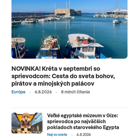
NOVINKA! Kréta v septembri so
sprievodcom: Cesta do sveta bohov,
pirátov a minojských palácov
Európa
6.8.2026
8 minút čítania
Veľké egyptské múzeum v Gíze:
sprievodca po najväčších
pokladoch starovekého Egypta
Naj vo svete
6.8.2026