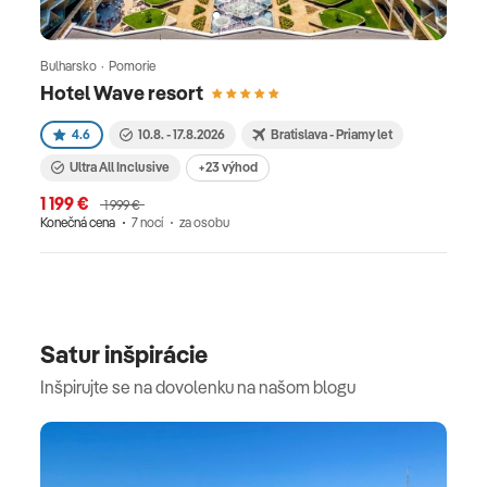
Bulharsko · Pomorie
Hotel Wave resort
4.6
10.8. - 17.8.2026
Bratislava - Priamy let
Ultra All Inclusive
+23 výhod
1 199 €
1 999 €
Konečná cena
7 nocí
za osobu
Satur inšpirácie
Inšpirujte se na dovolenku na našom blogu