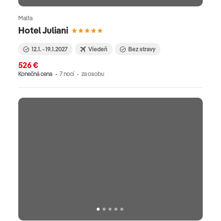
Malta
Hotel Juliani
12.1. - 19.1.2027
Viedeň
Bez stravy
526 €
Konečná cena
7 nocí
za osobu