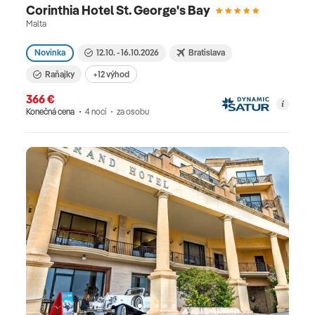
Corinthia Hotel St. George's Bay
Malta
Novinka
12.10. - 16.10.2026
Bratislava
Raňajky
+12 výhod
366 €
Konečná cena
4 nocí
za osobu