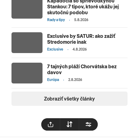
Kapadócia so sprievodkyňou
Stankou: 7 tipov, ktoré ukážu jej
skutočnú podobu
Rady a tipy
5.8.2026
Exclusive by SATUR: ako zažiť
Stredomorie inak
Exclusive
4.8.2026
7 tajných pláží Chorvátska bez
davov
Európa
2.8.2026
Zobraziť všetky články