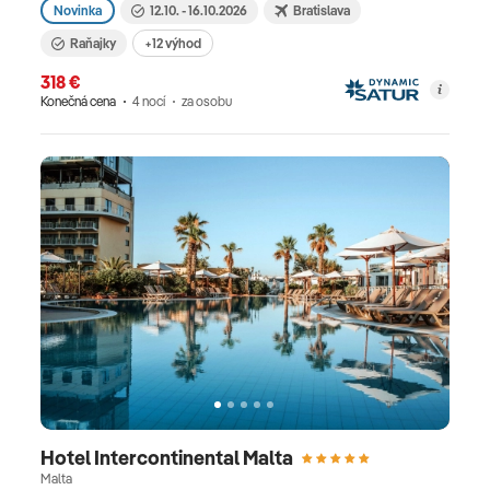
Novinka
12.10. - 16.10.2026
Bratislava
Raňajky
+12 výhod
318 €
Konečná cena
4 nocí
za osobu
Hotel Intercontinental Malta
Malta