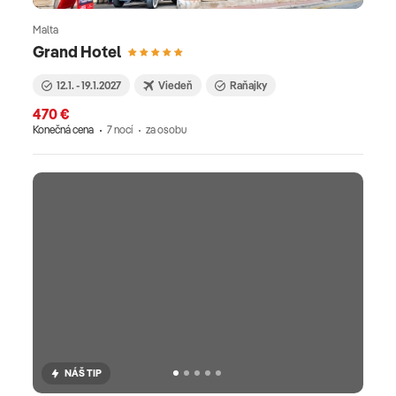
Malta
Grand Hotel
12.1. - 19.1.2027
Viedeň
Raňajky
470 €
Konečná cena
7 nocí
za osobu
NÁŠ TIP