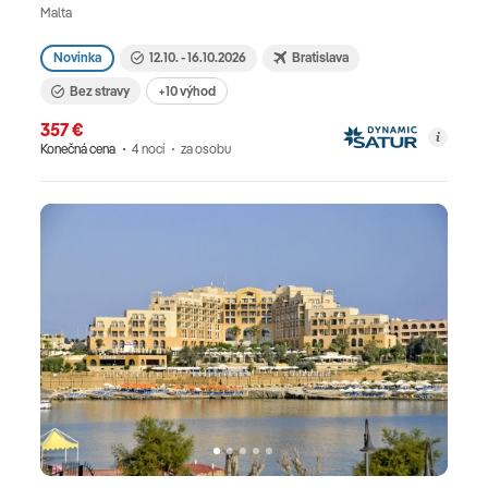
Malta
Novinka
12.10. - 16.10.2026
Bratislava
Bez stravy
+10 výhod
357 €
Konečná cena
4 nocí
za osobu