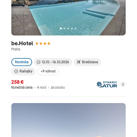
be.Hotel
Malta
Novinka
12.10. - 16.10.2026
Bratislava
Raňajky
+9 výhod
258 €
Konečná cena
4 nocí
za osobu