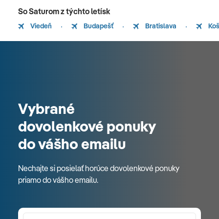
So Saturom z týchto letísk
Viedeň
Budapešť
Bratislava
Koš
Vybrané
dovolenkové ponuky
do vášho emailu
Nechajte si posielať horúce dovolenkové ponuky
priamo do vášho emailu.