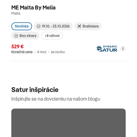
ME Malta By Melia
Malta
Novinka
19.10. - 23.10.2026
Bratislava
Bez stravy
+8 výhod
529 €
Konečná cena
4 nocí
za osobu
Satur inšpirácie
Inšpirujte se na dovolenku na našom blogu