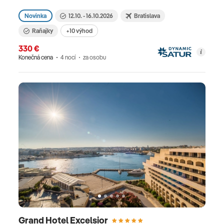
Novinka
12.10. - 16.10.2026
Bratislava
Raňajky
+10 výhod
330 €
Konečná cena
4 nocí
za osobu
Grand Hotel Excelsior