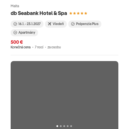
Malta
db Seabank Hotel & Spa
16.1. - 23.1.2027
Viedeň
Polpenzia Plus
Apartmány
500 €
Konečná cena
7 nocí
za osobu