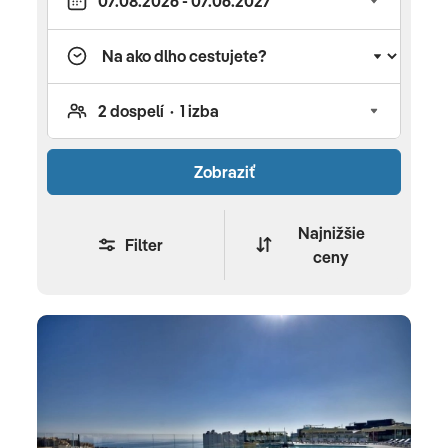
útesy a vily, ktoré sa nachádzajú medzi
broskyňovými, citrónovými a olivovými hájmi. Na
najväčšom ostrove Malta je z pohľadu turistiky
najvýznamnejším mestom Vallette. Mesto sa
vyvíjalo okolo terajších Republic Street, Old Bakery
Street a Merchants Street. Pre detailné informácie
Zobraziť
o destinácii, počasí, dôležitých kontaktoch a iných
zaujímavostiach si prečítajte v našom turistickom
sprievodcovi Maltou.
Najnižšie
Filter
ceny