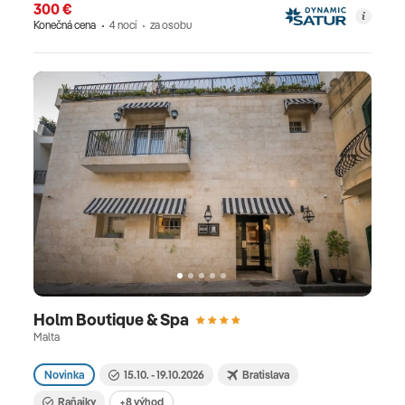
300 €
Konečná cena
4 nocí
za osobu
Holm Boutique & Spa
Malta
Novinka
15.10. - 19.10.2026
Bratislava
Raňajky
+8 výhod