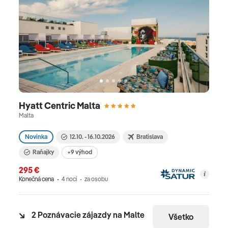
Hyatt Centric Malta
Malta
Novinka
12.10. - 16.10.2026
Bratislava
Raňajky
+9 výhod
295 €
Konečná cena
4 nocí
za osobu
2 Poznávacie zájazdy na Malte
Všetko