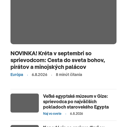
NOVINKA! Kréta v septembri so
sprievodcom: Cesta do sveta bohov,
pirátov a minojských palácov
Európa
6.8.2026
8 minút čítania
Veľké egyptské múzeum v Gíze:
sprievodca po najväčších
pokladoch starovekého Egypta
Naj vo svete
6.8.2026