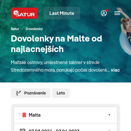
Last Minute
Satur
Dovolenky
Dovolenky na Malte od
najlacnejších
Maltské ostrovy, umiestnené takmer v strede
Stredozemného mora, ponúkajú počas dovolenky
viac
s CK SATUR aj v roku 2026 príťažlivosť jasných
modrých vôd, nedotknutých zálivov a piesočných
pláží. V mestách sa nachádzajú stredoveké
Poznávanie
Leto
pevnosti obkolesené stenami, krásne barokové
kostoly a paláce odrážajúce bohatú históriu
ostrovov. Gozo je sesterský ostrov Malty a druhý
najväčší ostrov krajiny. Krajina pozostáva z kopcov,
na ktorých sú postavené byty, strmé údolia, drsné