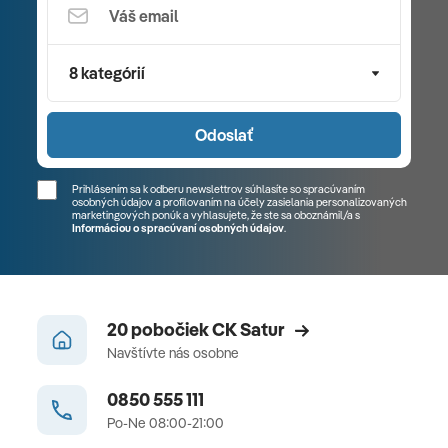
8 kategórií
Odoslať
Prihlásením sa k odberu newslettrov súhlasíte so spracúvaním
osobných údajov a profilovaním na účely zasielania personalizovaných
marketingových ponúk a vyhlasujete, že ste sa
oboznámil/a
s
Informáciou o spracúvaní osobných údajov
.
20 pobočiek CK Satur
Navštívte nás osobne
0850 555 111
Po-Ne 08:00-21:00