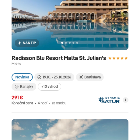
NÁŠ TIP
Radisson Blu Resort Malta St. Julian's
Malta
Novinka
19.10. - 23.10.2026
Bratislava
Raňajky
+10 výhod
291 €
Konečná cena
4 nocí
za osobu