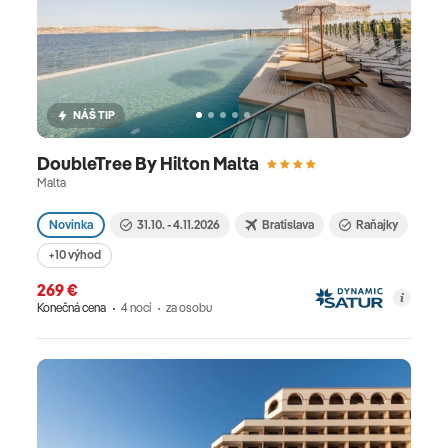
NÁŠ TIP
DoubleTree By Hilton Malta
Malta
Novinka
31.10. - 4.11.2026
Bratislava
Raňajky
+10 výhod
269 €
Konečná cena
4 nocí
za osobu