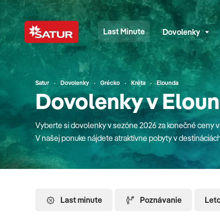
Last Minute
Dovolenky
Satur
Dovolenky
Grécko
Kréta
Elounda
Dovolenky v Elou
Vyberte si dovolenky v sezóne 2026 za konečné ceny vrá
V našej ponuke nájdete atraktívne pobyty v destináciách 
plavby loďou, poznávacie zájazdy alebo pobyty na Slov
detské paušále a pobyty na Slovensku majú deti úplne
zahraničí sa o zábavu detí starajú slovenskí animátori r
destinácií sa s nami dostanete letecky z Bratislavy, Ko
Last minute
Poznávanie
Let
Chorvátska, či talianskeho Jadranu. Ktorú destináciu si vybrať? Grécko vyhľadávajú tu
kvôli slnku, nádherným piesočnatým plážam, priezračné