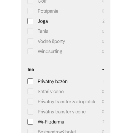
Golf
0
Potápanie
0
Joga
2
Tenis
0
Vodné športy
0
Windsurfing
0
Iné
Privátny bazén
1
Safari v cene
0
Privátny transfer za doplatok
0
Privátny transfer v cene
0
Wi-Fi zdarma
2
Bezbariérový hotel
0