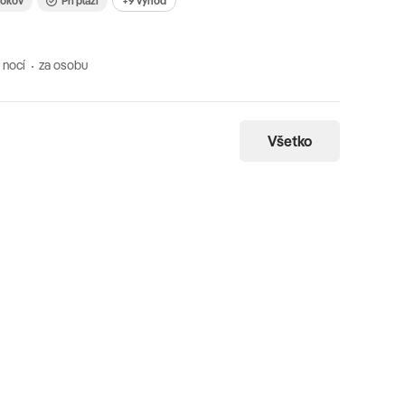
 rokov
Pri pláži
+9 výhod
 nocí
za osobu
Všetko