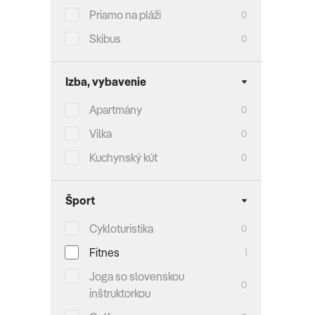
Priamo na pláži
0
Skibus
0
Izba, vybavenie
Apartmány
0
Vilka
0
Kuchynský kút
0
Šport
Cykloturistika
0
Fitnes
1
Joga so slovenskou
0
inštruktorkou