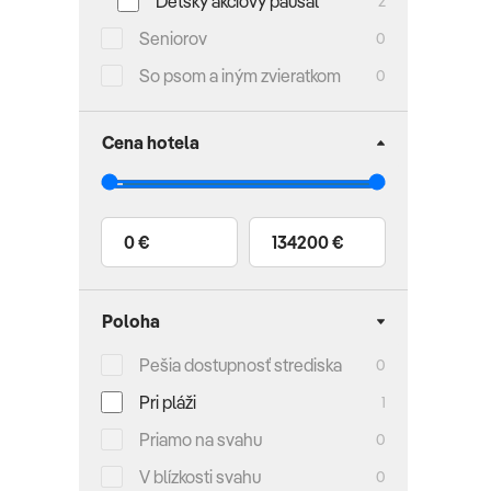
Detský akciový paušál
2
Seniorov
0
So psom a iným zvieratkom
0
Cena hotela
0 €
134200 €
Poloha
Pešia dostupnosť strediska
0
Pri pláži
1
Priamo na svahu
0
V blízkosti svahu
0