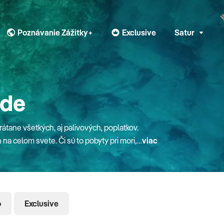
Poznávanie Zážitky+
Exclusive
Satur
nde
tane všetkých, aj palivových, poplatkov.
na celom svete. Či sú to pobyty pri mori,
viac
ensku. Pre rodiny s deťmi máme zaujímavé
 zdarma. V mnohých hoteloch doma aj v
odinného klubu Planet Fun. Do letných
šíc a Popradu alebo aj autobusom do
o
Exclusive
risti najmä
mu moru a výbornej gastronómii. Krajina,