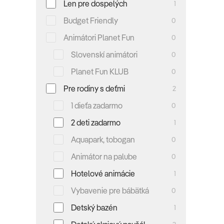
Len pre dospelých
1
Budget Friendly
0
Animátori Planet Fun
0
Slovenskí animátori
0
Planet Fun KLUB
0
Pre rodiny s deťmi
2
1 dieťa zadarmo
0
2 deti zadarmo
1
Aquapark, tobogan
0
Animátor na palube
0
Hotelové animácie
1
Vybavenie pre bábätká
0
Detský bazén
1