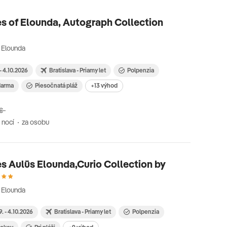
s of Elounda, Autograph Collection
 Elounda
 - 4.10.2026
Bratislava - Priamy let
Polpenzia
zdarma
Piesočnatá pláž
+13 výhod
€
 nocí
za osobu
s Aulūs Elounda,Curio Collection by
 Elounda
9. - 4.10.2026
Bratislava - Priamy let
Polpenzia