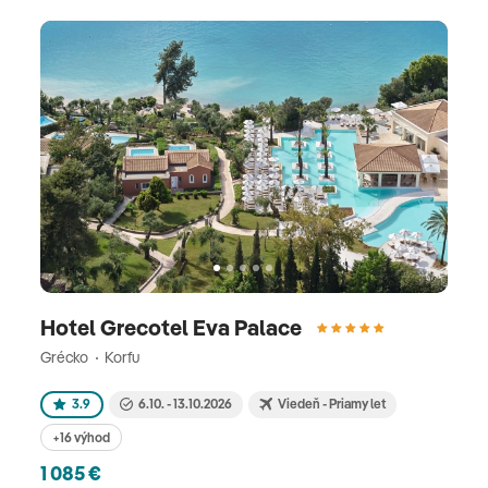
Hotel Grecotel Eva Palace
Grécko
Korfu
3.9
6.10. - 13.10.2026
Viedeň - Priamy let
+16 výhod
1 085 €