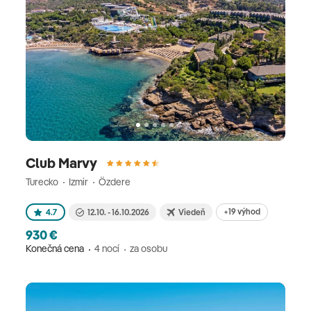
Club Marvy
Turecko
Izmir
Özdere
+19 výhod
4.7
12.10. - 16.10.2026
Viedeň
930 €
Konečná cena
4 nocí
za osobu