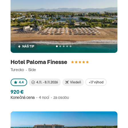
NÁŠ TIP
Hotel Paloma Finesse
Turecko
Side
+17 výhod
4.4
4.11. - 8.11.2026
Viedeň
920 €
Konečná cena
4 nocí
za osobu