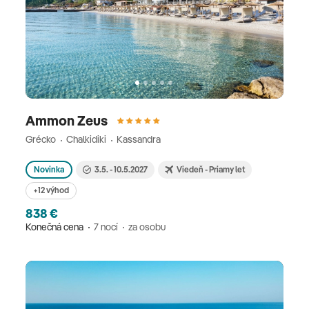
Ammon Zeus
Grécko
Chalkidiki
Kassandra
Novinka
3.5. - 10.5.2027
Viedeň - Priamy let
+12 výhod
838 €
Konečná cena
7 nocí
za osobu