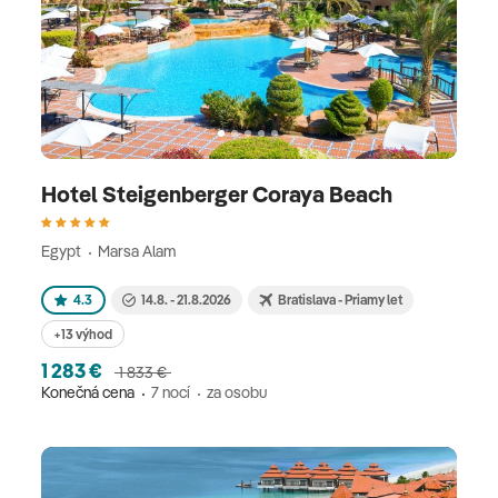
Hotel Steigenberger Coraya Beach
Egypt
Marsa Alam
4.3
14.8. - 21.8.2026
Bratislava - Priamy let
+13 výhod
1 283 €
1 833 €
Konečná cena
7 nocí
za osobu