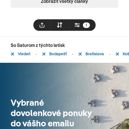
Zobraziť všetky články
1
So Saturom z týchto letísk
Viedeň
Budapešť
Bratislava
Koš
Vybrané
dovolenkové ponuky
do vášho emailu