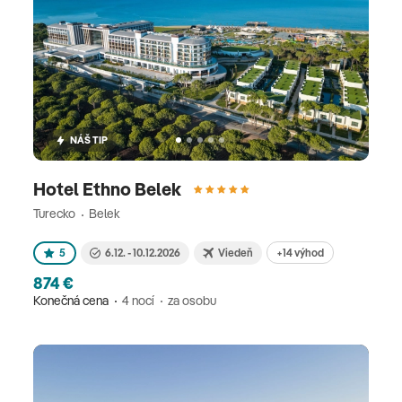
NÁŠ TIP
Hotel Ethno Belek
Turecko
Belek
+14 výhod
5
6.12. - 10.12.2026
Viedeň
874 €
Konečná cena
4 nocí
za osobu