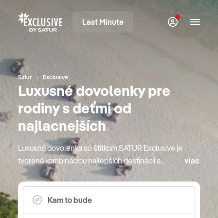
Last Minute
Satur
Exclusive
Luxusné dovolenky pre
rodiny s deťmi od
najlacnejších
Luxusná dovolenka so štítkom SATUR Exclusive je
tvorená kombináciou najlepších destinácií a
viac
najprestížnejších hotelov. Ich výnimočnosť je
deklarovaná svetovými oceneniami v oblasti
hotelierstva, preslávenými gurmánskymi
reštauráciami, bohatou ponukou starostlivosti o