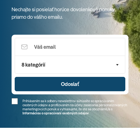
Nechajte si posielať horúce dovolenkové ponuky
priamo do vášho emailu.
8 kategórií
Odoslať
Prihlásením sa k odberu newslettrov súhlasíte so spracúvaním
osobných údajov a profilovaním na účely zasielania personalizovaných
marketingových ponúk a vyhlasujete, že ste sa
oboznámil/a
s
Informáciou o spracúvaní osobných údajov
.