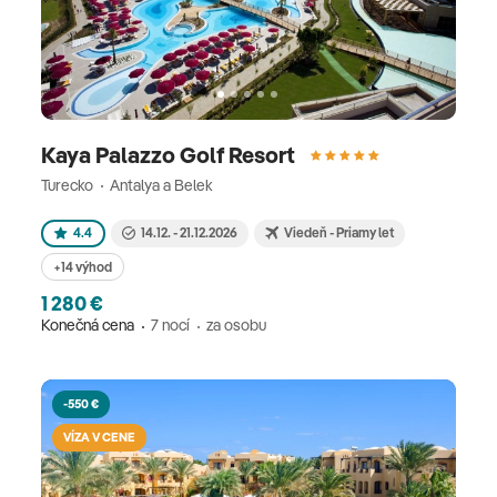
Kaya Palazzo Golf Resort
Turecko
Antalya a Belek
4.4
14.12. - 21.12.2026
Viedeň - Priamy let
+14 výhod
1 280 €
Konečná cena
7 nocí
za osobu
-550 €
VÍZA V CENE