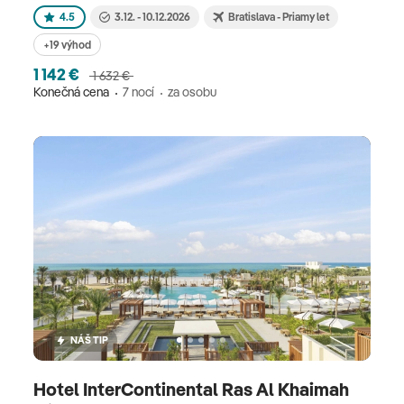
4.5
3.12. - 10.12.2026
Bratislava - Priamy let
+19 výhod
1 142 €
1 632 €
Konečná cena
7 nocí
za osobu
NÁŠ TIP
Hotel InterContinental Ras Al Khaimah