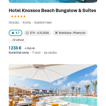
Hotel Knossos Beach Bungalow & Suites
Grécko
Kréta
Kokkini Hani
4.7
27.9. - 4.10.2026
Bratislava - Priamy let
+12 výhod
1 235 €
1 765 €
Konečná cena
7 nocí
za osobu