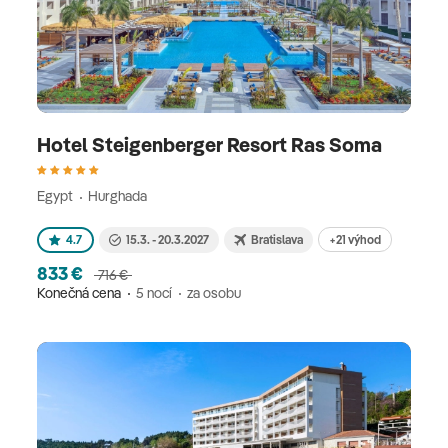
Hotel Steigenberger Resort Ras Soma
Egypt
Hurghada
+21 výhod
4.7
15.3. - 20.3.2027
Bratislava
833 €
716 €
Konečná cena
5 nocí
za osobu