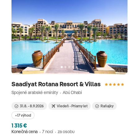
Saadiyat Rotana Resort & Villas
Spojené arabské emiráty
Abú Dhabí
31.8. - 8.9.2026
Viedeň - Priamy let
Raňajky
+17 výhod
1 315 €
Konečná cena
7 nocí
za osobu