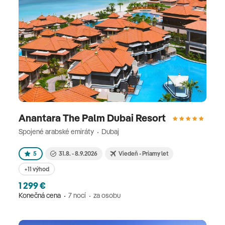
Anantara The Palm Dubai Resort
Spojené arabské emiráty
Dubaj
5
31.8. - 8.9.2026
Viedeň - Priamy let
+11 výhod
1 299 €
Konečná cena
7 nocí
za osobu