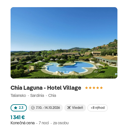
Chia Laguna - Hotel Village
Taliansko
Sardínia
Chia
+8 výhod
2.3
7.10. - 14.10.2026
Viedeň
1 341 €
Konečná cena
7 nocí
za osobu