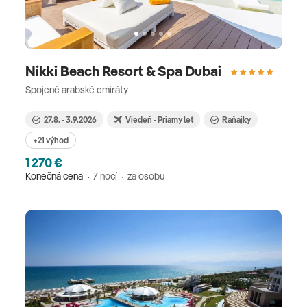
Nikki Beach Resort & Spa Dubai
Spojené arabské emiráty
27.8. - 3.9.2026
Viedeň - Priamy let
Raňajky
+21 výhod
1 270 €
Konečná cena
7 nocí
za osobu