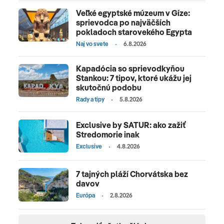
Veľké egyptské múzeum v Gíze:
sprievodca po najväčších
pokladoch starovekého Egypta
Naj vo svete
6.8.2026
Kapadócia so sprievodkyňou
Stankou: 7 tipov, ktoré ukážu jej
skutočnú podobu
Rady a tipy
5.8.2026
Exclusive by SATUR: ako zažiť
Stredomorie inak
Exclusive
4.8.2026
7 tajných pláží Chorvátska bez
davov
Európa
2.8.2026