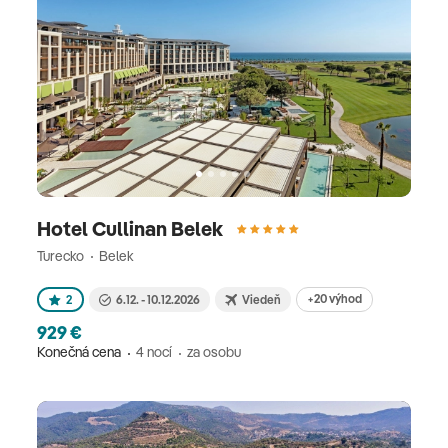
Hotel Cullinan Belek
Turecko
Belek
+20 výhod
2
6.12. - 10.12.2026
Viedeň
929 €
Konečná cena
4 nocí
za osobu