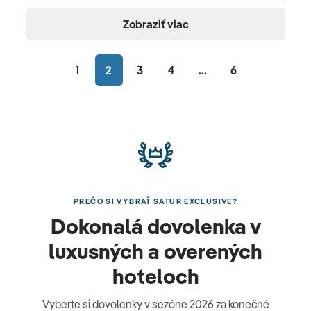
Zobraziť viac
1
2
3
4
...
6
PREČO SI VYBRAŤ SATUR EXCLUSIVE?
Dokonalá dovolenka v
luxusných a overených
hoteloch
Vyberte si dovolenky v sezóne 2026 za konečné