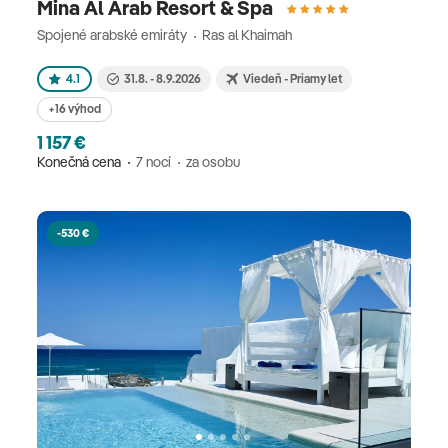
Mina Al Arab Resort & Spa
Spojené arabské emiráty
Ras al Khaimah
4.1
31.8. - 8.9.2026
Viedeň - Priamy let
+16 výhod
1 157 €
Konečná cena
7 nocí
za osobu
-530 €