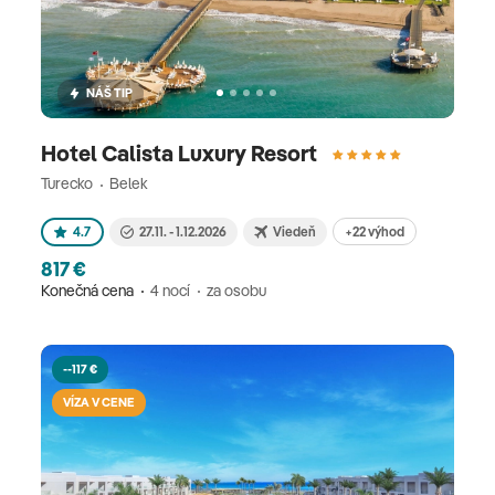
NÁŠ TIP
Hotel Calista Luxury Resort
Turecko
Belek
+22 výhod
4.7
27.11. - 1.12.2026
Viedeň
817 €
Konečná cena
4 nocí
za osobu
--117 €
VÍZA V CENE