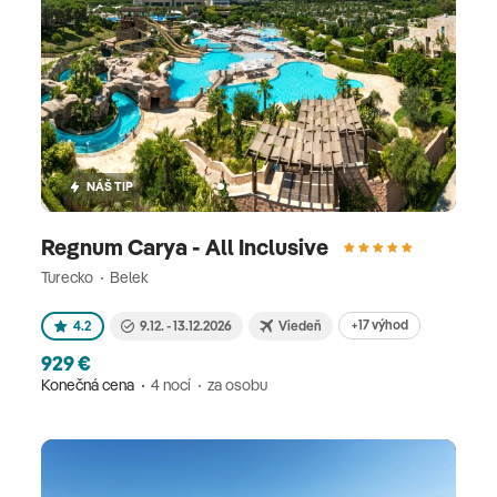
NÁŠ TIP
Regnum Carya - All Inclusive
Turecko
Belek
+17 výhod
4.2
9.12. - 13.12.2026
Viedeň
929 €
Konečná cena
4 nocí
za osobu