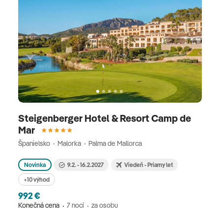
Steigenberger Hotel & Resort Camp de
Mar
Španielsko
Malorka
Palma de Mallorca
Novinka
9.2. - 16.2.2027
Viedeň - Priamy let
+10 výhod
992 €
Konečná cena
7 nocí
za osobu