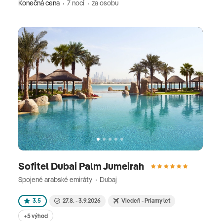
Konečná cena
7 nocí
za osobu
Sofitel Dubai Palm Jumeirah
Spojené arabské emiráty
Dubaj
3.5
27.8. - 3.9.2026
Viedeň - Priamy let
+5 výhod