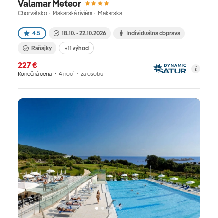
Valamar Meteor
Chorvátsko · Makarská riviéra · Makarska
4.5
18.10. - 22.10.2026
Individuálna doprava
Raňajky
+11 výhod
227 €
Konečná cena
4 nocí
za osobu