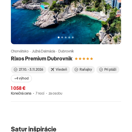
Chorvátsko · Južná Dalmácia · Dubrovník
Rixos Premium Dubrovnik
27.10. - 3.11.2026
Viedeň
Raňajky
Pri pláži
+4 výhod
1 058 €
Konečná cena
7 nocí
za osobu
Satur inšpirácie