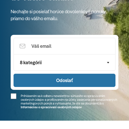
Nechajte si posielať horúce dovolenkové ponuky
priamo do vášho emailu.
8 kategórií
Odoslať
Prihlásením sa k odberu newslettrov súhlasíte so spracúvaním
osobných údajov a profilovaním na účely zasielania personalizovaných
marketingových ponúk a vyhlasujete, že ste sa
oboznámil/a
s
Informáciou o spracúvaní osobných údajov
.