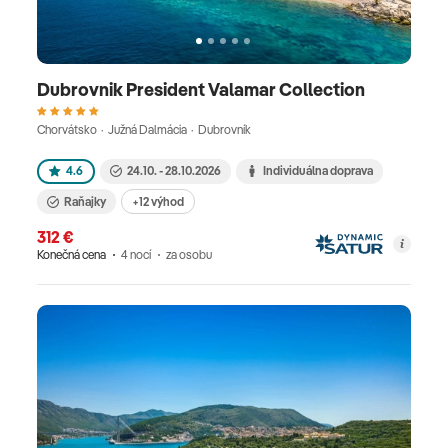
Dubrovnik President Valamar Collection
Chorvátsko · Južná Dalmácia · Dubrovník
4.6
24.10. - 28.10.2026
Individuálna doprava
Raňajky
+12 výhod
312 €
Konečná cena
4 nocí
za osobu