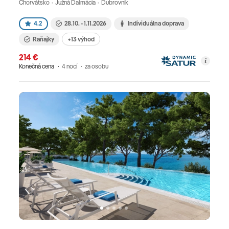
Chorvátsko · Južná Dalmácia · Dubrovník
4.2
28.10. - 1.11.2026
Individuálna doprava
Raňajky
+13 výhod
214 €
Konečná cena
4 nocí
za osobu