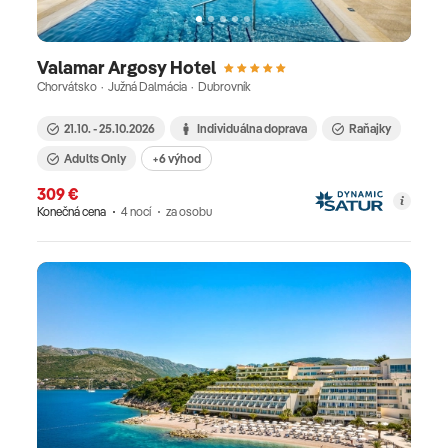
Valamar Argosy Hotel
Chorvátsko · Južná Dalmácia · Dubrovník
21.10. - 25.10.2026
Individuálna doprava
Raňajky
Adults Only
+6 výhod
309 €
Konečná cena
4 nocí
za osobu