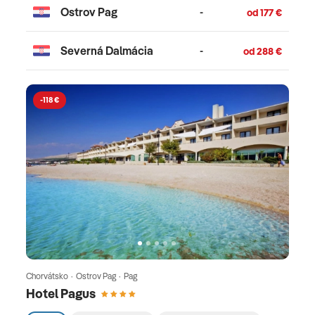
vychutnať komfortnú a bezstarostnú dovolenku.
Ostrov Pag
-
od 177 €
Spoľahnúť sa môžete na dlhoročné skúsenosti
jednej z najstabilnejších cestovných kancelárií na
Severná Dalmácia
-
od 288 €
Slovensku. Počas celej dovolenky máte k
dispozícii zákaznícku podporu a telefonickú
asistenciu delegáta 24/7. Prečo si vybrať SATUR
-118 €
Dynamic? dovolenka vyskladaná na mieru,
flexibilné termíny a dĺžka pobytu, aktuálne ceny
letov a hotelov, široký výber destinácií, online
rezervácia jednoducho a rýchlo, podpora CK
SATUR pred aj počas dovolenky, bezpečnosť a
istota overenej cestovnej kancelárie. Objavte
flexibilnú dovolenku novej generácie a vyskladajte
si svoju ideálnu dovolenku so SATUR Dynamic.
Chorvátsko · Ostrov Pag · Pag
Hotel Pagus