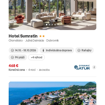
Hotel Sumratin
Chorvátsko · Južná Dalmácia · Dubrovník
14.10. - 18.10.2026
Individuálna doprava
Raňajky
Pri pláži
+4 výhod
468 €
Konečná cena
4 nocí
za osobu