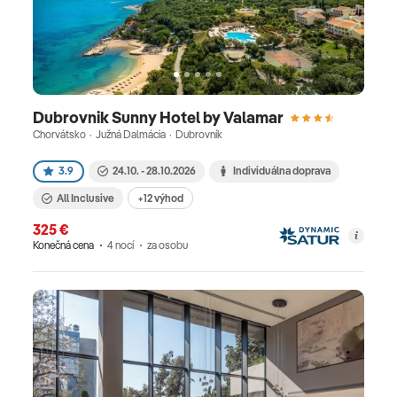
Dubrovnik Sunny Hotel by Valamar
Chorvátsko · Južná Dalmácia · Dubrovník
3.9
24.10. - 28.10.2026
Individuálna doprava
All Inclusive
+12 výhod
325 €
Konečná cena
4 nocí
za osobu