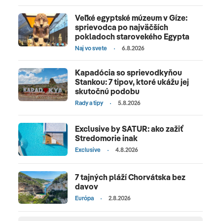
Veľké egyptské múzeum v Gíze:
sprievodca po najväčších
pokladoch starovekého Egypta
Naj vo svete
6.8.2026
Kapadócia so sprievodkyňou
Stankou: 7 tipov, ktoré ukážu jej
skutočnú podobu
Rady a tipy
5.8.2026
Exclusive by SATUR: ako zažiť
Stredomorie inak
Exclusive
4.8.2026
7 tajných pláží Chorvátska bez
davov
Európa
2.8.2026