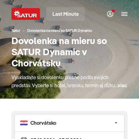
Last Minute
Satur
Dovolenka na mieru so SATUR Dynamic
Dovolenka na mieru so
SATUR Dynamic v
Chorvátsku
Vyskladajte si dovolenku presne podľa svojich
predstáv. Vyberte si hotel, letenku, termín aj dĺžku
viac
pobytu jednoducho online a vytvorte si dovolenku
podľa vašich preferencií s flexibilitou dynamických
balíkov a istotou služieb CK SATUR. SATUR
Dynamic prináša moderný spôsob rezervácie
dovolenky, vďaka ktorému kombinujete dostupné
lety, overené hotely a doplnkové služby podľa