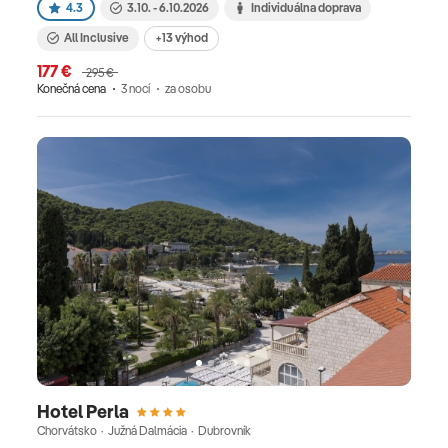
4.3
3.10. - 6.10.2026
Individuálna doprava
All Inclusive
+13 výhod
177 €
295 €
Konečná cena
3 nocí
za osobu
Hotel Perla
Chorvátsko · Južná Dalmácia · Dubrovník