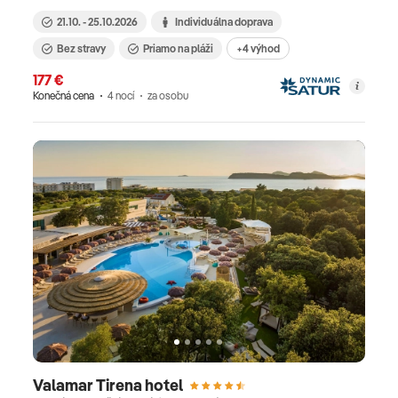
21.10. - 25.10.2026
Individuálna doprava
Bez stravy
Priamo na pláži
+4 výhod
177 €
Konečná cena
4 nocí
za osobu
Valamar Tirena hotel