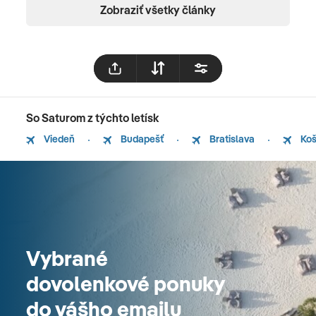
Zobraziť všetky články
So Saturom z týchto letísk
Viedeň
Budapešť
Bratislava
Koš
Vybrané
dovolenkové ponuky
do vášho emailu