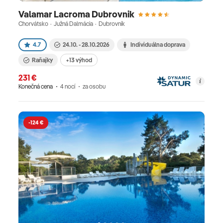
Valamar Lacroma Dubrovnik
Chorvátsko · Južná Dalmácia · Dubrovník
4.7
24.10. - 28.10.2026
Individuálna doprava
Raňajky
+13 výhod
231 €
Konečná cena
4 nocí
za osobu
-124 €