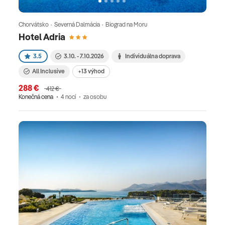
Chorvátsko · Severná Dalmácia · Biograd na Moru
Hotel Adria
3.5
3.10. - 7.10.2026
Individuálna doprava
All Inclusive
+13 výhod
288 €
412 €
Konečná cena
4 nocí
za osobu