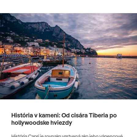
História v kameni: Od cisára Tiberia po
hollywoodske hviezdy
História Capri je rovnako vrstvená ako jeho vápencové