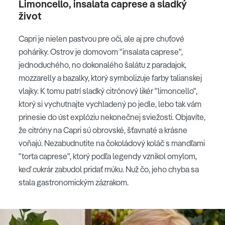
Limoncello, insalata caprese a sladký
život
Capri je nielen pastvou pre oči, ale aj pre chuťové
poháriky. Ostrov je domovom "insalata caprese",
jednoduchého, no dokonalého šalátu z paradajok,
mozzarelly a bazalky, ktorý symbolizuje farby talianskej
vlajky. K tomu patrí sladký citrónový likér "limoncello",
ktorý si vychutnajte vychladený po jedle, lebo tak vám
prinesie do úst explóziu nekonečnej sviežosti. Objavíte,
že citróny na Capri sú obrovské, šťavnaté a krásne
voňajú. Nezabudnutite na čokoládový koláč s mandľami
"torta caprese", ktorý podľa legendy vznikol omylom,
keď cukrár zabudol pridať múku. Nuž čo, jeho chyba sa
stala gastronomickým zázrakom.