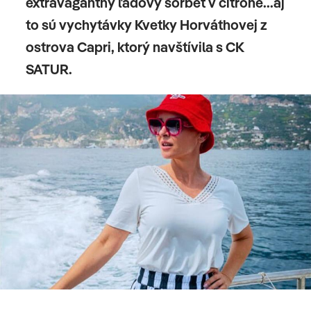
extravagantný ľadový sorbet v citróne...aj
to sú vychytávky Kvetky Horváthovej z
ostrova Capri, ktorý navštívila s CK
SATUR.