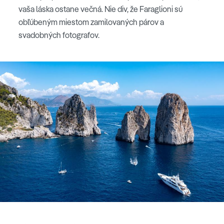
vaša láska ostane večná. Nie div, že Faraglioni sú
obľúbeným miestom zamilovaných párov a
svadobných fotografov.