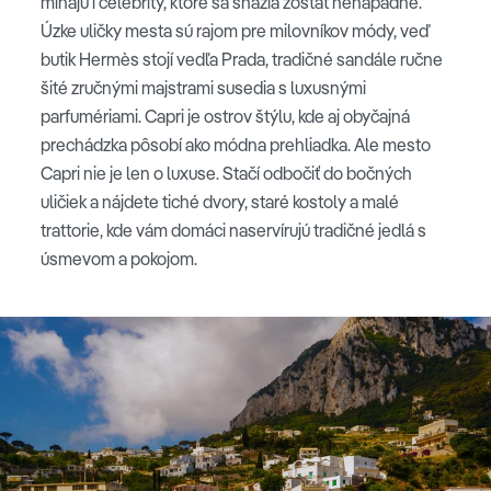
mihajú i celebrity, ktoré sa snažia zostať nenápadné.
Úzke uličky mesta sú rajom pre milovníkov módy, veď
butik Hermès stojí vedľa Prada, tradičné sandále ručne
šité zručnými majstrami susedia s luxusnými
parfumériami. Capri je ostrov štýlu, kde aj obyčajná
prechádzka pôsobí ako módna prehliadka. Ale mesto
Capri nie je len o luxuse. Stačí odbočiť do bočných
uličiek a nájdete tiché dvory, staré kostoly a malé
trattorie, kde vám domáci naservírujú tradičné jedlá s
úsmevom a pokojom.