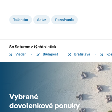
Taliansko
Satur
Poznávanie
So Saturom z týchto letísk
Viedeň
Budapešť
Bratislava
Koš
Vybrané
dovolenkové ponuky