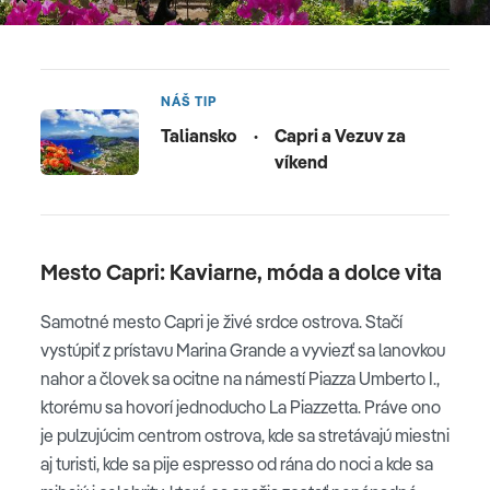
NÁŠ TIP
Taliansko
·
Capri a Vezuv za
víkend
Mesto Capri: Kaviarne, móda a dolce vita
Samotné mesto Capri je živé srdce ostrova. Stačí
vystúpiť z prístavu Marina Grande a vyviezť sa lanovkou
nahor a človek sa ocitne na námestí Piazza Umberto I.,
ktorému sa hovorí jednoducho La Piazzetta. Práve ono
je pulzujúcim centrom ostrova, kde sa stretávajú miestni
aj turisti, kde sa pije espresso od rána do noci a kde sa