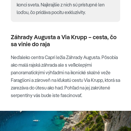
konci sveta. Najkrajšie z nich sú prístupné len
loďou, čo pridáva pocitu exkluzivity.
Záhrady Augusta a Via Krupp – cesta, čo
sa vinie do raja
Neďaleko centra Capri ležia Záhrady Augusta. Pôsobia
ako malá rajská záhrada ale s veľkolepými
panoramatickými výhľadmi na ikonické skalné veže
Faraglioni a zároveň na kľukatú cestu Via Krupp, ktorá sa
zarezáva do útesu ako had. Pohľad na jej zakrútené
serpentíny vás bude iste fascinovať.