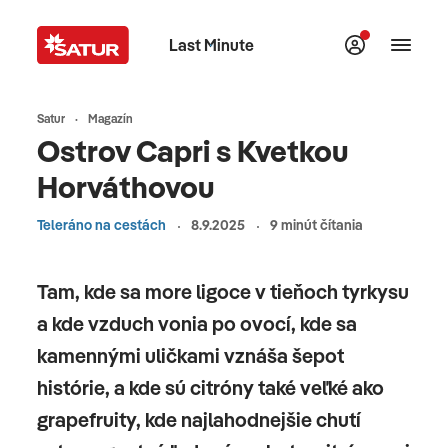
Last Minute
Satur
Magazín
Ostrov Capri s Kvetkou
Horváthovou
Teleráno na cestách
8.9.2025
9 minút čítania
Tam, kde sa more ligoce v tieňoch tyrkysu
a kde vzduch vonia po ovocí, kde sa
kamennými uličkami vznáša šepot
histórie, a kde sú citróny také veľké ako
grapefruity, kde najlahodnejšie chutí