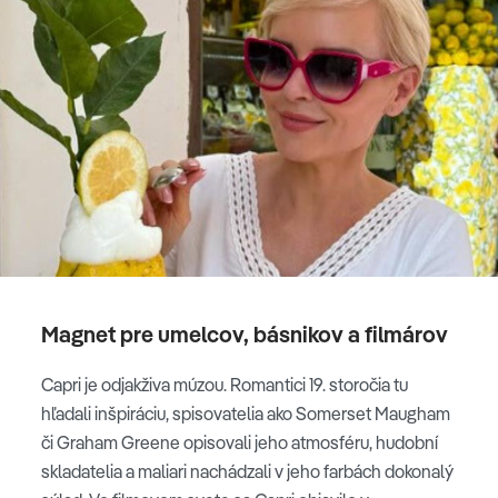
Magnet pre umelcov, básnikov a filmárov
Capri je odjakživa múzou. Romantici 19. storočia tu
hľadali inšpiráciu, spisovatelia ako Somerset Maugham
či Graham Greene opisovali jeho atmosféru, hudobní
skladatelia a maliari nachádzali v jeho farbách dokonalý