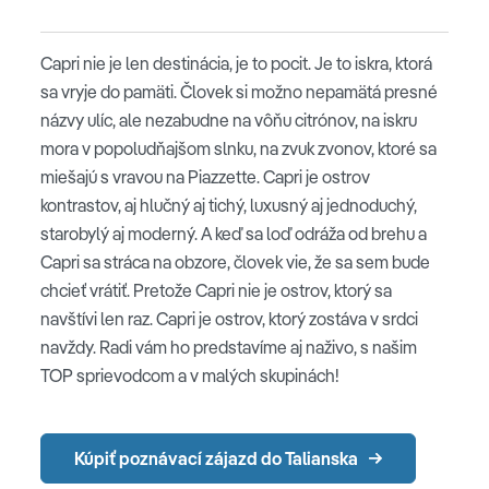
Capri nie je len destinácia, je to pocit. Je to iskra, ktorá
sa vryje do pamäti. Človek si možno nepamätá presné
názvy ulíc, ale nezabudne na vôňu citrónov, na iskru
mora v popoludňajšom slnku, na zvuk zvonov, ktoré sa
miešajú s vravou na Piazzette. Capri je ostrov
kontrastov, aj hlučný aj tichý, luxusný aj jednoduchý,
starobylý aj moderný. A keď sa loď odráža od brehu a
Capri sa stráca na obzore, človek vie, že sa sem bude
chcieť vrátiť. Pretože Capri nie je ostrov, ktorý sa
navštívi len raz. Capri je ostrov, ktorý zostáva v srdci
navždy. Radi vám ho predstavíme aj naživo, s našim
TOP sprievodcom a v malých skupinách!
Kúpiť poznávací zájazd do Talianska