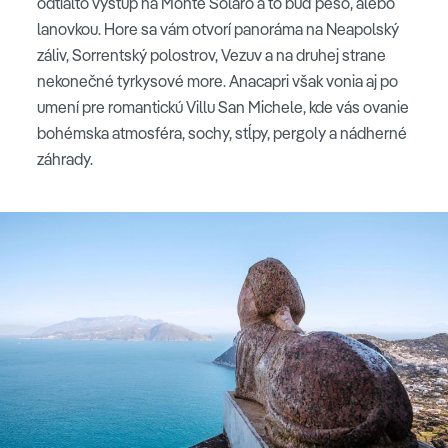
odtiaľto výstup na Monte Solaro a to buď pešo, alebo
lanovkou. Hore sa vám otvorí panoráma na Neapolský
záliv, Sorrentský polostrov, Vezuv a na druhej strane
nekonečné tyrkysové more. Anacapri však vonia aj po
umení pre romantickú Villu San Michele, kde vás ovanie
bohémska atmosféra, sochy, stĺpy, pergoly a nádherné
záhrady.