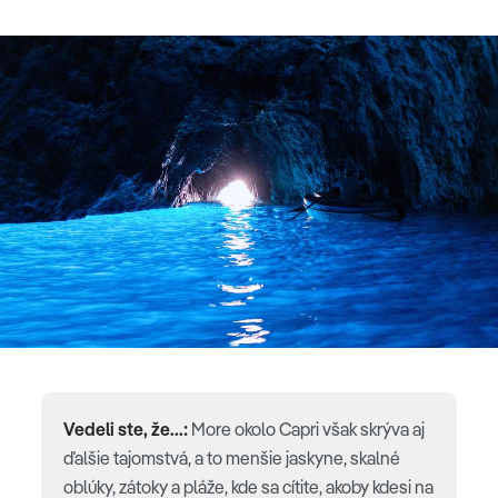
Vedeli ste, že...:
More okolo Capri však skrýva aj
ďalšie tajomstvá, a to menšie jaskyne, skalné
oblúky, zátoky a pláže, kde sa cítite, akoby kdesi na