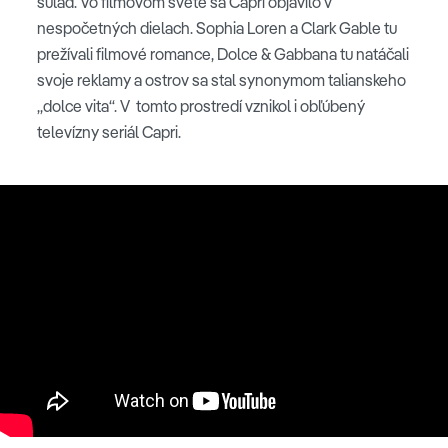
súlad. Vo filmovom svete sa Capri objavilo v
nespočetných dielach. Sophia Loren a Clark Gable tu
prežívali filmové romance, Dolce & Gabbana tu natáčali
svoje reklamy a ostrov sa stal synonymom talianskeho
„dolce vita“. V tomto prostredí vznikol i obľúbený
televízny seriál Capri.