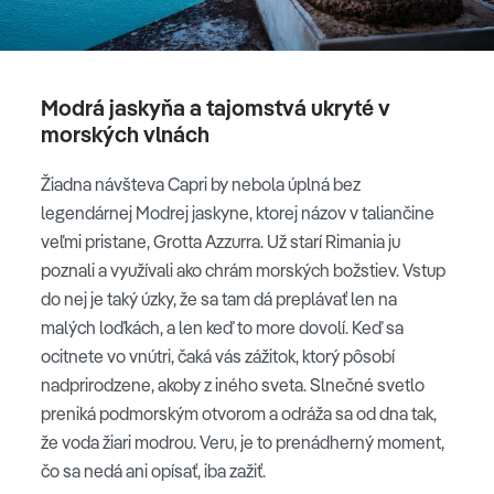
Modrá jaskyňa a tajomstvá ukryté v
morských vlnách
Žiadna návšteva Capri by nebola úplná bez
legendárnej Modrej jaskyne, ktorej názov v taliančine
veľmi pristane, Grotta Azzurra. Už starí Rimania ju
poznali a využívali ako chrám morských božstiev. Vstup
do nej je taký úzky, že sa tam dá preplávať len na
malých loďkách, a len keď to more dovolí. Keď sa
ocitnete vo vnútri, čaká vás zážitok, ktorý pôsobí
nadprirodzene, akoby z iného sveta. Slnečné svetlo
preniká podmorským otvorom a odráža sa od dna tak,
že voda žiari modrou. Veru, je to prenádherný moment,
čo sa nedá ani opísať, iba zažiť.