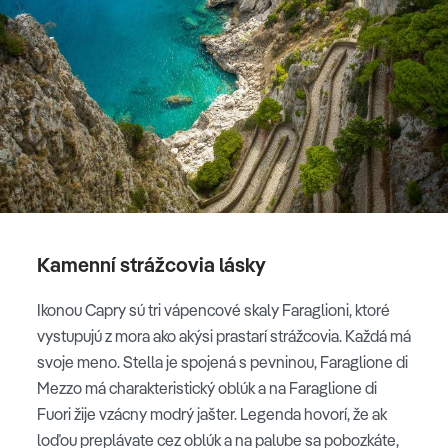
Kamenní strážcovia lásky
Ikonou Capry sú tri vápencové skaly Faraglioni, ktoré
vystupujú z mora ako akýsi prastarí strážcovia. Každá má
svoje meno. Stella je spojená s pevninou, Faraglione di
Mezzo má charakteristický oblúk a na Faraglione di
Fuori žije vzácny modrý jašter. Legenda hovorí, že ak
loďou preplávate cez oblúk a na palube sa pobozkáte,