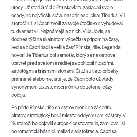
útesy. Už starí Gréci a Etruskovia tu zakladali svoje
osady, no najväčšiu slávu mu priniesol cisár Tiberius. V 1.
storočí n. l. si Capri zvolil za svoje útočisko a vybudoval
tu dvanásť víl. Najznámejšia z nich, Villa Jovis, sa
dodnes týči na skalnatom výbežku a pripomína časy,
keď sa z Capri riadila veľká časť Rímskej ríše. Legenda
hovorí, že Tiberius bol samotár, ktorý sa na ostrove
uzavrel pred svetom a radšej sa obklopil filozofmi,
astrológmi a krásnymi sluhami. Či už sú tieto príbehy
prehnané alebo nie, isté je, že Capri bolo už vtedy
synonymom luxusu, moci a úniku do zelenej oázy
pokoja.
Po páde Rímskej ríše sa ostrov menil na základňu
pirátov, strategický bod i miesto oddychu pre kláštory. V
19. storočí ho objavili európski cestovatelia, zamilovali si
ho romantickí básnici, maliari a aristokracia. Capri sa