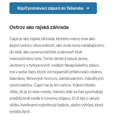
Kúpiť poznávací zájazd do Talianska
Ostrov ako rajská záhrada
Capri je ako rajská záhrada, ktorého meno znie ako
šepot vetra v olivovníkoch, ako zvuk mora narážajúceho
do skál, ako ozvena histórie a zároveň sľub
nekonečného leta. Tento drobný kúsok zeme,
ukotvený v tyrkysových vodách Neapolského zálivu,
má v sebe čaro, ktoré od nepamäti priťahovalo cisárov,
básnikov, filmových tvorcov, zamilovaných i náruživých
cestovateľov. Capri nie je len ostrov. Kdesi hlboko
cítite, že je to stav mysle, miesto, kde sa čas spomaľuje
a každý krok vedie k novému objavu, či už ide o ukrytú
uličku, kvetinami rozkvitnutý balkón, alebo výhľad, ktorý
vyráža dych.