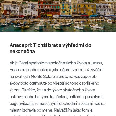
Anacapri: Tichší brat s výhľadmi do
nekonečna
Ak je Capri symbolom spoločenského života a luxusu,
Anacapri je jeho pokojnejším náprotivkom. Leží vyššie
na svahoch Monte Solaro a preto na vás zapôsobí
akoby bolo odtrhnuté od všetkého toho caprijského
zhonu. Tu cítite, že sa dotýkate skutočného života
ostrova s jeho bielymi domčekmi, balkónmi posiatymi
bugenvileami, remeselnými obchodmi a ulicami, kde sa
miestni zdravia po mene. Najväčším lákadlom je