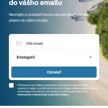
do vášho emailu
Nechajte si posielať horúce dovolenkové ponuky
priamo do vášho emailu.
8 kategórií
Odoslať
Prihlásením sa k odberu newslettrov súhlasíte so spracúvaním
osobných údajov a profilovaním na účely zasielania personalizovaných
marketingových ponúk a vyhlasujete, že ste sa
oboznámil/a
s
Informáciou o spracúvaní osobných údajov
.