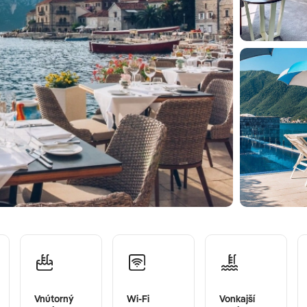
Vnútorný
Wi-Fi
Vonkajší