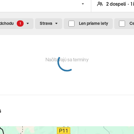
odchodu
Strava
Len priame lety
Ce
1
livosťou
Načítavajú sa termíny
s