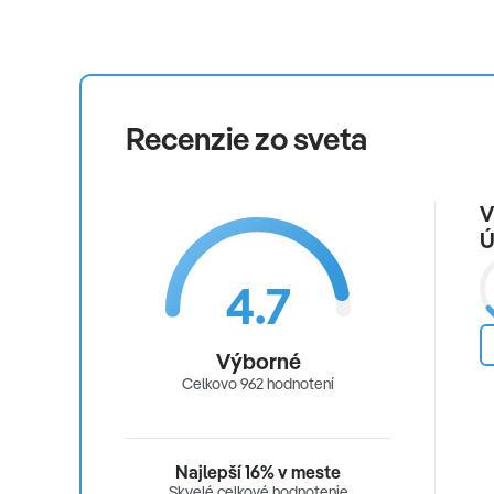
Recenzie zo sveta
V
Ú
4.7
Výborné
Celkovo 962 hodnotení
Najlepší 16% v meste
Skvelé celkové hodnotenie