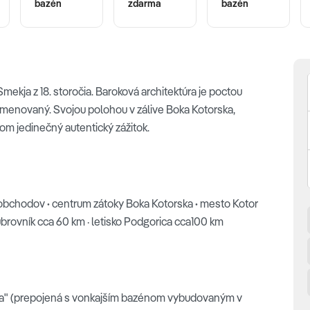
bazén
zdarma
bazén
Smekja z 18. storočia. Baroková architektúra je poctou
 pomenovaný. Svojou polohou v zálive Boka Kotorska,
m jedinečný autentický zážitok.
 a obchodov
·
centrum zátoky Boka Kotorska
·
mesto Kotor
ubrovník cca 60 km · letisko Podgorica cca100 km
na" (prepojená s vonkajším bazénom vybudovaným v