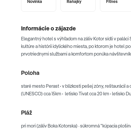
Novinka
Raňajky
Fitnes
Informácie o zájazde
Elegantný hotel s výhľadom na záliv Kotor sídli v paláci 
kultúre a histórii idylického miesta, po ktorom je hotel
prvotriednymi službami a komfortom ponúka návštevníko
Poloha
staré mesto Perast
·
v blízkosti pešej zóny, reštaurácií
(UNESCO)
cca 15km
·
letisko Tivat cca 20 km
·
letisko D
Pláž
pri mori
(záliv Boka Kotorska) ·
súkromná "kúpacia ploši