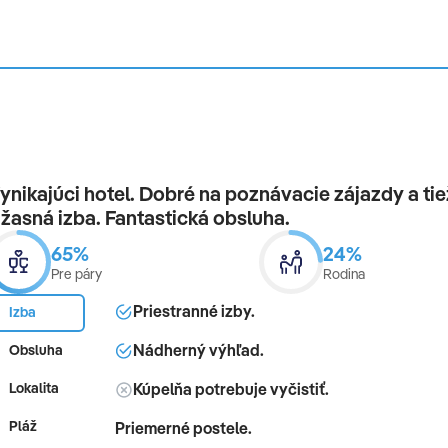
ynikajúci hotel. Dobré na poznávacie zájazdy a tiež
žasná izba. Fantastická obsluha.
65%
24%
Pre páry
Rodina
Priestranné izby.
Izba
Nádherný výhľad.
Obsluha
Kúpelňa potrebuje vyčistiť.
Lokalita
Pláž
Priemerné postele.