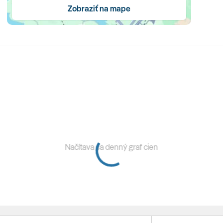
Zobraziť na mape
árium
·
plážové ležadlá
·
Santis Spa Club (vnútorný bazén,
že - za poplatok)
·
fitnes · práčovňa
·
parkovanie ·
ivá hudba/zábava/animácie
·
kurzy varenia (za poplatok) ·
Načítava sa denný graf cien
fetu
· Piazza Restaurant
(à la carte) - jedlá z morských
iánske menu
· Riva Restaurant
(à la carte) - medzinárodné
/vegánske jedlá