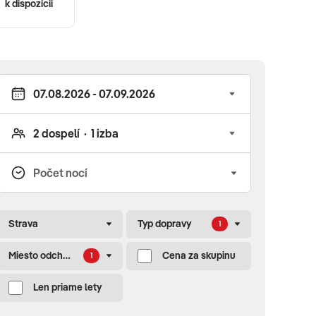
k dispozícii
Strava
Typ dopravy
1
Miesto odchodu
Cena za skupinu
1
Len priame lety