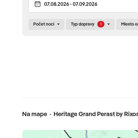
*****
Počet nocí
Typ dopravy
Miesto 
1
Poznámka
hotel nie je prispôsobený pre osoby so zníženou pohyb
Na mape · Heritage Grand Perast by Rixo