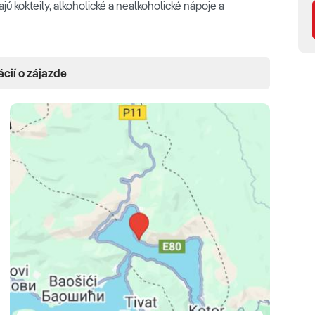
ú kokteily, alkoholické a nealkoholické nápoje a
ácií o zájazde
·
TV
·
Wi-Fi (zdarma)
·
klimatizácia
·
minibar
·
telefón
st)
·
Double Deluxe
(28-48 m2 s čiastočným výhľadom na
výhľadom na okolie/čiastočným alebo úplným výhľadom
hľadom na záhradu)
· Junior Suite
(32-45 m2 s
olie)
· Double Deluxe Sea View
(32-38 m2 s výhľadom
hradu a strešným oknom na druhom poschodí)
· Royal
·
Royal Duplex
(72 m2 , s priamym výhľadom na more a