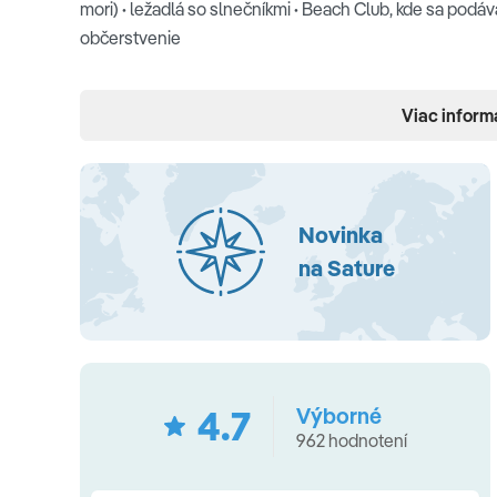
mori)
·
ležadlá so slnečníkmi
·
Beach Club, kde sa podávaj
občerstvenie
Ubytovanie
Viac inform
kúpeľňa s WC a sprchou/ vaňou
·
sušič vlasov
·
kávovar
Typy izieb
Novinka
Double Superior
(25-40 m2 s výhľadom na domy Pera
záhradu/okolie)
· Double Deluxe Superior
(33-39 m2 s 
na Sature
na more)
· Double Deluxe Garden View
(30-45 m2 s vý
čiastočným/úplným výhľadom na more/výhľadom na ok
na more)
·
Duplex Deluxe
(54-73 m2 s výhľadom na zá
Suite
(41 m2 s priamym výhľadom na more a balkónom)
balkónom)
4.7
Výborné
962 hodnotení
Stravovanie