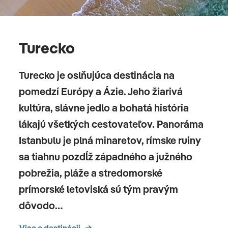
Turecko
Turecko je oslňujúca destinácia na
pomedzí Európy a Ázie. Jeho žiarivá
kultúra, slávne jedlo a bohatá história
lákajú všetkých cestovateľov. Panoráma
Istanbulu je plná minaretov, rímske ruiny
sa tiahnu pozdĺž západného a južného
pobrežia, pláže a stredomorské
prímorské letoviská sú tým pravým
dôvodo…
Viac o destinácii