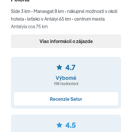
Side 3 km • Manavgat 8 km • nákupné možnosti v okolí
hotela • letisko v Antalyi 65 km • centrum mesta
Antalyia cca 75 km
Pláž
Viac informácií o zájazde
piesočnatá pláž priamo pri hoteli • ležadlá, slnečníky a
osušky zdarma • vodné športy (za poplatok)
4.7
Ubytovanie
Výborné
198 hodnotení
centrálna klimatizácia • kúpeľňa • sušič vlasov • SAT TV •
trezor (za poplatok) • minibar (pri príchode naplnený
Recenzie Satur
vodou) • Wi-Fi
Typy ubytovania
4.5
Dvojlôžková izba
s možnosťou prísteľky (15-25 m²,