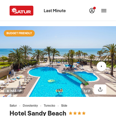
Last Minute
BUDGET FRIENDLY
NÁŠ TIP
1 z 17
Satur
Dovolenky
Turecko
Side
Hotel Sandy Beach