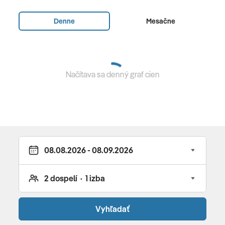
Vybavenie a služby hotela
Denne
Mesačne
zrekonštruovaný v zime 2016 • 261 izieb • vstupná hala s
recepciou • reštaurácia • Wi-Fi • sauna • turecké kúpele •
masáže a procedúry SPA centra za poplatok • obchody
• bary (lobby bar otvorený 24 h, po polnoci za poplatok)
Načítava sa denný graf cien
• disco • bazén • detský bazén • detské ihrisko • boccia •
šípky • stolný tenis • gymnastika • vodné športy (za
poplatok) • fitnes • basketbal • plážový volejbal • denné
a večerné animácie • kaderník (za poplatok) • doktor (za
poplatok)
Pre deti
miniklub (4 – 11 r.) • bazén • ihrisko • minidisco • detská
stolička • detská postieľka • detská strava na vyžiadanie
Vyhľadať
Reštaurácie