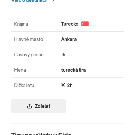
Krajina
Turecko
Hlavné mesto
Ankara
Časový posun
1h
Mena
turecká líra
Dĺžka letu
2h
Zdielať