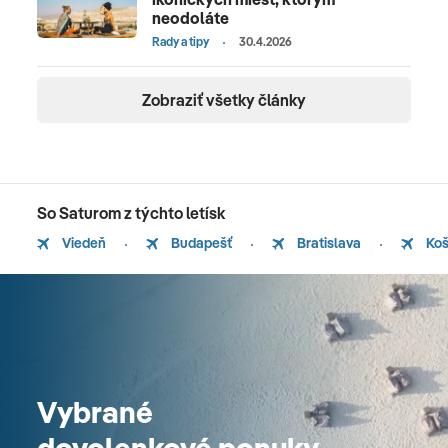
neodoláte
Rady a tipy
30.4.2026
Zobraziť všetky články
So Saturom z týchto letísk
Viedeň
Budapešť
Bratislava
Koš
Vybrané