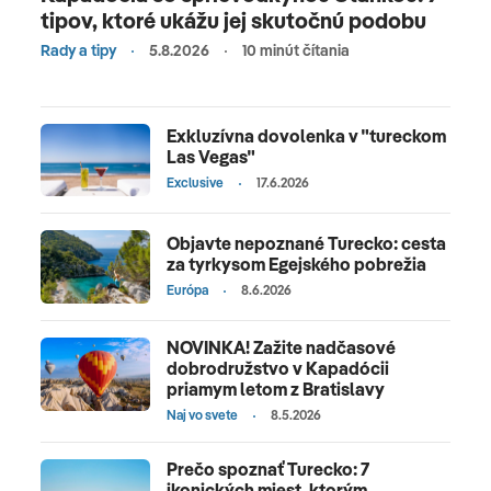
tipov, ktoré ukážu jej skutočnú podobu
Rady a tipy
5.8.2026
10 minút čítania
Exkluzívna dovolenka v "tureckom
Las Vegas"
Exclusive
17.6.2026
Objavte nepoznané Turecko: cesta
za tyrkysom Egejského pobrežia
Európa
8.6.2026
NOVINKA! Zažite nadčasové
dobrodružstvo v Kapadócii
priamym letom z Bratislavy
Naj vo svete
8.5.2026
Prečo spoznať Turecko: 7
ikonických miest, ktorým