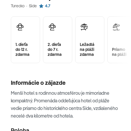
Turecko · Side
4.7
1. dieťa
2. dieťa
Ležadlá
do 12 r.
do 7 r.
na pláži
Priamo
zdarma
zdarma
zdarma
na pláži
Informácie o zájazde
Menší hotel s rodinnou atmosférou je mimoriadne
kompaktný. Promenáda oddeľujúca hotel od pláže
vedie priamo do historického centra Side, vzdialeného
necelé dva kilometre od hotela.
Poloha