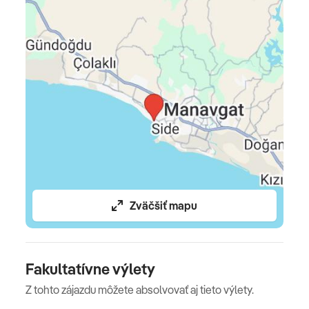
podľa počtu zvolených nocí, stravovanie podľa typu
kapacity, poistenie insolventnosti, delegáta CK na
telefóne 24/7
Celková cena nezahŕňa
Komplexné cestovné poistenie
Oficiálne hodnotenie
****
Zväčšiť mapu
Fakultatívne výlety
Z tohto zájazdu môžete absolvovať aj tieto výlety.