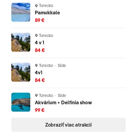
Turecko
Pamukkale
89 €
Turecko
4 v 1
84 €
Turecko · Side
4v1
84 €
Turecko · Side
Akvárium + Delfínia show
99 €
Zobraziť viac atrakcií