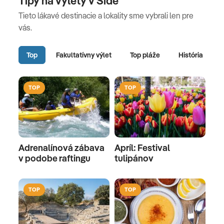
Tipy na výlety v Side
Tieto lákavé destinacie a lokality sme vybrali len pre
vás.
Top
Fakultatívny výlet
Top pláže
História
TOP
TOP
Adrenalínová zábava
Apríl: Festival
v podobe raftingu
tulipánov
TOP
TOP