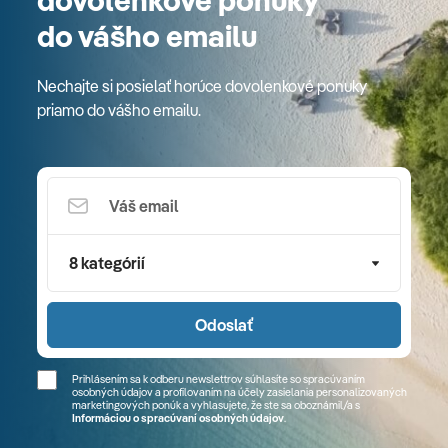
dovolenkové ponuky
do vášho emailu
Nechajte si posielať horúce dovolenkové ponuky
priamo do vášho emailu.
8 kategórií
Odoslať
Prihlásením sa k odberu newslettrov súhlasíte so spracúvaním
osobných údajov a profilovaním na účely zasielania personalizovaných
marketingových ponúk a vyhlasujete, že ste sa
oboznámil/a
s
Informáciou o spracúvaní osobných údajov
.