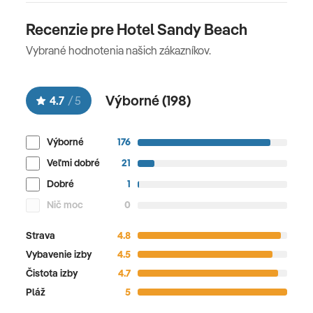
Recenzie pre Hotel Sandy Beach
Vybrané hodnotenia našich zákazníkov.
Výborné (
198
)
4.7
/
5
Výborné
176
Veľmi dobré
21
Dobré
1
Nič moc
0
Strava
4.8
Vybavenie izby
4.5
Čistota izby
4.7
Pláž
5