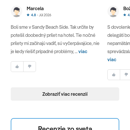
Marcela
Bo
4.8
Júl 2026
4
Boli sme v Sandy Beach Side. Tak určite by
S dovolenko
potešil doobedný prílet na hotel. Tie nočné
delegáti bol
prílety mi začínajú vadiť, sú vyčerpávajúce, nie
nepamätám 
je kedy riešiť prípadné problémy, ...
viac
sprevádzala 
viac
Zobraziť viac recenzií
Recenzie zo sveta