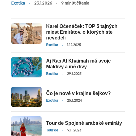
Exotika
23.1.2026
9 minút čítania
Karel Očenáček: TOP 5 tajných
miest Emirátov, o ktorých ste
nevedeli
Exotika
1.12.2025
Aj Ras Al Khaimah má svoje
Maldivy a iné divy
Exotika
29.1.2025
Čo je nové v krajine šejkov?
Exotika
25.1.2024
Tour de Spojené arabské emiráty
Tour de
9.11.2023