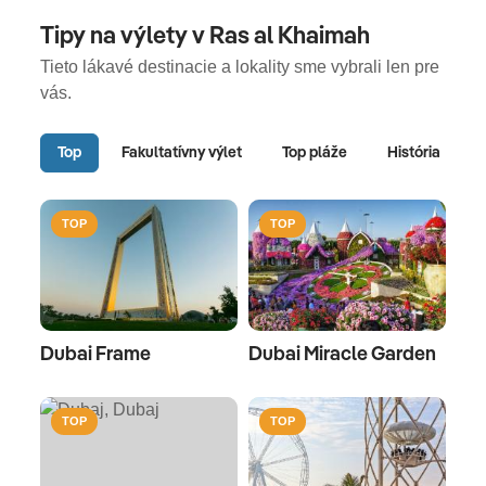
Tipy na výlety v Ras al Khaimah
Tieto lákavé destinacie a lokality sme vybrali len pre
vás.
Top
Fakultatívny výlet
Top pláže
História
TOP
TOP
Dubai Frame
Dubai Miracle Garden
TOP
TOP