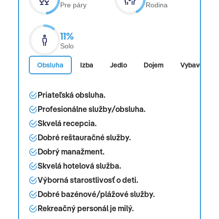
Pre páry
Rodina
11%
Solo
Obsluha
Izba
Jedlo
Dojem
Vybavenosť
Priateľská obsluha.
Profesionálne služby/obsluha.
Skvelá recepcia.
Dobré reštauračné služby.
Dobrý manažment.
Skvelá hotelová služba.
Výborná starostlivosť o deti.
Dobré bazénové/plážové služby.
Rekreačný personál je milý.