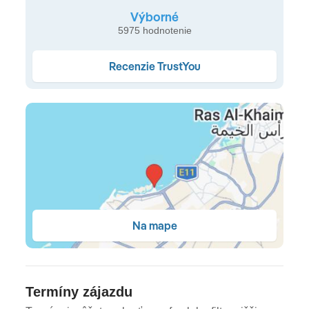
prvých víl nad vodou v celom emiráte • každá izba je
Výborné
eko-svätyňou, zariadenou v absolútnej harmónii s
5975 hodnotenie
prírodou • pre rodiny sú k dispozícii prepojené izby •
balkón alebo terasu so sedením • individuálne
Recenzie TrustYou
ovládateľná klimatizácia • falt-screen TV • trezor •
kúpeľňa • sušič vlasov • set na prípravu kávy a čaju
Typy ubytovania
Izba Premier
(47 m² • elegantne zariadená izba s
priestranným balkónom orientovaným do
Na mape
udržiavaných záhrad • max. 2 dospelé osoby a 2
Izba Premier s výhľadom do záhrady (terasa)
deti) •
(47 m² • izba situovaná na prízemí s priamym
prístupom do tropickej záhrady cez súkromnú terasu
Termíny zájazdu
Izba Deluxe
• max. 2 dospelé osoby a 2 deti) •
(57 m²