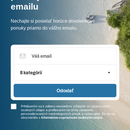
emailu
Nechajte si posielať horúce dovolenkové
ponuky priamo do vášho emailu.
8 kategórií
Odoslať
Prihlásením sa k odberu newslettrov súhlasíte so spracúvaním
osobných údajov a profilovaním na účely zasielania
personalizovaných marketingových ponúk a vyhlasujete, že ste sa
Informáciou o spracúvaní osobných údajov
oboznámil/a
s
.