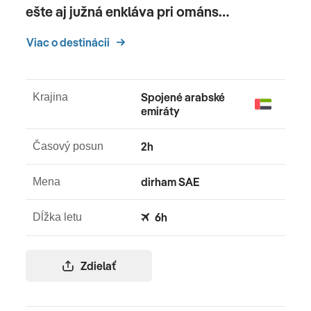
ešte aj južná enkláva pri ománs…
Viac o destinácii
Spojené arabské
Krajina
emiráty
2h
Časový posun
dirham SAE
Mena
6h
Dĺžka letu
Zdielať