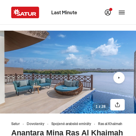
Last Minute
1 z 28
Satur
Dovolenky
Spojené arabské emiráty
Ras al Khaimah
Anantara Mina Ras Al Khaimah