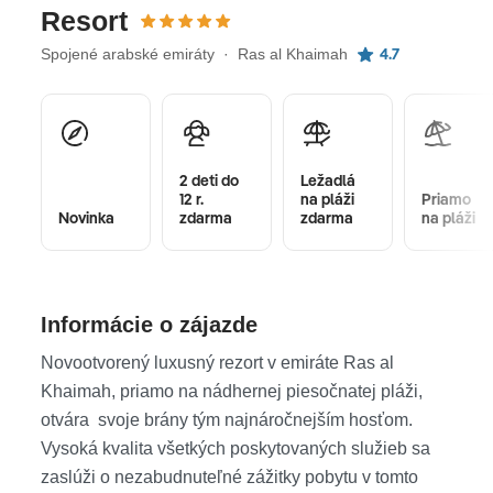
Resort
4.7
Spojené arabské emiráty · Ras al Khaimah
2 deti do
Ležadlá
12 r.
na pláži
Priamo
Novinka
zdarma
zdarma
na pláži
Informácie o zájazde
Novootvorený luxusný rezort v emiráte Ras al
Khaimah, priamo na nádhernej piesočnatej pláži,
otvára svoje brány tým najnáročnejším hosťom.
Vysoká kvalita všetkých poskytovaných služieb sa
zaslúži o nezabudnuteľné zážitky pobytu v tomto