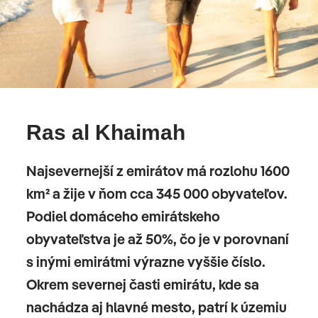
Ras al Khaimah
Najsevernejší z emirátov má rozlohu 1600
km² a žije v ňom cca 345 000 obyvateľov.
Podiel domáceho emirátskeho
obyvateľstva je až 50%, čo je v porovnaní
s inými emirátmi výrazne vyššie číslo.
Okrem severnej časti emirátu, kde sa
nachádza aj hlavné mesto, patrí k územiu