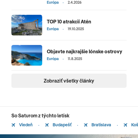
Európa
2.4.2026
TOP 10 atrakcií Atén
Európa
19.10.2025
Objavte najkrajšie Iónske ostrovy
Európa
11.8.2025
Zobraziť všetky články
So Saturom z týchto letísk
Viedeň
Budapešť
Bratislava
Koš