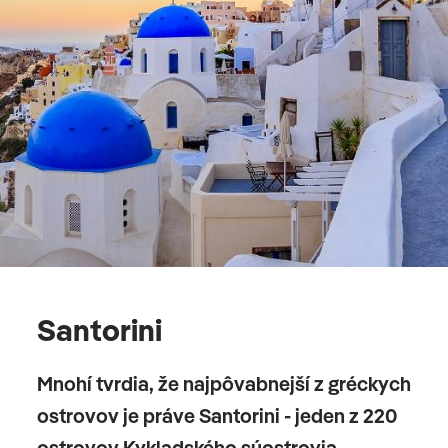
Santorini
Mnohí tvrdia, že najpôvabnejší z gréckych
ostrovov je práve Santorini - jeden z 220
ostrovov Kykladského súostrovia