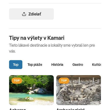
Zdielať
Tipy na výlety v Kamari
Tieto lákavé destinacie a lokality sme vybrali len pre
vás.
Top
Top pláže
História
Gastro
Kultúra
TOP
TOP