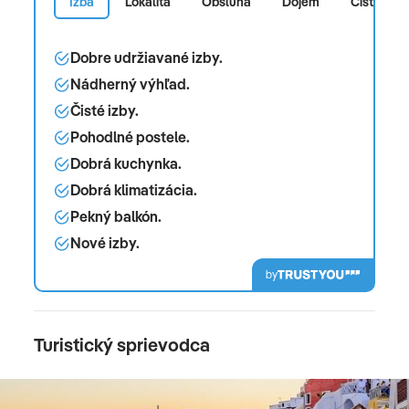
Izba
Lokalita
Obsluha
Dojem
Čistota
Dobre udržiavané izby.
Nádherný výhľad.
Čisté izby.
Pohodlné postele.
Dobrá kuchynka.
Dobrá klimatizácia.
Pekný balkón.
Nové izby.
by
Turistický sprievodca