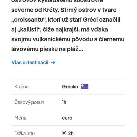
severne od Kréty. Strmý ostrov v tvare
„croissantu“, ktorí už starí Gréci označili
aj „kallisti“, čiže najkrajší, má vďaka
svojmu vulkanickému pôvodu a čiernemu
lávovému piesku na pláž…
Viac o destinácii
Krajina
Grécko
Časový posun
1h
Mena
euro
Dĺžka letu
2h