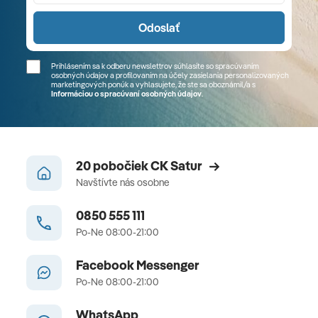
Odoslať
Prihlásením sa k odberu newslettrov súhlasíte so spracúvaním
osobných údajov a profilovaním na účely zasielania personalizovaných
marketingových ponúk a vyhlasujete, že ste sa
oboznámil/a
s
Informáciou o spracúvaní osobných údajov
.
20 pobočiek CK Satur
Navštívte nás osobne
0850 555 111
Po-Ne 08:00-21:00
Facebook Messenger
Po-Ne 08:00-21:00
WhatsApp