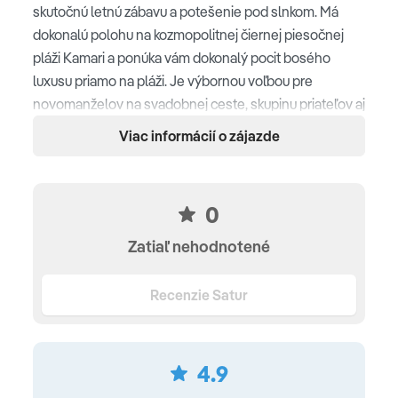
skutočnú letnú zábavu a potešenie pod slnkom. Má
dokonalú polohu na kozmopolitnej čiernej piesočnej
pláži Kamari a ponúka vám dokonalý pocit bosého
luxusu priamo na pláži. Je výbornou voľbou pre
novomanželov na svadobnej ceste, skupinu priateľov aj
pre rodiny.
Viac informácií o zájazde
Poloha
hotelový rezort sa nachádza 400 m od centra strediska
0
Kamari • 50 m od nákupných možností, taverien a
Zatiaľ nehodnotené
reštaurácií • 5 km od letiska (10 min.) • 200 m od
autobusovej zastávky
Recenzie Satur
Pláž
čierna vulkanická pláž priamo pri hoteli •ležadlá,
4.9
slnečníky a osušky zdarma • plážová reštaurácia