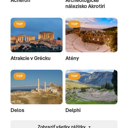
Acheron
Archeologické
nálezisko Akrotiri
TOP
TOP
Atrakcie v Grécku
Atény
TOP
TOP
Delos
Delphi
Zobraziť všetky zážitky