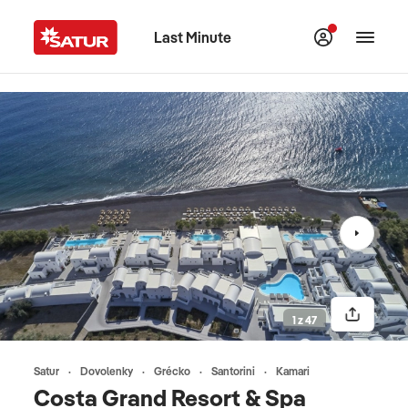
Last Minute
1 z 47
Satur
Dovolenky
Grécko
Santorini
Kamari
Costa Grand Resort & Spa