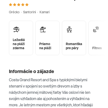
Grécko · Santorini · Kamari
Ležadlá
na pláži
Priamo
Romantika
zdarma
na pláži
pre páry
Fitnes
Informácie o zájazde
Costa Grand Resort and Spa s typickými bielymi
stenami v spojení so svetlým drevom a izby s
nádychom jemnej mätovej farby Vás osloví nie len
svojim vzhľadom ale aj pohostením a výhľadmi na
more. Je letným mestom pre všetkých, ktorí hľadajú