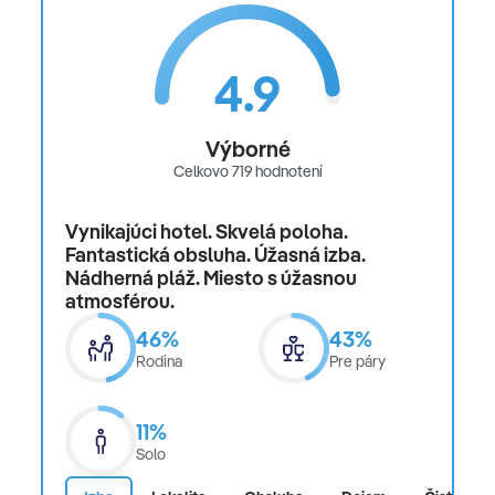
4.9
Výborné
Celkovo 719 hodnotení
Vynikajúci hotel. Skvelá poloha.
Fantastická obsluha. Úžasná izba.
Nádherná pláž. Miesto s úžasnou
atmosférou.
46%
43%
Rodina
Pre páry
11%
Solo