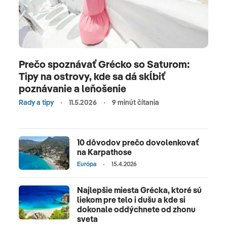
Prečo spoznávať Grécko so Saturom:
Tipy na ostrovy, kde sa dá skĺbiť
poznávanie a leňošenie
Rady a tipy
11.5.2026
9 minút čítania
10 dôvodov prečo dovolenkovať
na Karpathose
Európa
15.4.2026
Najlepšie miesta Grécka, ktoré sú
liekom pre telo i dušu a kde si
dokonale oddýchnete od zhonu
sveta