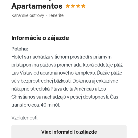
Apartamentos
Kanárske ostrovy · Tenerife
Informácie o zájazde
Poloha:
Hotel sa nachádza v tichom prostredí s priamym
prístupom na plážovú promenádu, ktorá oddeľuje pláž
Las Vistas od apartmánového komplexu. Ďalšie pláže
sú v bezprostrednej blízkosti. Dokonca aj exkluzívne
nákupné strediská Playa de la Américas a Los
Christianos sa nachádzajú v pešej dostupnosti. Čas
transferu cca. 40 minút.
Vzdialenosti:
Tenerife South Airport cca. 18 km, čas transferu na
Viac informácií o zájazde