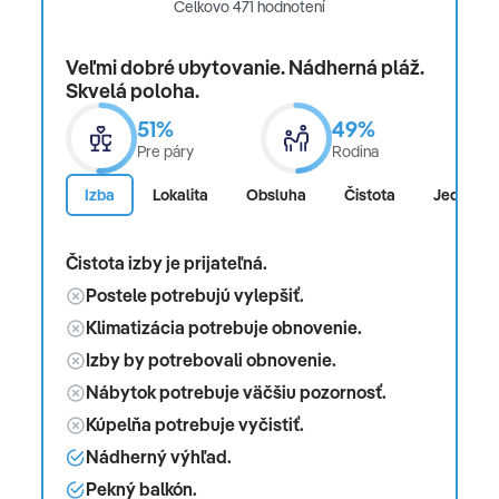
Celkovo 471 hodnotení
detský bufet
Detská zábava: sezónne
Veľmi dobré ubytovanie. Nádherná pláž.
Skvelá poloha.
detská herňa
51%
49%
Detské ihrisko
Pre páry
Rodina
Izba
Lokalita
Obsluha
Čistota
Jedlo
Typy izieb:
Apartmán, Nefajčiarska izba, Hlavná budova, . 40 -
Čistota izby je prijateľná.
45 m², p celkový počet izieb v tomto type izby: 2,
Postele potrebujú vylepšiť.
rozdelený takto: kombinovaný obývací
Klimatizácia potrebuje obnovenie.
priestor/spálňa, 1 spálňa, 2 samostatné lôžka
Izby by potrebovali obnovenie.
(90x190cm), 1 rozkladací gauč (80x180cm) Trezor:
Nábytok potrebuje väčšiu pozornosť.
za poplatok, Stropný ventilátor, Gauč, Kuchynský
Kúpelňa potrebuje vyčistiť.
kút, Mikrovlnná rúra, Kávovar, Konvice, Toaster,
Telefón, Internet: Program, satelitná TV,
Nádherný výhľad.
upratovacie služby: niekoľkokrát za týždeň, bez
Pekný balkón.