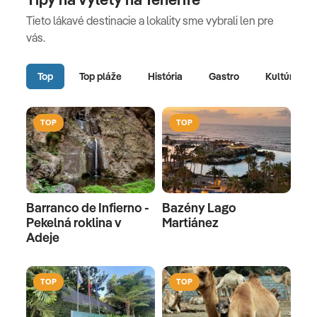
Tieto lákavé destinacie a lokality sme vybrali len pre
vás.
Top
Top pláže
História
Gastro
Kultúra
TOP
TOP
Barranco de Infierno -
Bazény Lago
Pekelná roklina v
Martiánez
Adeje
TOP
TOP