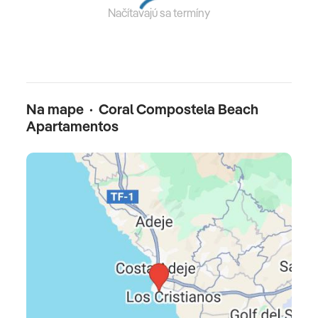
Občerstvenie: 10:30 - 18:00, vrátane all inclusive,
Načítavajú sa termíny
koláče/pečivo: 15:00 - 16:00, vrátane all inclusive,
ľad: 10:30 - 18:00, all inclusive Inclusive vrátane
Nápoje: stolný vybraný nápoje k jedlu
Hlavná reštaurácia Pepe's Bodega": Kuchyňa:
Na mape · Coral Compostela Beach
medzinárodná, stredomorská, regionálna,
Apartamentos
španielska, detský bufet, bufet, à la carte, ukážka
varenia, žiadosť a rezervácia nie je nutná, denne
07.30 -
Bary: 2
Bar pri bazéne Vonkajší "Pool Bar": denne od 10:30
do 21:00 hod. Za poplatok vrátane All Inclusive
Koktejl bar "Večerný bar Malibu s krásnou terasou":
denne od 21:00 do 23:00 hod., Za poplatok, all
inclusive