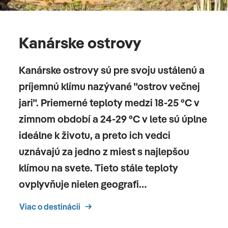
Kanárske ostrovy
Kanárske ostrovy sú pre svoju ustálenú a
príjemnú klímu nazývané "ostrov večnej
jari". Priemerné teploty medzi 18-25 °C v
zimnom období a 24-29 °C v lete sú úplne
ideálne k životu, a preto ich vedci
uznávajú za jedno z miest s najlepšou
klímou na svete. Tieto stále teploty
ovplyvňuje nielen geografi…
Viac o destinácii