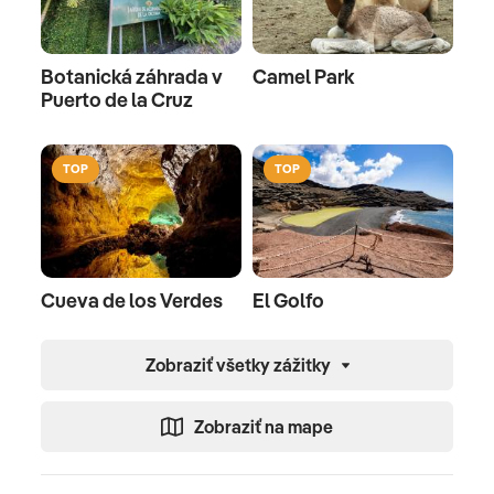
Botanická záhrada v
Camel Park
Puerto de la Cruz
TOP
TOP
Cueva de los Verdes
El Golfo
Zobraziť všetky zážitky
Zobraziť na mape