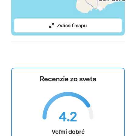
Šport a fitnes:
stolný tenis
Zväčšiť mapu
Zábava:
animačný program
Živá kapela/-Music
Recenzie zo sveta
Biliard: za príplatok
Pre rodiny s detmi:
4.2
Detský bazén: vonkajšie, sladká voda, vyhrievané:
november - marec; Sezónne, lehátka: zadarmo,
slnečníky: bez poplatku
Veľmi dobré