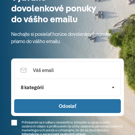
dovolenkové ponuky
do vášho emailu
Nechajte si posielať horúce dovolenkové ponuky
priamo do vášho emailu.
8 kategórií
Odoslať
Prihlásením sa k odberu newslettrov súhlasíte so spracúvaním
osobných údajov a profilovaním na účely zasielania personalizovaných
marketingových ponúk a vyhlasujete, že ste sa
oboznámil/a
s
Informáciou o spracúvaní osobných údajov
.