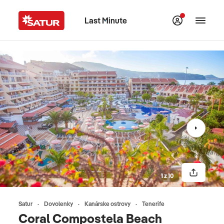
Last Minute
1 z 10
Satur
Dovolenky
Kanárske ostrovy
Tenerife
Coral Compostela Beach