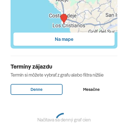
Detský bazén: vonkajšie, sladká voda, vyhrievané:
november - marec; Sezónne, lehátka: zadarmo,
slnečníky: bez poplatku
Osušky za poplatok:
Na mape
Samoobsluha
Internet: WLAN/WiFi, v celom hoteli (komplex): za
poplatok
Termíny zájazdu
Pranie: za príplatok
Termín si môžete vybrať z grafu alebo filtra nižšie
Platba: TUI/VISA, MasterCard, Diners
Denne
Mesačne
Domáce zvieratá nie sú povolené
Budova Počet: 8, Podlahy: 5, izieb: 349
Kategória krajiny: 3 hviezdičky
Načítava sa denný graf cien