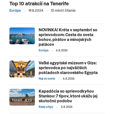
Top 10 atrakcií na Tenerife
Európa
19.8.2024
13 minút čítania
NOVINKA! Kréta v septembri so
sprievodcom: Cesta do sveta
bohov, pirátov a minojských
palácov
Európa
6.8.2026
Veľké egyptské múzeum v Gíze:
sprievodca po najväčších
pokladoch starovekého Egypta
Naj vo svete
6.8.2026
Kapadócia so sprievodkyňou
Stankou: 7 tipov, ktoré ukážu jej
skutočnú podobu
Rady a tipy
5.8.2026