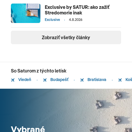
Exclusive by SATUR: ako zažiť
Stredomorie inak
Exclusive
4.8.2026
Zobraziť všetky články
So Saturom z týchto letísk
Viedeň
Budapešť
Bratislava
Koš
Vybrané