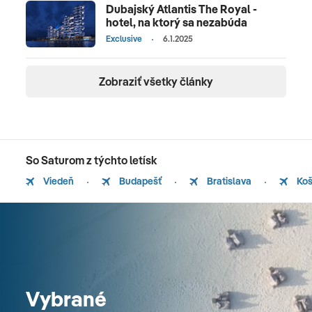
Dubajský Atlantis The Royal -
hotel, na ktorý sa nezabúda
Exclusive
6.1.2025
Zobraziť všetky články
So Saturom z týchto letísk
Viedeň
Budapešť
Bratislava
Koš
Vybrané