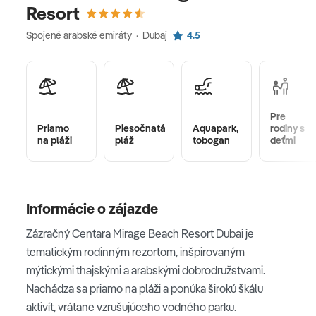
Resort
Spojené arabské emiráty · Dubaj
4.5
Pre
Priamo
Piesočnatá
Aquapark,
rodiny s
na pláži
pláž
tobogan
deťmi
Informácie o zájazde
Zázračný Centara Mirage Beach Resort Dubai je
tematickým rodinným rezortom, inšpirovaným
mýtickými thajskými a arabskými dobrodružstvami.
Nachádza sa priamo na pláži a ponúka širokú škálu
aktivít, vrátane vzrušujúceho vodného parku.