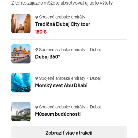
Poznámka
Z tohto zájazdu môžete absolvovať aj tieto výlety.
V hoteli sa platí na recepcii vratný depozit (povinná
Spojené arabské emiráty
kaucia) a to v hotovosti alebo blokáciou na kreditnej
Tradičná Dubaj City tour
karte. Cena letenky je kalkulovaná v základnej
180 €
ekonomickej triede.
Spojené arabské emiráty · Dubaj
Dubaj 360°
Spojené arabské emiráty · Dubaj
Morský svet Abu Dhabi
Spojené arabské emiráty · Dubaj
Múzeum budúcnosti
Zobraziť viac atrakcií