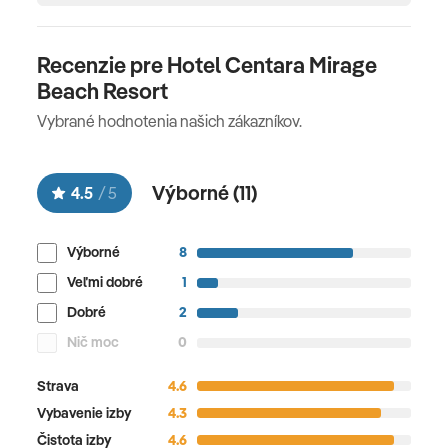
Recenzie pre Hotel Centara Mirage
Beach Resort
Vybrané hodnotenia našich zákazníkov.
Výborné (
11
)
4.5
/
5
Výborné
8
Veľmi dobré
1
Dobré
2
Nič moc
0
Strava
4.6
Vybavenie izby
4.3
Čistota izby
4.6