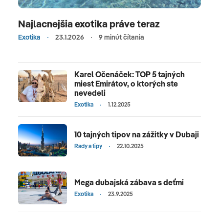
Najlacnejšia exotika práve teraz
Exotika
23.1.2026
9 minút čítania
Karel Očenáček: TOP 5 tajných
miest Emirátov, o ktorých ste
nevedeli
Exotika
1.12.2025
10 tajných tipov na zážitky v Dubaji
Rady a tipy
22.10.2025
Mega dubajská zábava s deťmi
Exotika
23.9.2025