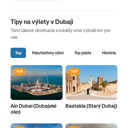
Tipy na výlety v Dubaji
Tieto lákavé destinacie a lokality sme vybrali len pre
vás.
Top
Fakultatívny výlet
Top pláže
História
TOP
TOP
Ain Dubai (Dubajské
Bastakia (Starý Dubaj)
oko)