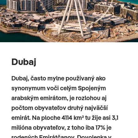
Dubaj
Dubaj, často mylne používaný ako
synonymum voči celým Spojeným
arabským emirátom, je rozlohou aj
počtom obyvateľov druhý najväčší
emirát. Na ploche 4114 km² tu žije asi 3,1
milióna obyvateľov, z toho iba 17% je
rodených Emirátčanov. Dovolenka v