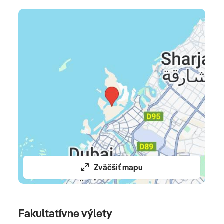
leteckú dopravu, privátny transfer, ubytovanie,
stravovanie podľa výberu, poistenie insolventnosti,
delegáta na telefóne 24/7, batožinu podľa zvoleného
dopravcu, malú príručnú batožinu (musí sa zmestiť pod
sedadlo pred vami, max. rozmer 40x30x20 cm)
Celková cena nezahŕňa
doplatok za izbu 1/1 • za izby vyšších kategórií • teplý
catering na palube pri letoch z Bratislavy • fakultatívne
aktivity a výlety • miestnu taxu (platba na recepcii) •
vratný depozit za izbu • komplexné cestovné poistenie
Zväčšiť mapu
Oficiálne hodnotenie
****
Fakultatívne výlety