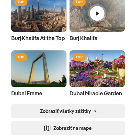
TOP
TOP
Burj Khalifa At the Top
Burj Khalifa
TOP
TOP
Dubai Frame
Dubai Miracle Garden
Zobraziť všetky zážitky
Zobraziť na mape