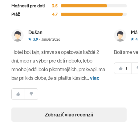
Možnosti pre deti
3.5
Pláž
4.7
Dušan
Má
3.9
Január 2026
4
Hotel bol fajn, strava sa opakovala každé 2
Boli sme ve
dní, moc na výber pre deti nebolo, lebo
1
mnoho jedál bolo pikantnejších, prekvapil ma
bar pri kids clube, že si platíte klasick...
viac
Zobraziť viac recenzií