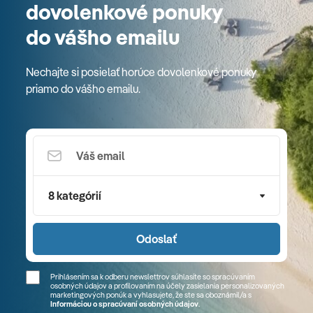
dovolenkové ponuky
do vášho emailu
Nechajte si posielať horúce dovolenkové ponuky
priamo do vášho emailu.
8 kategórií
Odoslať
Prihlásením sa k odberu newslettrov súhlasíte so spracúvaním
osobných údajov a profilovaním na účely zasielania personalizovaných
marketingových ponúk a vyhlasujete, že ste sa
oboznámil/a
s
Informáciou o spracúvaní osobných údajov
.