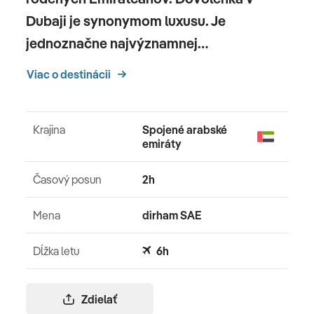
Dubaji je synonymom luxusu. Je
jednoznačne najvýznamnej…
Viac o destinácii
Krajina
Spojené arabské
emiráty
Časový posun
2h
Mena
dirham SAE
Dĺžka letu
6h
Zdielať