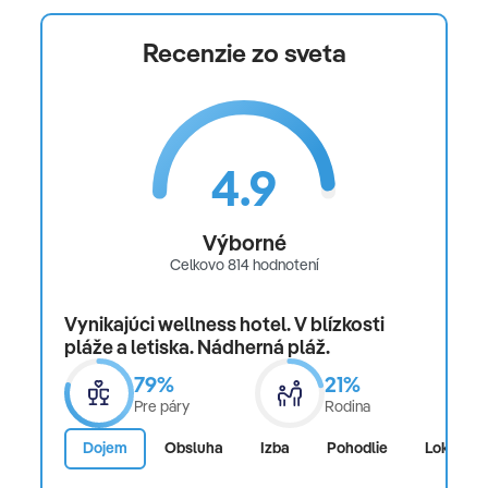
karte.
Recenzie zo sveta
Nahlasovanie požiadaviek na extra catering (v ponuke
bezlepková, bezlaktozová, vegetariánska, diabetická
špeciálna strava) do leteckej spoločnosti je možné
maximálne do 96 hod pred odletom.
4.9
Počas Ramadánu 8.2. - 11.03.2027 sa služby môžu líšiť v
závislosti od obmedzení vyhlásených ománskou
Výborné
vládou (napr. alkohol bude podávaný vo vyhradených
Celkovo 814 hodnotení
priestoroch a časoch).
Vynikajúci wellness hotel. V blízkosti
pláže a letiska. Nádherná pláž.
79%
21%
Pre páry
Rodina
Dojem
Obsluha
Izba
Pohodlie
Lokalita