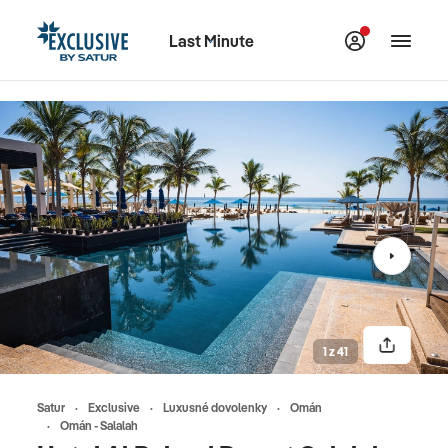
Last Minute
1 z 41
Satur
Exclusive
Luxusné dovolenky
Omán
Omán - Salalah