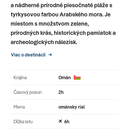
a nádherné prírodné piesočnaté pláže s
tyrkysovou farbou Arabského mora. Je
miestom s množstvom zelene,
prírodných krás, historických pamiatok a
archeologických nálezísk.
Viac o destinácii
Krajina
Omán
Časový posun
2h
Mena
ománsky rial
Dĺžka letu
6h