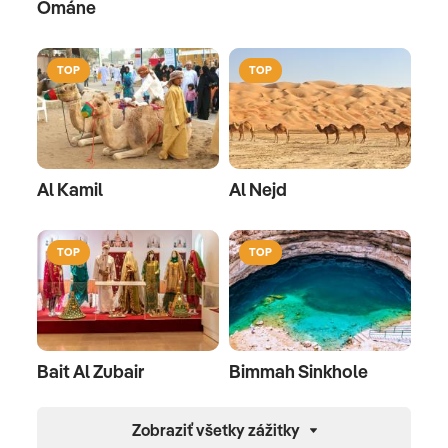
Ománe
TOP
TOP
Al Kamil
Al Nejd
TOP
TOP
Bait Al Zubair
Bimmah Sinkhole
Zobraziť všetky zážitky