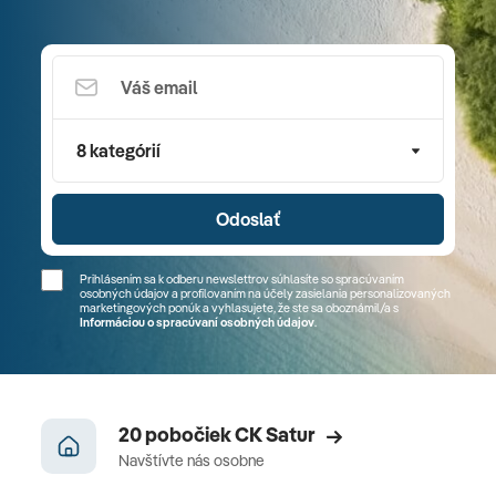
8 kategórií
Odoslať
Prihlásením sa k odberu newslettrov súhlasíte so spracúvaním
osobných údajov a profilovaním na účely zasielania personalizovaných
marketingových ponúk a vyhlasujete, že ste sa
oboznámil/a
s
Informáciou o spracúvaní osobných údajov
.
20 pobočiek CK Satur
Navštívte nás osobne