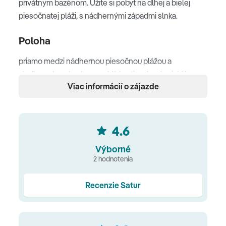
privátnym bazénom. Užite si pobyt na dlhej a bielej
piesočnatej pláži, s nádhernými západmi slnka.
Poloha
priamo medzi nádhernou piesočnou plážou a
sladkovodnou lagúnou • v blízkosti archeologického
Viac informácií o zájazde
parku a múzea Al Baleed (UNESCO) • priamo na pláži •
mesto Salalah 10 km • letisko Salalah 20 km (privátny
transfer v cene)
4.6
Pláž
Výborné
priamo na súkromnej pláži s jemným bielym pieskom •
2 hodnotenia
slnečníky, ležadlá a plážové uteráky zdarma • vodné
športy (za poplatok)
Recenzie Satur
Ubytovanie