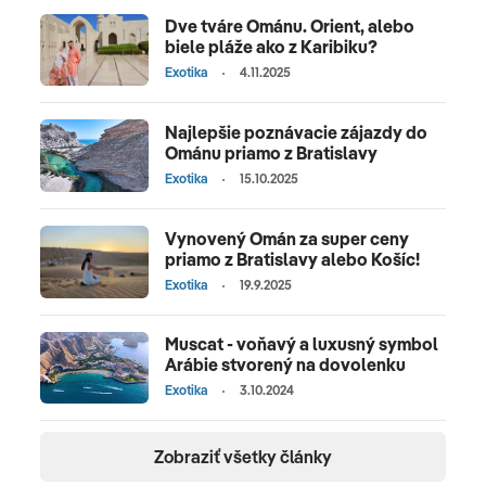
Dve tváre Ománu. Orient, alebo
biele pláže ako z Karibiku?
Exotika
4.11.2025
Najlepšie poznávacie zájazdy do
Ománu priamo z Bratislavy
Exotika
15.10.2025
Vynovený Omán za super ceny
priamo z Bratislavy alebo Košíc!
Exotika
19.9.2025
Muscat - voňavý a luxusný symbol
Arábie stvorený na dovolenku
Exotika
3.10.2024
Zobraziť všetky články