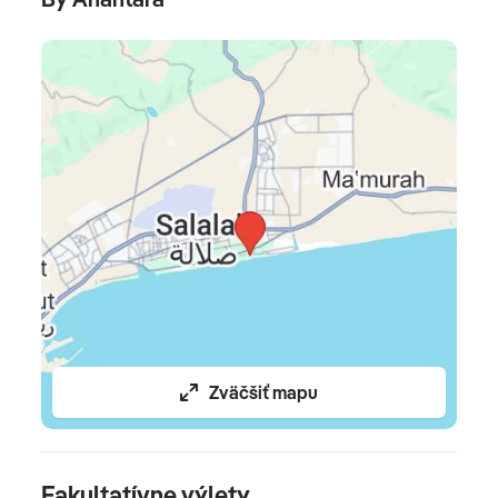
fitness centrum • plážový volejbal • cykloturistika •
biliard • stolný tenis • 2 tenisové kurty (osvetlenie za
poplatok) • bedminton • padel • minigolf • joga
Pre deti
detský bazén • Albahhara (detský klub) • Alshiera (klub
pre teenegerov) • herňa • detské ihrisko
Celková cena zahŕňa
leteckú dopravu na priamom chartrovom lete Bratislava
/Košice - Salalah - Bratislava /Košice, 5x (resp. 7x, 9x,
12x, 14x) ubytovanie, raňajky/polpenziu, plná penziu,
poistenie insolventnosti, delegáta CK, servisné
Zväčšiť mapu
poplatky (letiskové poplatky, bezpečnostná taxa, iné
poplatky súvisiace s vykonaním leteckej dopravy a
transfery)
Fakultatívne výlety