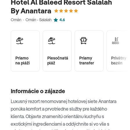
Hotel Al Baleed Resort Salalah
By Anantara
Omán · Omán - Salalah
4.6
Priamo
Piesočnatá
Priamy
Privátny
na pláži
pláž
transfer
bazén
Informácie o zájazde
Luxusný rezort renomovanej hotelovej siete Anantara
ponúka komfort a prvotriedne služby pre každého
klienta. Objavte znamenitú orientálnu kuchyňu s
exotickými ingredienciami a oddýchnite si vo vile s