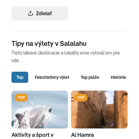
Zdielať
Tipy na výlety v Salalahu
Tieto lákavé destinacie a lokality sme vybrali len pre
vás.
Top
Fakultatívny výlet
Top pláže
História
TOP
TOP
Aktivity a šport v
Al Hamra