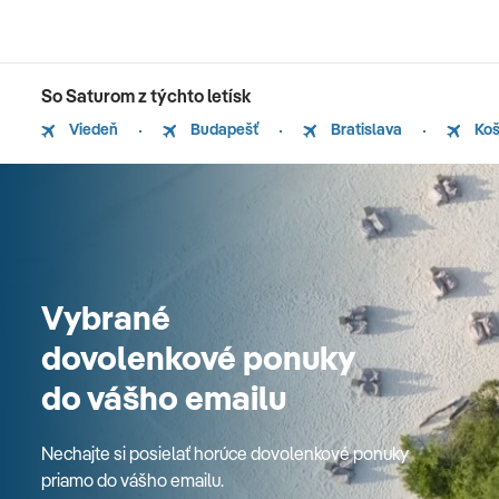
So Saturom z týchto letísk
Viedeň
Budapešť
Bratislava
Koš
Vybrané
dovolenkové ponuky
do vášho emailu
Nechajte si posielať horúce dovolenkové ponuky
priamo do vášho emailu.