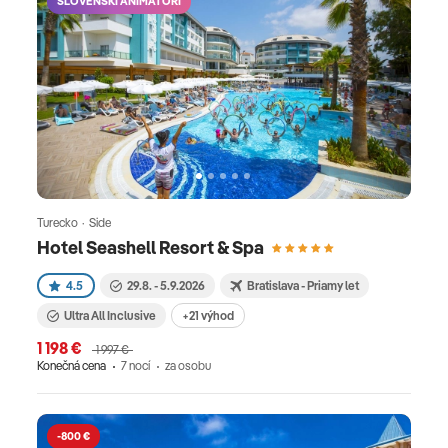
SLOVENSKÍ ANIMÁTORI
Turecko · Side
Hotel Seashell Resort & Spa
4.5
29.8. - 5.9.2026
Bratislava - Priamy let
Ultra All Inclusive
+21 výhod
1 198 €
1 997 €
Konečná cena
7 nocí
za osobu
-800 €