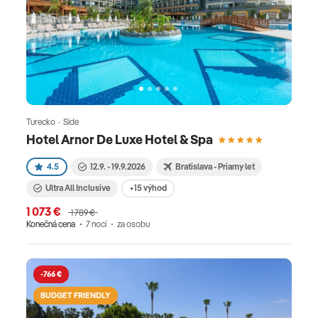
Turecko · Side
Hotel Arnor De Luxe Hotel & Spa
4.5
12.9. - 19.9.2026
Bratislava - Priamy let
Ultra All Inclusive
+15 výhod
1 073 €
1 789 €
Konečná cena
7 nocí
za osobu
-766 €
BUDGET FRIENDLY