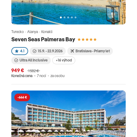
Turecko · Alanya · Konakli
Seven Seas Palmeras Bay
4.1
15.9. - 22.9.2026
Bratislava - Priamy let
Ultra All Inclusive
+16 výhod
949 €
1 582 €
Konečná cena
7 nocí
za osobu
-666 €