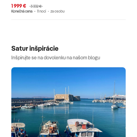
1 999 €
3 332 €
Konečná cena
11 nocí
za osobu
Satur inšpirácie
Inšpirujte se na dovolenku na našom blogu