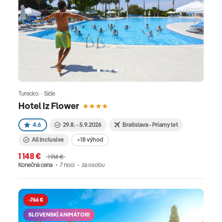
Turecko · Side
Hotel Iz Flower
4.6
29.8. - 5.9.2026
Bratislava - Priamy let
All Inclusive
+18 výhod
1 148 €
1 914 €
Konečná cena
7 nocí
za osobu
-766 €
SLOVENSKÍ ANIMÁTORI