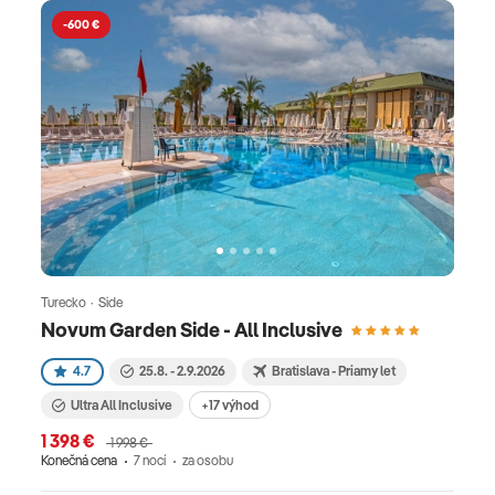
-600 €
Turecko · Side
Novum Garden Side - All Inclusive
4.7
25.8. - 2.9.2026
Bratislava - Priamy let
Ultra All Inclusive
+17 výhod
1 398 €
1 998 €
Konečná cena
7 nocí
za osobu