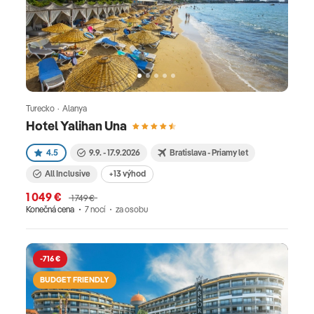
Turecko · Alanya
Hotel Yalihan Una
4.5
9.9. - 17.9.2026
Bratislava - Priamy let
All Inclusive
+13 výhod
1 049 €
1 749 €
Konečná cena
7 nocí
za osobu
-716 €
BUDGET FRIENDLY