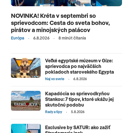
NOVINKA! Kréta v septembri so
sprievodcom: Cesta do sveta bohov,
pirátov a minojských palácov
Európa
6.8.2026
8 minút čítania
Veľké egyptské múzeum v Gíze:
sprievodca po najväčších
pokladoch starovekého Egypta
Naj vo svete
6.8.2026
Kapadócia so sprievodkyňou
Stankou: 7 tipov, ktoré ukážu jej
skutočnú podobu
Rady a tipy
5.8.2026
Exclusive by SATUR: ako zažiť
Stredomorie inak