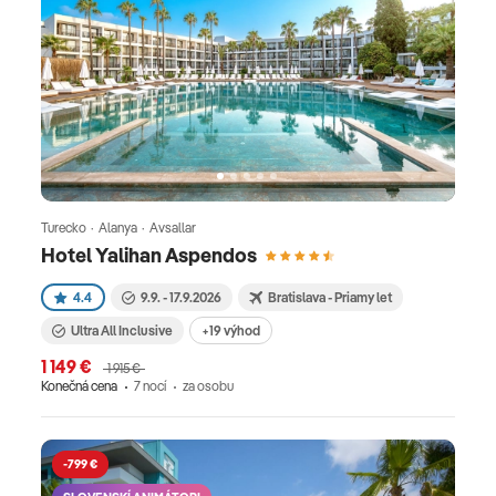
Turecko · Alanya · Avsallar
Hotel Yalihan Aspendos
4.4
9.9. - 17.9.2026
Bratislava - Priamy let
Ultra All Inclusive
+19 výhod
1 149 €
1 915 €
Konečná cena
7 nocí
za osobu
-799 €