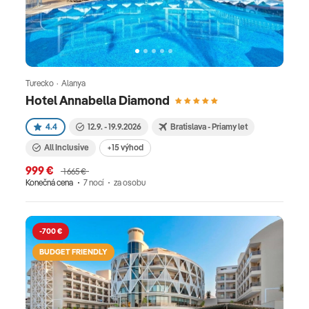
Turecko · Alanya
Hotel Annabella Diamond
4.4
12.9. - 19.9.2026
Bratislava - Priamy let
All Inclusive
+15 výhod
999 €
1 665 €
Konečná cena
7 nocí
za osobu
-700 €
BUDGET FRIENDLY