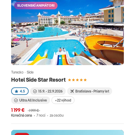
SLOVENSKÍ ANIMÁTORI
Turecko · Side
Hotel Side Star Resort
4.5
15.9. - 22.9.2026
Bratislava - Priamy let
Ultra All Inclusive
+22 výhod
1 199 €
1 999 €
Konečná cena
7 nocí
za osobu