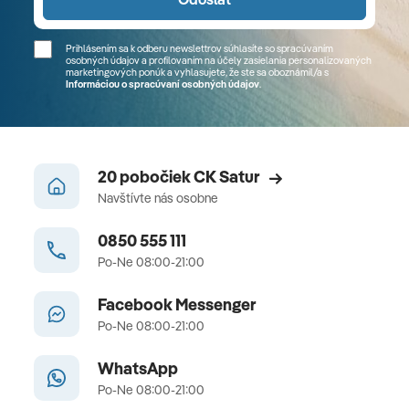
Prihlásením sa k odberu newslettrov súhlasíte so spracúvaním
osobných údajov a profilovaním na účely zasielania personalizovaných
marketingových ponúk a vyhlasujete, že ste sa
oboznámil/a
s
Informáciou o spracúvaní osobných údajov
.
20 pobočiek CK Satur
Navštívte nás osobne
0850 555 111
Po-Ne 08:00-21:00
Facebook Messenger
Po-Ne 08:00-21:00
WhatsApp
Po-Ne 08:00-21:00