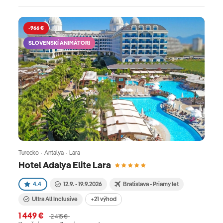
-966 €
SLOVENSKÍ ANIMÁTORI
Turecko · Antalya · Lara
Hotel Adalya Elite Lara
4.4
12.9. - 19.9.2026
Bratislava - Priamy let
Ultra All Inclusive
+21 výhod
1 449 €
2 415 €