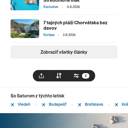
Exclusive
4.8.2026
7 tajných pláží Chorvátska bez
davov
Európa
2.8.2026
Zobraziť všetky články
2
So Saturom z týchto letísk
Viedeň
Budapešť
Bratislava
Koš