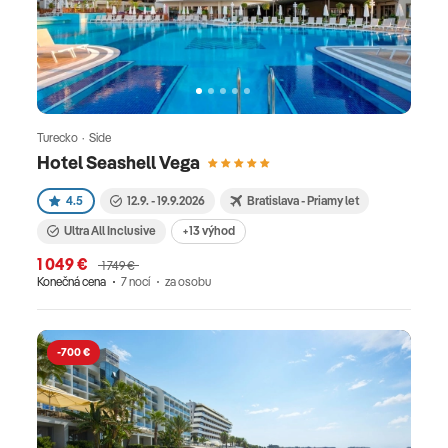
Turecko · Side
Hotel Seashell Vega
4.5
12.9. - 19.9.2026
Bratislava - Priamy let
Ultra All Inclusive
+13 výhod
1 049 €
1 749 €
Konečná cena
7 nocí
za osobu
-700 €