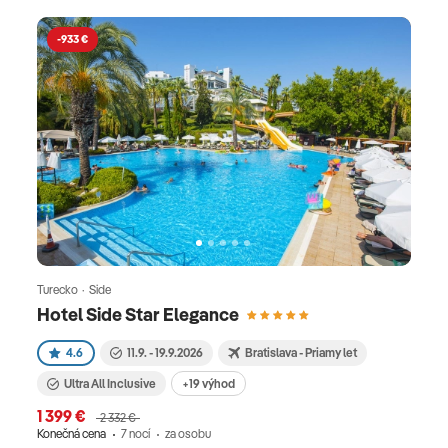
-933 €
Turecko · Side
Hotel Side Star Elegance
4.6
11.9. - 19.9.2026
Bratislava - Priamy let
Ultra All Inclusive
+19 výhod
1 399 €
2 332 €
Konečná cena
7 nocí
za osobu