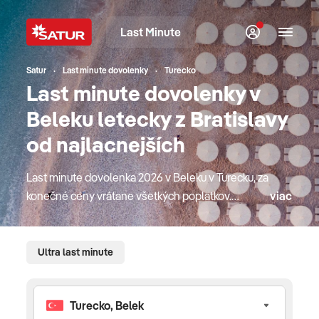
Last Minute
Satur
Last minute dovolenky
Turecko
Last minute dovolenky v
Beleku letecky z Bratislavy
od najlacnejších
Last minute dovolenka 2026 v Beleku v Turecku, za
konečné ceny vrátane všetkých poplatkov.
viac
Prinášame vám last minute ponuku s termínom
maximálne 14 dní pred odjazdom. Hľadáte
dovolenku, kde pláže sú pokryté bielym pieskom,
Ultra last minute
kde sa nachádza nádherný podmorský svet v
kontraste so zelenou prírodou na pobreží a
množstvom upravených golfových rezortov?