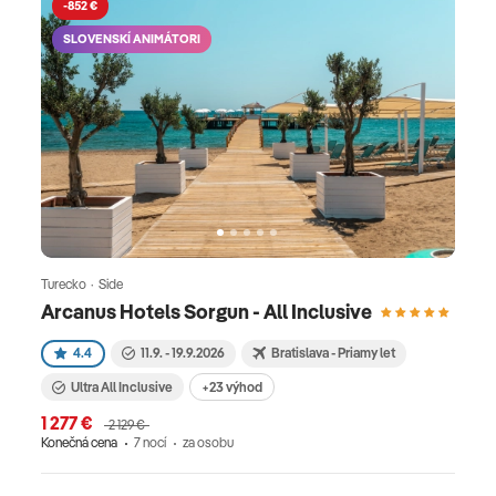
-852 €
SLOVENSKÍ ANIMÁTORI
Turecko · Side
Arcanus Hotels Sorgun - All Inclusive
4.4
11.9. - 19.9.2026
Bratislava - Priamy let
Ultra All Inclusive
+23 výhod
1 277 €
2 129 €
Konečná cena
7 nocí
za osobu