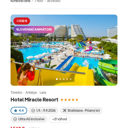
Konečná cena
7 nocí
za osobu
-1 032 €
SLOVENSKÍ ANIMÁTORI
Turecko · Antalya · Lara
Hotel Miracle Resort
4.4
1.9. - 9.9.2026
Bratislava - Priamy let
Ultra All Inclusive
+21 výhod