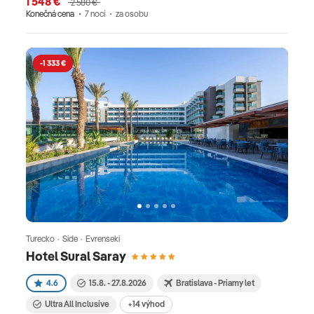
1 548 €
2 580 €
Konečná cena
7 nocí
za osobu
-1 333 €
Turecko · Side · Evrenseki
Hotel Sural Saray
4.6
15.8. - 27.8.2026
Bratislava - Priamy let
Ultra All Inclusive
+14 výhod