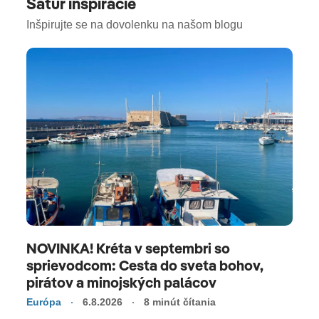
Satur inšpirácie
ohúri tyrkysovým morom, národnými parkmi ako
napríklad Plitvice a vyhlásené mesto Dubrovník
Inšpirujte se na dovolenku na našom blogu
je klenotom Jadranu. Piesočnaté zátoky a čistá
voda sú ideálne pre rodiny. Chutná kuchyňa a
aktívne dovolenky lákajú všetkých.
NOVINKA! Kréta v septembri so
sprievodcom: Cesta do sveta bohov,
pirátov a minojských palácov
Európa
6.8.2026
8 minút čítania