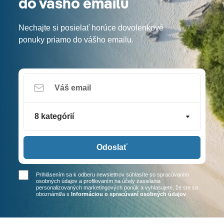
do vášho emailu
Nechajte si posielať horúce dovolenkové
ponuky priamo do vášho emailu.
8 kategórií
Odoslať
Prihlásením sa k odberu newslettrov súhlasíte so spracúvaním
osobných údajov a profilovaním na účely zasielania
personalizovaných marketingových ponúk a vyhlasujete, že ste sa
oboznámil/a
s
Informáciou o spracúvaní osobných údajov
.