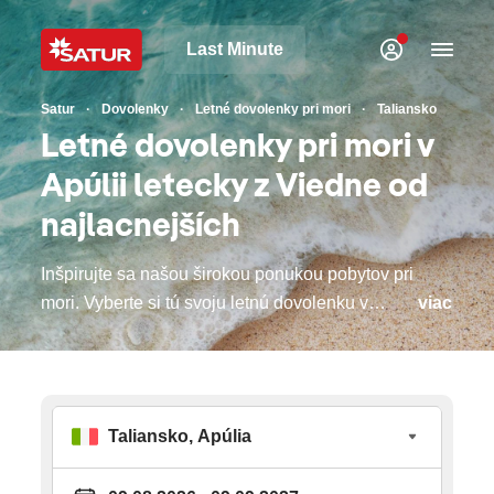
Last Minute
Satur
Dovolenky
Letné dovolenky pri mori
Taliansko
Letné dovolenky pri mori v
Apúlii letecky z Viedne od
najlacnejších
Inšpirujte sa našou širokou ponukou pobytov pri
mori. Vyberte si tú svoju letnú dovolenku v
viac
jednej z top európskych destinácií. Bude to
Cyprus alebo jeden z gréckych ostrovov, kde si
mytológia a krásne pláže podali ruky? Obľúbené
Turecko s najlepším all inclusive konceptom
alebo radšej krásny podmorský svet Červeného
mora v Egypte či hit minulého leta, "egyptský