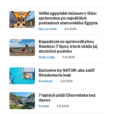
Veľké egyptské múzeum v Gíze:
sprievodca po najväčších
pokladoch starovekého Egypta
Naj vo svete
6.8.2026
Kapadócia so sprievodkyňou
Stankou: 7 tipov, ktoré ukážu jej
skutočnú podobu
Rady a tipy
5.8.2026
Exclusive by SATUR: ako zažiť
Stredomorie inak
Exclusive
4.8.2026
7 tajných pláží Chorvátska bez
davov
Európa
2.8.2026