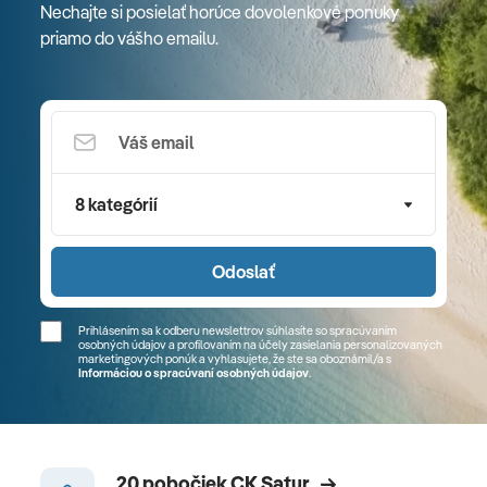
Nechajte si posielať horúce dovolenkové ponuky
priamo do vášho emailu.
8 kategórií
Odoslať
Prihlásením sa k odberu newslettrov súhlasíte so spracúvaním
osobných údajov a profilovaním na účely zasielania personalizovaných
marketingových ponúk a vyhlasujete, že ste sa
oboznámil/a
s
Informáciou o spracúvaní osobných údajov
.
20 pobočiek CK Satur