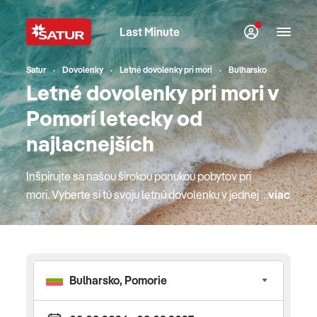
Last Minute
Satur
Dovolenky
Letné dovolenky pri mori
Bulharsko
Letné dovolenky pri mori v
Pomorí letecky od
najlacnejších
Inšpirujte sa našou širokou ponukou pobytov pri
mori. Vyberte si tú svoju letnú dovolenku v jednej z
viac
top európskych destinácií. Bude to Cyprus alebo
jeden z gréckych ostrovov, kde si mytológia a
krásne pláže podali ruky? Obľúbené Turecko s
najlepším all inclusive konceptom alebo radšej
krásny podmorský svet Červeného mora v Egypte
či hit minulého leta, "egyptský Karibik" v Marsa