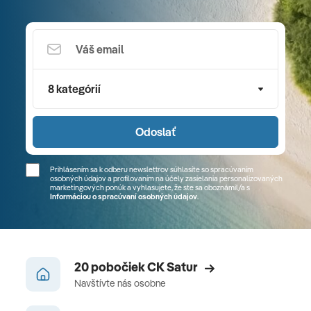
8 kategórií
Odoslať
Prihlásením sa k odberu newslettrov súhlasíte so spracúvaním
osobných údajov a profilovaním na účely zasielania personalizovaných
marketingových ponúk a vyhlasujete, že ste sa
oboznámil/a
s
Informáciou o spracúvaní osobných údajov
.
20 pobočiek CK Satur
Navštívte nás osobne