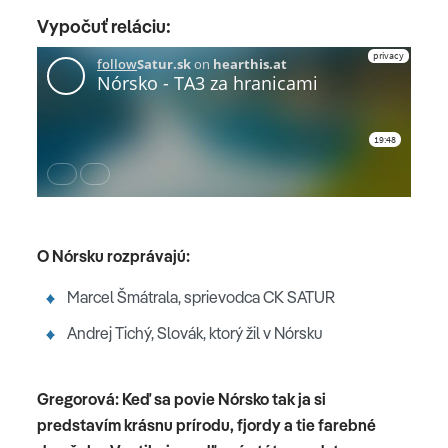
Vypočuť reláciu:
O Nórsku rozprávajú:
Marcel Šmátrala, sprievodca CK SATUR
Andrej Tichý, Slovák, ktorý žil v Nórsku
Gregorová: Keď sa povie Nórsko tak ja si
predstavím krásnu prírodu, fjordy a tie farebné