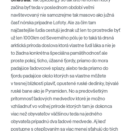
začína byť teda v poslednom období veľmi
navštevovaný nie samozrejme tak masovo ako južná
časť nórska prípadne Lofoty. Ale za čím tam
najčastejšie ľudia cestujú jednak už len to prostredie byť
už len 1000km od Severného pólu je to taká tá drsná
arktická príroda doslova ktorá vlastne ľudí láka a nie je
to žiadna konkrétna špeciálna pamätihodnosť ale
proste pokoj, ticho, úžasné fjordy, priamo do mora
padajúce ľadovcové splazy, alebo teda priamo do
fjordu padajúce okolo ktorých sa vlastne môžete
v tesnej blízkosti plaviť, opustené ruské dedinky, bývalé
ruské bane ako je Pyramiden. No a predovšetkým
prítomnosť ľadových medveďov ktoré je možno
vzhliadnuť vo voľnej prírode ktorých tam je dokonca
viac než obyvateľov väčšinou teda na jedného
obyvateľa pripadnú dva ľadové medvede. Aj keď
postupne s otepľovaním sa viac menej sťahujú do tých