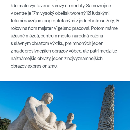
kde máte vyslovene zárezy na nechty. Samozrejme
v centre je 17m vysoký obelisk tvorený 121 ľudskými
telami navzájom poprepletanými z jedného kusu žuly, 16
rokov na ňom majster Vigeland pracoval. Potom máme
úžasné múzeá, centrum mesta, národná galéria
s slávnym obrazom výkriku, pre mnohých jeden
z najdepresívnejších obrazov vôbec, ale patrí medzi tie
najznámejšie obrazy, jeden z najvýznamnejších
obrazov expresionizmu.