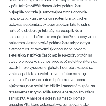
k pólu tak tým väčšia šanca vidieť polárnu žiaru.
Najlepšie obdobie je samozrejme zimné obdobie
možno už od vlastne konca septembra, od druhej
polovice septembra, október a potom také to úplne
najlepšie obdobie je február, marec, apríl. No a
samozrejme teda čím severnejšie keďže slnečný vietor
na ktorom vlastne vzniká polárna žiara tak pri dotyku
s atmosférou to tak veľmi zjednodušene poviem
z elektricky nabitých častíc ako je elektrón, protón sa
vlastne pri dotyku s atmosférou uvoľní elektrón ktorý sa
pozdvihne o vyššiu energetickú hodnotu a vzápätí sa
vráti naspäť tak sa uvoľní to svetlo fotón no a to je
vlastne priťahované potom k pólom severnému
a južnému, no a odtiaľ čím bližšie k samotnému pólu sa
dostaneme tak tým väčšia šanca je teda polárnu žiaru
zahliadnuť. A najlepšie adresy sú mesto Tromsø,
prípadne Alta ktoré dokonca býva označované ako