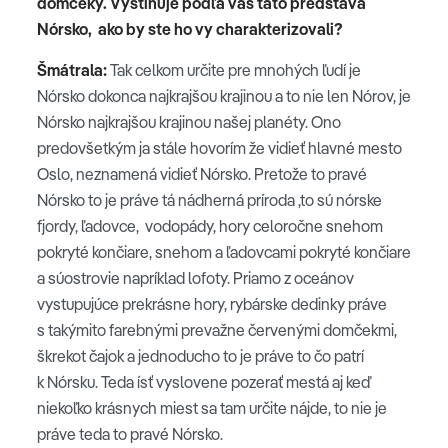
domčeky. Vystihuje podľa vás táto predstava
Nórsko, ako by ste ho vy charakterizovali?
Šmátrala:
Tak celkom určite pre mnohých ľudí je
Nórsko dokonca najkrajšou krajinou a to nie len Nórov, je
Nórsko najkrajšou krajinou našej planéty. Ono
predovšetkým ja stále hovorím že vidieť hlavné mesto
Oslo, neznamená vidieť Nórsko. Pretože to pravé
Nórsko to je práve tá nádherná príroda ,to sú nórske
fjordy, ľadovce, vodopády, hory celoročne snehom
pokryté končiare, snehom a ľadovcami pokryté končiare
a súostrovie napríklad lofoty. Priamo z oceánov
vystupujúce prekrásne hory, rybárske dedinky práve
s takýmito farebnými prevažne červenými domčekmi,
škrekot čajok a jednoducho to je práve to čo patrí
k Nórsku. Teda ísť vyslovene pozerať mestá aj keď
niekoľko krásnych miest sa tam určite nájde, to nie je
práve teda to pravé Nórsko.