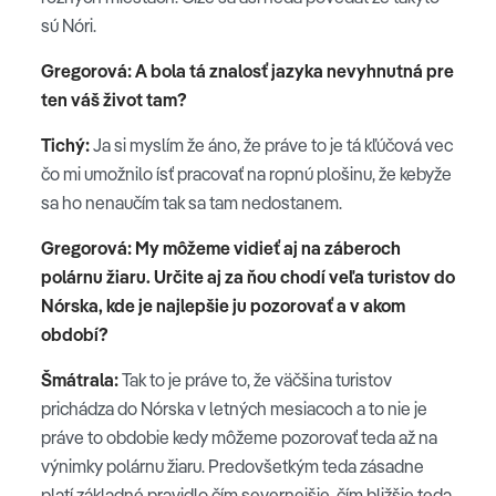
sú Nóri.
Gregorová: A bola tá znalosť jazyka nevyhnutná pre
ten váš život tam?
Tichý:
Ja si myslím že áno, že práve to je tá kľúčová vec
čo mi umožnilo ísť pracovať na ropnú plošinu, že kebyže
sa ho nenaučím tak sa tam nedostanem.
Gregorová: My môžeme vidieť aj na záberoch
polárnu žiaru. Určite aj za ňou chodí veľa turistov do
Nórska, kde je najlepšie ju pozorovať a v akom
období?
Šmátrala:
Tak to je práve to, že väčšina turistov
prichádza do Nórska v letných mesiacoch a to nie je
práve to obdobie kedy môžeme pozorovať teda až na
výnimky polárnu žiaru. Predovšetkým teda zásadne
platí základné pravidlo čím severnejšie, čím bližšie teda