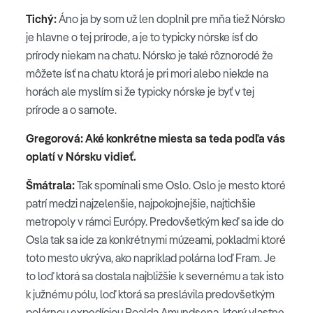
Tichý:
Áno ja by som už len doplnil pre mňa tiež Nórsko
je hlavne o tej prírode, a je to typicky nórske ísť do
prírody niekam na chatu. Nórsko je také rôznorodé že
môžete ísť na chatu ktorá je pri mori alebo niekde na
horách ale myslím si že typicky nórske je byť v tej
prírode a o samote.
Gregorová: Aké konkrétne miesta sa teda podľa vás
oplatí v Nórsku vidieť.
Šmátrala:
Tak spomínali sme Oslo. Oslo je mesto ktoré
patrí medzi najzelenšie, najpokojnejšie, najtichšie
metropoly v rámci Európy. Predovšetkým keď sa ide do
Osla tak sa ide za konkrétnymi múzeami, pokladmi ktoré
toto mesto ukrýva, ako napríklad polárna loď Fram. Je
to loď ktorá sa dostala najbližšie k severnému a tak isto
k južnému pólu, loď ktorá sa preslávila predovšetkým
polárnou expedíciou Roalda Amundsena, ktorý vlastne