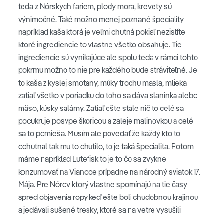
teda z Nórskych fariem, plody mora, krevety sú
výnimočné. Také možno menej poznané špeciality
napríklad kaša ktorá je veľmi chutná pokiaľ nezistíte
ktoré ingrediencie to vlastne všetko obsahuje. Tie
ingrediencie sú vynikajúce ale spolu teda v rámci tohto
pokrmu možno to nie pre každého bude stráviteľné. Je
to kaša z kyslej smotany, múky trochu masla, mlieka
zatiaľ všetko v poriadku do toho sa dáva slaninka alebo
mäso, kúsky salámy. Zatiaľ ešte stále nič to celé sa
pocukruje posype škoricou a zaleje malinovkou a celé
sa to pomieša. Musím ale povedať že každý kto to
ochutnal tak mu to chutilo, to je taká špecialita. Potom
máme napríklad Lutefisk to je to čo sa zvykne
konzumovať na Vianoce prípadne na národný sviatok 17.
Mája. Pre Nórov ktorý vlastne spomínajú na tie časy
spred objavenia ropy keď ešte boli chudobnou krajinou
a jedávali sušené tresky, ktoré sa na vetre vysušili