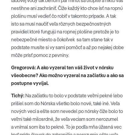
ľadovej vody tak behom pár minút sa utopíte a nikto vás
nestihne ani zachrániť. Čiže každý kto chce ísť na ropnú
plošinu musí vedieť čo robiť v takomto prípade. A tak
isto sa musí naučiť veľa rôznych bezpečnostných
pravidiel ktoré fungujú na ropnej plošine pretože je to
nebezpečné miesto a čokoľvek sa tam stane tak v
podstate musíte si vy sami pomôcť a až po nejakej dobe
môže prísť pomoc z pevniny.
Gregorová: A ako vyzeral ten váš život v nórsku
všeobecne? Ako možno vyzeral na začiatku a ako sa
postupne vyvíjal.
Tichý:
Na začiatku to bolo v podstate veľmi pekné lebo
prišiel som do Nórska všetko bolo nové, také iné. Veľa
nových vecí a ešte som nevedel po nórsky čiže bolo to
veľmi také milosrdné, že veľa veciam som nerozumel
a vnímal som iba to pekné. To je podľa mňa úžasná vec
keď príde človek do zahraničia a nerozumie ešte veľa