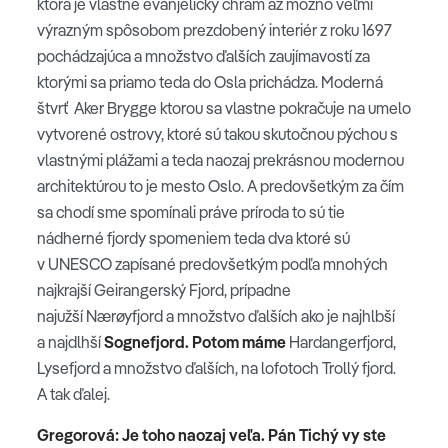
ktorá je vlastne evanjelický chrám až možno veľmi
výrazným spôsobom prezdobený interiér z roku 1697
pochádzajúca a množstvo ďalších zaujímavostí za
ktorými sa priamo teda do Osla prichádza. Moderná
štvrť Aker Brygge ktorou sa vlastne pokračuje na umelo
vytvorené ostrovy, ktoré sú takou skutočnou pýchou s
vlastnými plážami a teda naozaj prekrásnou modernou
architektúrou to je mesto Oslo. A predovšetkým za čím
sa chodí sme spomínali práve príroda to sú tie
nádherné fjordy spomeniem teda dva ktoré sú
v UNESCO zapísané predovšetkým podľa mnohých
najkrajší Geirangerský Fjord, prípadne
najužší Nærøyfjord a množstvo ďalších ako je najhlbší
a najdlhší
Sognefjord. Potom máme
Hardangerfjord,
Lysefjord a množstvo ďalších, na lofotoch Trollý fjord.
A tak ďalej.
Gregorová: Je toho naozaj veľa. Pán Tichý vy ste