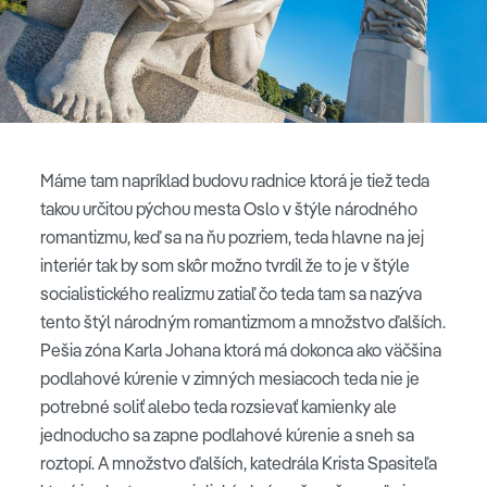
Máme tam napríklad budovu radnice ktorá je tiež teda
takou určitou pýchou mesta Oslo v štýle národného
romantizmu, keď sa na ňu pozriem, teda hlavne na jej
interiér tak by som skôr možno tvrdil že to je v štýle
socialistického realizmu zatiaľ čo teda tam sa nazýva
tento štýl národným romantizmom a množstvo ďalších.
Pešia zóna Karla Johana ktorá má dokonca ako väčšina
podlahové kúrenie v zimných mesiacoch teda nie je
potrebné soliť alebo teda rozsievať kamienky ale
jednoducho sa zapne podlahové kúrenie a sneh sa
roztopí. A množstvo ďalších, katedrála Krista Spasiteľa