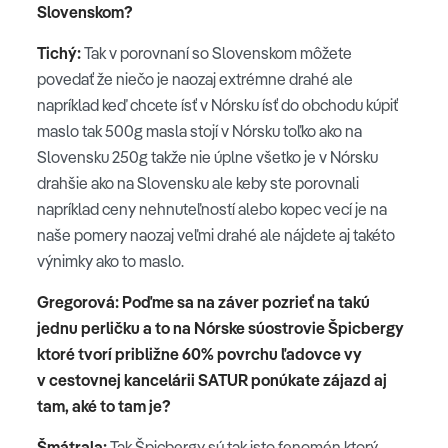
Slovenskom?
Tichý:
Tak v porovnaní so Slovenskom môžete
povedať že niečo je naozaj extrémne drahé ale
napríklad keď chcete ísť v Nórsku ísť do obchodu kúpiť
maslo tak 500g masla stojí v Nórsku toľko ako na
Slovensku 250g takže nie úplne všetko je v Nórsku
drahšie ako na Slovensku ale keby ste porovnali
napríklad ceny nehnuteľností alebo kopec vecí je na
naše pomery naozaj veľmi drahé ale nájdete aj takéto
výnimky ako to maslo.
Gregorová: Poďme sa na záver pozrieť na takú
jednu perličku a to na Nórske súostrovie Špicbergy
ktoré tvorí približne 60% povrchu ľadovce vy
v cestovnej kancelárii SATUR ponúkate zájazd aj
tam, aké to tam je?
Šmátrala:
Tak Špicbergy sú tak isto fenomén ktorý