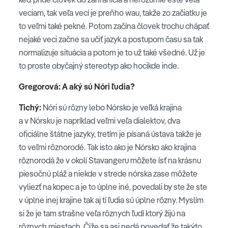
veciam, tak veľa vecí je preňho wau, takže zo začiatku je
to veľmi také pekné. Potom začína človek trochu chápať
nejaké veci začne sa učiť jazyk a postupom času sa tak
normalizuje situácia a potom je to už také všedné. Už je
to proste obyčajný stereotyp ako hocikde inde.
Gregorová: A aký sú Nóri ľudia?
Tichý:
Nóri sú rôzny lebo Nórsko je veľká krajina
a v Nórsku je napríklad veľmi veľa dialektov, dva
oficiálne štátne jazyky, tretím je písaná ústava takže je
to veľmi rôznorodé. Tak isto ako je Nórsko ako krajina
rôznorodá že v okolí Stavangeru môžete ísť na krásnu
piesočnú pláž a niekde v strede nórska zase môžete
vyliezť na kopec a je to úplne iné, povedali by ste že ste
v úplne inej krajine tak aj tí ľudia sú úplne rôzny. Myslím
si že je tam strašne veľa rôznych ľudí ktorý žijú na
rôznych miestach. Čiže sa asi nedá povedať že takýto