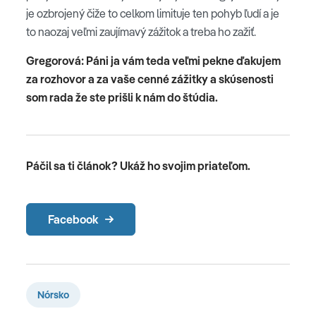
je ozbrojený čiže to celkom limituje ten pohyb ľudí a je
to naozaj veľmi zaujímavý zážitok a treba ho zažiť.
Gregorová: Páni ja vám teda veľmi pekne ďakujem
za rozhovor a za vaše cenné zážitky a skúsenosti
som rada že ste prišli k nám do štúdia.
Páčil sa ti článok? Ukáž ho svojim priateľom.
Facebook
Nórsko