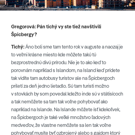
Gregorová: Pán tichý vy ste tiež navštívili
Špicbergy?
Tichý:
Áno boli sme tam tento rok v auguste a naozaj je
to veľmi krásne miesto kde môžete takú tú
bezprostrednú divú prírodu. Nie je to ako keď to
porovnám napríklad s Islandom, na Island keď prídete
tak vidíte tam autobusy turistov ale na Špicbergoch
priletí za deň jedno lietadlo. Sú tam turisti možno
v stovkách by som povedal kdežto inde sú v státisícoch
a tak nemôžete sa tam tak voľne pohybovať ako
napríklad na Islande. Na Islande môžete ísť kdekoľvek,
na Špicbergoch je také veľké množstvo ľadových
medveďov, že vlastne nemôžete sa len tak voľne
pohybovať musíte byť ozbrojený alebo s gajdom ktorý