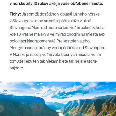
v nórsku žily 10 rokov aké ja vaše obľúbené miesto.
Tichý:
Ja som žil dosť dlho v oblasti južného nórska
v Stavangeri a mne sa veľmi páčia pláže v okolí
Stavangeru. Mám rád more sú tam veľmi pekné zákutia
kde sú krásne majáky a veľmi rád chodím na miesta ako
bolo napríklad spomenuté Preikestolen alebo
Mongefossen je krásny vodopád kúsok od Stavangeru.
V Nórsku je naozaj veľmi veľa krásnych miest a verím
tomu že keby len tak niekam idete tak nejaké určite
nájdete.