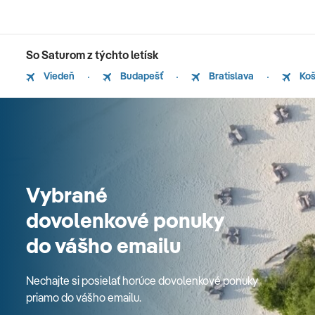
So Saturom z týchto letísk
Viedeň
Budapešť
Bratislava
Koš
Vybrané
dovolenkové ponuky
do vášho emailu
Nechajte si posielať horúce dovolenkové ponuky
priamo do vášho emailu.