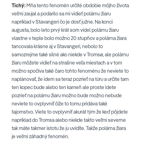
Tichý:
Mňa tento fenomén určité obdobie môjho života
veľmi zaujal a podarilo sa mi vidieť polárnu žiaru
napríklad v Stavangeri čo je dosť južne. Na konci
augusta, bolo leto prvý krát som videl polárnu žiaru
vlastne v teple bolo možno 20 stupňov a polárna žiara
tancovala krásne aj v Stavangeri, nebolo to
samozrejme také silné ako niekde v Tromsø, ale polárnu
žiaru môžete vidieť na strašne veľa miestach a v tom
možno spočíva také čaro tohto fenoménu že neviete to
naplánovať, že idem sa teraz pozrieť na túru a určite tam
ten kopec bude alebo ten kameň ale proste idete
pozrieť na polárnu žiaru možno bude možno nebude
neviete to ovplyvniť čiže to tomu pridáva také
tajomstvo. Viete to ovplyvniť akurát tým že keď pôjdete
napríklad do Tromsa alebo niekde takto veľmi severne
tak máte takmer istotu že ju uvidíte. Takže polárna žiara
je veľmi záhadný fenomén.