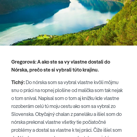
Gregorová: A ako ste sa vy vlastne dostali do
Nórska, prečo ste si vybrali túto krajinu.
Tichý:
Do nórska som sa vybral vlastne kvôli môjmu
snu o práci na ropnej plošine od malička som tak nejak
o tom sníval. Napísal som o tom aj knižku kde vlastne
rozoberám celú tú moju cestu ako som sa vybral zo
Slovenska. Obyčajný chalan z paneláku a išiel som do
nórska prekonal vlastne všetky tie počiatočné
problémy a dostal sa vlastne k tej práci. Čiže išiel som