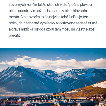
severných končín takže skôr ich vidieť počas plavieb
okolo súostrovia než teda priamo v okolí hlavného
mesta. Ale hovorím to čo najviac ťahá ľudí to je ten
pokoj, tie nádherné vyhliadky a vyslovene teda tá drsná
a dravá arktická príroda ktorú tam môžu na vlastnej koži
precítiť.