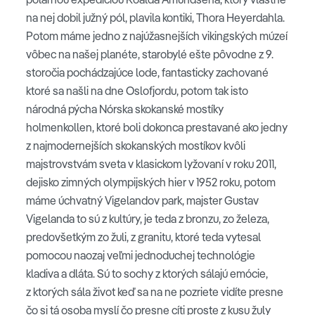
na nej dobil južný pól, plavila kontiki, Thora Heyerdahla.
Potom máme jedno z najúžasnejších vikingských múzeí
vôbec na našej planéte, starobylé ešte pôvodne z 9.
storočia pochádzajúce lode, fantasticky zachované
ktoré sa našli na dne Oslofjordu, potom tak isto
národná pýcha Nórska skokanské mostíky
holmenkollen, ktoré boli dokonca prestavané ako jedny
z najmodernejších skokanských mostíkov kvôli
majstrovstvám sveta v klasickom lyžovaní v roku 2011,
dejisko zimných olympijských hier v 1952 roku, potom
máme úchvatný Vigelandov park, majster Gustav
Vigelanda to sú z kultúry, je teda z bronzu, zo železa,
predovšetkým zo žuli, z granitu, ktoré teda vytesal
pomocou naozaj veľmi jednoduchej technológie
kladiva a dláta. Sú to sochy z ktorých sálajú emócie,
z ktorých sála život keď sa na ne pozriete vidíte presne
čo si tá osoba myslí čo presne cíti proste z kusu žuly