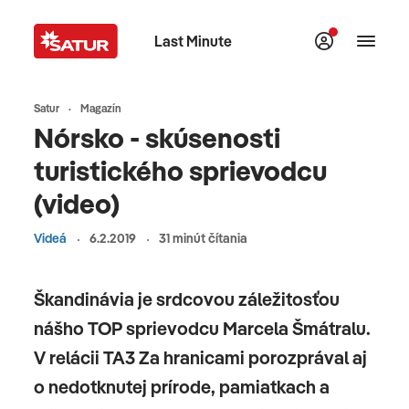
Last Minute
Satur
Magazín
Nórsko - skúsenosti
turistického sprievodcu
(video)
Videá
6.2.2019
31 minút čítania
Škandinávia je srdcovou záležitosťou
nášho TOP sprievodcu Marcela Šmátralu.
V relácii TA3 Za hranicami porozprával aj
o nedotknutej prírode, pamiatkach a