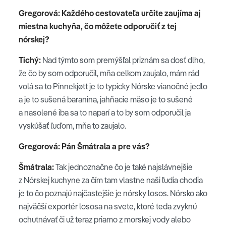
Gregorová: Každého cestovateľa určite zaujíma aj
miestna kuchyňa, čo môžete odporučiť z tej
nórskej?
Tichý:
Nad týmto som premýšľal priznám sa dosť dlho,
že čo by som odporučil, mňa celkom zaujalo, mám rád
volá sa to Pinnekjøtt je to typicky Nórske vianočné jedlo
a je to sušená baranina, jahňacie mäso je to sušené
a nasolené iba sa to naparí a to by som odporučil ja
vyskúšať ľuďom, mňa to zaujalo.
Gregorová: Pán Šmátrala a pre vás?
Šmátrala:
Tak jednoznačne čo je také najslávnejšie
z Nórskej kuchyne za čím tam vlastne naši ľudia chodia
je to čo poznajú najčastejšie je nórsky losos. Nórsko ako
najväčší exportér lososa na svete, ktoré teda zvyknú
ochutnávať či už teraz priamo z morskej vody alebo