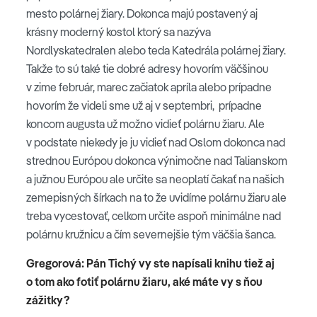
mesto polárnej žiary. Dokonca majú postavený aj
krásny moderný kostol ktorý sa nazýva
Nordlyskatedralen alebo teda Katedrála polárnej žiary.
Takže to sú také tie dobré adresy hovorím väčšinou
v zime február, marec začiatok apríla alebo prípadne
hovorím že videli sme už aj v septembri, prípadne
koncom augusta už možno vidieť polárnu žiaru. Ale
v podstate niekedy je ju vidieť nad Oslom dokonca nad
strednou Európou dokonca výnimočne nad Talianskom
a južnou Európou ale určite sa neoplatí čakať na našich
zemepisných šírkach na to že uvidíme polárnu žiaru ale
treba vycestovať, celkom určite aspoň minimálne nad
polárnu kružnicu a čím severnejšie tým väčšia šanca.
Gregorová: Pán Tichý vy ste napísali knihu tiež aj
o tom ako fotiť polárnu žiaru, aké máte vy s ňou
zážitky?