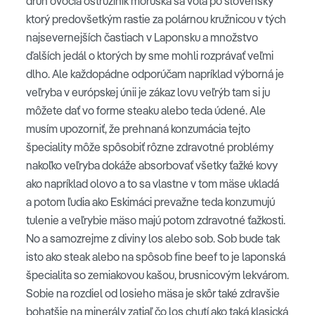
druh ovocia ostružiník moruška sa volá po slovensky
ktorý predovšetkým rastie za polárnou kružnicou v tých
najsevernejších častiach v Laponsku a množstvo
ďalších jedál o ktorých by sme mohli rozprávať veľmi
dlho. Ale každopádne odporúčam napríklad výborná je
veľryba v európskej únii je zákaz lovu veľrýb tam si ju
môžete dať vo forme steaku alebo teda údené. Ale
musím upozorniť, že prehnaná konzumácia tejto
špeciality môže spôsobiť rôzne zdravotné problémy
nakoľko veľryba dokáže absorbovať všetky ťažké kovy
ako napríklad olovo a to sa vlastne v tom mäse ukladá
a potom ľudia ako Eskimáci prevažne teda konzumujú
tulenie a veľrybie mäso majú potom zdravotné ťažkosti.
No a samozrejme z diviny los alebo sob. Sob bude tak
isto ako steak alebo na spôsob fine beef to je laponská
špecialita so zemiakovou kašou, brusnicovým lekvárom.
Sobie na rozdiel od losieho mäsa je skôr také zdravšie
bohatšie na minerály zatiaľ čo los chutí ako taká klasická