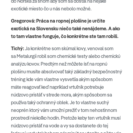
do Nórska za snom aby som sa dostal na nejaké
exotické miesto čo u nás nebolo možné.
Gregorová: Práca na ropnej plošine je určite
exotická na Slovensku niečo také nenájdeme. A ako
to tam vlastne funguje, čo konkrétne ste tam robili.
Tichý:
Ja konkrétne som skúmal kovy, venoval som
sa Metalurgii robil som chemické testy alebo chemickú
analýzu kovov. Predtým než môžete ísť na ropnú
plošinu musíte absolvovať taký základný bezpečnostný
tréning kde vám vlastne vysvetlia akým spôsobom
máte reagovať keď napríklad vrtuľník potrebuje
núdzovo pristáť v strede mora, akým spôsobom sa
používa taký ochranný oblek. Je to vlastne suchý
neoprén ktorý vám umožní prežiť v tom nehostinnom
prostredí niekoľko hodín. Pretože keby ten vrtuľník musí
núdzovo pristáť na vode a vy sa dostanete do tej