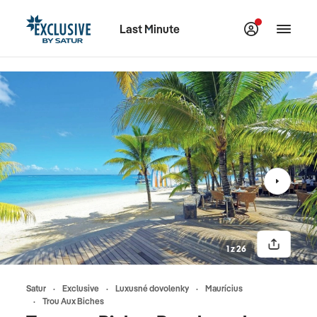
Last Minute
1 z 26
Satur
Exclusive
Luxusné dovolenky
Maurícius
Trou Aux Biches