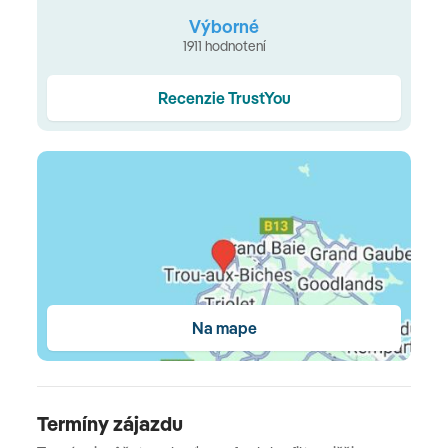
Typy izieb
Výborné
Junior Suite
(63 m²) a
Tropical Junior Suite
(70 m²) na
1911 hodnotení
1. poschodí s výhľadom do záhrady alebo na bazén •
vonkajšia sprcha • pre väčšie rodiny
2-Bedroom Family
Recenzie TrustYou
Suite
(94 m²) na prízemí • extra sprcha, WC a spálňa • s
výhľadom do záhrady alebo na more • blízko pri pláži a
s privátnym bazénom
Pool Beachfront Suite
(102 m²) a
Senior Pool Beachfront Suite
(163 m²) s oddelenou
spálňou majú extra sprchu a spálňu, vhodné pre rodinu
až s 3 deťmi
Stravovanie
Na mape
Raňajky formou bohatých bufetových stolov • možnosť
doplatku na polpenziu - večere bufet v hlavnej
reštaurácii alebo servírované menu v à la carte
reštauráciách (vybrané jedlá, čiastočne za doplatok) •
Termíny zájazdu
Escape Package : plná penzia • vybrané alkoholické a