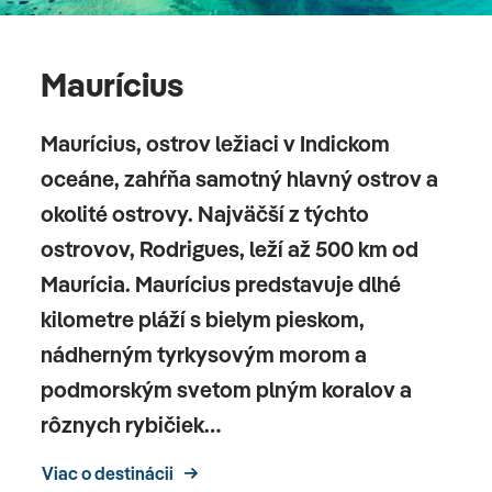
Maurícius
Maurícius, ostrov ležiaci v Indickom
oceáne, zahŕňa samotný hlavný ostrov a
okolité ostrovy. Najväčší z týchto
ostrovov, Rodrigues, leží až 500 km od
Maurícia. Maurícius predstavuje dlhé
kilometre pláží s bielym pieskom,
nádherným tyrkysovým morom a
podmorským svetom plným koralov a
rôznych rybičiek…
Viac o destinácii