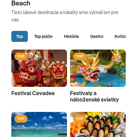
Beach
Tieto lákavé destinacie a lokality sme vybrali len pre
vás.
Top
Top pláže
História
Gastro
Kultúra
TOP
TOP
Festival Cavadee
Festivaly a
náboženské sviatky
TOP
TOP