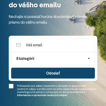
do vášho emailu
Nechajte si posielať horúce dovolenkové ponuky
priamo do vášho emailu.
8 kategórií
Odoslať
Prihlásením sa k odberu newslettrov súhlasíte so spracúvaním
osobných údajov a profilovaním na účely zasielania personalizovaných
marketingových ponúk a vyhlasujete, že ste sa
oboznámil/a
s
Informáciou o spracúvaní osobných údajov
.