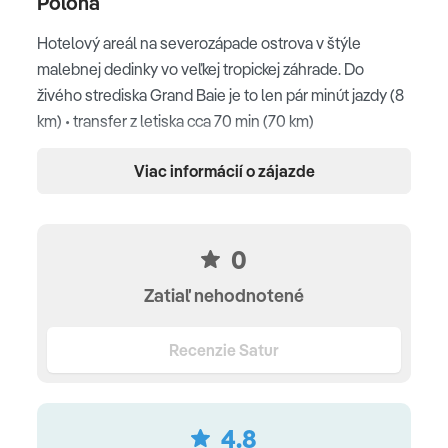
Poloha
Hotelový areál na severozápade ostrova v štýle
malebnej dedinky vo veľkej tropickej záhrade. Do
živého strediska Grand Baie je to len pár minút jazdy (8
km) • transfer z letiska cca 70 min (70 km)
Pláž
Viac informácií o zájazde
Prírodná, 2 km dlhá pláž s jemným pieskom • ležadlá a
slnečníky zadarmo
0
Ubytovanie
Zatiaľ nehodnotené
moderne zariadené • kompletne vybavená kúpeľňa •
Recenzie Satur
separátne WC • klimatizácia • stropný ventilátor • SAT-
TV • trezor • minibar• rýchlovarná kanvicu • balkón • Wi-
Fi
4.8