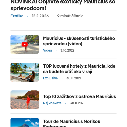
NOVINKA! Objavte exotický Maurícius so
sprievodcom!
Exotika
12.2.2026
9 minút čítania
Maurícius - skúsenosti turistického
sprievodcu (video)
Videá
3.10.2022
TOP luxusné hotely z Maurícia, kde
sa budete cítiť ako v raji
Exclusive
30.11.2021
Top 10 zážitkov z ostrova Maurícius
Naj vo svete
30.11.2021
Tour de Maurícius s Norikou
Fedorovou