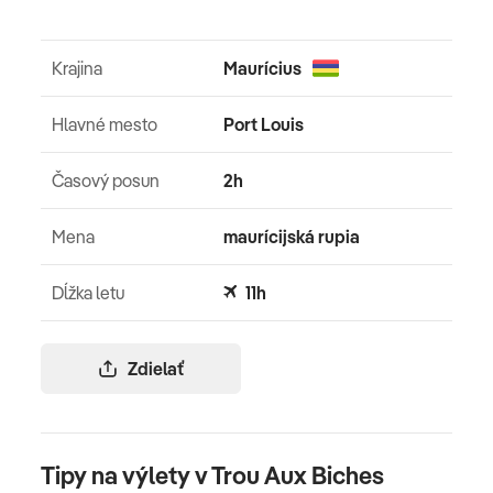
Krajina
Maurícius
Hlavné mesto
Port Louis
Časový posun
2h
Mena
maurícijská rupia
Dĺžka letu
11h
Zdielať
Tipy na výlety v Trou Aux Biches