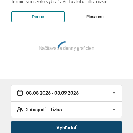
Termín si môžete vybrať z grafu alebo filtra nižšie
nealkoholické nápoje • popoludní káva, čaj a drobné
občerstvenie• minibar (vybrané nápoje) •
Oasis
Denne
Mesačne
(hlavná reštaurácia s bohatým bufetom a extra
bufetom pre deti, live cooking) • à la carte reštaurácie
The Deck
(stredomorské špeciality) •
Caravelle
(medzinárodná kuchyňa) •
Il Corallo
(talianska)•
Blue
Načítava sa denný graf cien
Ginger
(thajská) •
Mahiya
(indická) • pool bar • snackbar
Vybavenie a služby hotela
recepcia 24 hodín • 3 bazény • obchod so suvenírmi •
butik • klenotníctvo • kaderníctvo • internet: WLAN/WiFi
• služby práčovne • služba concierge • 6 reštaurácií • 2
sauny • veľkosť wellness 1000m2 • tenisové kurty •
fitness centrum • škola potápania PADI • škola
surfovania • golf • windsurfing • plachtenie • katamarán
• kajak • vodné lyže • cyklistika • 333 izieb
Vyhľadať