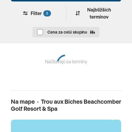
Pre deti
Najbližších
Filter
2
termínov
Detský klub • detské ihrisko • detský bazén • detské
menu
Cena za celú skupinu
Oficiálne hodnotenie
*****
Načítavajú sa termíny
Na mape · Trou aux Biches Beachcomber
Golf Resort & Spa