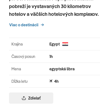
pobreží je vystavaných 30 kilometrov
hotelov a väčších hotelových komplexov.
Viac o destinácii
Krajina
Egypt
Časový posun
1h
Mena
egyptská libra
Dĺžka letu
4h
Zdielať