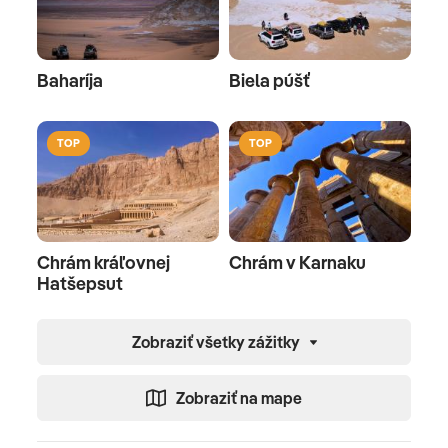
Baharíja
Biela púšť
TOP
TOP
Chrám kráľovnej
Chrám v Karnaku
Hatšepsut
Zobraziť všetky zážitky
Zobraziť na mape