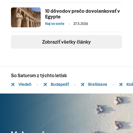
10 dôvodov prečo dovolenkovať v
Egypte
Naj vo svete
27.5.2026
Zobraziť všetky články
So Saturom z týchto letísk
Viedeň
Budapešť
Bratislava
Koš