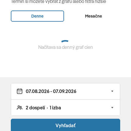
Termín si môžete vybrať z grafu alebo filtra nižšie
manželskou posteľou alebo oddelenými posteľami)
Denne
Mesačne
Junior Swim-up Suite
(43 m², suita s priamym vstupom
do bazéna)
Lexi Suite
(43 m², suita s veľkou posteľou, kúpeľňa so
sprchou, sedacia časť, terasa s jedálenským stolom a
Načítava sa denný graf cien
prístupom k spoločnému bazénu)
Tucana Suite
(50 - 67 m², suita s veľkou posteľou,
kúpeľňa so sprchou, sedacia časť, terasa s jedálenským
stolom a prístupom k súkromnému bazénu)
Executive Jacuzzi Suite
(100 m²,2 miestnosti: izba s
manželskou posteľou a izba s dvomi oddelenými
lôžkami, 2 kúpeľne, súkromná jacuzzi, balkón, max. 4
osoby) Po rezervácii tejto suity na vás čaká exkluzívny
prístup a privilégiá Royal Club.
Vyhľadať