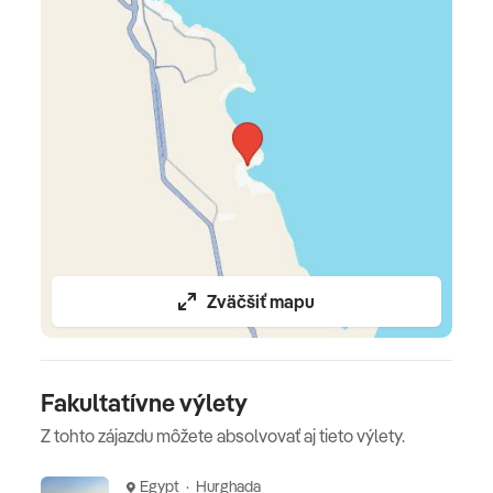
majú možnosť raňajkovať výhradne v "Royal Lounge" •
À la carte reštaurácia "Lucina" je otvorená ako snack bar
24 hodín denne (alkoholické nápoje sa nepodávajú
medzi 6:00 a 10:00) • vybrané alkoholické a
nealkoholické nápoje sa podávajú v hotelových baroch
od 10:00 do 18:00 alebo od 18:00 do pol noci
Vybavenie a služby hotela
recepcia 24/7 • Wi -Fi (zdarma) • spa centrum • 3
bazény • lekár ( za poplatok) • denné a večerné
Zväčšiť mapu
animácie
REŠTAURÁCIE
4 à la carte reštaurácie ("Lucina" a "Gaia" -
Fakultatívne výlety
medzinárodná kuchyňa, "Yades" - grécka kuchyňa) na
Z tohto zájazdu môžete absolvovať aj tieto výlety.
raňajky, obed a večeru • pre členov Royal Club je k
dispozícii à la carte reštaurácia Royal Club, ktorá ponúka
Egypt · Hurghada