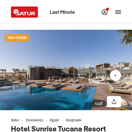
Last Minute
VÍZA V CENE
1 z 21
Satur
Dovolenky
Egypt
Hurghada
Hotel Sunrise Tucana Resort