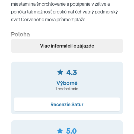
miestami na šnorchlovanie a potápanie v zálive a
ponúka tak možnosť preskúmať úchvatný podmorský
svet Červeného mora priamo z pláže.
Poloha
Viac informácií o zájazde
cca 23 km od letiska Hurghada • cca 28 km od ostrova
Giftun • cca 27 km od prístavu New Marina
Pláž
4.3
súkromná hotelová pláž s jemným pieskom aj v mori •
Výborné
pozvoľný vstup do mora • slnečníky a ležadlá (zdarma) •
1 hodnotenie
plážové osušky (zdarma) • vodné športy (za poplatok)
Recenzie Satur
Ubytovanie
klimatizácia • Wi -Fi (zdarma) • kúpeľňa s WC • sušič
5.0
vlasov • telefón • LED TV • trezor (zdarma) • kanvica,