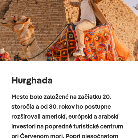
Hurghada
Mesto bolo založené na začiatku 20.
storočia a od 80. rokov ho postupne
rozširovali americkí, európski a arabskí
investori na popredné turistické centrum
pri Červenom mori. Popri piesočnatom