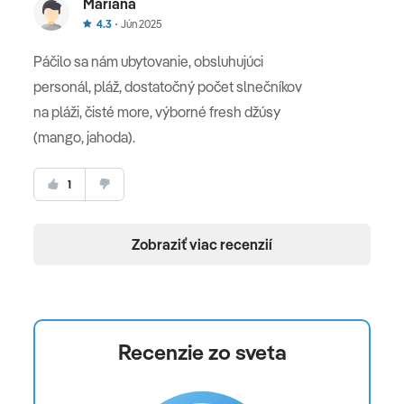
Mariana
4.3
Jún 2025
leteckú dopravu, 7x (resp. 10x, 14x ) ubytovanie,
stravovanie podľa typu kapacity, poistenie
Páčilo sa nám ubytovanie, obsluhujúci
insolventnosti, delegáta CK , servisné poplatky
personál, pláž, dostatočný počet slnečníkov
(letiskové poplatky, bezpečnostná taxa, iné poplatky
na pláži, čisté more, výborné fresh džúsy
súvisiace s vykonaním leteckej dopravy a transfery),
(mango, jahoda).
palivový príplatok
1
Celková cena nezahŕňa
komplexné cestovné poistenie - viac informácii
Zobraziť viac recenzií
dostanete vo vašej CK
Oficiálne hodnotenie
*****
Recenzie zo sveta