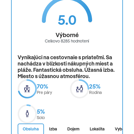
5.0
Výborné
Celkovo 8285 hodnotení
Vynikajúci na cestovnaie s priateľmi. Sa
nachádza v blízkosti nákupných miest a
pláže. Fantastická obsluha. Úžasná izba.
Miesto s úžasnou atmosférou.
70%
25%
Pre páry
Rodina
5%
Solo
Obsluha
Izba
Dojem
Lokalita
Vybaveno