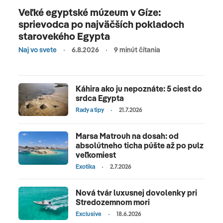
Veľké egyptské múzeum v Gíze:
sprievodca po najväčších pokladoch
starovekého Egypta
Naj vo svete
6.8.2026
9 minút čítania
Káhira ako ju nepoznáte: 5 ciest do
srdca Egypta
Rady a tipy
21.7.2026
Marsa Matrouh na dosah: od
absolútneho ticha púšte až po pulz
veľkomiest
Exotika
2.7.2026
Nová tvár luxusnej dovolenky pri
Stredozemnom mori
Exclusive
18.6.2026