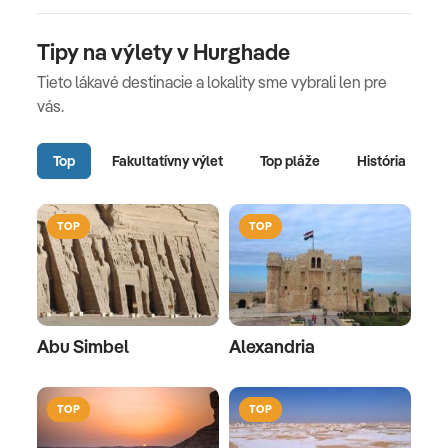
Tipy na výlety v Hurghade
Tieto lákavé destinacie a lokality sme vybrali len pre
vás.
Top
Fakultatívny výlet
Top pláže
História
TOP
TOP
Abu Simbel
Alexandria
TOP
TOP