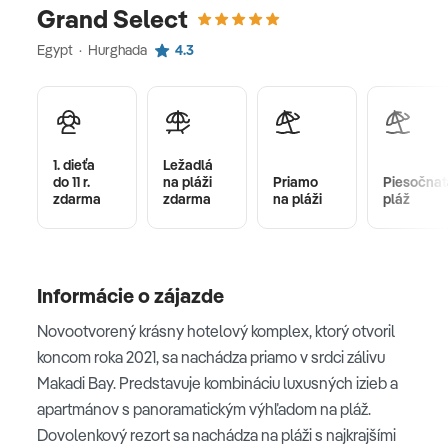
Grand Select
Egypt · Hurghada
4.3
1. dieťa
Ležadlá
do 11 r.
na pláži
Priamo
Piesočnat
zdarma
zdarma
na pláži
pláž
Informácie o zájazde
Novootvorený krásny hotelový komplex, ktorý otvoril
koncom roka 2021, sa nachádza priamo v srdci zálivu
Makadi Bay. Predstavuje kombináciu luxusných izieb a
apartmánov s panoramatickým výhľadom na pláž.
Dovolenkový rezort sa nachádza na pláži s najkrajšími