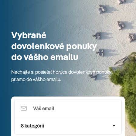
Vybrané
dovolenkové ponuky
do vášho emailu
Nechajte si posielať horúce dovolenkové ponuky
priamo do vášho emailu.
8 kategórií