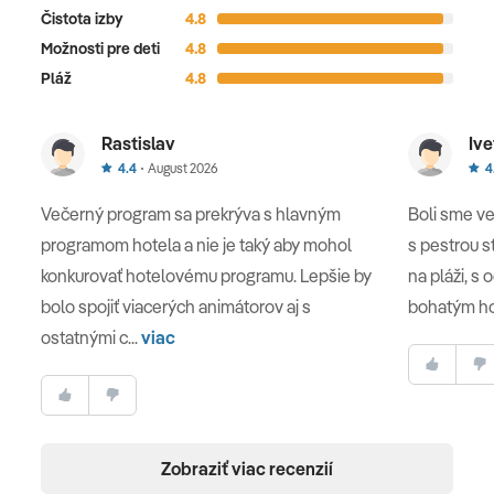
Čistota izby
4.8
Možnosti pre deti
4.8
Pláž
4.8
Rastislav
Ive
4.4
August 2026
4
Večerný program sa prekrýva s hlavným
Boli sme veľ
programom hotela a nie je taký aby mohol
s pestrou s
konkurovať hotelovému programu. Lepšie by
na pláži, s
bolo spojiť viacerých animátorov aj s
bohatým h
ostatnými c...
viac
Zobraziť viac recenzií