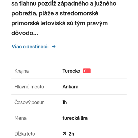
sa tiahnu pozdĺž západného a južného
pobrežia, pláže a stredomorské
prímorské letoviská sú tým pravým
dôvodo…
Viac o destinácii
Krajina
Turecko
Hlavné mesto
Ankara
Časový posun
1h
Mena
turecká líra
Dĺžka letu
2h