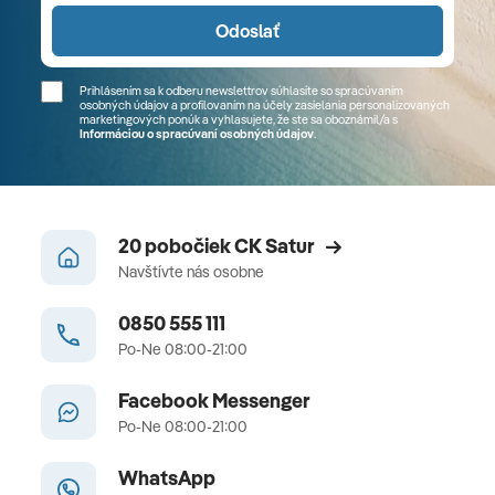
Odoslať
Prihlásením sa k odberu newslettrov súhlasíte so spracúvaním
osobných údajov a profilovaním na účely zasielania personalizovaných
marketingových ponúk a vyhlasujete, že ste sa
oboznámil/a
s
Informáciou o spracúvaní osobných údajov
.
20 pobočiek CK Satur
Navštívte nás osobne
0850 555 111
Po-Ne 08:00-21:00
Facebook Messenger
Po-Ne 08:00-21:00
WhatsApp