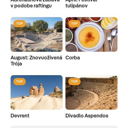
v podobe raftingu
tulipánov
TOP
TOP
August: Znovuoživená
Corba
Trója
TOP
TOP
Devrent
Divadlo Aspendos