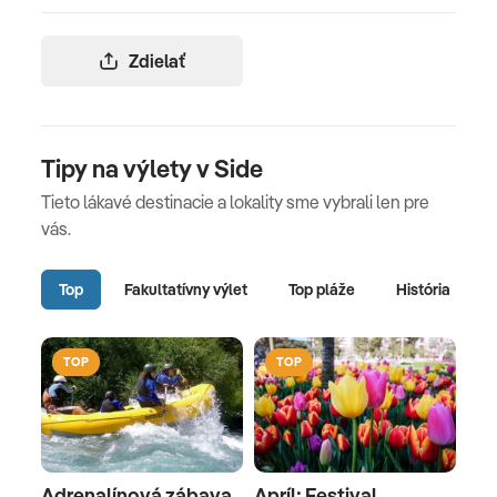
Zdielať
Tipy na výlety v Side
Tieto lákavé destinacie a lokality sme vybrali len pre
vás.
Top
Fakultatívny výlet
Top pláže
História
TOP
TOP
Adrenalínová zábava
Apríl: Festival