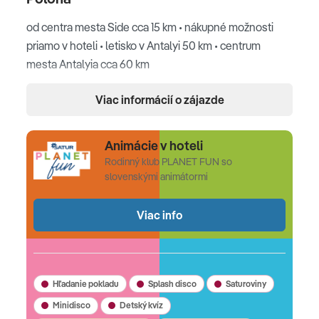
od centra mesta Side cca 15 km • nákupné možnosti
priamo v hoteli • letisko v Antalyi 50 km • centrum
mesta Antalyia cca 60 km
Pláž
Viac informácií o zájazde
piesočnatá pláž cca 200m od recepcie hotela,
Animácie v hoteli
dostupná cestičkou cez areál alebo hotelovým
Rodinný klub PLANET FUN so
mikrobusom • ležadlá, slnečníky a osušky zdarma •
slovenskými animátormi
vodné športy (za poplatok) • bar na pláži
Viac info
Ubytovanie
centrálna klimatizácia • kúpeľňa • sušič vlasov • SAT TV •
WiFi (zdarma) • trezor (zdarma) • minibar (denne
dopĺňaný nealkoholickými nápojmi a pivom) • kávový a
Hľadanie pokladu
Splash disco
Saturoviny
čajový set • župany a papuče • balkón
Minidisco
Detský kvíz