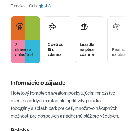
Turecko · Side
4.8
2 deti do
Ležadlá
2
15 r.
na pláži
Priamo
slovenskí
zdarma
zdarma
na pláži
animátori
Informácie o zájazde
Hotelový komplex s areálom poskytujúcim množstvo
miest na oddych a relax, ale aj aktivity, ponúka
tobogány a splash park pre deti, množstvo nákupných
možností pre dospelých a nádhernú pláž pre všetkých.
Poloha