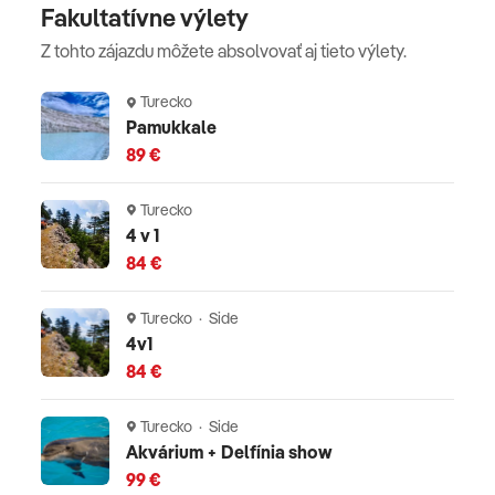
Fakultatívne výlety
Z tohto zájazdu môžete absolvovať aj tieto výlety.
Turecko
Pamukkale
89 €
Turecko
4 v 1
84 €
Turecko · Side
4v1
84 €
Turecko · Side
Akvárium + Delfínia show
99 €