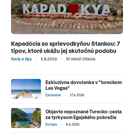
Kapadócia so sprievodkyňou Stankou: 7
tipov, ktoré ukážu jej skutočnú podobu
Rady a tipy
5.8.2026
10 minút čítania
Exkluzívna dovolenka v "tureckom
Las Vegas"
Exclusive
17.6.2026
Objavte nepoznané Turecko: cesta
za tyrkysom Egejského pobrežia
Európa
8.6.2026