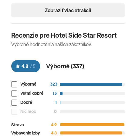
Zobraziť viac atrakcií
Recenzie pre Hotel Side Star Resort
Vybrané hodnotenia našich zákazníkov.
Výborné (
337
)
4.8
/
5
Výborné
323
Veľmi dobré
13
Dobré
1
Nič moc
0
Strava
4.9
Vybavenie izby
4.8