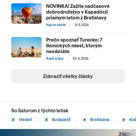
NOVINKA! Zažite nadčasové
dobrodružstvo v Kapadócii
priamym letom z Bratislavy
Naj vo svete
8.5.2026
Prečo spoznať Turecko: 7
ikonických miest, ktorým
neodoláte
Rady a tipy
30.4.2026
Zobraziť všetky články
So Saturom z týchto letísk
Viedeň
Budapešť
Bratislava
Koš