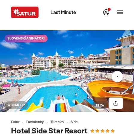
Last Minute
SLOVENSKÍ ANIMÁTORI
NÁŠ TIP
1 z 26
Satur
Dovolenky
Turecko
Side
Hotel Side Star Resort