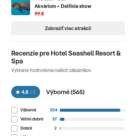
Akvárium + Delfínia show
99 €
Zobraziť viac atrakcií
Recenzie pre Hotel Seashell Resort &
Spa
Vybrané hodnotenia našich zákazníkov.
Výborné (
565
)
4.8
/
5
Výborné
524
Veľmi dobré
37
Dobré
2