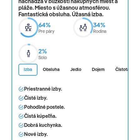
nachádza v blízkosti nákupných miest a
pláže. Miesto s úžasnou atmosférou.
Fantastická obsluha. Úžasná izba.
64%
34%
Pre páry
Rodina
2%
Solo
Izba
Obsluha
Jedlo
Dojem
Čistota
Priestranné izby.
Čisté izby.
Pohodlné postele.
Čistá kúpeľňa.
Dobrá kuchynka.
Nové izby.