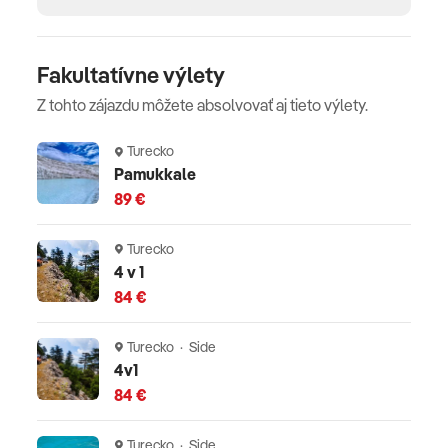
Komplexné cestovné poistenie - viac informácií v CK.
Fakultatívne výlety
Oficiálne hodnotenie
Z tohto zájazdu môžete absolvovať aj tieto výlety.
*****
Turecko
Pamukkale
89 €
Turecko
4 v 1
84 €
Turecko · Side
4v1
84 €
Turecko · Side