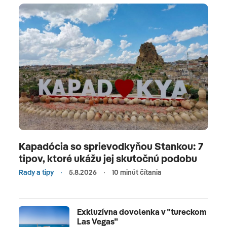
Kapadócia so sprievodkyňou Stankou: 7
tipov, ktoré ukážu jej skutočnú podobu
Rady a tipy
5.8.2026
10 minút čítania
Exkluzívna dovolenka v "tureckom
Las Vegas"