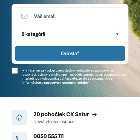
8 kategórií
Odoslať
Prihlásením sa k odberu newslettrov súhlasíte so spracúvaním
osobných údajov a profilovaním na účely zasielania personalizovaných
marketingových ponúk a vyhlasujete, že ste sa
oboznámil/a
s
Informáciou o spracúvaní osobných údajov
.
20 pobočiek CK Satur
Navštívte nás osobne
0850 555 111