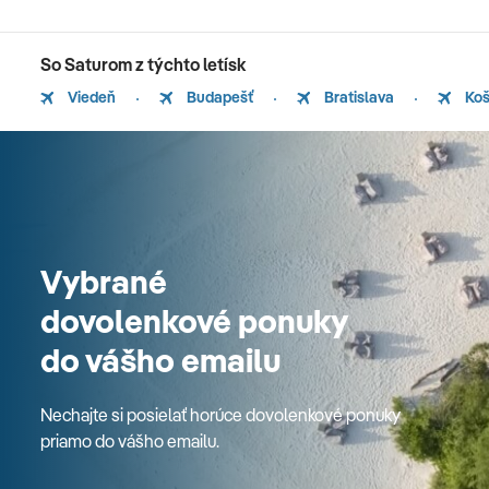
So Saturom z týchto letísk
Viedeň
Budapešť
Bratislava
Koš
Vybrané
dovolenkové ponuky
do vášho emailu
Nechajte si posielať horúce dovolenkové ponuky
priamo do vášho emailu.