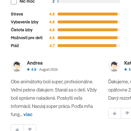
Nič moc
2
Strava
4.8
Vybavenie izby
4.8
Čistota izby
4.8
Možnosti pre deti
4.8
Pláž
4.7
Andrea
Kat
4.8
August 2026
5
Obe animátorky boli super, profesionálne.
Ďakujeme, 
Veľmi pekne ďakujem. Starali sa o deti. Vždy
opätovne 2x
boli správne naladené. Poskytli veľa
Daný rezort
informácií. Naozaj super práca. Podľa mňa
fung...
viac