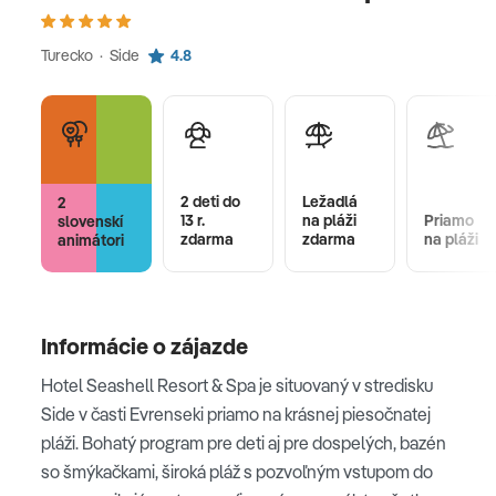
Turecko · Side
4.8
2 deti do
Ležadlá
2
13 r.
na pláži
Priamo
slovenskí
zdarma
zdarma
na pláži
animátori
Informácie o zájazde
Hotel Seashell Resort & Spa je situovaný v stredisku
Side v časti Evrenseki priamo na krásnej piesočnatej
pláži. Bohatý program pre deti aj pre dospelých, bazén
so šmýkačkami, široká pláž s pozvoľným vstupom do