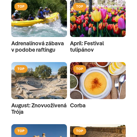
TOP
TOP
Adrenalínová zábava
Apríl: Festival
v podobe raftingu
tulipánov
TOP
TOP
August: Znovuoživená
Corba
Trója
TOP
TOP