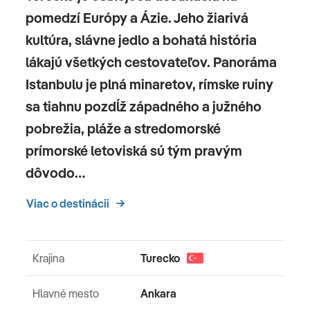
pomedzí Európy a Ázie. Jeho žiarivá
kultúra, slávne jedlo a bohatá história
lákajú všetkých cestovateľov. Panoráma
Istanbulu je plná minaretov, rímske ruiny
sa tiahnu pozdĺž západného a južného
pobrežia, pláže a stredomorské
prímorské letoviská sú tým pravým
dôvodo…
Viac o destinácii
Krajina
Turecko
Hlavné mesto
Ankara