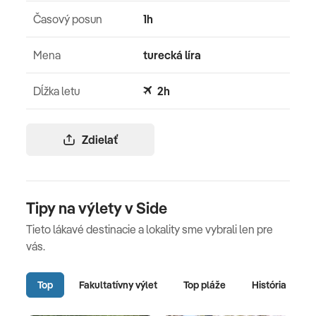
Časový posun
1h
Mena
turecká líra
Dĺžka letu
2h
Zdielať
Tipy na výlety v Side
Tieto lákavé destinacie a lokality sme vybrali len pre
vás.
Top
Fakultatívny výlet
Top pláže
História