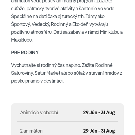
animátori vedú pestrý animačný program. Zažijete
Celková cena zahŕňa
súťaže, pátračky, tvorivé aktivity a šantenie vo vode.
leteckú dopravu, 7x (resp. 10x, 11x, 14x) ubytovanie,
Špeciálne na deti čaká aj turecký trh. Témy ako
stravovanie podľa typu kapacity, poistenie
Športový, Vedecký, Rodinný a Eko deň vytvárajú
insolventnosti, delegáta CK, servisné poplatky
pozitívnu atmosféru. Deti sa zabavia v rámci Miniklubu a
(letiskové poplatky, bezpečnostná taxa, iné poplatky
Maxiklubu.
súvisiace s vykonaním leteckej dopravy a transfery)
PRE RODINY
Dynamic termíny od 26.09.2026
Vychutnajte si rodinný čas naplno. Zažite Rodinné
pre lety so Satur Dynamic cena zahŕňa leteckú
Saturoviny, Satur Market alebo súťaž v stavaní hradov z
dopravu, malú príručnú batožinu (musí sa zmestiť pod
piesku priamo v destinácii.
sedadlo pred vami, max. rozmer 40x30x20 cm) a iba vo
vybraných termínoch podpalubnú batožinu, ubytovanie
podľa počtu zvolených nocí, stravovanie podľa typu
kapacity, poistenie insolventnosti, delegáta CK na
Animácie v období
29 Jún - 31 Aug
telefóne 24/7
2 animátori
29 Jún - 31 Aug
Celková cena nezahŕňa