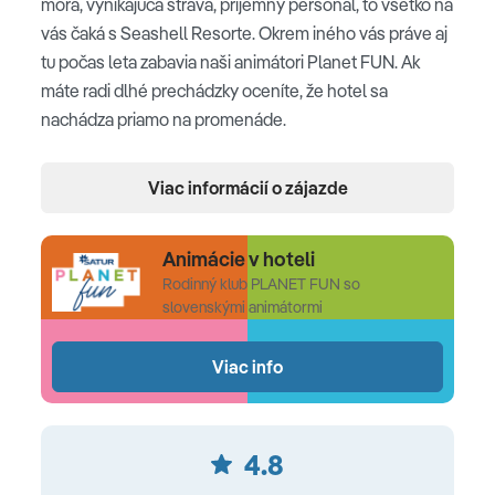
mora, vynikajúca strava, príjemný personál, to všetko na
vás čaká s Seashell Resorte. Okrem iného vás práve aj
tu počas leta zabavia naši animátori Planet FUN. Ak
máte radi dlhé prechádzky oceníte, že hotel sa
nachádza priamo na promenáde.
Poloha
Viac informácií o zájazde
v stredisku Side, časť Evrenseki • od letiska v Antalyi
vzdialený približne 55 km • historické centrum mesta
Animácie v hoteli
Side cca 8 km • mesto Manavgat približne 12 km •
Rodinný klub PLANET FUN so
nákupné možnosti priamo v hoteli a okolí
slovenskými animátormi
Pláž
Viac info
široká piesočnatá pláž, dlhá 55 m • pozvoľný vstup do
mora • slnečníky a ležadlá na pláži zdarma • plážové
4.8
osušky zdarma • plážový bar