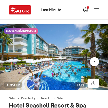
Last Minute
SLOVENSKÍ ANIMÁTORI
NÁŠ TIP
1 z 24
Satur
Dovolenky
Turecko
Side
Hotel Seashell Resort & Spa