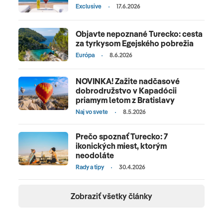
Exclusive
17.6.2026
Objavte nepoznané Turecko: cesta
za tyrkysom Egejského pobrežia
Európa
8.6.2026
NOVINKA! Zažite nadčasové
dobrodružstvo v Kapadócii
priamym letom z Bratislavy
Naj vo svete
8.5.2026
Prečo spoznať Turecko: 7
ikonických miest, ktorým
neodoláte
Rady a tipy
30.4.2026
Zobraziť všetky články