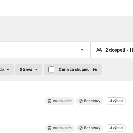
du
Strava
Cena za skupinu
Autobusom
Bez stravy
+4 výhod
Autobusom
Bez stravy
+4 výhod