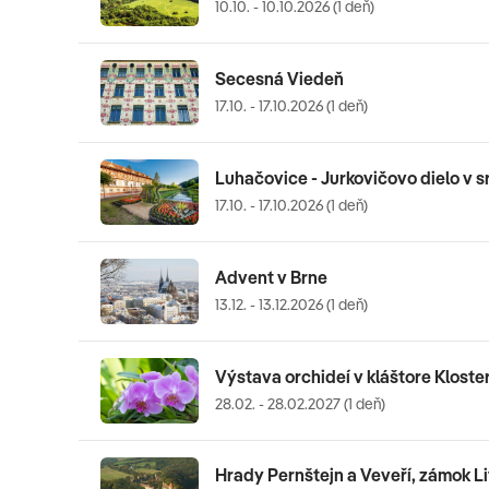
10.10. - 10.10.2026 (1 deň)
Secesná Viedeň
17.10. - 17.10.2026 (1 deň)
Luhačovice - Jurkovičovo dielo v 
17.10. - 17.10.2026 (1 deň)
Advent v Brne
13.12. - 13.12.2026 (1 deň)
Výstava orchideí v kláštore Klost
28.02. - 28.02.2027 (1 deň)
Hrady Pernštejn a Veveří, zámok L