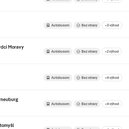
Autobusom
Bez stravy
+3 výhod
srdci Moravy
Autobusom
Bez stravy
+2 výhod
Autobusom
Bez stravy
+4 výhod
erneuburg
Autobusom
Bez stravy
+4 výhod
itomyšl