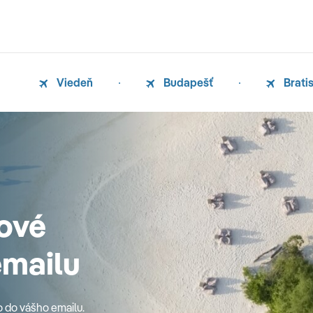
Viedeň
Budapešť
Brati
ové
emailu
o do vášho emailu.