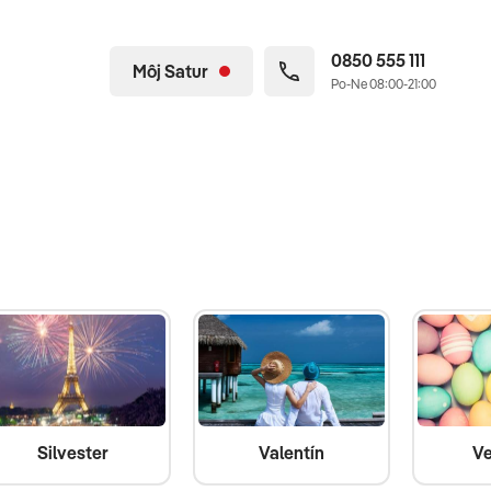
0850 555 111
Môj Satur
Po-Ne 08:00-21:00
Silvester
Valentín
Ve