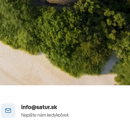
info@satur.sk
Napíšte nám kedykoľvek