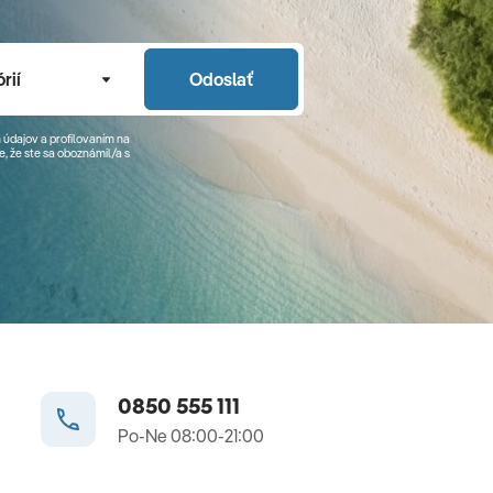
rií
Odoslať
 údajov a profilovaním na
, že ste sa
oboznámil/a
s
0850 555 111
Po-Ne 08:00-21:00