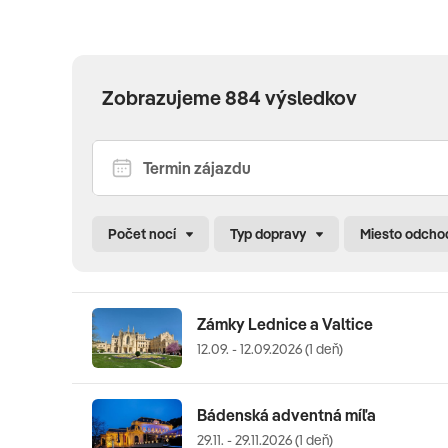
Zobrazujeme 884 výsledkov
Počet nocí
Typ dopravy
Miesto odcho
Zámky Lednice a Valtice
12.09. - 12.09.2026 (1 deň)
Bádenská adventná míľa
29.11. - 29.11.2026 (1 deň)