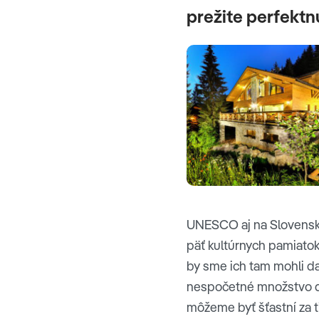
prežite perfekt
UNESCO aj na Slovensku
päť kultúrnych pamiatok 
by sme ich tam mohli dať
nespočetné množstvo ďal
môžeme byť šťastní za 