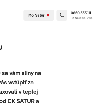
0850 555 111
Môj Satur
Po-Ne 08:00-21:00
u
 sa vám sliny na
ás vstúpiť za
xovali v teplej
v od CK SATUR a