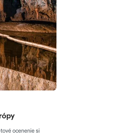
urópy
vetové ocenenie si