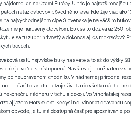
orý nájdeme len na území Európy. U nás je najrozšírenejšou
rpatoch reťaz ostrovov pôvodného lesa, kde žije viac ako 1
ica na najvýchodnejšom cípe Slovenska je najväčším buko
ože nie je narušený človekom. Buk sa tu dožíva až 250 rok
kytuje sa tu zubor hrivnatý a dokonca aj los mokraďový. P
ckých trasách.
Havešová rastú najvyššie buky na svete a to až do výšky 58
alesa nie je voľne sprístupnená. Návšteva je možná len v s
y po neupravenom chodníku. V nádhernej prírodnej rezervá
očne očarí to, ako tu pulzuje život a čo všetko nádherné d
tú nekonečnú nádheru v tichu a pokoji. Vo Vihorlatskej re
za aj jazero Morské oko. Kedysi bol Vihorlat obávanou sop
nskom obvode, je tu iná dostupná časť pre spoznávanie po 