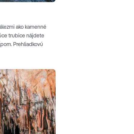
nálezmi ako kamenné
júce trubice nájdete
ĺpom. Prehliadkovú