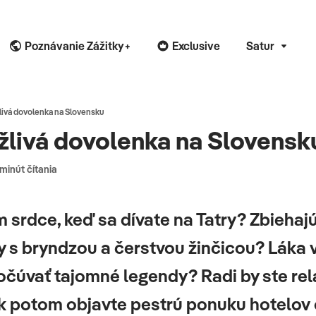
Poznávanie Zážitky+
Exclusive
Satur
žlivá dovolenka na Slovensku
ažlivá dovolenka na Slovensk
 minút čítania
srdce, keď sa dívate na Tatry? Zbiehajú
y s bryndzou a čerstvou žinčicou? Láka v
čúvať tajomné legendy? Radi by ste rela
Tak potom objavte pestrú ponuku hotelo