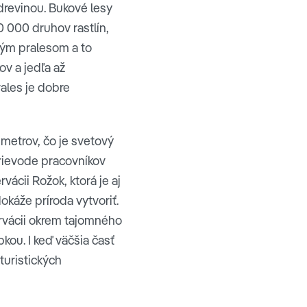
 drevinou. Bukové lesy
0 000 druhov rastlín,
vým pralesom a to
ov a jedľa až
rales je dobre
 metrov, čo je svetový
prievode pracovníkov
cii Rožok, ktorá je aj
okáže príroda vytvoriť.
zervácii okrem tajomného
kou. I keď väčšia časť
turistických