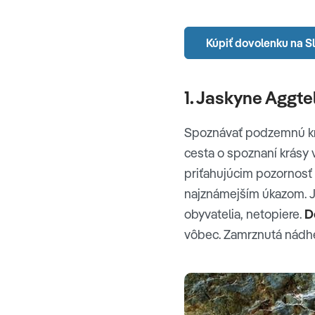
Kúpiť dovolenku na S
1. Jaskyne Aggt
Spoznávať podzemnú krá
cesta o spoznaní krásy
priťahujúcim pozornosť 
najznámejším úkazom. Ja
obyvatelia, netopiere.
D
vôbec. Zamrznutá nádher