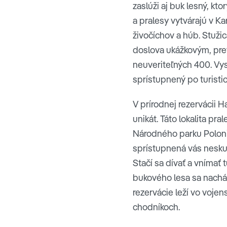
zaslúži aj buk lesný, kt
a pralesy vytvárajú v Ka
živočíchov a húb. Stuž
doslova ukážkovým, pret
neuveriteľných 400. Vys
sprístupnený po turisti
V prírodnej rezervácii 
unikát. Táto lokalita pr
Národného parku Polonin
sprístupnená vás neskut
Stačí sa dívať a vnímať 
bukového lesa sa nachád
rezervácie leží vo voje
chodníkoch.