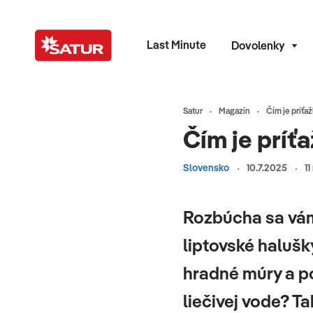
Last Minute
Dovolenky
Satur
Magazín
Čím je príťa
Čím je príť
Slovensko
10.7.2025
11
Rozbúcha sa vám 
liptovské halušk
hradné múry a po
liečivej vode? 