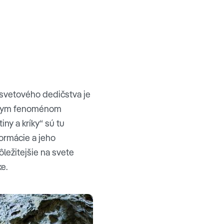
 svetového dedičstva je
átnym fenoménom
ny a kríky“ sú tu
formácie a jeho
ležitejšie na svete
e.