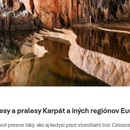
lesy a pralesy Karpát a iných regiónov E
ivot presne taký, ako aj kedysi pred storočiami bol. Celos