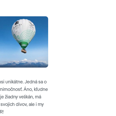
i unikátne. Jedná sa o
výnimočnosť. Áno, kľudne
je žiadny velikán, má
vojich divov, ale i my
R!