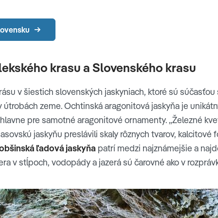
lovensku
elekského krasu a Slovenského krasu
su v šiestich slovenských jaskyniach, ktoré sú súčasťou
 v útrobách zeme. Ochtinská aragonitová jaskyňa je unik
hlavne pre samotné aragonitové ornamenty. „Železné kveti
sovskú jaskyňu preslávili skaly rôznych tvarov, kalcitové 
obšinská ľadová jaskyňa
patrí medzi najznámejšie a najdô
a v stĺpoch, vodopády a jazerá sú čarovné ako v rozprávk