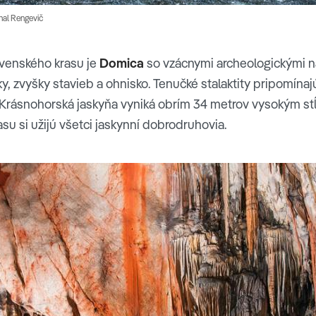
hal Rengevič
venského krasu je
Domica
so vzácnymi archeologickými 
ky, zvyšky stavieb a ohnisko. Tenučké stalaktity pripomína
 Krásnohorská jaskyňa vyniká obrím 34 metrov vysokým st
asu si užijú všetci jaskynní dobrodruhovia.