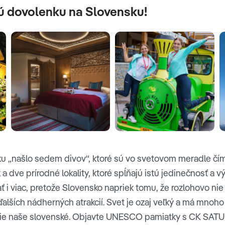
nú dovolenku na Slovensku!
 „našlo sedem divov“, ktoré sú vo svetovom meradle číms
a dve prírodné lokality, ktoré spĺňajú istú jedinečnosť a 
 i viac, pretože Slovensko napriek tomu, že rozlohovo nie 
ších nádherných atrakcií. Svet je ozaj veľký a má mnoho s
tie naše slovenské. Objavte UNESCO pamiatky s CK SATU