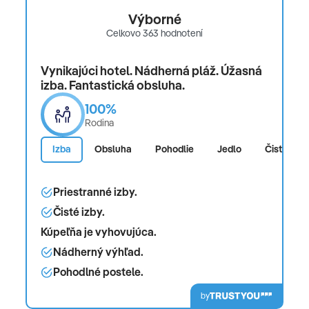
Výborné
Celkovo 363 hodnotení
Vynikajúci hotel. Nádherná pláž. Úžasná
izba. Fantastická obsluha.
100%
Rodina
Izba
Obsluha
Pohodlie
Jedlo
Čistota
Priestranné izby.
Čisté izby.
Kúpeľňa je vyhovujúca.
Nádherný výhľad.
Pohodlné postele.
by