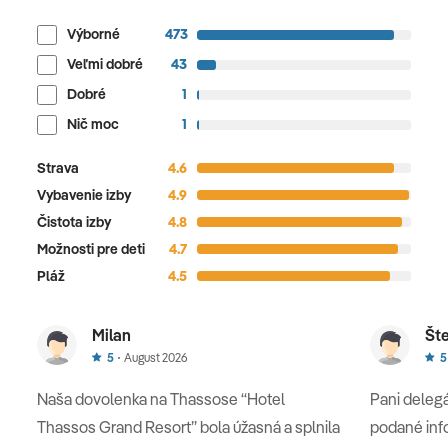
Výborné
473
Veľmi dobré
43
Dobré
1
Nič moc
1
Strava
4.6
Vybavenie izby
4.9
Čistota izby
4.8
Možnosti pre deti
4.7
Pláž
4.5
Milan
Št
5
August 2026
5
Naša dovolenka na Thassose “Hotel
Pani delegá
Thassos Grand Resort” bola úžasná a splnila
podané info