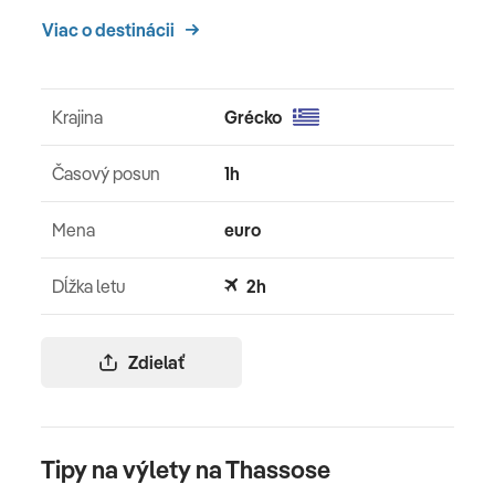
Viac o destinácii
Krajina
Grécko
Časový posun
1h
Mena
euro
Dĺžka letu
2h
Zdielať
Tipy na výlety na Thassose