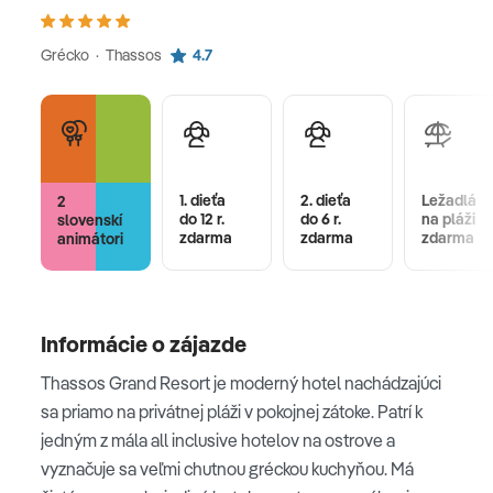
Grécko · Thassos
4.7
1. dieťa
2. dieťa
Ležadlá
2
do 12 r.
do 6 r.
na pláži
slovenskí
zdarma
zdarma
zdarma
animátori
Informácie o zájazde
Thassos Grand Resort je moderný hotel nachádzajúci
sa priamo na privátnej pláži v pokojnej zátoke. Patrí k
jedným z mála all inclusive hotelov na ostrove a
vyznačuje sa veľmi chutnou gréckou kuchyňou. Má