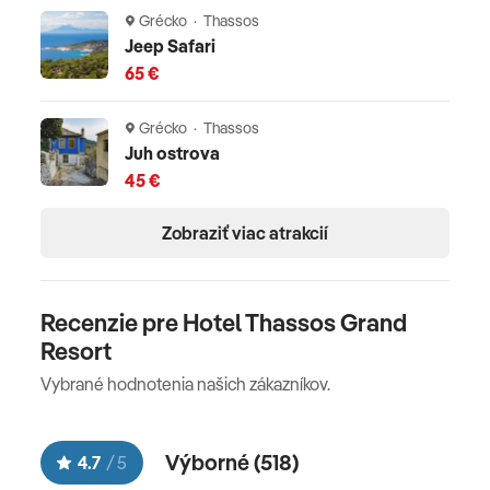
Grécko · Thassos
1.1.2025 pohybuje vo výške 2,00-15,00 EUR/izba/ deň
Jeep Safari
(napr. 5* hotel má taxu 15 EUR/izba/deň).
65 €
Oficiálne hodnotenie
Grécko · Thassos
Juh ostrova
*****
45 €
Zobraziť viac atrakcií
Recenzie pre Hotel Thassos Grand
Resort
Vybrané hodnotenia našich zákazníkov.
Výborné (
518
)
4.7
/
5