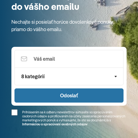
do vášho emailu
Nechajte si posielať horúce dovolenkové ponuky
priamo do vášho emailu.
8 kategórií
Odoslať
Prihlásením sa k odberu newslettrov súhlasíte so spracúvaním
osobných údajov a profilovaním na účely zasielania personalizovaných
marketingových ponúk a vyhlasujete, že ste sa
oboznámil/a
s
Informáciou o spracúvaní osobných údajov
.