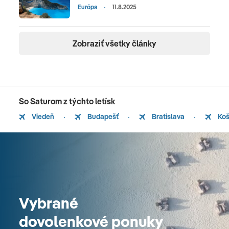
Európa
11.8.2025
Zobraziť všetky články
So Saturom z týchto letísk
Viedeň
Budapešť
Bratislava
Koš
Vybrané
dovolenkové ponuky