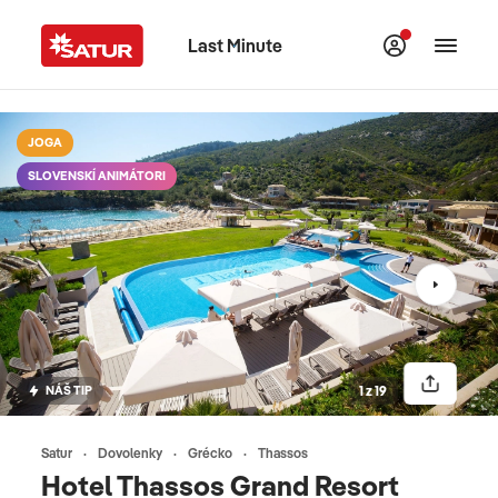
Last Minute
JOGA
SLOVENSKÍ ANIMÁTORI
NÁŠ TIP
1 z 19
Satur
Dovolenky
Grécko
Thassos
Hotel Thassos Grand Resort