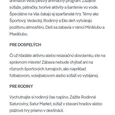
animátori vedú pestrý animačný program. Zažijete
Bobrík mlčania – dokážeme byť v tichu? Ako sme sa
súťaže, pátračky, tvorivé aktivity a šantenie vo vode.
cítili? /v rámci zábavy trest za porušenie, debata o
Špeciálne na Vás čakajú aj sparťanské hry. Témy ako
tom – byť v tichu...
Športový, Vedecký, Rodinný a Eko deň vytvárajú
pozitívnu atmosféru. Deti sa zabavia v rámci Miniklubu a
VEČERNÉ AKTIVITY:
Maxiklubu.
Yoga Smiechu: Zapamätáš si pozície? Uhádneš ich
PRE DOSPELÝCH
názvy?, prevedenie formou zábavnej súťaže
Či už hľadáte aktívnu alebo relaxačnú dovolenku, ste na
Vytvorme vlastnú yoga zostavu – spoločne
správnom mieste! Zábava nebude chýbať ani na
vytvoríme zostavu
rôznych športových turnajoch, ako napríklad
futbalovom, volejbalovom alebo súťaži vo vybíjanej.
Naučíme sa dovolenkové pozície skvelé na fotky –
foto shooting
PRE RODINY
Pozdrav mesiacu
Vychutnajte si rodinný čas naplno. Zažite Rodinné
Pokec na tému harmónie tela i ducha
Saturoviny, Satur Market, súťaž v stavaní hradov alebo
Výmena skúseností z oblasti yogy a filozofie
plážové hry priamo v destinácii.