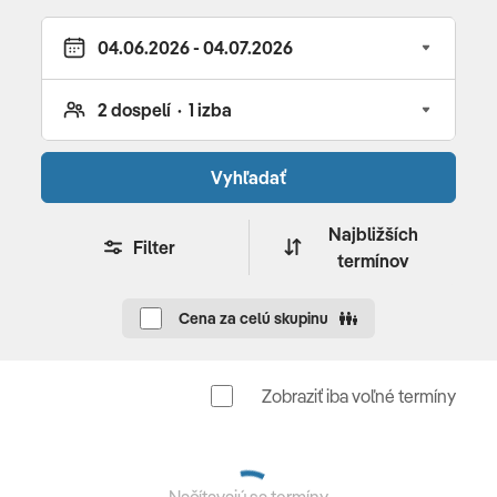
REŠTAURÁCIE
vynikajúca strava v hlavnej reštaurácii Olympus s
výhľadom na záliv • taverna Dionysos - à la carte
reštaurácia s výbornou stredomorskou kuchyňou (za
poplatok
)
BAZÉNY
Vyhľadať
vonkajší bazén pre dospelých • bazény pre deti
Najbližších
ŠPORT & ZÁBAVA
Filter
termínov
stolný tenis (za depozit) • plážový volejbal • futbal •
bedminton • joga • strečing • pilates • aqua gym
Cena za celú skupinu
Pre deti
Zobraziť iba voľné termíny
Dovolenka s 2 slovenskými animátormi v období
25.06.2026 - 27.08.2026.
Viac info sa dozviete v detailnom popise
animačných