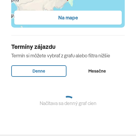
Stravovanie
all inclusive
Na mape
All Inclusive
raňajky (7:30 – 10:30 h), obedy (12:30 – 14:30 h) a
Termíny zájazdu
večere (19:00 – 22:00 h) formou bohatých bufetových
Termín si môžete vybrať z grafu alebo filtra nižšie
stolov • studené snacky počas dňa • káva, čaj, koláče vo
vyhradených časoch • miestne alkoholické a
Denne
Mesačne
nealkoholické nápoje v určených baroch (10:00 -23:00
h)
Vybavenie a služby hotela
Načítava sa denný graf cien
173 izieb • hlavná budova a viacero poschodových
budov • vstupná hala s recepciou • Wi-Fi zdarma • lobby
bar • plážový bar