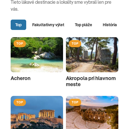
Tieto lákavé destinacie a lokality sme vybrali len pre
vás.
Top
Fakultatívny výlet
Top pláže
História
TOP
TOP
Acheron
Akropola pri hlavnom
meste
TOP
TOP