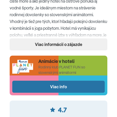
čisté more a ako jediný hotel na ostrove ponúka aj
vodné športy. Je ideálnym miestom na strávenie
rodinnej dovolenky so slovenskými animátormi.
Vhodný je tiež pre tých, ktorí hľadajú pokojnú dovolenku
v kombinácii s joga pobytom. Hotel má vynikajúcu
polohu, veľké a priestranné izby s výhľadom na more, je
veľmi obľúbený a hostia sa do neho radi vracajú.
Viac informácií o zájazde
Poloha
Animácie v hoteli
Thassos Grand Resort sa nachádza priamo na pláži s
Rodinný klub PLANET FUN so
výhľadom na záliv Agios Ioannis Lukas Beach • dedinka
slovenskými animátormi
a archeologické nálezisko Aliki (cca 3 km) • 30 km od
hlavného mesta ostrova Thassos (Limenas)
Viac info
Pláž
4.7
privátna piesočnatá pláž s jemnymi kamienkami priamo
pri hoteli • pozvoľný vstup do mora • slnečníky, ležadlá a