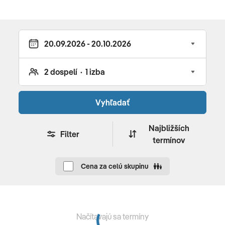
regionálnou kuchyňou • bar s terasou • parkovanie •
hotelový trezor • TV miestnosť • minimarket • záhrada •
konferenčná miestnosť • požičovňa bicyklov • práčovňa
• izbová služba
BAZÉNY
vonkajší bazén so slanou vodou • ležadlá zdarma •
slnečníky zdarma • slnečná terasa
Vyhľadať
WELLNESS & SPA
Najbližších
Filter
termínov
spa centrum
ŠPORT & ZÁBAVA
Cena za celú skupinu
volejbal • boccia • denná a večerná animácia (sezónne)
• živá hudba • fitness centrum • tenis • stolný tenis (za
poplatok) • vodné lyžovanie (za poplatok) • aqua fitness
Načítavajú sa termíny
• beach volejbal