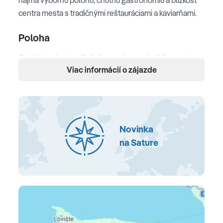
centra mesta s tradičnými reštauráciami a kaviarňami.
Poloha
Orebić • polostrov Pelješac • priamo pri pláži • centrum
Viac informácií o zájazde
Orebića cca 500 m • ostrov Korčula dostupný lodným
spojením • medzinárodné letisko Dubrovník cca 130 km
Pláž
kamienková pláž • priamo pri hoteli • pozvoľný vstup do
Novinka
mora • ležadlá a slnečníky za poplatok
na Sature
Ubytovanie
klimatizácia • Wi-Fi zdarma • kúpeľňa so sprchou alebo
vaňou • sušič vlasov • TV • telefón • chladnička • balkón
alebo terasa (podľa typu izby) • výhľad do parku alebo