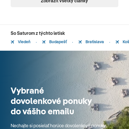
Zobraziť všetky články
So Saturom z týchto letísk
Viedeň
Budapešť
Bratislava
Koš
Vybrané
dovolenkové ponuky
do vášho emailu
Nechajte si posielať horúce dovolenkové ponuky