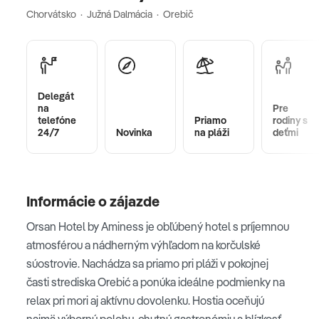
Chorvátsko · Južná Dalmácia · Orebič
Delegát
na
Pre
telefóne
Priamo
rodiny s
24/7
Novinka
na pláži
deťmi
Informácie o zájazde
Orsan Hotel by Aminess je obľúbený hotel s príjemnou
atmosférou a nádherným výhľadom na korčulské
súostrovie. Nachádza sa priamo pri pláži v pokojnej
časti strediska Orebić a ponúka ideálne podmienky na
relax pri mori aj aktívnu dovolenku. Hostia oceňujú
najmä výbornú polohu, chutnú gastronómiu a blízkosť