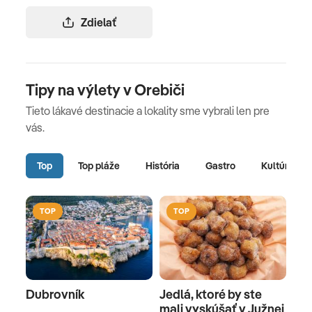
Zdielať
Tipy na výlety v Orebiči
Tieto lákavé destinacie a lokality sme vybrali len pre
vás.
Top
Top pláže
História
Gastro
Kultúra
TOP
TOP
Dubrovník
Jedlá, ktoré by ste
mali vyskúšať v Južnej