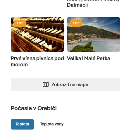
Dalmácii
TOP
TOP
Prvá vínna pivnica pod
Velika i Malá Petka
morom
Zobraziť na mape
Počasie v Orebiči
Teplota
Teplota vody