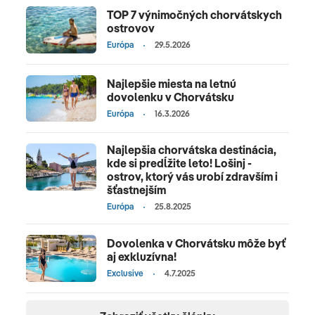
TOP 7 výnimočných chorvátskych
ostrovov
Európa
29.5.2026
Najlepšie miesta na letnú
dovolenku v Chorvátsku
Európa
16.3.2026
Najlepšia chorvátska destinácia,
kde si predĺžite leto! Lošinj -
ostrov, ktorý vás urobí zdravším i
šťastnejším
Európa
25.8.2025
Dovolenka v Chorvátsku môže byť
aj exkluzívna!
Exclusive
4.7.2025