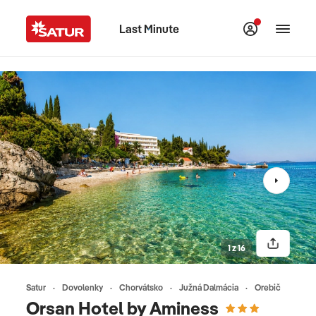
Last Minute
1 z 16
Satur
Dovolenky
Chorvátsko
Južná Dalmácia
Orebič
Orsan Hotel by Aminess