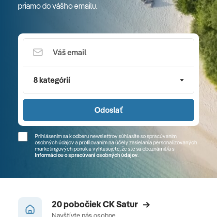
priamo do vášho emailu.
8 kategórií
Odoslať
Prihlásením sa k odberu newslettrov súhlasíte so spracúvaním
osobných údajov a profilovaním na účely zasielania personalizovaných
marketingových ponúk a vyhlasujete, že ste sa
oboznámil/a
s
Informáciou o spracúvaní osobných údajov
.
20 pobočiek CK Satur
Navštívte nás osobne