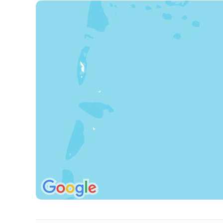
dospelých 18+) • detský bazén • večerný program a 
centrum Duniye Spa (nad vodou aj v záhrade).
ŠPORT & ZÁBAVA
Fitnes centrum • 9-jamkové golfov
ostrove • 2 nové padelové kurty, tenis, bedminton, f
(biliard, šípky, stolný tenis) • centrum vodných špor
Pre deti
detský bazén • detské ihrisko • Komas Kids Club (pre
rokov) • detské stoličky a postieľky na vyžiadanie.
Reštaurácie
dve hlavné bufetové reštaurácie • À la carte reštaurá
(mediteránska kuchyňa), A-Mare (talianska kuchyňa),