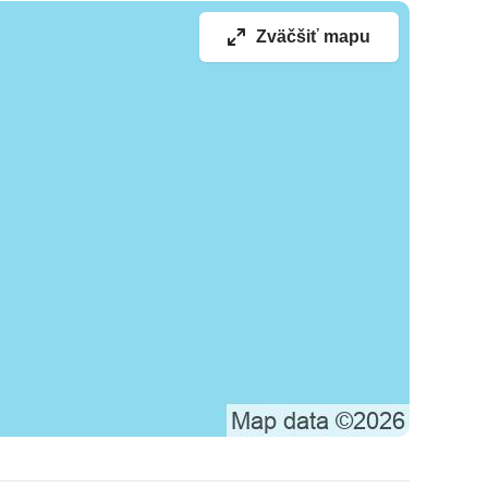
Zväčšiť mapu