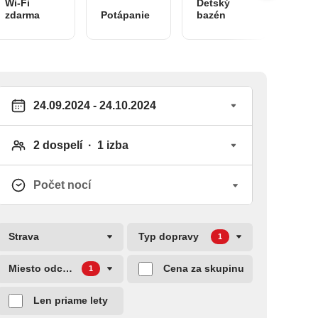
Wi-Fi
Detský
k
zdarma
Potápanie
bazén
dispo
Strava
Typ dopravy
1
Miesto odchodu
Cena za skupinu
1
Len priame lety