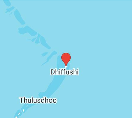
živá hudba • lekárska služba • oceňované wellness
é ihrisko (Pitch & Putt) a driving range priamo na
utbal, plážový volejbal, basketbal • Gaming Room
tov a PADI potápačské centrum (za poplatok).
 mladšie deti) • Teen Club (pre mládež od 13 do 18
cie: Asian Wok (ázijská a teppanyaki), Vilu
 The Reef (morské plody a gril) • kaviareň Meeru Café