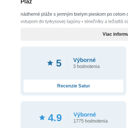
Pláž
nádherné pláže s jemným bielym pieskom po celom 
vstupom do tyrkysovej lagúny • slnečníky a ležadlá sú
Viac inform
Ubytovanie
Celkovo
282 komfortných izieb
a víll • klimatizácia
Výborné
5
vlasov • Wi-Fi zdarma • SAT TV • minibar • kávovar na
3 hodnotenia
posedením
Typy ubytovania
Recenzie Satur
Garden Room
(50 m², pre max. 2 dospelé osoby + 2 
max. 2 dospelé osoby + 2 deti, výhľad na lagúnu, samo
Výborné
Family Villa
(86 m², pre max. 4 dospelé osoby alebo 2
4.9
1775 hodnotenia
pláži, priestranná vila s hlavnou spálňou a samostatn