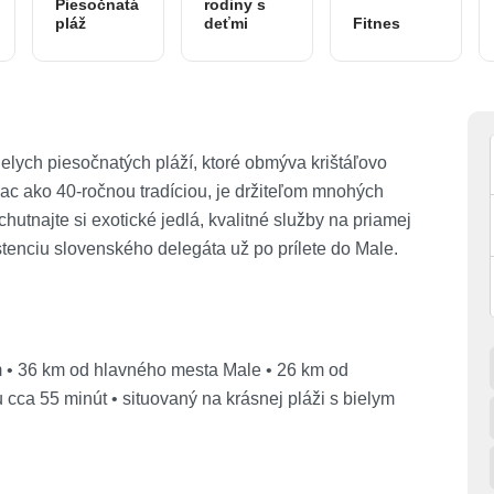
Piesočnatá
rodiny s
pláž
deťmi
Fitnes
ielych piesočnatých pláží, ktoré obmýva krištáľovo
iac ako 40-ročnou tradíciou, je držiteľom mnohých
utnajte si exotické jedlá, kvalitné služby na priamej
stenciu slovenského delegáta už po prílete do Male.
m • 36 km od hlavného mesta Male • 26 km od
 cca 55 minút • situovaný na krásnej pláži s bielym