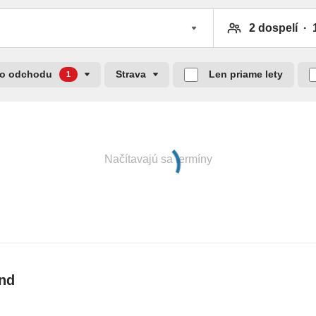
cia nápojov (24/7 v bare Dhoni), snacky počas dňa,
ka, 30-min. skupinové lekcie šnorchlovania,
to odchodu
Strava
Len priame lety
1
h reštauráciách • neobmedzená konzumácia
Načítavajú sa termíny
 občerstvenie počas dňa • malé občerstvenie, káva a
• minibar • raz za pobyt plavba počas západu slnka •
, golfu • neobmedzené využívanie fitnes centra •
ejbal • skupinové lekcie jogy
and
zbariérový prístup a vybavenie pre hendikepovaných •
dné bazény (z toho 1 infinity bazén v zóne len pre