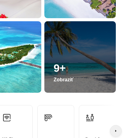
9+
Zobraziť
Well