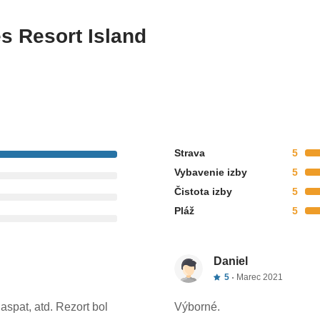
s Resort Island
batožinu podľa výberu leteckej spoločnosti,
 green tax, transfery letisko - hotel - letisko
Strava
5
avky
Vybavenie izby
5
Čistota izby
5
Pláž
5
Daniel
5
Marec 2021
aspat, atd. Rezort bol
Výborné.