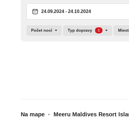
All Inclusive Plus bonusy: Neobmedzená konzumá
minibar dopĺňaný 1x denne, plavba pri západe sln
windsurfingu a golfu.
Počet nocí
Typ dopravy
Mies
1
All Inclusive
All Inclusive Plus
raňajky, obedy a večere formou bufetu vo vybranýc
nealkoholických a vybraných alkoholických nápojov •
čaj počas dňa • miešané nápoje vo vybraných časoch 
30-min. skupinová lekcia šnorchlovania, windsurfingu
počas dňa využívanie kurtov na tenis, bedminton, vol
Vybavenie a služby hotela
Na mape · Meeru Maldives Resort Isl
rezort s rodinnou atmosférou • 24-hod. recepcia • be
6 reštaurácií a 6 barov • nákupná arkáda • 2 sladkovo