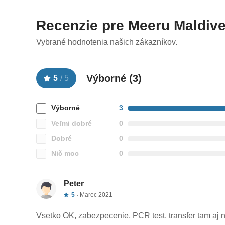
Celková cena zahŕňa
Recenzie pre Meeru Maldive
leteckú dopravu, ubytovanie na príslušný počet nocí, 
Vybrané hodnotenia našich zákazníkov.
stravovanie podľa výberu, letiskové a servisné poplatky,
Výborné (
3
)
5
/
5
Celková cena nezahŕňa
cestovné poistenie, fakultatívne aktivity, osobné výd
Výborné
3
Veľmi dobré
0
Dobré
0
Oficiálne hodnotenie
Nič moc
0
****
Peter
5
Marec 2021
Vsetko OK, zabezpecenie, PCR test, transfer tam aj n