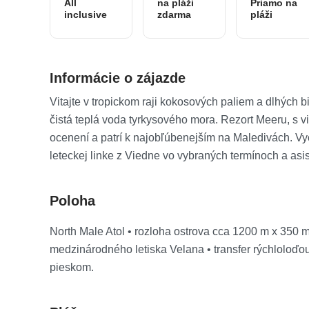
All
na pláži
Priamo na
inclusive
zdarma
pláži
Informácie o zájazde
Vitajte v tropickom raji kokosových paliem a dlhých b
čistá teplá voda tyrkysového mora. Rezort Meeru, s v
ocenení a patrí k najobľúbenejším na Maledivách. Vych
leteckej linke z Viedne vo vybraných termínoch a asi
Poloha
North Male Atol • rozloha ostrova cca 1200 m x 350 
medzinárodného letiska Velana • transfer rýchloloďou
pieskom.