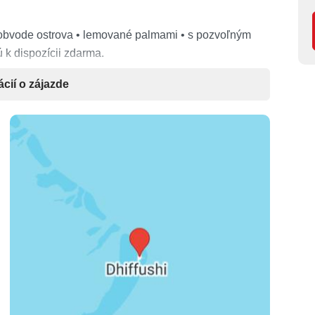
obvode ostrova • lemované palmami • s pozvoľným
 k dispozícii zdarma.
ácií o zájazde
 • stropný ventilátor • kúpeľňa so sprchou/vaňou, sušič
 kapsule a set na prípravu čaju • trezor • veranda s
deti, výhľad do záhrady) •
Beach Villa
(56 m², pre
statná vila pri pláži s priamym prístupom na pláž) •
 dospelé osoby + 3 deti, výhľad do tropickej zelene / k
ou twin spálňou) •
Beach Villa s jacuzzi
(80 m², pre