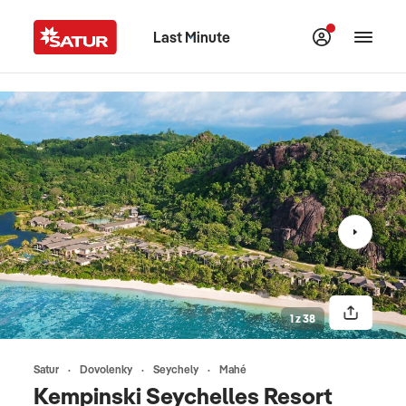
Last Minute
1 z 38
Satur
Dovolenky
Seychely
Mahé
Kempinski Seychelles Resort