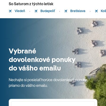
So Saturom z týchto letísk
Viedeň
Budapešť
Bratislava
Koš
Vybrané
dovolenkové ponuky
do vášho emailu
Nechajte si posielať horúce dovolenkové ponuky
priamo do vášho emailu.