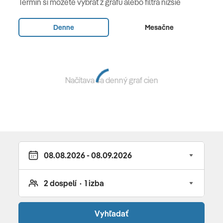
Termín si môžete vybrať z grafu alebo filtra nižšie
raňajky • polpenzia • plná penzia
Denne
Mesačne
Vybavenie a služby hotela
lobby s recepciou • zmenáreň • záhrada • slnečná
terasa • obchod so suvenírmi • konferenčné miestnosti
Načítava sa denný graf cien
• spoločenská miestnosť • 4 reštaurácie a 2 bary •
fitness centrum (24/7) • wellness centrum Kempinski
Spa (rôzne druhy procedúr a masáži, kozmetické
ošetrenia, manikúra a pedikúra) • 50 m plavecký bazén •
dva osvetlené tenisové kurty • ihrisko na volejbal •
futbalové ihrisko • vodné športy za poplatok
(surfovanie, stand up paddle, kajak, šnorchlovanie
,potápanie ) • joga • pilates • turistika • animácie a zábava
• kurzy varenia (za poplatok) • živá hudba/predstavenia
Pre deti
Vyhľadať