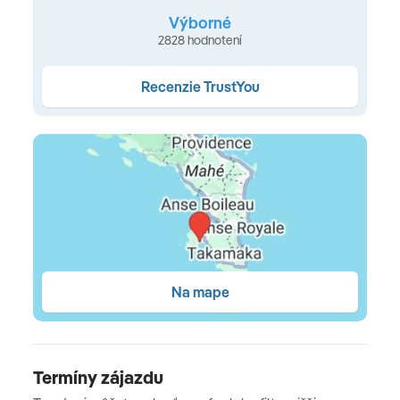
148 ubytovacích jednotiek v dvojpodlažných budovách
Výborné
2828 hodnotení
Superior izba s výhľadom na kopec
(cca 40 m²): pre
Recenzie TrustYou
max. 3 osoby; s výhľadom na tropické kopce a lagúnu
•
Deluxe izba s výhľadom na lagúnu
(cca 40 m²): pre
max. 3 osoby; pokojnejšia lokalita blízko vody •
Deluxe
izba s výhľadom na oceán
(cca 40 m²): pre max. 3
osoby; s výhľadom na Indický oceán •
Rodinná izba
(cca 80 m²): pre max. 4 osoby; dve prepojené izby •
Deluxe suita s výhľadom na lagúnu
( 93-96 m²):
priestranná suita s oddelenou obývacou časťou, veľkou
terasou/ balkónom a výhľadom na lagúnu •
Deluxe
Na mape
suita s výhľadom na oceán
( 93-96 m²): priestranná
suita s oddelenou obývacou časťou, veľkou terasou/
balkónom a výhľadom na oceán
Termíny zájazdu
Stravovanie