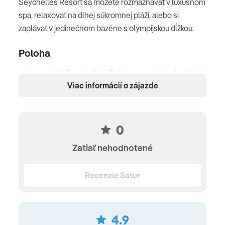
Seychelles Resort sa môžete rozmaznávať v luxusnom
spa, relaxovať na dlhej súkromnej pláži, alebo si
zaplávať v jedinečnom bazéne s olympijskou dĺžkou.
Poloha
priamo pri pláži v stredisku Baie Lazare v juhozápadnej
Viac informácií o zájazde
časti ostrova Mahé • cca 30 min. jazdy od
medzinárodného letiska Seychely • 45 min jazdy autom
od hlavného mesta Victoria
0
Pláž
Zatiaľ nehodnotené
800 m dlhá piesočnatá pláž "Baie Lazare Beach" •
obklopená nádhernou prírodou • v tichom prostredí pri
Recenzie Satur
jazere
Ubytovanie
4.9