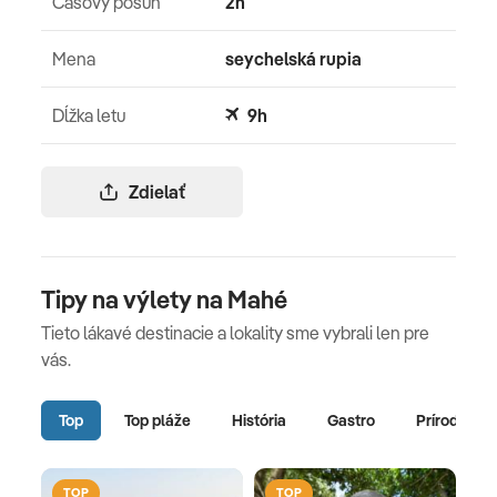
Časový posun
2h
Mena
seychelská rupia
Dĺžka letu
9h
Zdielať
Tipy na výlety na Mahé
Tieto lákavé destinacie a lokality sme vybrali len pre
vás.
Top
Top pláže
História
Gastro
Príroda
TOP
TOP