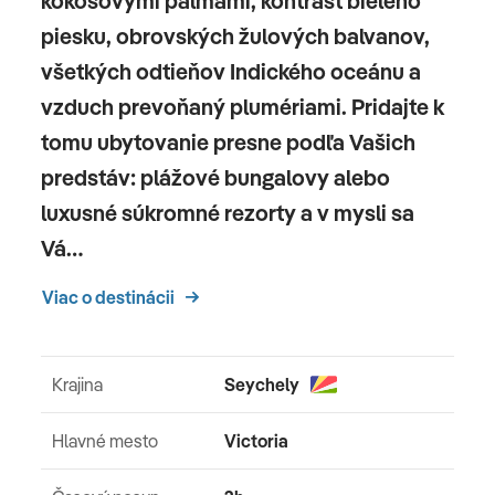
kokosovými palmami, kontrast bieleho
piesku, obrovských žulových balvanov,
všetkých odtieňov Indického oceánu a
vzduch prevoňaný plumériami. Pridajte k
tomu ubytovanie presne podľa Vašich
predstáv: plážové bungalovy alebo
luxusné súkromné rezorty a v mysli sa
Vá…
Viac o destinácii
Krajina
Seychely
Hlavné mesto
Victoria