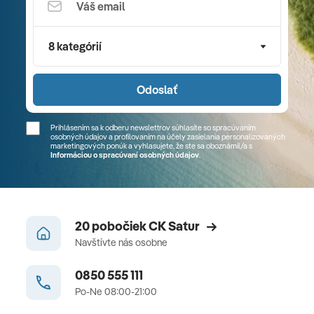
8 kategórií
Odoslať
Prihlásením sa k odberu newslettrov súhlasíte so spracúvaním
osobných údajov a profilovaním na účely zasielania personalizovaných
marketingových ponúk a vyhlasujete, že ste sa
oboznámil/a
s
Informáciou o spracúvaní osobných údajov
.
20 pobočiek CK Satur
Navštívte nás osobne
0850 555 111
Po-Ne 08:00-21:00