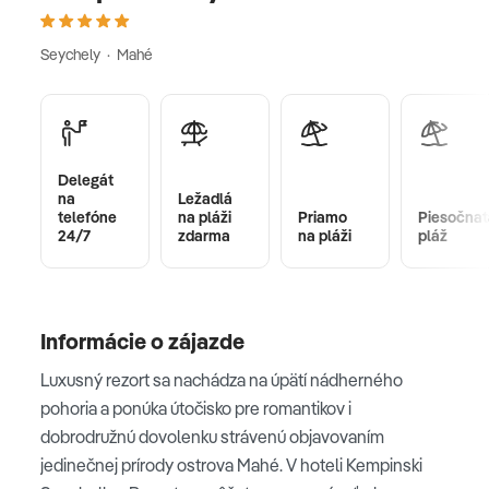
Seychely · Mahé
Delegát
na
Ležadlá
telefóne
na pláži
Priamo
Piesočnat
24/7
zdarma
na pláži
pláž
Informácie o zájazde
Luxusný rezort sa nachádza na úpätí nádherného
pohoria a ponúka útočisko pre romantikov i
dobrodružnú dovolenku strávenú objavovaním
jedinečnej prírody ostrova Mahé. V hoteli Kempinski