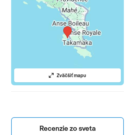
leteckú dopravu, ubytovanie, stravovanie podľa výberu,
servisné poplatky (letiskové poplatky, bezpečnostná
taxa, iné poplatky súvisiace s vykonaním leteckej
dopravy), transfery letisko - hotel - letisko, delegáta na
telefóne 24/7
Celková cena nezahŕňa
komplexné cestovné poistenie, miestnu
environmentálnu daň (cca 1,50 – 10 EUR /os nad 12
Zväčšiť mapu
rokov; výška poplatku závisí od kategórie a veľkosti
ubytovacieho zariadenia), povinnú elektronickú vstupnú
autorizáciu na vstup do krajiny (približne 10 EUR na
osobu)
Oficiálne hodnotenie
Recenzie zo sveta
*****