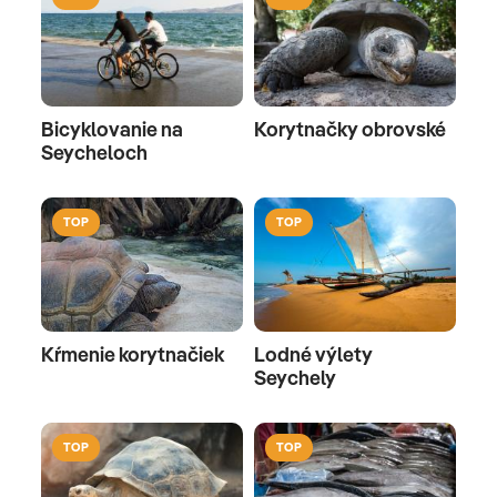
Bicyklovanie na
Korytnačky obrovské
Seycheloch
TOP
TOP
Kŕmenie korytnačiek
Lodné výlety
Seychely
TOP
TOP