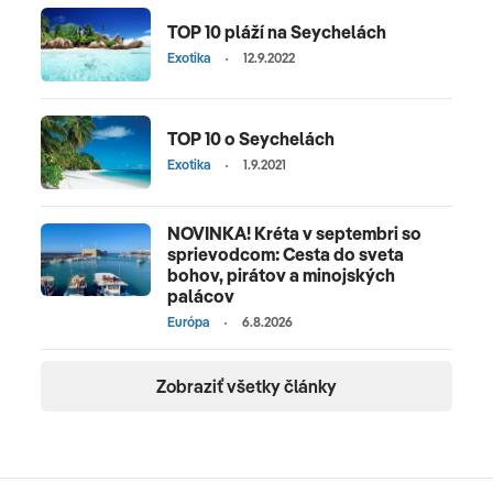
TOP 10 pláží na Seychelách
Exotika
12.9.2022
TOP 10 o Seychelách
Exotika
1.9.2021
NOVINKA! Kréta v septembri so
sprievodcom: Cesta do sveta
bohov, pirátov a minojských
palácov
Európa
6.8.2026
Zobraziť všetky články