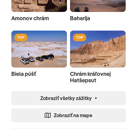
Amonov chrám
Baharíja
TOP
TOP
Biela púšť
Chrám kráľovnej
Hatšepsut
Zobraziť všetky zážitky
Zobraziť na mape