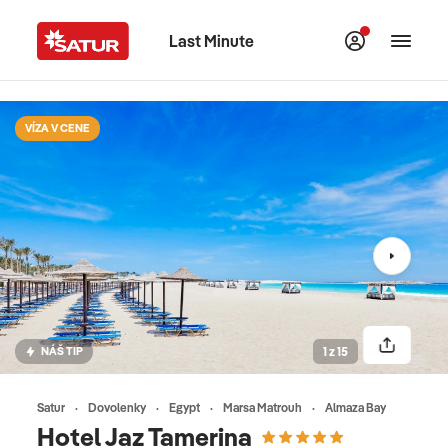
Last Minute
VÍZA V CENE
NÁŠ TIP
1 z 15
Satur
Dovolenky
Egypt
Marsa Matrouh
Almaza Bay
Hotel Jaz Tamerina