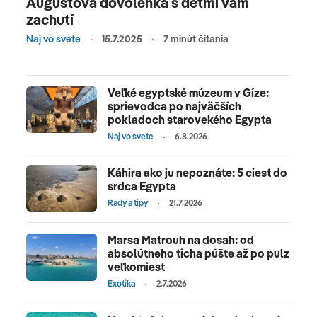
Augustová dovolenka s deťmi vám
zachutí
Naj vo svete
15.7.2025
7 minút čítania
Veľké egyptské múzeum v Gíze:
sprievodca po najväčších
pokladoch starovekého Egypta
Naj vo svete
6.8.2026
Káhira ako ju nepoznáte: 5 ciest do
srdca Egypta
Rady a tipy
21.7.2026
Marsa Matrouh na dosah: od
absolútneho ticha púšte až po pulz
veľkomiest
Exotika
2.7.2026