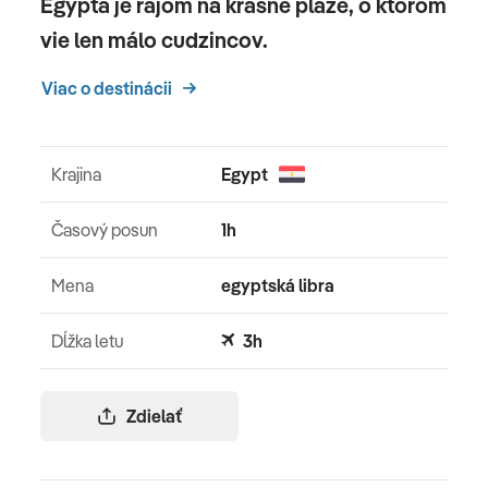
Egypta je rajom na krásne pláže, o ktorom
vie len málo cudzincov.
Viac o destinácii
Krajina
Egypt
Časový posun
1h
Mena
egyptská libra
Dĺžka letu
3h
Zdielať