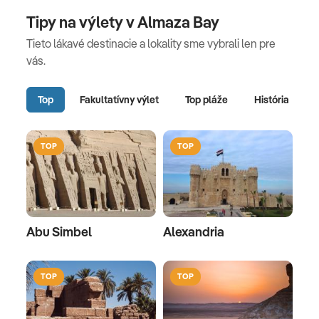
Tipy na výlety v Almaza Bay
Tieto lákavé destinacie a lokality sme vybrali len pre
vás.
Top
Fakultatívny výlet
Top pláže
História
TOP
TOP
Abu Simbel
Alexandria
TOP
TOP