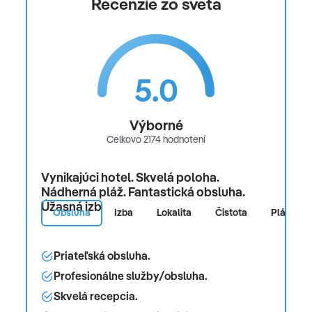
Recenzie zo sveta
5.0
Výborné
Celkovo 2174 hodnotení
Vynikajúci hotel. Skvelá poloha.
Nádherná pláž. Fantastická obsluha.
Úžasná izba. Skvelý bazén.
Obsluha
Izba
Lokalita
Čistota
Pláž
Priateľská obsluha.
Profesionálne služby/obsluha.
Skvelá recepcia.