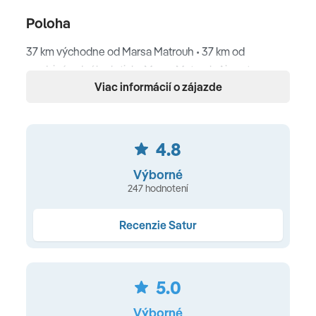
Poloha
37 km východne od Marsa Matrouh • 37 km od
medzinárodného letiska Marsa Matrouh Airport
Viac informácií o zájazde
Pláž
Súkromná piesočnatá pláž • pozvoľný vstup do mora •
4.8
slnečníky a ležadlá (zdarma)
Výborné
Ubytovanie
247 hodnotení
klimatizácia • Wi-Fi (iba pre 2 zariadenia) • balkón alebo
Recenzie Satur
terasa • minibar (za poplatok) • chladnička • TV • sušič
vlasov • trezor • telefón • žehlička so žehliacou doskou •
kávovar a set na prípravu kávy • à la carte (za poplatok)
5.0
Typy ubytovania
Výborné