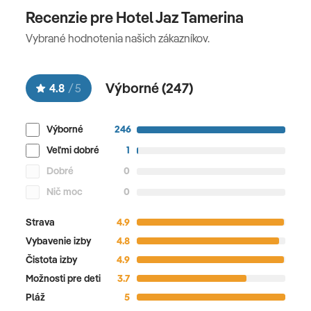
Recenzie pre Hotel Jaz Tamerina
Vybrané hodnotenia našich zákazníkov.
Výborné (
247
)
4.8
/
5
Výborné
246
Veľmi dobré
1
Dobré
0
Nič moc
0
Strava
4.9
Vybavenie izby
4.8
Čistota izby
4.9
Možnosti pre deti
3.7
Pláž
5