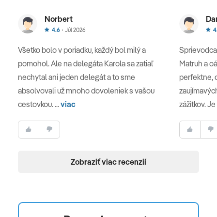
Norbert
Da
4.6
Júl 2026
4
Všetko bolo v poriadku, každý bol milý a
Sprievodca
pomohol. Ale na delegáta Karola sa zatiaľ
Matruh a oá
nechytal ani jeden delegát a to sme
perfektne,
absolvovali už mnoho dovoleniek s vašou
zaujímavýc
cestovkou. ...
viac
zážitkov. Je 
Zobraziť viac recenzií