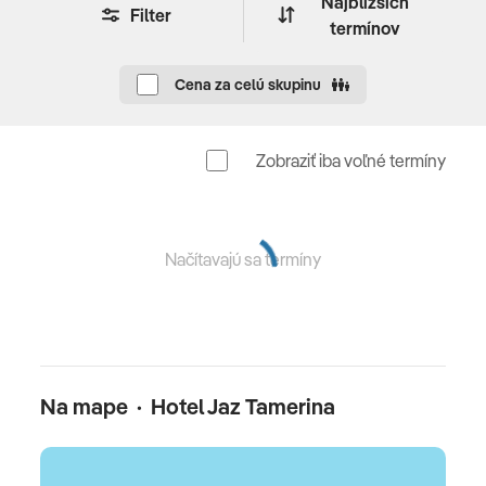
Najbližších
Filter
WELLNESS & SPA
termínov
Wellness & SPA (za poplatok) • Beauty salón • Jacuzzi •
Cena za celú skupinu
Sauna
Celková cena zahŕňa
Zobraziť iba voľné termíny
Celková cena zahŕňa: leteckú dopravu, 7x (resp. 14x)
ubytovanie, stravovanie podľa typu kapacity, poistenie
insolventnosti, delegáta CK, servisné poplatky
Načítavajú sa termíny
(letiskové poplatky, bezpečnostná taxa, iné poplatky
súvisiace s vykonaním leteckej dopravy a transfery,
pobytová taxa)
Celková cena nezahŕňa
Na mape · Hotel Jaz Tamerina
Komplexné cestovné poistenie
Oficiálne hodnotenie