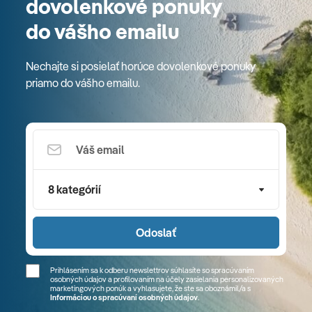
dovolenkové ponuky
do vášho emailu
Nechajte si posielať horúce dovolenkové ponuky
priamo do vášho emailu.
8 kategórií
Odoslať
Prihlásením sa k odberu newslettrov súhlasíte so spracúvaním
osobných údajov a profilovaním na účely zasielania personalizovaných
marketingových ponúk a vyhlasujete, že ste sa
oboznámil/a
s
Informáciou o spracúvaní osobných údajov
.