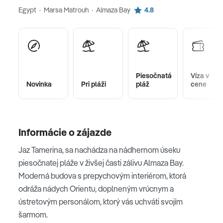
Egypt · Marsa Matrouh · Almaza Bay
4.8
Piesočnatá
Víza v
Novinka
Pri pláži
pláž
cene
Informácie o zájazde
Jaz Tamerina, sa nachádza na nádhernom úseku
piesočnatej pláže v živšej časti zálivu Almaza Bay.
Moderná budova s prepychovým interiérom, ktorá
odráža nádych Orientu, doplneným vrúcnym a
ústretovým personálom, ktorý vás uchváti svojím
šarmom.